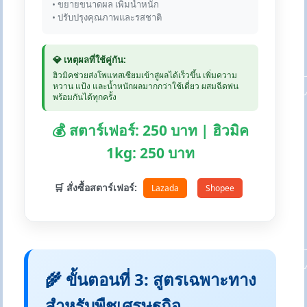
• ขยายขนาดผล เพิ่มน้ำหนัก
• ปรับปรุงคุณภาพและรสชาติ
💎 เหตุผลที่ใช้คู่กัน:
ฮิวมิคช่วยส่งโพแทสเซียมเข้าสู่ผลได้เร็วขึ้น เพิ่มความ
หวาน แป้ง และน้ำหนักผลมากกว่าใช้เดี่ยว ผสมฉีดพ่น
พร้อมกันได้ทุกครั้ง
💰 สตาร์เฟอร์: 250 บาท | ฮิวมิค
1kg: 250 บาท
🛒 สั่งซื้อสตาร์เฟอร์:
Lazada
Shopee
🌾 ขั้นตอนที่ 3: สูตรเฉพาะทาง
สำหรับพืชเศรษฐกิจ