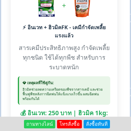
+
⚡ อินเวท + ฮิวมิคFK - เคมีกำจัดเพลี้ย
แรงแล้ว
สารเคมีประสิทธิภาพสูง กำจัดเพลี้ย
ทุกชนิด ใช้ได้ทุกพืช สำหรับการ
ระบาดหนัก
💎 เหตุผลที่ใช้คู่กัน:
ฮิวมิคช่วยลดความเครียดของพืชจากสารเคมี และช่วย
ฟื้นฟูพืชหลังการฉีดพ่นให้แข็งแรงเร็วขึ้น ผสมฉีดพ่น
พร้อมกันได้
💰 อินเวท: 250 บาท | ฮิวมิค 1kg:
250 บาท
ถามทางไลน์
โทรสั่งซื้อ
สั่งซื้อทันที