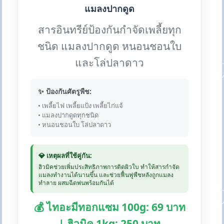
แมลงปากดูด
สารอินทรีย์ป้องกันกำจัดเพลี้ยทุก
ชนิด แมลงปากดูด หนอนชอนใบ
และโล่ปลาดาว
✨ ป้องกันศัตรูพืช:
• เพลี้ยไฟ เพลี้ยแป้ง เพลี้ยไก่แจ้
• แมลงปากดูดทุกชนิด
• หนอนชอนใบ โล่ปลาดาว
💎 เหตุผลที่ใช้คู่กัน:
ฮิวมิคช่วยเพิ่มประสิทธิภาพการติดผิวใบ ทำให้สารกำจัด
แมลงทำงานได้นานขึ้น และช่วยฟื้นฟูพืชหลังถูกแมลง
ทำลาย ผสมฉีดพ่นพร้อมกันได้
💰 ไทอะมีทอกแซม 100g: 69 บาท
| ฮิวมิค 1kg: 250 บาท