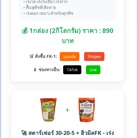
• เร่งโต เร่งใบเขียว เร่งราก
• ฟื้นฟูพืชที่เสียหาย
• เร่งดอก เหมาะสำหรับทุกพืช
💰 1กล่อง (2กิโลกรัม) ราคา : 890
บาท
🛒 สั่งซื้อ FK-1:
Lazada
Shopee
📱 ช่องทางอื่น:
TikTok
Line
+
🚀 สตาร์เฟอร์ 30-20-5 + ฮิวมิคFK - เร่ง