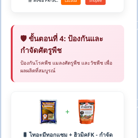
🛒 สั่งซื้อ FK-3C:
Lazada
Shopee
🛡️ ขั้นตอนที่ 4: ป้องกันและ
กำจัดศัตรูพืช
ป้องกันโรคพืช แมลงศัตรูพืช และวัชพืช เพื่อ
ผลผลิตที่สมบูรณ์
+
🐛 ไทอะมีทอกแซม + ฮิวมิคFK - กำจัด