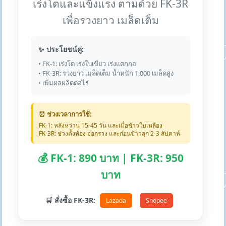
เร่งโตและแข็งแรง ตามด้วย FK-3R
เพื่อรวงยาว เมล็ดเต็ม
✨ ประโยชน์คู่:
• FK-1: เร่งโต เร่งใบเขียว เร่งแตกกอ
• FK-3R: รวงยาว เมล็ดเต็ม น้ำหนัก 1,000 เมล็ดสูง
• เพิ่มผลผลิตต่อไร่
⏰ ช่วงเวลาการใช้:
FK-1: หลังหว่าน 15-45 วัน และเมื่อข้าวใบเหลือง
FK-3R: ช่วงตั้งท้อง ออกรวง และก่อนข้าวสุก 2-3 สัปดาห์
💰 FK-1: 890 บาท | FK-3R: 950
บาท
🛒 สั่งซื้อ FK-3R:
Lazada
Shopee