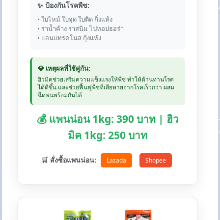
✨ ป้องกันโรคพืช:
• ใบไหม้ ใบจุด ใบติด กิ่งแห้ง
• ราน้ำค้าง ราสนิม ไปทอปธอร่า
• แอนแทรคโนส กุ้งแห้ง
💎 เหตุผลที่ใช้คู่กัน:
ฮิวมิคช่วยเสริมความแข็งแรงให้พืช ทำให้ต้านทานโรค
ได้ดีขึ้น และช่วยฟื้นฟูพืชที่เสียหายจากโรคเร็วกว่า ผสม
ฉีดพ่นพร้อมกันได้
💰 แพนน่อน 1kg: 390 บาท | ฮิว
มิค 1kg: 250 บาท
🛒 สั่งซื้อแพนน่อน:
Lazada
Shopee