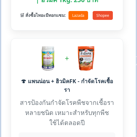
🛒 สั่งซื้อไทอะมีทอกแซม:
Lazada
Shopee
+
🍄 แพนน่อน + ฮิวมิคFK - กำจัดโรคเชื้อ
รา
สารป้องกันกำจัดโรคพืชจากเชื้อรา
หลายชนิด เหมาะสำหรับทุกพืช
ใช้ได้ตลอดปี