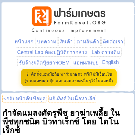
หน้าแรก
บทความ
สินค้า
ตามสินค้า
ติดต่อเรา
Central Lab ห้องปฏิบัติการกลาง
iLab ตรวจดิน
English
รับจ้างผลิตปุ๋ยยาฯOEM
แอพผสมปุ๋ย
📱 ติดตั้งแอพมือถือ ฟาร์มเกษตร ฟรี!ไม่มีเงื่อนไข
(รวมแอพผสมปุ๋ย และแอพเกษตรอื่นๆไว้ในแอพนี้)
<กลับหน้าค้นข้อมูล
แจ้งลิงค์ในเนื้อหาเสีย
กำจัดแมลงศัตรูพืช ยาฆ่าเพลี้ย ใน
พืชทุกชนิด บิวทาเร็กซ์ โดย ไดโน
เร็กซ์