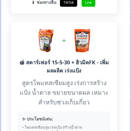
📱 ช่องทางอื่น:
TikTok
Line
+
🍯 สตาร์เฟอร์ 15-5-30 + ฮิวมิคFK - เพิ่ม
ผลผลิต เร่งแป้ง
สูตรโพแทสเซียมสูง เร่งการสร้าง
แป้ง น้ำตาล ขยายขนาดผล เหมาะ
สำหรับช่วงเก็บเกี่ยว
✨ ประโยชน์เด่น:
• โพแทสเซียมสูง เร่งแป้ง สร้างน้ำตาล