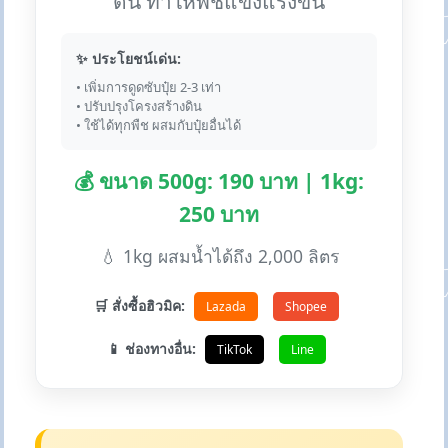
ดิน ทำให้พืชแข็งแรงขึ้น
✨ ประโยชน์เด่น:
• เพิ่มการดูดซับปุ๋ย 2-3 เท่า
• ปรับปรุงโครงสร้างดิน
• ใช้ได้ทุกพืช ผสมกับปุ๋ยอื่นได้
💰 ขนาด 500g: 190 บาท | 1kg:
250 บาท
💧 1kg ผสมน้ำได้ถึง 2,000 ลิตร
🛒 สั่งซื้อฮิวมิค:
Lazada
Shopee
📱 ช่องทางอื่น:
TikTok
Line