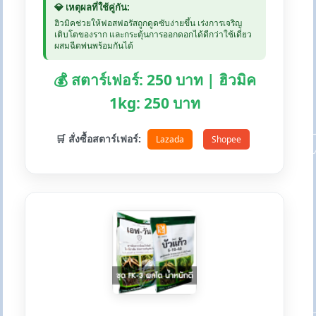
💎 เหตุผลที่ใช้คู่กัน:
ฮิวมิคช่วยให้ฟอสฟอรัสถูกดูดซับง่ายขึ้น เร่งการเจริญ
เติบโตของราก และกระตุ้นการออกดอกได้ดีกว่าใช้เดี่ยว
ผสมฉีดพ่นพร้อมกันได้
💰 สตาร์เฟอร์: 250 บาท | ฮิวมิค
1kg: 250 บาท
🛒 สั่งซื้อสตาร์เฟอร์:
Lazada
Shopee