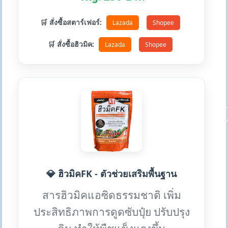
🛒 สั่งซื้อสตาร์เฟอร์:
Lazada
Shopee
🛒 สั่งซื้อฮิวมิค:
Lazada
Shopee
💎 ฮิวมิคFK - ตัวช่วยเสริมพื้นฐาน
สารฮิวมิคแอซิดธรรมชาติ เพิ่ม
ประสิทธิภาพการดูดซับปุ๋ย ปรับปรุง