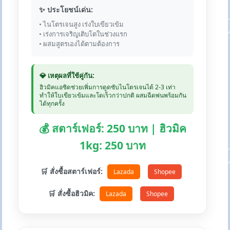
✨ ประโยชน์เด่น:
• ไนโตรเจนสูง เร่งใบเขียวเข้ม
• เร่งการเจริญเติบโตในช่วงแรก
• ผสมสูตรเองได้ตามต้องการ
💎 เหตุผลที่ใช้คู่กัน:
ฮิวมิคแอซิดช่วยเพิ่มการดูดซับไนโตรเจนได้ 2-3 เท่า
ทำให้ใบเขียวเข้มและโตเร็วกว่าปกติ ผสมฉีดพ่นพร้อมกัน
ได้ทุกครั้ง
💰 สตาร์เฟอร์: 250 บาท | ฮิวมิค
1kg: 250 บาท
🛒 สั่งซื้อสตาร์เฟอร์:
Lazada
Shopee
🛒 สั่งซื้อฮิวมิค:
Lazada
Shopee