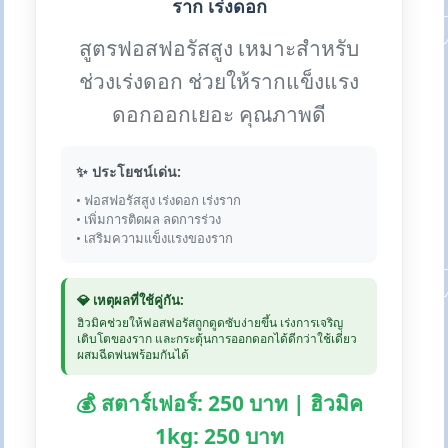
ราก เร่งดอก
สูตรฟอสฟอรัสสูง เหมาะสำหรับ
ช่วงเร่งดอก ช่วยให้รากแข็งแรง
ดอกออกเยอะ คุณภาพดี
✨ ประโยชน์เด่น:
• ฟอสฟอรัสสูง เร่งดอก เร่งราก
• เพิ่มการติดผล ลดการร่วง
• เสริมความแข็งแรงของราก
💎 เหตุผลที่ใช้คู่กัน:
ฮิวมิคช่วยให้ฟอสฟอรัสถูกดูดซับง่ายขึ้น เร่งการเจริญ
เติบโตของราก และกระตุ้นการออกดอกได้ดีกว่าใช้เดี่ยว
ผสมฉีดพ่นพร้อมกันได้
💰 สตาร์เฟอร์: 250 บาท | ฮิวมิค
1kg: 250 บาท