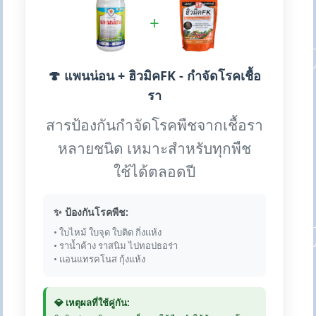
+
🍄 แพนน่อน + ฮิวมิคFK - กำจัดโรคเชื้อ
รา
สารป้องกันกำจัดโรคพืชจากเชื้อรา
หลายชนิด เหมาะสำหรับทุกพืช
ใช้ได้ตลอดปี
✨ ป้องกันโรคพืช:
• ใบไหม้ ใบจุด ใบติด กิ่งแห้ง
• ราน้ำค้าง ราสนิม ไปทอปธอร่า
• แอนแทรคโนส กุ้งแห้ง
💎 เหตุผลที่ใช้คู่กัน: