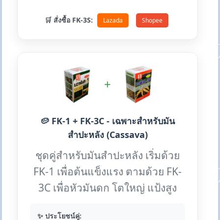
🛒 สั่งซื้อ FK-3S:
Lazada
Shopee
+
🥔 FK-1 + FK-3C - เฉพาะสำหรับมัน
สำปะหลัง (Cassava)
ชุดคู่สำหรับมันสำปะหลัง เริ่มด้วย
FK-1 เพื่อต้นแข็งแรง ตามด้วย FK-
3C เพื่อหัวมันดก โตใหญ่ แป้งสูง
✨ ประโยชน์คู่: