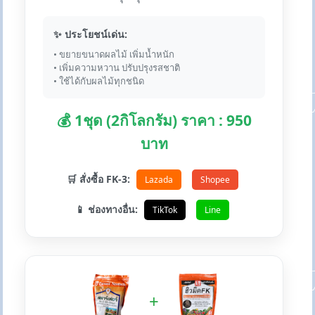
✨ ประโยชน์เด่น:
• ขยายขนาดผลไม้ เพิ่มน้ำหนัก
• เพิ่มความหวาน ปรับปรุงรสชาติ
• ใช้ได้กับผลไม้ทุกชนิด
💰 1ชุด (2กิโลกรัม) ราคา : 950
บาท
🛒 สั่งซื้อ FK-3:
Lazada
Shopee
📱 ช่องทางอื่น:
TikTok
Line
+