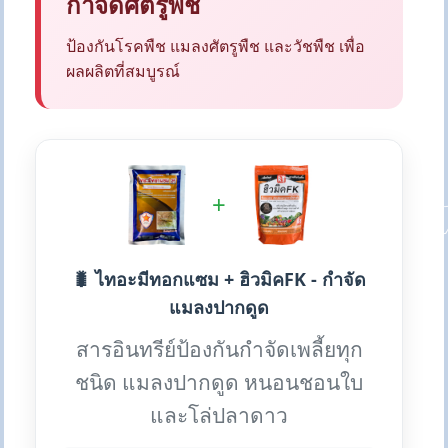
กำจัดศัตรูพืช
ป้องกันโรคพืช แมลงศัตรูพืช และวัชพืช เพื่อ
ผลผลิตที่สมบูรณ์
+
🐛 ไทอะมีทอกแซม + ฮิวมิคFK - กำจัด
แมลงปากดูด
สารอินทรีย์ป้องกันกำจัดเพลี้ยทุก
ชนิด แมลงปากดูด หนอนชอนใบ
และโล่ปลาดาว