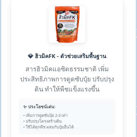
💎 ฮิวมิคFK - ตัวช่วยเสริมพื้นฐาน
สารฮิวมิคแอซิดธรรมชาติ เพิ่ม
ประสิทธิภาพการดูดซับปุ๋ย ปรับปรุง
ดิน ทำให้พืชแข็งแรงขึ้น
✨ ประโยชน์เด่น:
• เพิ่มการดูดซับปุ๋ย 2-3 เท่า
• ปรับปรุงโครงสร้างดิน
• ใช้ได้ทุกพืช ผสมกับปุ๋ยอื่นได้