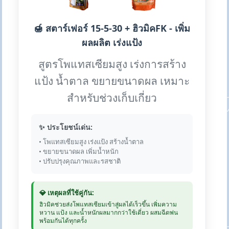
🍯 สตาร์เฟอร์ 15-5-30 + ฮิวมิคFK - เพิ่ม
ผลผลิต เร่งแป้ง
สูตรโพแทสเซียมสูง เร่งการสร้าง
แป้ง น้ำตาล ขยายขนาดผล เหมาะ
สำหรับช่วงเก็บเกี่ยว
✨ ประโยชน์เด่น:
• โพแทสเซียมสูง เร่งแป้ง สร้างน้ำตาล
• ขยายขนาดผล เพิ่มน้ำหนัก
• ปรับปรุงคุณภาพและรสชาติ
💎 เหตุผลที่ใช้คู่กัน:
ฮิวมิคช่วยส่งโพแทสเซียมเข้าสู่ผลได้เร็วขึ้น เพิ่มความ
หวาน แป้ง และน้ำหนักผลมากกว่าใช้เดี่ยว ผสมฉีดพ่น
พร้อมกันได้ทุกครั้ง