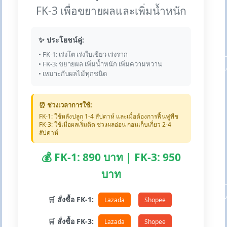
FK-3 เพื่อขยายผลและเพิ่มน้ำหนัก
✨ ประโยชน์คู่:
• FK-1: เร่งโต เร่งใบเขียว เร่งราก
• FK-3: ขยายผล เพิ่มน้ำหนัก เพิ่มความหวาน
• เหมาะกับผลไม้ทุกชนิด
⏰ ช่วงเวลาการใช้:
FK-1: ใช้หลังปลูก 1-4 สัปดาห์ และเมื่อต้องการฟื้นฟูพืช
FK-3: ใช้เมื่อผลเริ่มติด ช่วงผลอ่อน ก่อนเก็บเกี่ยว 2-4
สัปดาห์
💰 FK-1: 890 บาท | FK-3: 950
บาท
🛒 สั่งซื้อ FK-1:
Lazada
Shopee
🛒 สั่งซื้อ FK-3:
Lazada
Shopee