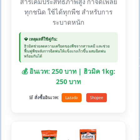
สารเคมีประสิทธิภาพสูง กำจัดเพลี้ย
ทุกชนิด ใช้ได้ทุกพืช สำหรับการ
ระบาดหนัก
💎 เหตุผลที่ใช้คู่กัน:
ฮิวมิคช่วยลดความเครียดของพืชจากสารเคมี และช่วย
ฟื้นฟูพืชหลังการฉีดพ่นให้แข็งแรงเร็วขึ้น ผสมฉีดพ่น
พร้อมกันได้
💰 อินเวท: 250 บาท | ฮิวมิค 1kg:
250 บาท
🛒 สั่งซื้ออินเวท:
Lazada
Shopee