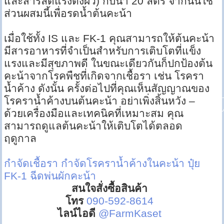
และสารลดแรงตึงผิว) กับน้ำ 20 ลิตร จากนั้นใช้
ส่วนผสมนี้เพื่อรดน้ำต้นคะน้า
เมื่อใช้ทั้ง IS และ FK-1 คุณสามารถให้ต้นคะน้า
มีสารอาหารที่จำเป็นสำหรับการเติบโตที่แข็ง
แรงและมีสุขภาพดี ในขณะเดียวกันก็ปกป้องต้น
คะน้าจากโรคพืชที่เกิดจากเชื้อรา เช่น โรครา
น้ำค้าง ดังนั้น ครั้งต่อไปที่คุณเห็นสัญญาณของ
โรคราน้ำค้างบนต้นคะน้า อย่าเพิ่งสิ้นหวัง –
ด้วยเครื่องมือและเทคนิคที่เหมาะสม คุณ
สามารถดูแลต้นคะน้าให้เติบโตได้ตลอด
ฤดูกาล
กำจัดเชื้อรา
กำจัดโรคราน้ำค้างในคะน้า
ปุ๋ย
FK-1 ฉีดพ่นผักคะน้า
สนใจสั่งซื้อสินค้า
โทร
090-592-8614
ไลน์ไอดี
@FarmKaset