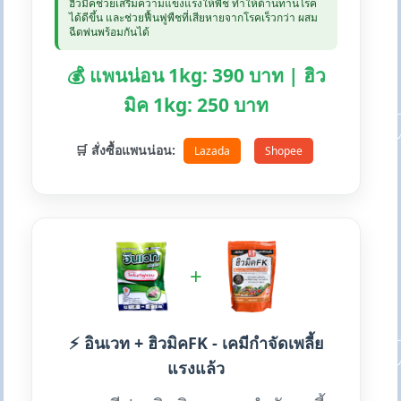
ฮิวมิคช่วยเสริมความแข็งแรงให้พืช ทำให้ต้านทานโรค
ได้ดีขึ้น และช่วยฟื้นฟูพืชที่เสียหายจากโรคเร็วกว่า ผสม
ฉีดพ่นพร้อมกันได้
💰 แพนน่อน 1kg: 390 บาท | ฮิว
มิค 1kg: 250 บาท
🛒 สั่งซื้อแพนน่อน:
Lazada
Shopee
+
⚡ อินเวท + ฮิวมิคFK - เคมีกำจัดเพลี้ย
แรงแล้ว