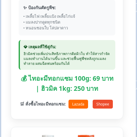
✨ ป้องกันศัตรูพืช:
• เพลี้ยไฟ เพลี้ยแป้ง เพลี้ยไก่แจ้
• แมลงปากดูดทุกชนิด
• หนอนชอนใบ โล่ปลาดาว
💎 เหตุผลที่ใช้คู่กัน:
ฮิวมิคช่วยเพิ่มประสิทธิภาพการติดผิวใบ ทำให้สารกำจัด
แมลงทำงานได้นานขึ้น และช่วยฟื้นฟูพืชหลังถูกแมลง
ทำลาย ผสมฉีดพ่นพร้อมกันได้
💰 ไทอะมีทอกแซม 100g: 69 บาท
| ฮิวมิค 1kg: 250 บาท
🛒 สั่งซื้อไทอะมีทอกแซม:
Lazada
Shopee