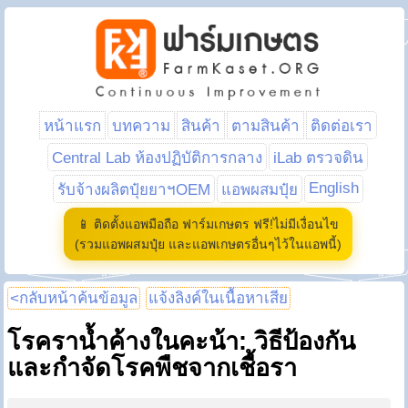
หน้าแรก
บทความ
สินค้า
ตามสินค้า
ติดต่อเรา
Central Lab ห้องปฏิบัติการกลาง
iLab ตรวจดิน
English
รับจ้างผลิตปุ๋ยยาฯOEM
แอพผสมปุ๋ย
📱 ติดตั้งแอพมือถือ ฟาร์มเกษตร ฟรี!ไม่มีเงื่อนไข
(รวมแอพผสมปุ๋ย และแอพเกษตรอื่นๆไว้ในแอพนี้)
<กลับหน้าค้นข้อมูล
แจ้งลิงค์ในเนื้อหาเสีย
โรคราน้ำค้างในคะน้า: วิธีป้องกัน
และกำจัดโรคพืชจากเชื้อรา