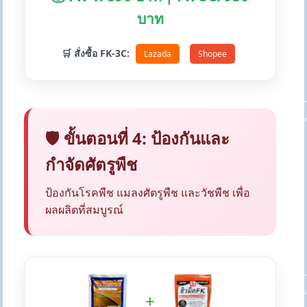
บาท
🛒 สั่งซื้อ FK-3C:
Lazada
Shopee
🛡️ ขั้นตอนที่ 4: ป้องกันและ
กำจัดศัตรูพืช
ป้องกันโรคพืช แมลงศัตรูพืช และวัชพืช เพื่อ
ผลผลิตที่สมบูรณ์
+