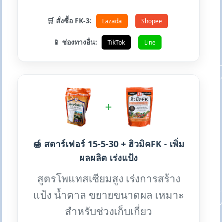
🛒 สั่งซื้อ FK-3:
Lazada
Shopee
📱 ช่องทางอื่น:
TikTok
Line
+
🍯 สตาร์เฟอร์ 15-5-30 + ฮิวมิคFK - เพิ่ม
ผลผลิต เร่งแป้ง
สูตรโพแทสเซียมสูง เร่งการสร้าง
แป้ง น้ำตาล ขยายขนาดผล เหมาะ
สำหรับช่วงเก็บเกี่ยว