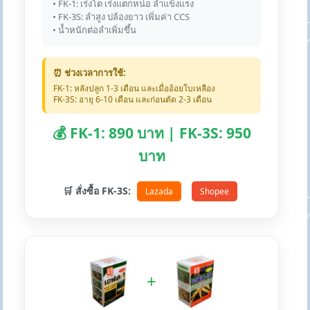
• FK-1: เร่งโต เร่งแตกหน่อ ลำแข็งแรง
• FK-3S: ลำสูง ปล้องยาว เพิ่มค่า CCS
• น้ำหนักต่อลำเพิ่มขึ้น
⏰ ช่วงเวลาการใช้:
FK-1: หลังปลูก 1-3 เดือน และเมื่ออ้อยใบเหลือง
FK-3S: อายุ 6-10 เดือน และก่อนตัด 2-3 เดือน
💰 FK-1: 890 บาท | FK-3S: 950
บาท
🛒 สั่งซื้อ FK-3S:
Lazada
Shopee
+