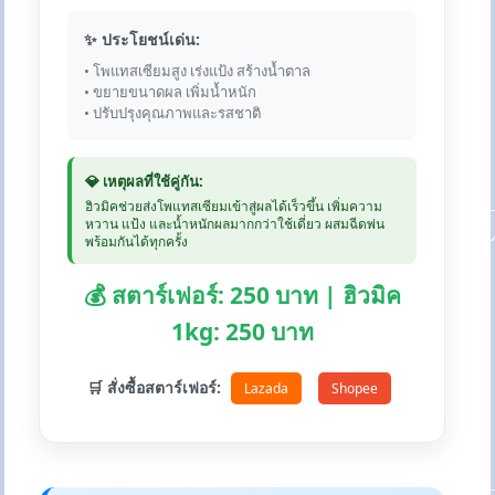
✨ ประโยชน์เด่น:
• โพแทสเซียมสูง เร่งแป้ง สร้างน้ำตาล
• ขยายขนาดผล เพิ่มน้ำหนัก
• ปรับปรุงคุณภาพและรสชาติ
💎 เหตุผลที่ใช้คู่กัน:
ฮิวมิคช่วยส่งโพแทสเซียมเข้าสู่ผลได้เร็วขึ้น เพิ่มความ
หวาน แป้ง และน้ำหนักผลมากกว่าใช้เดี่ยว ผสมฉีดพ่น
พร้อมกันได้ทุกครั้ง
💰 สตาร์เฟอร์: 250 บาท | ฮิวมิค
1kg: 250 บาท
🛒 สั่งซื้อสตาร์เฟอร์:
Lazada
Shopee