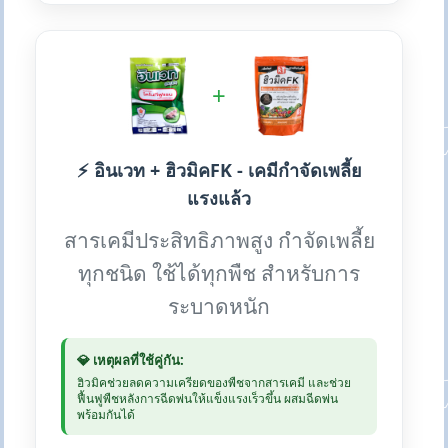
+
⚡ อินเวท + ฮิวมิคFK - เคมีกำจัดเพลี้ย
แรงแล้ว
สารเคมีประสิทธิภาพสูง กำจัดเพลี้ย
ทุกชนิด ใช้ได้ทุกพืช สำหรับการ
ระบาดหนัก
💎 เหตุผลที่ใช้คู่กัน:
ฮิวมิคช่วยลดความเครียดของพืชจากสารเคมี และช่วย
ฟื้นฟูพืชหลังการฉีดพ่นให้แข็งแรงเร็วขึ้น ผสมฉีดพ่น
พร้อมกันได้