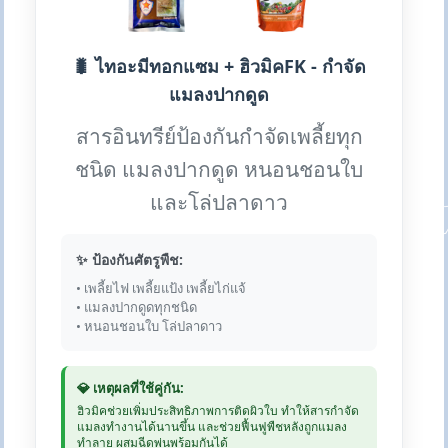
🐛 ไทอะมีทอกแซม + ฮิวมิคFK - กำจัด
แมลงปากดูด
สารอินทรีย์ป้องกันกำจัดเพลี้ยทุก
ชนิด แมลงปากดูด หนอนชอนใบ
และโล่ปลาดาว
✨ ป้องกันศัตรูพืช:
• เพลี้ยไฟ เพลี้ยแป้ง เพลี้ยไก่แจ้
• แมลงปากดูดทุกชนิด
• หนอนชอนใบ โล่ปลาดาว
💎 เหตุผลที่ใช้คู่กัน:
ฮิวมิคช่วยเพิ่มประสิทธิภาพการติดผิวใบ ทำให้สารกำจัด
แมลงทำงานได้นานขึ้น และช่วยฟื้นฟูพืชหลังถูกแมลง
ทำลาย ผสมฉีดพ่นพร้อมกันได้