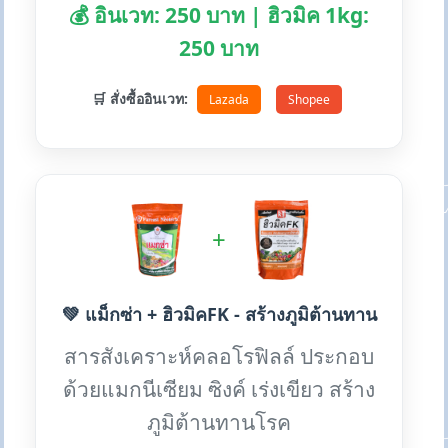
💰 อินเวท: 250 บาท | ฮิวมิค 1kg:
250 บาท
🛒 สั่งซื้ออินเวท:
Lazada
Shopee
+
💚 แม็กซ่า + ฮิวมิคFK - สร้างภูมิต้านทาน
สารสังเคราะห์คลอโรฟิลล์ ประกอบ
ด้วยแมกนีเซียม ซิงค์ เร่งเขียว สร้าง
ภูมิต้านทานโรค