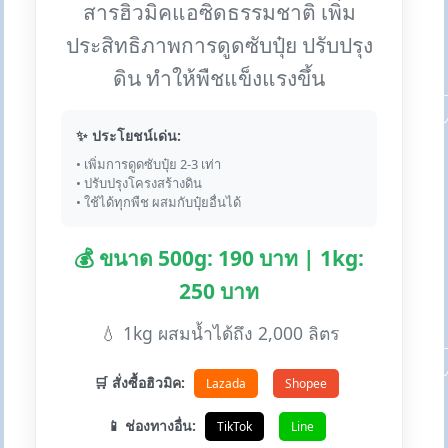
สารฮิวมิคแอซิดธรรมชาติ เพิ่ม
ประสิทธิภาพการดูดซับปุ๋ย ปรับปรุง
ดิน ทำให้พืชแข็งแรงขึ้น
✨ ประโยชน์เด่น:
• เพิ่มการดูดซับปุ๋ย 2-3 เท่า
• ปรับปรุงโครงสร้างดิน
• ใช้ได้ทุกพืช ผสมกับปุ๋ยอื่นได้
💰 ขนาด 500g: 190 บาท | 1kg:
250 บาท
💧 1kg ผสมน้ำได้ถึง 2,000 ลิตร
🛒 สั่งซื้อฮิวมิค:
Lazada
Shopee
📱 ช่องทางอื่น:
TikTok
Line