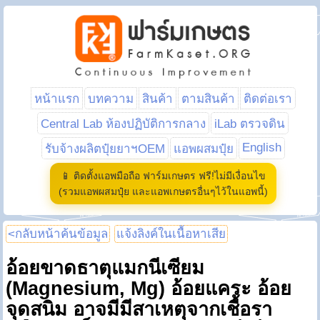
หน้าแรก
บทความ
สินค้า
ตามสินค้า
ติดต่อเรา
Central Lab ห้องปฏิบัติการกลาง
iLab ตรวจดิน
English
รับจ้างผลิตปุ๋ยยาฯOEM
แอพผสมปุ๋ย
📱 ติดตั้งแอพมือถือ ฟาร์มเกษตร ฟรี!ไม่มีเงื่อนไข
(รวมแอพผสมปุ๋ย และแอพเกษตรอื่นๆไว้ในแอพนี้)
<กลับหน้าค้นข้อมูล
แจ้งลิงค์ในเนื้อหาเสีย
อ้อยขาดธาตุแมกนีเซียม
(Magnesium, Mg) อ้อยแคระ อ้อย
จุดสนิม อาจมีมีสาเหตุจากเชื้อรา