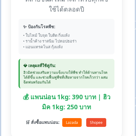
ใช้ได้ตลอดปี
✨ ป้องกันโรคพืช:
• ใบไหม้ ใบจุด ใบติด กิ่งแห้ง
• ราน้ำค้าง ราสนิม ไปทอปธอร่า
• แอนแทรคโนส กุ้งแห้ง
💎 เหตุผลที่ใช้คู่กัน:
ฮิวมิคช่วยเสริมความแข็งแรงให้พืช ทำให้ต้านทานโรค
ได้ดีขึ้น และช่วยฟื้นฟูพืชที่เสียหายจากโรคเร็วกว่า ผสม
ฉีดพ่นพร้อมกันได้
💰 แพนน่อน 1kg: 390 บาท | ฮิว
มิค 1kg: 250 บาท
🛒 สั่งซื้อแพนน่อน:
Lazada
Shopee