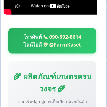
โทรศัพท์
📞 090-592-8614
ไลน์ไอดี
💬 @FarmKaset
🌾 ผลิตภัณฑ์เกษตรครบ
วงจร 🌾
จากเริ่มปลูก สู่การเก็บเกี่ยว ด้วยสินค้า