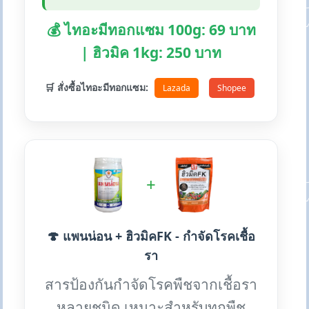
💰 ไทอะมีทอกแซม 100g: 69 บาท
| ฮิวมิค 1kg: 250 บาท
🛒 สั่งซื้อไทอะมีทอกแซม:
Lazada
Shopee
+
🍄 แพนน่อน + ฮิวมิคFK - กำจัดโรคเชื้อ
รา
สารป้องกันกำจัดโรคพืชจากเชื้อรา
หลายชนิด เหมาะสำหรับทุกพืช