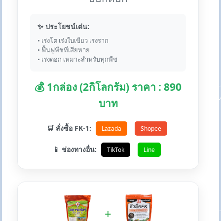
✨ ประโยชน์เด่น:
• เร่งโต เร่งใบเขียว เร่งราก
• ฟื้นฟูพืชที่เสียหาย
• เร่งดอก เหมาะสำหรับทุกพืช
💰 1กล่อง (2กิโลกรัม) ราคา : 890
บาท
🛒 สั่งซื้อ FK-1:
Lazada
Shopee
📱 ช่องทางอื่น:
TikTok
Line
+