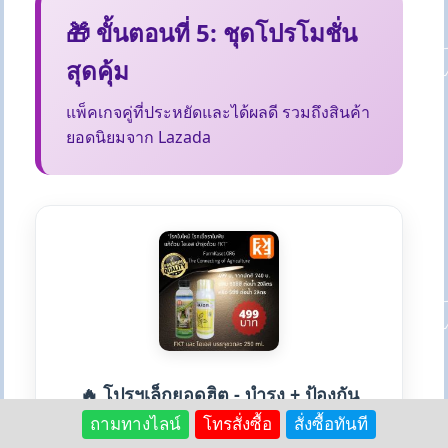
🎁 ขั้นตอนที่ 5: ชุดโปรโมชั่น
สุดคุ้ม
แพ็คเกจคู่ที่ประหยัดและได้ผลดี รวมถึงสินค้า
ยอดนิยมจาก Lazada
🔥 โปรฯเล็กยอดฮิต - บำรุง + ป้องกัน
ถามทางไลน์
โทรสั่งซื้อ
สั่งซื้อทันที
ชุดคู่สุดคุ้ม FKT 250cc + ไอเอส