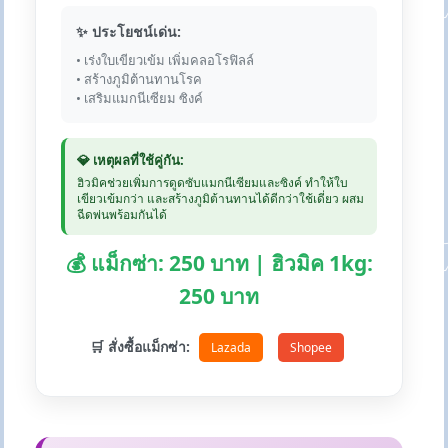
✨ ประโยชน์เด่น:
• เร่งใบเขียวเข้ม เพิ่มคลอโรฟิลล์
• สร้างภูมิต้านทานโรค
• เสริมแมกนีเซียม ซิงค์
💎 เหตุผลที่ใช้คู่กัน:
ฮิวมิคช่วยเพิ่มการดูดซับแมกนีเซียมและซิงค์ ทำให้ใบ
เขียวเข้มกว่า และสร้างภูมิต้านทานได้ดีกว่าใช้เดี่ยว ผสม
ฉีดพ่นพร้อมกันได้
💰 แม็กซ่า: 250 บาท | ฮิวมิค 1kg:
250 บาท
🛒 สั่งซื้อแม็กซ่า:
Lazada
Shopee