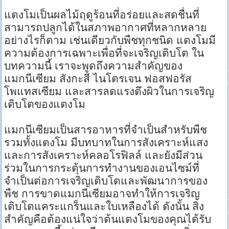
แตงโมเป็นผลไม้ฤดูร้อนที่อร่อยและสดชื่นที่
สามารถปลูกได้ในสภาพอากาศที่หลากหลาย
อย่างไรก็ตาม เช่นเดียวกับพืชทุกชนิด แตงโมมี
ความต้องการเฉพาะเพื่อที่จะเจริญเติบโต ใน
บทความนี้ เราจะพูดถึงความสำคัญของ
แมกนีเซียม สังกะสี ไนโตรเจน ฟอสฟอรัส
โพแทสเซียม และสารลดแรงตึงผิวในการเจริญ
เติบโตของแตงโม
แมกนีเซียมเป็นสารอาหารที่จำเป็นสำหรับพืช
รวมทั้งแตงโม มีบทบาทในการสังเคราะห์แสง
และการสังเคราะห์คลอโรฟิลล์ และยังมีส่วน
ร่วมในการกระตุ้นการทำงานของเอนไซม์ที่
จำเป็นต่อการเจริญเติบโตและพัฒนาการของ
พืช การขาดแมกนีเซียมอาจทำให้การเจริญ
เติบโตแคระแกร็นและใบเหลืองได้ ดังนั้น สิ่ง
สำคัญคือต้องแน่ใจว่าต้นแตงโมของคุณได้รับ