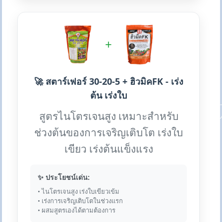
+
🚀 สตาร์เฟอร์ 30-20-5 + ฮิวมิคFK - เร่ง
ต้น เร่งใบ
สูตรไนโตรเจนสูง เหมาะสำหรับ
ช่วงต้นของการเจริญเติบโต เร่งใบ
เขียว เร่งต้นแข็งแรง
✨ ประโยชน์เด่น:
• ไนโตรเจนสูง เร่งใบเขียวเข้ม
• เร่งการเจริญเติบโตในช่วงแรก
• ผสมสูตรเองได้ตามต้องการ