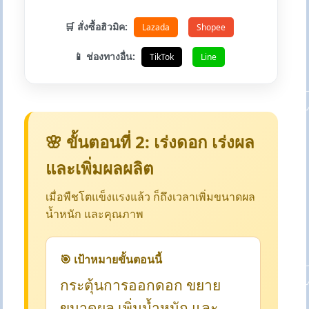
🛒 สั่งซื้อฮิวมิค:
Lazada
Shopee
📱 ช่องทางอื่น:
TikTok
Line
🌸 ขั้นตอนที่ 2: เร่งดอก เร่งผล
และเพิ่มผลผลิต
เมื่อพืชโตแข็งแรงแล้ว ก็ถึงเวลาเพิ่มขนาดผล
น้ำหนัก และคุณภาพ
🎯 เป้าหมายขั้นตอนนี้
กระตุ้นการออกดอก ขยาย
ขนาดผล เพิ่มน้ำหนัก และ