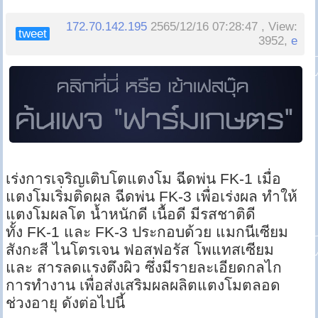
172.70.142.195
2565/12/16 07:28:47 , View:
tweet
3952,
e
เร่งการเจริญเติบโตแตงโม ฉีดพ่น FK-1 เมื่อ
แตงโมเริ่มติดผล ฉีดพ่น FK-3 เพื่อเร่งผล ทำให้
แตงโมผลโต น้ำหนักดี เนื้อดี มีรสชาติดี
ทั้ง FK-1 และ FK-3 ประกอบด้วย แมกนีเซียม
สังกะสี ไนโตรเจน ฟอสฟอรัส โพแทสเซียม
และ สารลดแรงตึงผิว ซึ่งมีรายละเอียดกลไก
การทำงาน เพื่อส่งเสริมผลผลิตแตงโมตลอด
ช่วงอายุ ดังต่อไปนี้