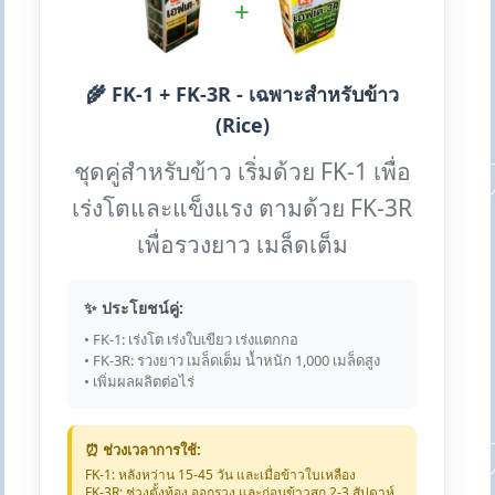
+
🌾 FK-1 + FK-3R - เฉพาะสำหรับข้าว
(Rice)
ชุดคู่สำหรับข้าว เริ่มด้วย FK-1 เพื่อ
เร่งโตและแข็งแรง ตามด้วย FK-3R
เพื่อรวงยาว เมล็ดเต็ม
✨ ประโยชน์คู่:
• FK-1: เร่งโต เร่งใบเขียว เร่งแตกกอ
• FK-3R: รวงยาว เมล็ดเต็ม น้ำหนัก 1,000 เมล็ดสูง
• เพิ่มผลผลิตต่อไร่
⏰ ช่วงเวลาการใช้:
FK-1: หลังหว่าน 15-45 วัน และเมื่อข้าวใบเหลือง
FK-3R: ช่วงตั้งท้อง ออกรวง และก่อนข้าวสุก 2-3 สัปดาห์