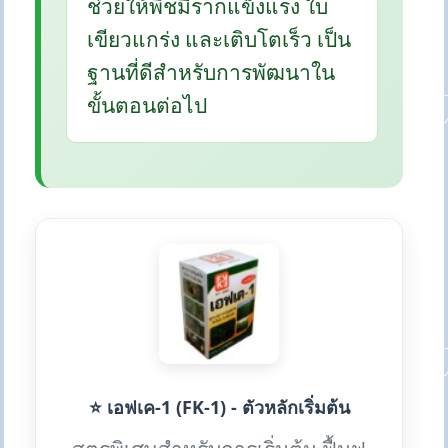
ช่วยให้พืชมีรากแข็งแรง ใบ
เขียวแกร่ง และเติบโตเร็ว เป็น
ฐานที่ดีสำหรับการพัฒนาใน
ขั้นตอนต่อไป
⭐ เอฟเค-1 (FK-1) - ตัวหลักเริ่มต้น