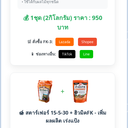
• ใช้ได้กับผลไม้ทุกชนิด
💰 1ชุด (2กิโลกรัม) ราคา : 950
บาท
🛒 สั่งซื้อ FK-3:
Lazada
Shopee
📱 ช่องทางอื่น:
TikTok
Line
+
🍯 สตาร์เฟอร์ 15-5-30 + ฮิวมิคFK - เพิ่ม
ผลผลิต เร่งแป้ง