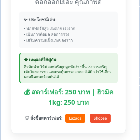
ดอกออกเยอะ คุณภาพดี
✨ ประโยชน์เด่น:
• ฟอสฟอรัสสูง เร่งดอก เร่งราก
• เพิ่มการติดผล ลดการร่วง
• เสริมความแข็งแรงของราก
💎 เหตุผลที่ใช้คู่กัน:
ฮิวมิคช่วยให้ฟอสฟอรัสถูกดูดซับง่ายขึ้น เร่งการเจริญ
เติบโตของราก และกระตุ้นการออกดอกได้ดีกว่าใช้เดี่ยว
ผสมฉีดพ่นพร้อมกันได้
💰 สตาร์เฟอร์: 250 บาท | ฮิวมิค
1kg: 250 บาท
🛒 สั่งซื้อสตาร์เฟอร์:
Lazada
Shopee