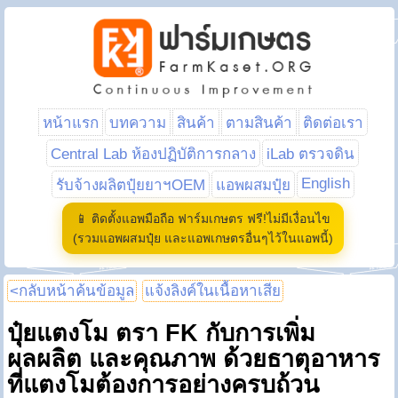
หน้าแรก
บทความ
สินค้า
ตามสินค้า
ติดต่อเรา
Central Lab ห้องปฏิบัติการกลาง
iLab ตรวจดิน
English
รับจ้างผลิตปุ๋ยยาฯOEM
แอพผสมปุ๋ย
📱 ติดตั้งแอพมือถือ ฟาร์มเกษตร ฟรี!ไม่มีเงื่อนไข
(รวมแอพผสมปุ๋ย และแอพเกษตรอื่นๆไว้ในแอพนี้)
<กลับหน้าค้นข้อมูล
แจ้งลิงค์ในเนื้อหาเสีย
ปุ๋ยแตงโม ตรา FK กับการเพิ่ม
ผลผลิต และคุณภาพ ด้วยธาตุอาหาร
ที่แตงโมต้องการอย่างครบถ้วน