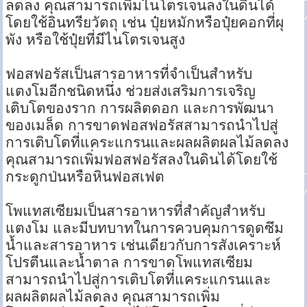
ลดลง คุณสามารถเพิ่มไนโตรเจนลงในดินได้
โดยใช้อินทรียวัตถุ เช่น ปุ๋ยหมักหรือปุ๋ยคอกที่ผุ
พัง หรือใช้ปุ๋ยที่มีไนโตรเจนสูง
ฟอสฟอรัสเป็นสารอาหารที่จำเป็นสำหรับ
แตงโมอีกชนิดหนึ่ง ช่วยส่งเสริมการเจริญ
เติบโตของราก การผลิตดอก และการพัฒนา
ของเมล็ด การขาดฟอสฟอรัสสามารถนำไปสู่
การเติบโตที่แคระแกรนและผลผลิตผลไม้ลดลง
คุณสามารถเพิ่มฟอสฟอรัสลงในดินได้โดยใช้
กระดูกป่นหรือหินฟอสเฟต
โพแทสเซียมเป็นสารอาหารที่สำคัญสำหรับ
แตงโม และมีบทบาทในการควบคุมการดูดซึม
น้ำและสารอาหาร เช่นเดียวกับการสังเคราะห์
โปรตีนและน้ำตาล การขาดโพแทสเซียม
สามารถนำไปสู่การเติบโตที่แคระแกรนและ
ผลผลิตผลไม้ลดลง คุณสามารถเพิ่ม