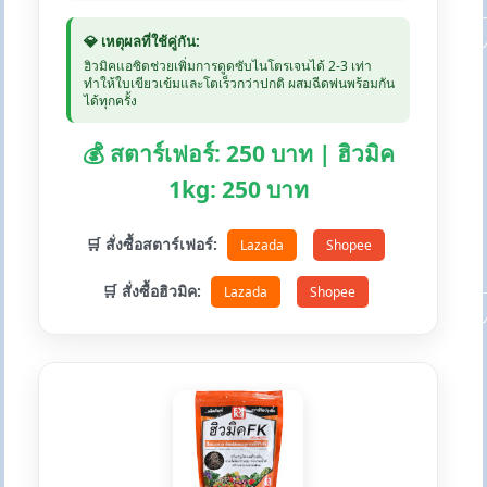
💎 เหตุผลที่ใช้คู่กัน:
ฮิวมิคแอซิดช่วยเพิ่มการดูดซับไนโตรเจนได้ 2-3 เท่า
ทำให้ใบเขียวเข้มและโตเร็วกว่าปกติ ผสมฉีดพ่นพร้อมกัน
ได้ทุกครั้ง
💰 สตาร์เฟอร์: 250 บาท | ฮิวมิค
1kg: 250 บาท
🛒 สั่งซื้อสตาร์เฟอร์:
Lazada
Shopee
🛒 สั่งซื้อฮิวมิค:
Lazada
Shopee