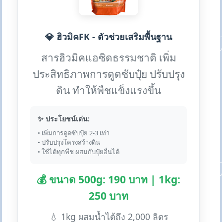
💎 ฮิวมิคFK - ตัวช่วยเสริมพื้นฐาน
สารฮิวมิคแอซิดธรรมชาติ เพิ่ม
ประสิทธิภาพการดูดซับปุ๋ย ปรับปรุง
ดิน ทำให้พืชแข็งแรงขึ้น
✨ ประโยชน์เด่น:
• เพิ่มการดูดซับปุ๋ย 2-3 เท่า
• ปรับปรุงโครงสร้างดิน
• ใช้ได้ทุกพืช ผสมกับปุ๋ยอื่นได้
💰 ขนาด 500g: 190 บาท | 1kg:
250 บาท
💧 1kg ผสมน้ำได้ถึง 2,000 ลิตร