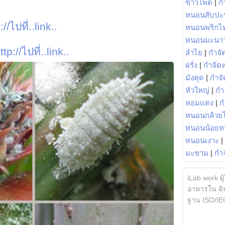
ข้าวโพด
|
ก
หนอนสับปะ
://ไปที่..link..
หนอนพริกไ
หนอนมะนา
ttp://ไปที่..link..
ลำไย
|
กำจัด
ฝรั่ง
|
กำจัด
มังคุด
|
กำจั
หัวใหญ่
|
กำ
หอมแดง
|
ก
หนอนกล้วยไ
หนอนน้อยห
หนอนเงาะ
|
มะขาม
|
กำ
iLab.work ผู
อาหารใน ดิน
ฐาน ISO/IE