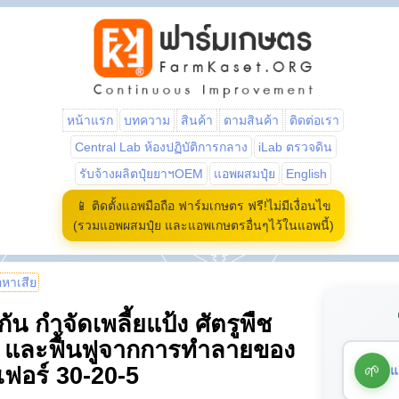
หน้าแรก
บทความ
สินค้า
ตามสินค้า
ติดต่อเรา
Central Lab ห้องปฏิบัติการกลาง
iLab ตรวจดิน
รับจ้างผลิตปุ๋ยยาฯOEM
แอพผสมปุ๋ย
English
📱 ติดตั้งแอพมือถือ ฟาร์มเกษตร ฟรี!ไม่มีเงื่อนไข
(รวมแอพผสมปุ๋ย และแอพเกษตรอื่นๆไว้ในแอพนี้)
้อหาเสีย
ัน กำจัดเพลี้ยแป้ง ศัตรูพืช
ด และฟื้นฟูจากการทำลายของ
🌱
แ
์เฟอร์ 30-20-5