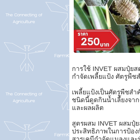
การใช้ INVET ผสมปุ๋ยสต
กำจัดเพลี้ยแป้ง ศัตรูพื
เพลี้ยแป้งเป็นศัตรูพืช
ชนิดนี้ดูดกินน้ำเลี้ยงจ
และผลผลิต
สูตรผสม INVET ผสมปุ๋ยสต
ประสิทธิภาพในการป้องก
สารเคมีกำจัดแมลงและปุ๋ย