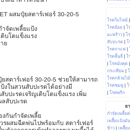
ET ผสมปุ๋ยสตาร์เฟอร์ 30-20-5
โรคใบไหม้
โรคอ้อย
|
โ
ำจัดเพลี้ยแป้ง
มะพร้าว
|
โ
เติบโตแข็งแรง
สับปะรด
|
โ
่าย
โรคกาแฟ
|
โรคลิ้นจี่
|
โร
|
โรคมังคุด
กระเทียม
|
โรคกล้วยไม้
ุ๋ยสตาร์เฟอร์ 30-20-5 ช่วยให้สามารถ
โรคชมพู่
|
โ
แป้งในสวนสับปะรดได้อย่างมี
|
โรคพริก
นสับปะรดเจริญเติบโตแข็งแรง เพิ่ม
ผลสับปะรด
ยา
กำจัดเพลี้ยต
งกันกำจัดเพลี้ย
เพลี้ยแป้งม
ควรผสมฉีดพ่นไปพร้อมกับ สตาร์เฟอร์
ข้าว
|
เพลี้