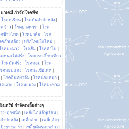
ยาเคมี กำจัดโรคพืช
|
โรคทุเรียน
|
โรคมันสำปะหลัง
|
รคข้าว
|
โรคยางพารา
|
โรค
รคข้าวโพด
|
โรคปาล์ม
|
โรค
รคถั่วเหลือง
|
พริกไทยใบไหม้
|
โรคมะนาว
|
โรคส้ม
|
โรคลำไย
|
คหน่อไม้ฝรั่ง
|
โรคกระเจี๊ยบเขียว
|
โรคมันฝรั่ง
|
โรคหอม
|
โรค
โรคหอมแดง
|
โรคมะเขือเทศ
|
|
โรคอินทผาลัม
|
โรคน้อยหน่า
|
รคเงาะ
|
โรคมะม่วง
|
โรคมะขาม
อินทรีย์ กำจัดเพลี้ยต่างๆ
่างๆทุกชนิด
|
เพลี้ยไก่แจ้ทุเรียน
|
ันสำปะหลัง
|
เพลี้ยอ้อย
|
เพลี้ยศัตรู
ยแป้งยางพารา
|
เพลี้ยศัตรูมะพร้าว
|