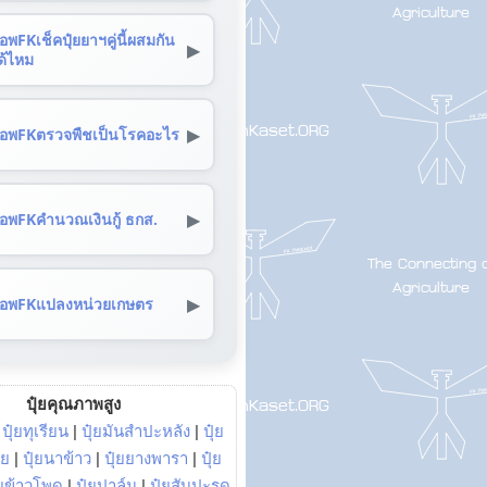
อพFKเช็คปุ๋ยยาฯคู่นี้ผสมกัน
▶
ด้ไหม
▶
อพFKตรวจพืชเป็นโรคอะไร
▶
อพFKคำนวณเงินกู้ ธกส.
▶
อพFKแปลงหน่วยเกษตร
ปุ๋ยคุณภาพสูง
|
ปุ๋ยทุเรียน
|
ปุ๋ยมันสำปะหลัง
|
ปุ๋ย
อย
|
ปุ๋ยนาข้าว
|
ปุ๋ยยางพารา
|
ปุ๋ย
๋ยข้าวโพด
|
ปุ๋ยปาล์ม
|
ปุ๋ยสับปะรด