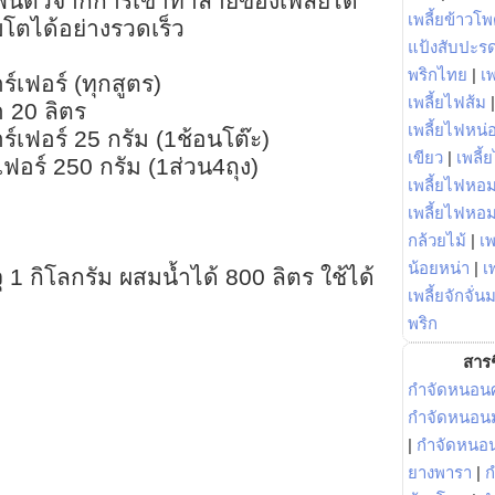
ชฟื้นตัวจากการเข้าทำลายของเพลี้ยได้
เพลี้ยข้าวโ
บโตได้อย่างรวดเร็ว
แป้งสับปะร
พริกไทย
|
เ
ร์เฟอร์ (ทุกสูตร)
เพลี้ยไฟส้ม
ำ 20 ลิตร
เพลี้ยไฟหน่อ
าร์เฟอร์ 25 กรัม (1ช้อนโต๊ะ)
เขียว
|
เพลี้
์เฟอร์ 250 กรัม (1ส่วน4ถุง)
เพลี้ยไฟหอม
เพลี้ยไฟหอ
กล้วยไม้
|
เพ
น้อยหน่า
|
เ
จุ 1 กิโลกรัม ผสมน้ำได้ 800 ลิตร ใช้ได้
เพลี้ยจักจั่น
พริก
สารช
กำจัดหนอนศ
กำจัดหนอนม
|
กำจัดหนอ
ยางพารา
|
ก