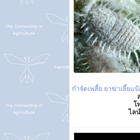
กำจัดเพลี้ย
ยาฆ่าเลี้ยแป้
ส
โ
ไลน