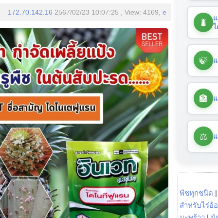
172.70.142.16
2567/02/23 10:07:25 , View: 4169,
e
แ
🐛
ไ
🍃
แ
🏦
แ
⚖️
แ
พืชทุกชนิด
สำหรับไร่อ้
มะพร้าว
|
ปุ