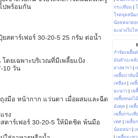
ไปพร้อมกัน
กระเทียม
|
โรคจุดสนิมก
น้อยหน่าดอก
มะม่วงใบไห
๋ยสตาร์เฟอร์ 30-20-5 25 กรัม ต่อน้ำ
ย
กำจัดเพลี้ยต
 โดยเฉพาะบริเวณที่มีเพลี้ยแป้ง
มันสำปะหลั
7-10 วัน
ยางพารา
|
เ
เพลี้ยปาล์มน
เหลือง
|
เพลี
มะนาว
|
เพล
 ถุงมือ หน้ากาก แว่นตา เมื่อผสมและฉีด
เพลี้ยหน่อไม้
มังคุด
|
เพลี้
มแรง
เพลี้ยกระเที
สตาร์เฟอร์ 30-20-5 ให้มิดชิด พ้นมือ
เทศ
|
เพลี้ย
น้อยหน่า
|
เ
ไปใส่อาหารหรือน้ำ
|
เพลี้ยมะข