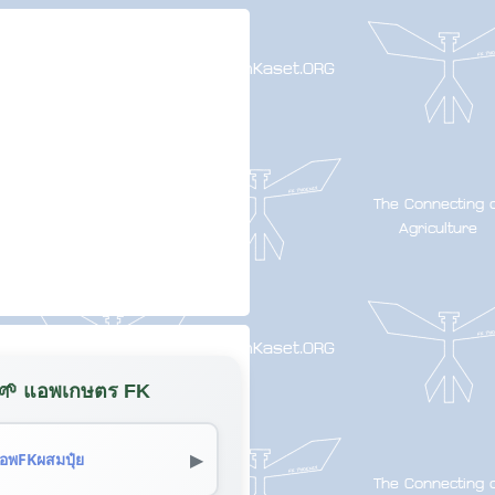
🌱 แอพเกษตร FK
▶
อพFKผสมปุ๋ย