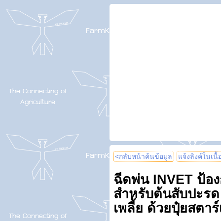
<กลับหน้าค้นข้อมูล
แจ้งลิงค์ในเนื
ฉีดพ่น INVET ป้องก
สำหรับต้นสับปะร
เพลี้ย ด้วยปุ๋ยสตาร