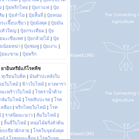
ง
|
ปุ๋ยพริกไทย
|
ปุ๋ยกาแฟ
|
ปุ๋ย
ส้ม
|
ปุ๋ยลำไย
|
ปุ๋ยลิ้นจี่
|
ปุ๋ยหน่อ
กระเจี๊ยบเขียว
|
ปุ๋ยมังคุด
|
ปุ๋ยมัน
มหัวใหญ่
|
ปุ๋ยกระเทียม
|
ปุ๋ย
ุ๋ยมะเขือเทศ
|
ปุ๋ยกล้วยไม้
|
ปุ๋ย
ุ๋ยน้อยหน่า
|
ปุ๋ยชมพู่
|
ปุ๋ยเงาะ
|
ปุ๋ยมะขาม
|
ปุ๋ยพริก
ยาอินทรีย์แก้โรคพืช
|
ทุเรียนใบติด
|
มันสำปะหลังใบ
อยใบไหม้
|
ข้าวใบไหม้
|
ยางพารา
คมะพร้าวใบไหม้
|
โรคราน้ำค้าง
าล์มใบไหม้
|
โรคสับปะรด
|
โรค
วเหลือง
|
พริกไทยใบไหม้
|
โรค
้
|
ราสนิมมะนาว
|
ส้มใบไหม้
|
|
ลิ้นจี่ใบไหม้
|
หน่อไม้ฝรั่งลำต้น
ี๊ยบเขียวฝักลาย
|
โรคใบจุดมังคุด
หม้
|
โรคหอมเลื้อย
|
โรคใบจุด