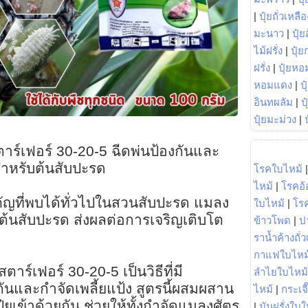
|
ปุ๋ยถั่วเหลือ
มะนาว
|
ปุ๋ย
ไม้ฝรั่ง
|
ปุ๋ย
ฝรั่ง
|
ปุ๋ยหอ
หอมแดง
|
ป
อินทผลัม
|
ป
ปุ๋ยมะม่วง
|
าร์เฟอร์ 30-20-5 ฉีดพ่นป้องกันและ
ชสำหรับต้นสับปะรด
โรคใบไหม้
ไหม้
|
โรคอ้
สำคัญที่พบได้ทั่วไปในสวนสับปะรด แมลง
ใบไหม้
|
โร
ากต้นสับปะรด ส่งผลต่อการเจริญเติบโต
ข้าวโพด
|
ป
ราน้ำค้างถั่
กาแฟใบไหม
าร์เฟอร์ 30-20-5 เป็นวิธีที่มี
ลำไยใบไหม้
ันและกำจัดเพลี้ยแป้ง สูตรนี้ผสมผสาน
ไหม้
|
กระเจ
เข้าด้วยกัน ช่วยให้ทั้งกำจัดแมลงศัตรู
|
มันฝรั่งใบใ