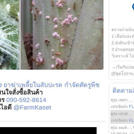
ตรวจง่ายนั
1.เลือกและ
2.ส่งดินเข้า
3.อ่านผลออน
วิเคราะห์ ไปต
→เริ่มกันเล
[มีชุดโปรฯแ
ง
ยาฆ่าเพลี้ยในสับปะรด
กำจัดศัตรูพืช
ติดตามสิ
นใจสั่งซื้อสินค้า
ทร
090-592-8614
คุณ เพทา...
,
์ไอดี
@FarmKaset
เลขจัดส่ง
F
คุณ เสกศ...
,
เลขจัดส่ง
F
คุณ ssuk...
,
15:00:04
, เ