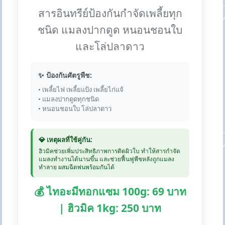
สารอินทรีย์ป้องกันกำจัดเพลี้ยทุก
ชนิด แมลงปากดูด หนอนชอนใบ
และโล่ปลาดาว
✨ ป้องกันศัตรูพืช:
• เพลี้ยไฟ เพลี้ยแป้ง เพลี้ยไก่แจ้
• แมลงปากดูดทุกชนิด
• หนอนชอนใบ โล่ปลาดาว
💎 เหตุผลที่ใช้คู่กัน:
ฮิวมิคช่วยเพิ่มประสิทธิภาพการติดผิวใบ ทำให้สารกำจัด
แมลงทำงานได้นานขึ้น และช่วยฟื้นฟูพืชหลังถูกแมลง
ทำลาย ผสมฉีดพ่นพร้อมกันได้
💰 ไทอะมีทอกแซม 100g: 69 บาท
| ฮิวมิค 1kg: 250 บาท