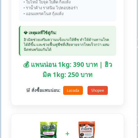
• ใบไหม้ ใบจุด ใบติด กิ่งแห้ง
• ราน้ำค้าง ราสนิม ไปทอปธอร่า
• แอนแทรคโนส กุ้งแห้ง
💎 เหตุผลที่ใช้คู่กัน:
ฮิวมิคช่วยเสริมความแข็งแรงให้พืช ทำให้ต้านทานโรค
ได้ดีขึ้น และช่วยฟื้นฟูพืชที่เสียหายจากโรคเร็วกว่า ผสม
ฉีดพ่นพร้อมกันได้
💰 แพนน่อน 1kg: 390 บาท | ฮิว
มิค 1kg: 250 บาท
🛒 สั่งซื้อแพนน่อน:
Lazada
Shopee
+