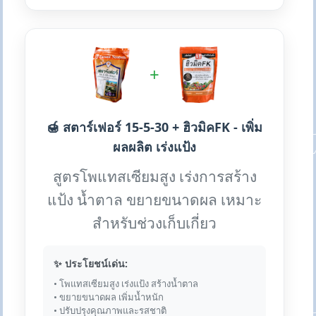
+
🍯 สตาร์เฟอร์ 15-5-30 + ฮิวมิคFK - เพิ่ม
ผลผลิต เร่งแป้ง
สูตรโพแทสเซียมสูง เร่งการสร้าง
แป้ง น้ำตาล ขยายขนาดผล เหมาะ
สำหรับช่วงเก็บเกี่ยว
✨ ประโยชน์เด่น:
• โพแทสเซียมสูง เร่งแป้ง สร้างน้ำตาล
• ขยายขนาดผล เพิ่มน้ำหนัก
• ปรับปรุงคุณภาพและรสชาติ