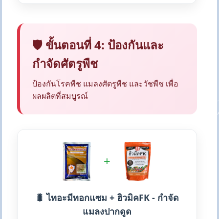
🛡️ ขั้นตอนที่ 4: ป้องกันและ
กำจัดศัตรูพืช
ป้องกันโรคพืช แมลงศัตรูพืช และวัชพืช เพื่อ
ผลผลิตที่สมบูรณ์
+
🐛 ไทอะมีทอกแซม + ฮิวมิคFK - กำจัด
แมลงปากดูด