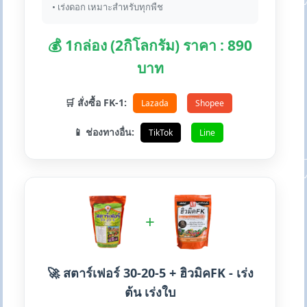
• เร่งดอก เหมาะสำหรับทุกพืช
💰 1กล่อง (2กิโลกรัม) ราคา : 890
บาท
🛒 สั่งซื้อ FK-1:
Lazada
Shopee
📱 ช่องทางอื่น:
TikTok
Line
+
🚀 สตาร์เฟอร์ 30-20-5 + ฮิวมิคFK - เร่ง
ต้น เร่งใบ