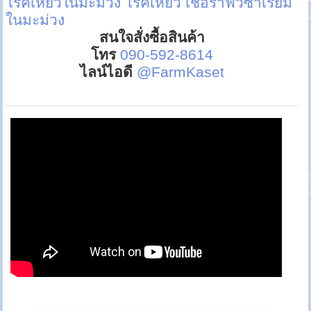
โรคเหี่ยวในมะม่วง
โรคเหี่ยว เชื้อราฟิวซาเรียม
ในมะม่วง
สนใจสั่งซื้อสินค้า
โทร
090-592-8614
ไลน์ไอดี
@FarmKaset