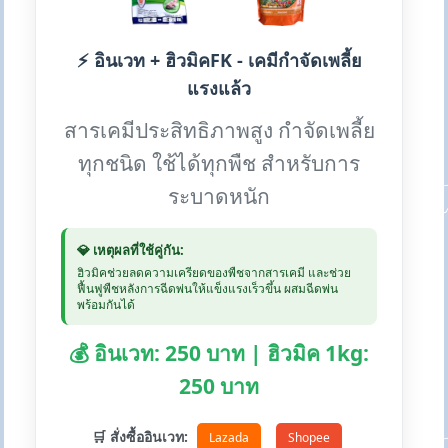
⚡ อินเวท + ฮิวมิคFK - เคมีกำจัดเพลี้ย
แรงแล้ว
สารเคมีประสิทธิภาพสูง กำจัดเพลี้ย
ทุกชนิด ใช้ได้ทุกพืช สำหรับการ
ระบาดหนัก
💎 เหตุผลที่ใช้คู่กัน:
ฮิวมิคช่วยลดความเครียดของพืชจากสารเคมี และช่วย
ฟื้นฟูพืชหลังการฉีดพ่นให้แข็งแรงเร็วขึ้น ผสมฉีดพ่น
พร้อมกันได้
💰 อินเวท: 250 บาท | ฮิวมิค 1kg:
250 บาท
🛒 สั่งซื้ออินเวท:
Lazada
Shopee