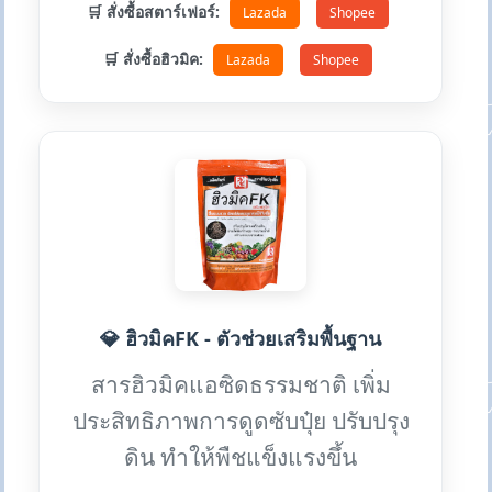
🛒 สั่งซื้อสตาร์เฟอร์:
Lazada
Shopee
🛒 สั่งซื้อฮิวมิค:
Lazada
Shopee
💎 ฮิวมิคFK - ตัวช่วยเสริมพื้นฐาน
สารฮิวมิคแอซิดธรรมชาติ เพิ่ม
ประสิทธิภาพการดูดซับปุ๋ย ปรับปรุง
ดิน ทำให้พืชแข็งแรงขึ้น