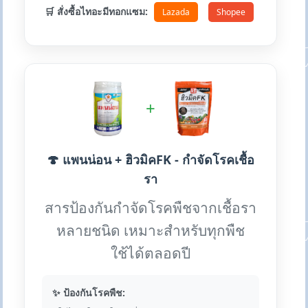
🛒 สั่งซื้อไทอะมีทอกแซม:
Lazada
Shopee
+
🍄 แพนน่อน + ฮิวมิคFK - กำจัดโรคเชื้อ
รา
สารป้องกันกำจัดโรคพืชจากเชื้อรา
หลายชนิด เหมาะสำหรับทุกพืช
ใช้ได้ตลอดปี
✨ ป้องกันโรคพืช: