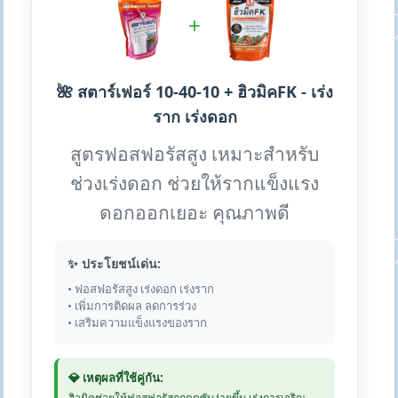
+
🌺 สตาร์เฟอร์ 10-40-10 + ฮิวมิคFK - เร่ง
ราก เร่งดอก
สูตรฟอสฟอรัสสูง เหมาะสำหรับ
ช่วงเร่งดอก ช่วยให้รากแข็งแรง
ดอกออกเยอะ คุณภาพดี
✨ ประโยชน์เด่น:
• ฟอสฟอรัสสูง เร่งดอก เร่งราก
• เพิ่มการติดผล ลดการร่วง
• เสริมความแข็งแรงของราก
💎 เหตุผลที่ใช้คู่กัน:
ฮิวมิคช่วยให้ฟอสฟอรัสถูกดูดซับง่ายขึ้น เร่งการเจริญ