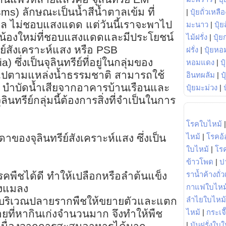
ms) ลักษณะเป็นน้ำสีน้ำตาลเข้ม ที่
|
ปุ๋ยถั่วเหลือ
าล ไม่ชอบแสงแดด แต่วันนี้เราจะพาไป
มะนาว
|
ปุ๋ย
ีย์น้องใหม่ที่ชอบแสงแดดและมีประโยชน์
ไม้ฝรั่ง
|
ปุ๋ย
ทรีย์สังเคราะห์แสง หรือ PSB
ฝรั่ง
|
ปุ๋ยหอ
 ซึ่งเป็นจุลินทรีย์ที่อยู่ในกลุ่มของ
หอมแดง
|
ป
ทั่วไปตามแหล่งน้ำธรรมชาติ สามารถใช้
อินทผลัม
|
ป
บำบัดน้ำเสียจากอาคารบ้านเรือนและ
ปุ๋ยมะม่วง
|
ินทรีย์กลุ่มนี้ต้องการสิ่งที่จำเป็นในการ
โรคใบไหม้
ไหม้
|
โรคอ้
ของจุลินทรีย์สังเคราะห์แสง ซึ่งเป็น
ใบไหม้
|
โร
ข้าวโพด
|
ป
ราน้ำค้างถั่
นโรคพืชได้ดี ทำให้เปลือกหรือลำต้นแข็ง
กาแฟใบไหม
องแมลง
ลำไยใบไหม้
ิญบริเวณปลายรากพืชให้ขยายตัวและแตก
ไหม้
|
กระเจ
ยที่หากินเก่งจำนวนมาก จึงทำให้พืช
|
มันฝรั่งใบใ