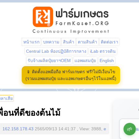
หน้าแรก
บทความ
สินค้า
ตามสินค้า
ติดต่อเรา
Central Lab ห้องปฏิบัติการกลาง
iLab ตรวจดิน
รับจ้างผลิตปุ๋ยยาฯOEM
แอพผสมปุ๋ย
English
📱 ติดตั้งแอพมือถือ ฟาร์มเกษตร ฟรี!ไม่มีเงื่อนไข
(รวมแอพผสมปุ๋ย และแอพเกษตรอื่นๆไว้ในแอพนี้)
้อหาเสีย
พื่อนที่ดีของต้นไม้
🌱
แ
162.158.178.43
2565/09/13 14:41:37 , View: 3988,
e