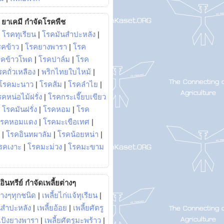
ยาเคมี กำจัดโรคพืช
|
โรคทุเรียน
|
โรคมันสำปะหลัง
|
รคข้าว
|
โรคยางพารา
|
โรค
รคข้าวโพด
|
โรคปาล์ม
|
โรค
รคถั่วเหลือง
|
พริกไทยใบไหม้
|
โรคมะนาว
|
โรคส้ม
|
โรคลำไย
|
คหน่อไม้ฝรั่ง
|
โรคกระเจี๊ยบเขียว
|
โรคมันฝรั่ง
|
โรคหอม
|
โรค
โรคหอมแดง
|
โรคมะเขือเทศ
|
|
โรคอินทผาลัม
|
โรคน้อยหน่า
|
รคเงาะ
|
โรคมะม่วง
|
โรคมะขาม
อินทรีย์ กำจัดเพลี้ยต่างๆ
่างๆทุกชนิด
|
เพลี้ยไก่แจ้ทุเรียน
|
ันสำปะหลัง
|
เพลี้ยอ้อย
|
เพลี้ยศัตรู
ยแป้งยางพารา
|
เพลี้ยศัตรูมะพร้าว
|