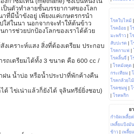
ก๊าซมีเทน (methane) ซึ่งเป็นหนึ่งใน
ญ เป็นตัวทำลายชั้นบรรยากาศของโลก
าที่มีน้ำขังอยู่ เพียงแค่เกษตรกรนำ
โรคใบไหม้
งไปใส่ในนา นอกจากจะทำให้ต้นข้าว
โรคอ้อย
|
โ
เป็นการช่วยปกป้องโลกของเราได้ด้วย
มะพร้าว
|
โ
สับปะรด
|
โ
์สังเคราะห์แสง สิ่งที่ต้องเตรียม ประกอบ
โรคกาแฟ
|
โรคลิ้นจี่
|
โร
ถเตรียมได้ทั้ง 3 ขนาด คือ 600 cc /
|
โรคมังคุด
กระเทียม
|
ำฝน น้ำบ่อ หรือน้ำประปาที่พักค้างคืน
โรคกล้วยไม้
โรคชมพู่
|
โ
็ได้ ไข่เน่าแล้วก็ยังได้ จุลินทรีย์ยิ่งชอบ)
|
โรคพริก
ยา
กำจัดเพลี้ยต
เพลี้ยแป้งม
ข้าว
|
เพลี้