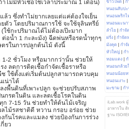
ถ้าไม่มีหัวเชื้อใช้เวลาประมาณ 1 เดือน)
ข้าวโพด
|
ก
หนอนสับปะ
้กันแล้ว ซึ่งทำไม่ยากเลยแต่แค่ต้องใจเย็น
หนอนพริกไ
ายตัว โดยปริมาณการใช้ จะใช้จุลินทรีย์
หนอนมะนา
(ใช้กะปริมาณได้ไม่ต้องเป๊ะมาก
ลำไย
|
กำจัด
 ต่อน้ำ 1 กะละมัง) ฉีดพ่นหรือรดน้ำทุกๆ
ฝรั่ง
|
กำจัด
ษตรในการปลูกต้นไม้ ดังนี้
มังคุด
|
กำจั
หัวใหญ่
|
กำ
 1-2 ชั่วโมง หรือมากกว่านั้น ช่วยให้
หอมแดง
|
ก
ง ลดการติดเชื้อกำจัดเชื้อราหรือ
หนอนกล้วยไ
พืช ใช้ตั้งแต่เริ่มต้นปลูกสามารถควบคุม
หนอนน้อยห
นเน่าได้
หนอนเงาะ
|
นลงพื้นดินที่เพาะปลูก จะช่วยปรับสภาพ
มะขาม
|
กำ
ป็นกรดในดิน และลดเชื้อโรคในดิน
 ทุก 7-15 วัน ช่วยทำให้ต้นไม้เจริญ
iLab.work ผู
อาหารใน ดิน
ลไม้รสชาติดี หวาน กรอบ อร่อย ช่วย
ฐาน ISO/IE
ป้องกันโรคและแมลง ช่วยป้องกันการร่วง
กี่ยว