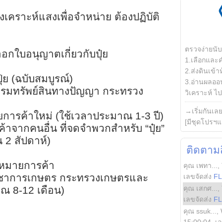
งเคราะห์แสงเพื่อจำหน่าย ต้องปฏิบัติ
ตรวจง่ายนั
ใบอนุญาตเกี่ยวกับปุ๋ย
1.เลือกและ
2.ส่งดินเข้า
ุ๋ย (ฉบับสมบูรณ์)
3.อ่านผลออน
(กรมทรัพย์สินทางปัญญา กระทรวง
วิเคราะห์ ไปต
→เริ่มกันเล
ายการค้าใหม่ (ใช้เวลาประมาณ 1-3 ปี)
[มีชุดโปรฯแ
ค้าจากคนอื่น ที่จดจำพวกสำหรับ “ปุ๋ย”
 2 สัปดาห์)
ติดตามสิ
องหมายการค้า
คุณ เพทา...
,
รมวิชาการเกษตร กระทรวงเกษตรและ
เลขจัดส่ง
F
คุณ เสกศ...
,
ณ 8-12 เดือน)
เลขจัดส่ง
F
คุณ ssuk...
,
15:00:04
, เ