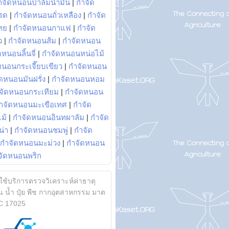
ำจัดหนอนปาล์มน้ำมัน
|
กำจัด
รด
|
กำจัดหนอนถั่วเหลือง
|
กำจัด
ทย
|
กำจัดหนอนกาแฟ
|
กำจัด
ว
|
กำจัดหนอนส้ม
|
กำจัดหนอน
หนอนลิ้นจี่
|
กำจัดหนอนหน่อไม้
หนอนกระเจี๊ยบเขียว
|
กำจัดหนอน
ดหนอนมันฝรั่ง
|
กำจัดหนอนหอม
จัดหนอนกระเทียม
|
กำจัดหนอน
ำจัดหนอนมะเขือเทศ
|
กำจัด
ม้
|
กำจัดหนอนอินทผาลัม
|
กำจัด
น่า
|
กำจัดหนอนชมพู่
|
กำจัด
กำจัดหนอนมะม่วง
|
กำจัดหนอน
จัดหนอนพริก
้ใช้บริการตรวจวิเคราะห์ค่าธาตุ
 น้ำ ปุ๋ย พืช กากอุตสาหกรรม มาต
C 17025