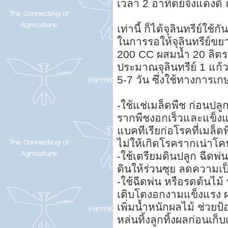
เวลา 2 อาทิตย์จึงแดงดี 
เท่านี้ ก็ได้จุลินทรีย์ใช
ในการรอให้จุลินทรีย์ขย
200 CC ผสมน้ำ 20 ลิตร 
ประมาณจุลินทรีย์ 1 แก้ว
5-7 วัน ซึ่งใช้ทางการเก
-ใช้แช่เมล็ดพืช ก่อนปลูก
รากพืชงอกเร็วและแข็งแร
แบคทีเรียก่อโรคที่เมล็ด
ไม่ให้เกิดโรครากเน่าโค
-ใช้เตรียมดินปลูก ฉีดพ่
ดินให้ร่วนซุย ลดความเ
-ใช้ฉีดพ่น หรือรดต้นไม้
เติบโตงอกงามแข็งแรง ผ
เพิ่มน้ำหนักผลไม้ ช่วย
หล่นทิ้งลูกทิ้งผลก่อนเก็บเ