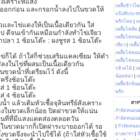
สังเคราะห์แสง
เพลี้ยข้าวโ
ดออกก่อน และกรอกน้ำลงไปในขวดให้
แป้งสับปะร
พริกไทย
|
เ
วและไข่แดงให้เป็นเนื้อเดียวกัน ใส่
เพลี้ยไฟส้ม
 ตีจนเข้ากันเหมือนกำลังทำไข่เจียว
เพลี้ยไฟหน่อ
้ำปลา 1 ช้อนโต๊ะ : ผงชูรส 1 ช้อนโต๊ะ
เขียว
|
เพลี้
เพลี้ยไฟหอม
ข่ก็ได้ ถ้าใส่ก็ช่วยเสริมแคลเซียม ให้ตำ
เพลี้ยไฟหอ
ลงในไข่ที่ผสมเป็นเนื้อเดียวกัน
กล้วยไม้
|
เพ
ขวดน้ำที่เตรียมไว้ ดังนี้
น้อยหน่า
|
เ
ครึ่งช้อนโต๊ะ
เพลี้ยจักจั่น
่ 1 ช้อนโต๊ะ
พริก
่ 4 ช้อนโต๊ะ
น้ำ แล้วเติมหัวเชื้อจุลินทรีย์สังเคราะ
สารช
วางในขวดเล็กน้อย ปิดฝาขวดให้แน่น
กำจัดหนอนศ
นที่ที่มีแสงแดดส่องตลอดวัน
กำจัดหนอนม
๊สในขวดมากก็เปิดฝาระบายออกได้ รอ
|
กำจัดหนอ
งขวดจึงจะนำไปใช้ได้ (ถ้าใส่หัวเชื้อใช้
ยางพารา
|
ก