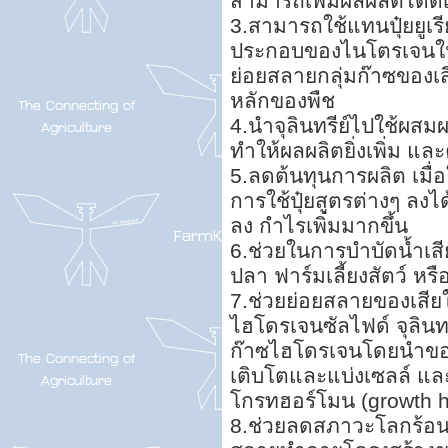
สามารถเพิ่มผลผลิตได้ด
3.สามารถใช้แทนปุ๋ยยูเรีย ป
ประกอบของไนโตรเจนในอัต
ย่อยสลายกลุ่มก๊าซของเส
หลักของพืช
4.นำจุลินทรีย์ไปใช้ผสมผ
ทำให้ผลผลิตยิ่งเพิ่ม แ
5.ลดต้นทุนการผลิต เมื่
การใช้ปุ๋ยสูตรต่างๆ ลง
ลง กำไรเพิ่มมากขึ้น
6.ช่วยในการบำบัดน้ำเสีย ไ
ปลา ฟาร์มเลี้ยงสัตว์ หร
7.ช่วยย่อยสลายของเสียใ
ไฮโดรเจนซัลไฟด์ จุลิน
ก๊าซไฮโดรเจนโดยนำของเ
เติบโตและแบ่งเซลล์ และ
โกรทฮอร์โมน (growth ho
8.ช่วยลดสภาวะโลกร้อน เ