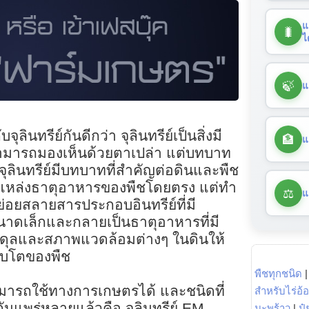
แ
🐛
ไ
🍃
แ
ุลินทรีย์กันดีกว่า จุลินทรีย์เป็นสิ่งมี
🏦
แ
สามารถมองเห็นด้วยตาเปล่า แต่บทบาท
จุลินทรีย์มีบทบาทที่สำคัญต่อดินและพืช
นแหล่งธาตุอาหารของพืชโดยตรง แต่ทำ
⚖️
แ
” ย่อยสลายสารประกอบอินทรีย์ที่มี
ขนาดเล็กและกลายเป็นธาตุอาหารที่มี
มดุลและสภาพแวดล้อมต่างๆ ในดินให้
ิบโตของพืช
พืชทุกชนิด
ามารถใช้ทางการเกษตรได้ และชนิดที่
สำหรับไร่อ้
นแพร่หลายแล้วคือ จุลินทรีย์ EM
มะพร้าว
|
ปุ