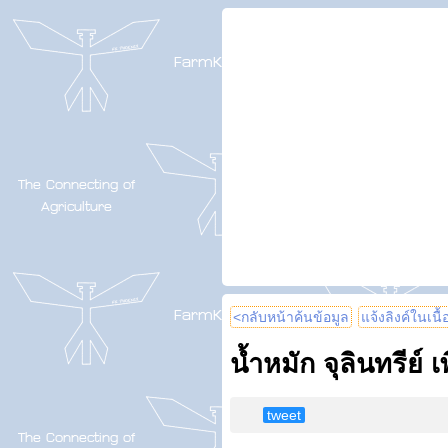
<กลับหน้าค้นข้อมูล
แจ้งลิงค์ในเนื
น้ำหมัก จุลินทรีย์ เ
tweet