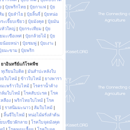
ง
|
ปุ๋ยพริกไทย
|
ปุ๋ยกาแฟ
|
ปุ๋ย
ส้ม
|
ปุ๋ยลำไย
|
ปุ๋ยลิ้นจี่
|
ปุ๋ยหน่อ
กระเจี๊ยบเขียว
|
ปุ๋ยมังคุด
|
ปุ๋ยมัน
มหัวใหญ่
|
ปุ๋ยกระเทียม
|
ปุ๋ย
ุ๋ยมะเขือเทศ
|
ปุ๋ยกล้วยไม้
|
ปุ๋ย
ุ๋ยน้อยหน่า
|
ปุ๋ยชมพู่
|
ปุ๋ยเงาะ
|
ปุ๋ยมะขาม
|
ปุ๋ยพริก
ยาอินทรีย์แก้โรคพืช
|
ทุเรียนใบติด
|
มันสำปะหลังใบ
อยใบไหม้
|
ข้าวใบไหม้
|
ยางพารา
คมะพร้าวใบไหม้
|
โรคราน้ำค้าง
าล์มใบไหม้
|
โรคสับปะรด
|
โรค
วเหลือง
|
พริกไทยใบไหม้
|
โรค
้
|
ราสนิมมะนาว
|
ส้มใบไหม้
|
|
ลิ้นจี่ใบไหม้
|
หน่อไม้ฝรั่งลำต้น
ี๊ยบเขียวฝักลาย
|
โรคใบจุดมังคุด
หม้
|
โรคหอมเลื้อย
|
โรคใบจุด