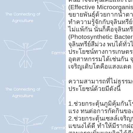
(Effective Microorganis
ขยายพันธุ์ด้วยกากน้ำต
ทำความรู้จักกับจุลินทร
ไม่แพ้กัน นั่นก็คือจุลิน
(Photosynthetic Bacteria)
จุลินทรีย์สีม่วง พบได้
ประโยชน์ทางการเกษตร 
อุตสาหกรรมได้เช่นกัน จุล
เจริญเติบโตคือแสงแดด
ความสามารถที่ไม่ธรรมดา
ประโยชน์ด้วยมีดังนี้
1.ช่วยกระตุ้นภูมิคุ้มกั
แรง ทนต่อการกัดกินข
2.ช่วยกระตุ้นเซลล์เจร
แขนงได้ดี ทำให้มีรากฝอ