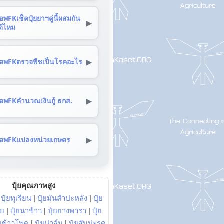
อพFKเช็คปุ๋ยยาฯคู่นี้ผสมกัน
▶
ด้ไหม
▶
อพFKตรวจพืชเป็นโรคอะไร
▶
อพFKคำนวณเงินกู้ ธกส.
▶
อพFKแปลงหน่วยเกษตร
ปุ๋ยคุณภาพสูง
|
ปุ๋ยทุเรียน
|
ปุ๋ยมันสำปะหลัง
|
ปุ๋ย
อย
|
ปุ๋ยนาข้าว
|
ปุ๋ยยางพารา
|
ปุ๋ย
๋ยข้าวโพด
|
ปุ๋ยปาล์ม
|
ปุ๋ยสับปะรด