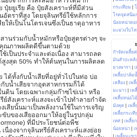
ีเนื่องจากการสะสมอาหารได้มาก
กระเทียม
|
ุ๋ยยูเรีย คือ ปุ๋ยสังเคราะห์ที่มีส่วน
โรคจุดสนิมก
ราที่สูง โดยจุลินทรีย์ใช้หลักการ
น้อยหน่าดอก
ียให้เป็นไนโตรเจนซึ่งเป็นธาตุอาหาร
มะม่วงใบไห
สานร่วมกับน้ำหมักหรือปุ๋ยสูตรต่างๆ จะ
ย
ละคุณภาพผลิตดีขึ้นตามด้วย
กำจัดเพลี้ยต
อใช้เป็นประจำและต่อเนื่อง สามารถลด
มันสำปะหลั
ได้สูงสุด 50% ทำให้ต้นทุนในการผลิตลด
ยางพารา
|
เ
เพลี้ยปาล์มน
ด้ทั้งกับน้ำเสียที่อยู่ทั่วไปในท่อ บ่อ
เหลือง
|
เพลี
ือกับน้ำเสียจากอุตสาหกรรมก็ได้
มะนาว
|
เพล
นดิน โดยเฉพาะกลุ่มก๊าซไข่เน่า หรือ
เพลี้ยหน่อไม้
ทรีย์สังเคราะห์แสงจะเข้าไปทำลายกำจัด
มังคุด
|
เพลี้
สียนั้นมาเป็นพลังงานใช้ในการเจริญ
เพลี้ยกระเที
ขับของเสียออกมาให้อยู่ในรูปกลุ่ม
เทศ
|
เพลี้ย
rmone) ที่มีประโยชน์ต่อพืช
น้อยหน่า
|
เ
นื่องจากจุลินทรีย์สังเคราะห์แสงย่อย
|
เพลี้ยมะข