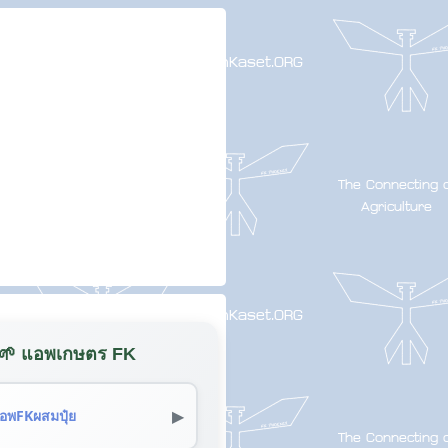
🌱 แอพเกษตร FK
▶
อพFKผสมปุ๋ย