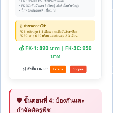
• FK-1: เร่งโต ต้นแข็งแรง ทนแล้ง
• FK-3C: หัวมันดก โตใหญ่ เปอร์เซ็นต์แป้งสูง
• น้ำหนักต่อต้นเพิ่มขึ้นมาก
⏰ ช่วงเวลาการใช้:
FK-1: หลังปลูก 1-4 เดือน และเมื่อมันใบเหลือง
FK-3C: อายุ 6-10 เดือน และก่อนขุด 2-3 เดือน
💰 FK-1: 890 บาท | FK-3C: 950
บาท
🛒 สั่งซื้อ FK-3C:
Lazada
Shopee
🛡️ ขั้นตอนที่ 4: ป้องกันและ
กำจัดศัตรูพืช