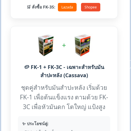
🛒 สั่งซื้อ FK-3S:
Lazada
Shopee
+
🥔 FK-1 + FK-3C - เฉพาะสำหรับมัน
สำปะหลัง (Cassava)
ชุดคู่สำหรับมันสำปะหลัง เริ่มด้วย
FK-1 เพื่อต้นแข็งแรง ตามด้วย FK-
3C เพื่อหัวมันดก โตใหญ่ แป้งสูง
✨ ประโยชน์คู่: