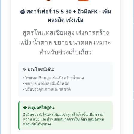
🍯 สตาร์เฟอร์ 15-5-30 + ฮิวมิคFK - เพิ่ม
ผลผลิต เร่งแป้ง
สูตรโพแทสเซียมสูง เร่งการสร้าง
แป้ง น้ำตาล ขยายขนาดผล เหมาะ
สำหรับช่วงเก็บเกี่ยว
✨ ประโยชน์เด่น:
• โพแทสเซียมสูง เร่งแป้ง สร้างน้ำตาล
• ขยายขนาดผล เพิ่มน้ำหนัก
• ปรับปรุงคุณภาพและรสชาติ
💎 เหตุผลที่ใช้คู่กัน:
ฮิวมิคช่วยส่งโพแทสเซียมเข้าสู่ผลได้เร็วขึ้น เพิ่มความ
หวาน แป้ง และน้ำหนักผลมากกว่าใช้เดี่ยว ผสมฉีดพ่น
พร้อมกันได้ทุกครั้ง