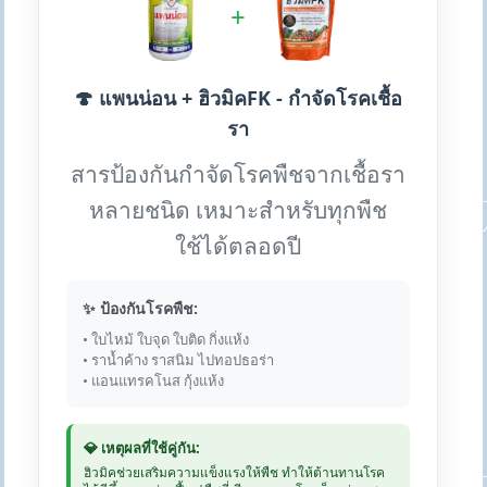
+
🍄 แพนน่อน + ฮิวมิคFK - กำจัดโรคเชื้อ
รา
สารป้องกันกำจัดโรคพืชจากเชื้อรา
หลายชนิด เหมาะสำหรับทุกพืช
ใช้ได้ตลอดปี
✨ ป้องกันโรคพืช:
• ใบไหม้ ใบจุด ใบติด กิ่งแห้ง
• ราน้ำค้าง ราสนิม ไปทอปธอร่า
• แอนแทรคโนส กุ้งแห้ง
💎 เหตุผลที่ใช้คู่กัน:
ฮิวมิคช่วยเสริมความแข็งแรงให้พืช ทำให้ต้านทานโรค