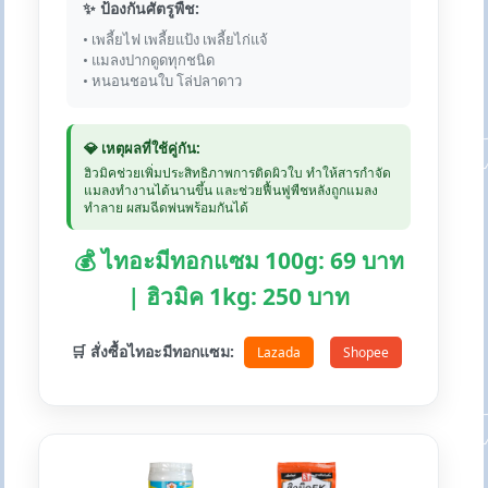
✨ ป้องกันศัตรูพืช:
• เพลี้ยไฟ เพลี้ยแป้ง เพลี้ยไก่แจ้
• แมลงปากดูดทุกชนิด
• หนอนชอนใบ โล่ปลาดาว
💎 เหตุผลที่ใช้คู่กัน:
ฮิวมิคช่วยเพิ่มประสิทธิภาพการติดผิวใบ ทำให้สารกำจัด
แมลงทำงานได้นานขึ้น และช่วยฟื้นฟูพืชหลังถูกแมลง
ทำลาย ผสมฉีดพ่นพร้อมกันได้
💰 ไทอะมีทอกแซม 100g: 69 บาท
| ฮิวมิค 1kg: 250 บาท
🛒 สั่งซื้อไทอะมีทอกแซม:
Lazada
Shopee