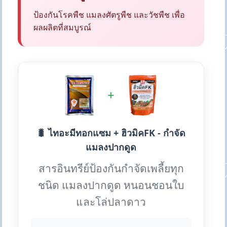
ป้องกันโรคพืช แมลงศัตรูพืช และวัชพืช เพื่อ
ผลผลิตที่สมบูรณ์
+
🐛 ไทอะมีทอกแซม + ฮิวมิคFK - กำจัด
แมลงปากดูด
สารอินทรีย์ป้องกันกำจัดเพลี้ยทุก
ชนิด แมลงปากดูด หนอนชอนใบ
และโล่ปลาดาว