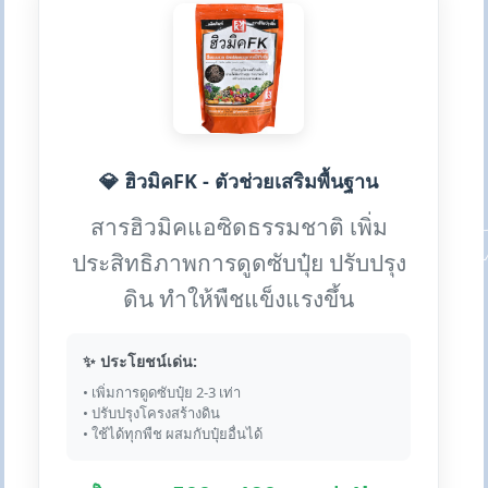
💎 ฮิวมิคFK - ตัวช่วยเสริมพื้นฐาน
สารฮิวมิคแอซิดธรรมชาติ เพิ่ม
ประสิทธิภาพการดูดซับปุ๋ย ปรับปรุง
ดิน ทำให้พืชแข็งแรงขึ้น
✨ ประโยชน์เด่น:
• เพิ่มการดูดซับปุ๋ย 2-3 เท่า
• ปรับปรุงโครงสร้างดิน
• ใช้ได้ทุกพืช ผสมกับปุ๋ยอื่นได้