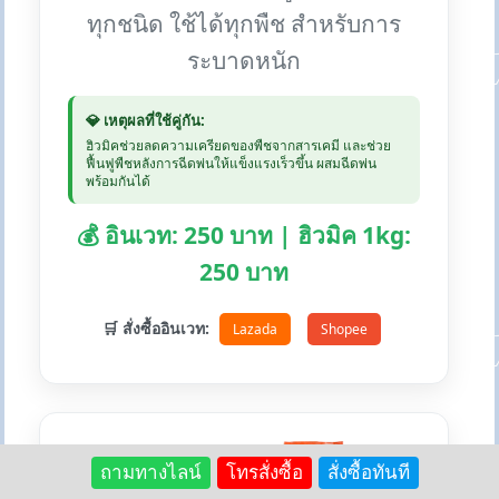
ทุกชนิด ใช้ได้ทุกพืช สำหรับการ
ระบาดหนัก
💎 เหตุผลที่ใช้คู่กัน:
ฮิวมิคช่วยลดความเครียดของพืชจากสารเคมี และช่วย
ฟื้นฟูพืชหลังการฉีดพ่นให้แข็งแรงเร็วขึ้น ผสมฉีดพ่น
พร้อมกันได้
💰 อินเวท: 250 บาท | ฮิวมิค 1kg:
250 บาท
🛒 สั่งซื้ออินเวท:
Lazada
Shopee
ถามทางไลน์
โทรสั่งซื้อ
สั่งซื้อทันที
+