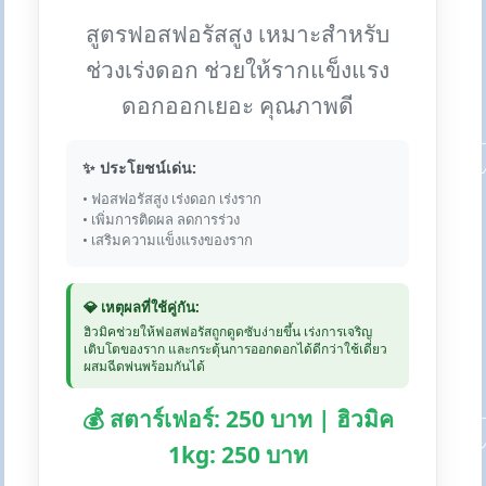
สูตรฟอสฟอรัสสูง เหมาะสำหรับ
ช่วงเร่งดอก ช่วยให้รากแข็งแรง
ดอกออกเยอะ คุณภาพดี
✨ ประโยชน์เด่น:
• ฟอสฟอรัสสูง เร่งดอก เร่งราก
• เพิ่มการติดผล ลดการร่วง
• เสริมความแข็งแรงของราก
💎 เหตุผลที่ใช้คู่กัน:
ฮิวมิคช่วยให้ฟอสฟอรัสถูกดูดซับง่ายขึ้น เร่งการเจริญ
เติบโตของราก และกระตุ้นการออกดอกได้ดีกว่าใช้เดี่ยว
ผสมฉีดพ่นพร้อมกันได้
💰 สตาร์เฟอร์: 250 บาท | ฮิวมิค
1kg: 250 บาท