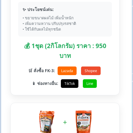
✨ ประโยชน์เด่น:
• ขยายขนาดผลไม้ เพิ่มน้ำหนัก
• เพิ่มความหวาน ปรับปรุงรสชาติ
• ใช้ได้กับผลไม้ทุกชนิด
💰 1ชุด (2กิโลกรัม) ราคา : 950
บาท
🛒 สั่งซื้อ FK-3:
Lazada
Shopee
📱 ช่องทางอื่น:
TikTok
Line
+