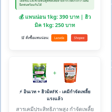
ได้ดีขึ้น และช่วยฟื้นฟูพืชที่เสียหายจากโรคเร็วกว่า ผสม
ฉีดพ่นพร้อมกันได้
💰 แพนน่อน 1kg: 390 บาท | ฮิว
มิค 1kg: 250 บาท
🛒 สั่งซื้อแพนน่อน:
Lazada
Shopee
+
⚡ อินเวท + ฮิวมิคFK - เคมีกำจัดเพลี้ย
แรงแล้ว
สารเคมีประสิทธิภาพสูง กำจัดเพลี้ย