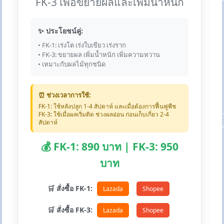
FK-3 เพื่อขยายผลและเพิ่มน้ำหนัก
✨ ประโยชน์คู่:
• FK-1: เร่งโต เร่งใบเขียว เร่งราก
• FK-3: ขยายผล เพิ่มน้ำหนัก เพิ่มความหวาน
• เหมาะกับผลไม้ทุกชนิด
⏰ ช่วงเวลาการใช้:
FK-1: ใช้หลังปลูก 1-4 สัปดาห์ และเมื่อต้องการฟื้นฟูพืช
FK-3: ใช้เมื่อผลเริ่มติด ช่วงผลอ่อน ก่อนเก็บเกี่ยว 2-4
สัปดาห์
💰 FK-1: 890 บาท | FK-3: 950
บาท
🛒 สั่งซื้อ FK-1:
Lazada
Shopee
🛒 สั่งซื้อ FK-3:
Lazada
Shopee