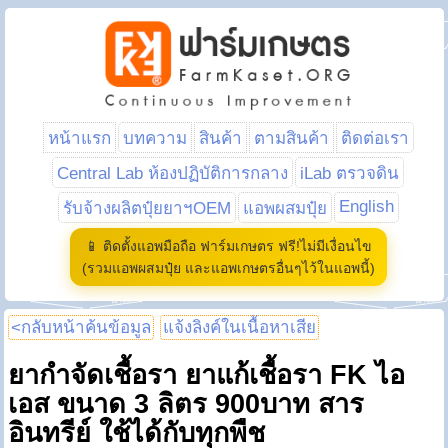
หน้าแรก
บทความ
สินค้า
ตามสินค้า
ติดต่อเรา
Central Lab ห้องปฏิบัติการกลาง
iLab ตรวจดิน
English
รับจ้างผลิตปุ๋ยยาฯOEM
แอพผสมปุ๋ย
📱 ติดตั้งแอพมือถือ ฟาร์มเกษตร ฟรี!ไม่มีเงื่อนไข
(รวมแอพผสมปุ๋ย และแอพเกษตรอื่นๆไว้ในแอพนี้)
<กลับหน้าค้นข้อมูล
แจ้งลิงค์ในเนื้อหาเสีย
ยากำจัดเชื้อรา ยาแก้เชื้อรา FK ไอ
เอส ขนาด 3 ลิตร 900บาท สาร
อินทรีย์ ใช้ได้กับทุกพืช