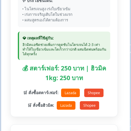
✨ ประโยชน์เด่น:
• ไนโตรเจนสูง เร่งใบเขียวเข้ม
• เร่งการเจริญเติบโตในช่วงแรก
• ผสมสูตรเองได้ตามต้องการ
💎 เหตุผลที่ใช้คู่กัน:
ฮิวมิคแอซิดช่วยเพิ่มการดูดซับไนโตรเจนได้ 2-3 เท่า
ทำให้ใบเขียวเข้มและโตเร็วกว่าปกติ ผสมฉีดพ่นพร้อมกัน
ได้ทุกครั้ง
💰 สตาร์เฟอร์: 250 บาท | ฮิวมิค
1kg: 250 บาท
🛒 สั่งซื้อสตาร์เฟอร์:
Lazada
Shopee
🛒 สั่งซื้อฮิวมิค:
Lazada
Shopee