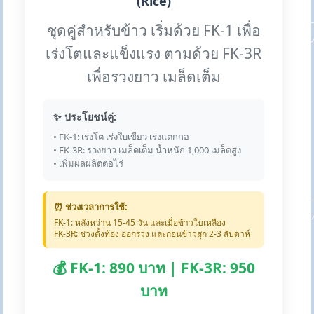
(Rice)
ชุดคู่สำหรับข้าว เริ่มด้วย FK-1 เพื่อ
เร่งโตและแข็งแรง ตามด้วย FK-3R
เพื่อรวงยาว เมล็ดเต็ม
✨ ประโยชน์คู่:
• FK-1: เร่งโต เร่งใบเขียว เร่งแตกกอ
• FK-3R: รวงยาว เมล็ดเต็ม น้ำหนัก 1,000 เมล็ดสูง
• เพิ่มผลผลิตต่อไร่
⏰ ช่วงเวลาการใช้:
FK-1: หลังหว่าน 15-45 วัน และเมื่อข้าวใบเหลือง
FK-3R: ช่วงตั้งท้อง ออกรวง และก่อนข้าวสุก 2-3 สัปดาห์
💰 FK-1: 890 บาท | FK-3R: 950
บาท