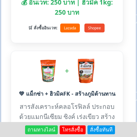
💰 อินเวท: 250 บาท | ฮิวมิค 1kg:
250 บาท
🛒 สั่งซื้ออินเวท:
Lazada
Shopee
+
💚 แม็กซ่า + ฮิวมิคFK - สร้างภูมิต้านทาน
สารสังเคราะห์คลอโรฟิลล์ ประกอบ
ด้วยแมกนีเซียม ซิงค์ เร่งเขียว สร้าง
ภูมิต้านทานโรค
ถามทางไลน์
โทรสั่งซื้อ
สั่งซื้อทันที