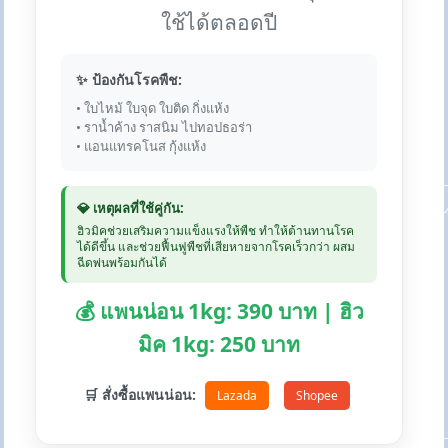
ใช้ได้ตลอดปี
✨ ป้องกันโรคพืช:
• ใบไหม้ ใบจุด ใบติด กิ่งแห้ง
• ราน้ำค้าง ราสนิม ไปทอปธอร่า
• แอนแทรคโนส กุ้งแห้ง
💎 เหตุผลที่ใช้คู่กัน:
ฮิวมิคช่วยเสริมความแข็งแรงให้พืช ทำให้ต้านทานโรค
ได้ดีขึ้น และช่วยฟื้นฟูพืชที่เสียหายจากโรคเร็วกว่า ผสม
ฉีดพ่นพร้อมกันได้
💰 แพนน่อน 1kg: 390 บาท | ฮิว
มิค 1kg: 250 บาท
🛒 สั่งซื้อแพนน่อน:
Lazada
Shopee