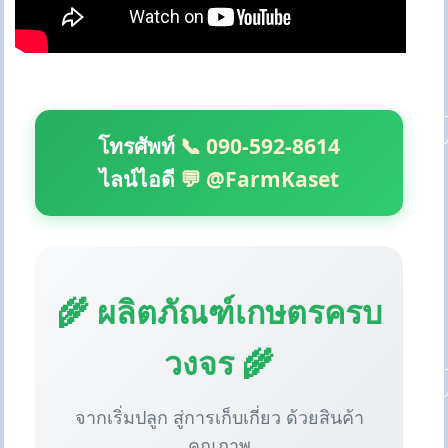
โทรศัพท์
📞 090-592-8614
ไลน์ไอดี
💬 @FarmKaset
🌾 ผลิตภัณฑ์เกษตรครบ
วงจร 🌾
จากเริ่มปลูก สู่การเก็บเกี่ยว ด้วยสินค้า
คุณภาพ