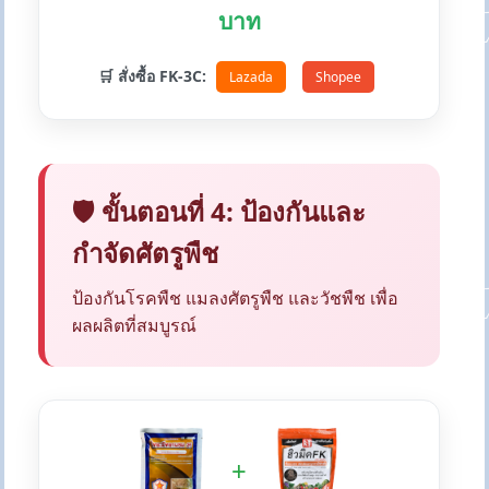
บาท
🛒 สั่งซื้อ FK-3C:
Lazada
Shopee
🛡️ ขั้นตอนที่ 4: ป้องกันและ
กำจัดศัตรูพืช
ป้องกันโรคพืช แมลงศัตรูพืช และวัชพืช เพื่อ
ผลผลิตที่สมบูรณ์
+