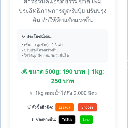
สารฮิวมิคแอซิดธรรมชาติ เพิ่ม
ประสิทธิภาพการดูดซับปุ๋ย ปรับปรุง
ดิน ทำให้พืชแข็งแรงขึ้น
✨ ประโยชน์เด่น:
• เพิ่มการดูดซับปุ๋ย 2-3 เท่า
• ปรับปรุงโครงสร้างดิน
• ใช้ได้ทุกพืช ผสมกับปุ๋ยอื่นได้
💰 ขนาด 500g: 190 บาท | 1kg:
250 บาท
💧 1kg ผสมน้ำได้ถึง 2,000 ลิตร
🛒 สั่งซื้อฮิวมิค:
Lazada
Shopee
📱 ช่องทางอื่น:
TikTok
Line