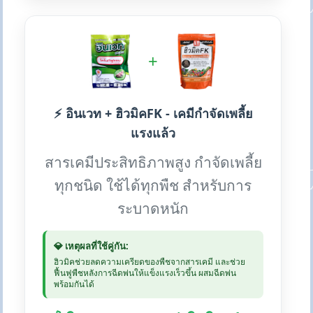
+
⚡ อินเวท + ฮิวมิคFK - เคมีกำจัดเพลี้ย
แรงแล้ว
สารเคมีประสิทธิภาพสูง กำจัดเพลี้ย
ทุกชนิด ใช้ได้ทุกพืช สำหรับการ
ระบาดหนัก
💎 เหตุผลที่ใช้คู่กัน:
ฮิวมิคช่วยลดความเครียดของพืชจากสารเคมี และช่วย
ฟื้นฟูพืชหลังการฉีดพ่นให้แข็งแรงเร็วขึ้น ผสมฉีดพ่น
พร้อมกันได้