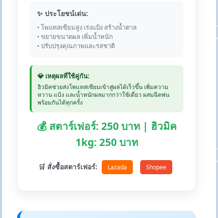
✨ ประโยชน์เด่น:
• โพแทสเซียมสูง เร่งแป้ง สร้างน้ำตาล
• ขยายขนาดผล เพิ่มน้ำหนัก
• ปรับปรุงคุณภาพและรสชาติ
💎 เหตุผลที่ใช้คู่กัน:
ฮิวมิคช่วยส่งโพแทสเซียมเข้าสู่ผลได้เร็วขึ้น เพิ่มความ
หวาน แป้ง และน้ำหนักผลมากกว่าใช้เดี่ยว ผสมฉีดพ่น
พร้อมกันได้ทุกครั้ง
💰 สตาร์เฟอร์: 250 บาท | ฮิวมิค
1kg: 250 บาท
🛒 สั่งซื้อสตาร์เฟอร์:
Lazada
Shopee