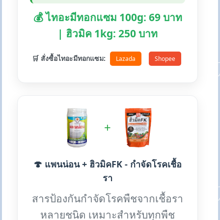
💰 ไทอะมีทอกแซม 100g: 69 บาท
| ฮิวมิค 1kg: 250 บาท
🛒 สั่งซื้อไทอะมีทอกแซม:
Lazada
Shopee
+
🍄 แพนน่อน + ฮิวมิคFK - กำจัดโรคเชื้อ
รา
สารป้องกันกำจัดโรคพืชจากเชื้อรา
หลายชนิด เหมาะสำหรับทุกพืช