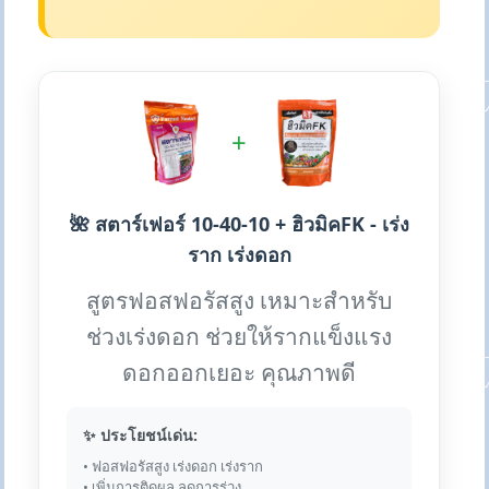
+
🌺 สตาร์เฟอร์ 10-40-10 + ฮิวมิคFK - เร่ง
ราก เร่งดอก
สูตรฟอสฟอรัสสูง เหมาะสำหรับ
ช่วงเร่งดอก ช่วยให้รากแข็งแรง
ดอกออกเยอะ คุณภาพดี
✨ ประโยชน์เด่น:
• ฟอสฟอรัสสูง เร่งดอก เร่งราก
• เพิ่มการติดผล ลดการร่วง