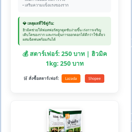
• เสริมความแข็งแรงของราก
💎 เหตุผลที่ใช้คู่กัน:
ฮิวมิคช่วยให้ฟอสฟอรัสถูกดูดซับง่ายขึ้น เร่งการเจริญ
เติบโตของราก และกระตุ้นการออกดอกได้ดีกว่าใช้เดี่ยว
ผสมฉีดพ่นพร้อมกันได้
💰 สตาร์เฟอร์: 250 บาท | ฮิวมิค
1kg: 250 บาท
🛒 สั่งซื้อสตาร์เฟอร์:
Lazada
Shopee