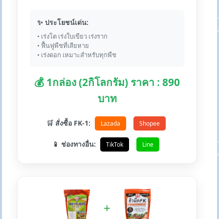
✨ ประโยชน์เด่น:
• เร่งโต เร่งใบเขียว เร่งราก
• ฟื้นฟูพืชที่เสียหาย
• เร่งดอก เหมาะสำหรับทุกพืช
💰 1กล่อง (2กิโลกรัม) ราคา : 890
บาท
🛒 สั่งซื้อ FK-1:
Lazada
Shopee
📱 ช่องทางอื่น:
TikTok
Line
+