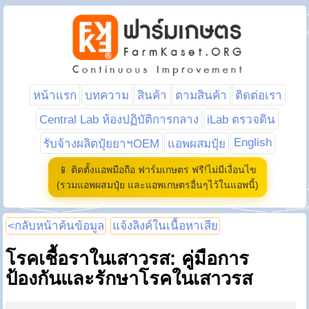
หน้าแรก
บทความ
สินค้า
ตามสินค้า
ติดต่อเรา
Central Lab ห้องปฏิบัติการกลาง
iLab ตรวจดิน
English
รับจ้างผลิตปุ๋ยยาฯOEM
แอพผสมปุ๋ย
📱 ติดตั้งแอพมือถือ ฟาร์มเกษตร ฟรี!ไม่มีเงื่อนไข
(รวมแอพผสมปุ๋ย และแอพเกษตรอื่นๆไว้ในแอพนี้)
<กลับหน้าค้นข้อมูล
แจ้งลิงค์ในเนื้อหาเสีย
โรคเชื้อราในเสาวรส: คู่มือการ
ป้องกันและรักษาโรคในเสาวรส