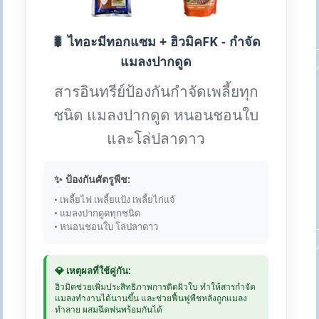
🐛 ไทอะมีทอกแซม + ฮิวมิคFK - กำจัด
แมลงปากดูด
สารอินทรีย์ป้องกันกำจัดเพลี้ยทุก
ชนิด แมลงปากดูด หนอนชอนใบ
และโล่ปลาดาว
✨ ป้องกันศัตรูพืช:
• เพลี้ยไฟ เพลี้ยแป้ง เพลี้ยไก่แจ้
• แมลงปากดูดทุกชนิด
• หนอนชอนใบ โล่ปลาดาว
💎 เหตุผลที่ใช้คู่กัน:
ฮิวมิคช่วยเพิ่มประสิทธิภาพการติดผิวใบ ทำให้สารกำจัด
แมลงทำงานได้นานขึ้น และช่วยฟื้นฟูพืชหลังถูกแมลง
ทำลาย ผสมฉีดพ่นพร้อมกันได้