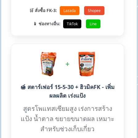
🛒 สั่งซื้อ FK-3:
Lazada
Shopee
📱 ช่องทางอื่น:
TikTok
Line
+
🍯 สตาร์เฟอร์ 15-5-30 + ฮิวมิคFK - เพิ่ม
ผลผลิต เร่งแป้ง
สูตรโพแทสเซียมสูง เร่งการสร้าง
แป้ง น้ำตาล ขยายขนาดผล เหมาะ
สำหรับช่วงเก็บเกี่ยว