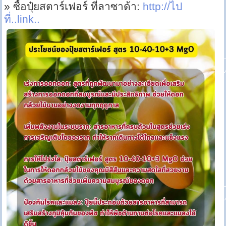
» ซื้อปุ๋ยสตาร์เฟอร์ ที่ลาซาด้า:
http://ไป
ที่..link..