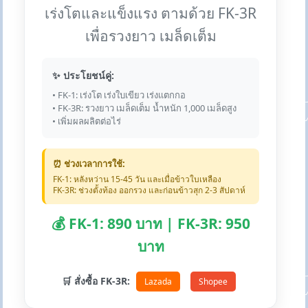
เร่งโตและแข็งแรง ตามด้วย FK-3R
เพื่อรวงยาว เมล็ดเต็ม
✨ ประโยชน์คู่:
• FK-1: เร่งโต เร่งใบเขียว เร่งแตกกอ
• FK-3R: รวงยาว เมล็ดเต็ม น้ำหนัก 1,000 เมล็ดสูง
• เพิ่มผลผลิตต่อไร่
⏰ ช่วงเวลาการใช้:
FK-1: หลังหว่าน 15-45 วัน และเมื่อข้าวใบเหลือง
FK-3R: ช่วงตั้งท้อง ออกรวง และก่อนข้าวสุก 2-3 สัปดาห์
💰 FK-1: 890 บาท | FK-3R: 950
บาท
🛒 สั่งซื้อ FK-3R:
Lazada
Shopee