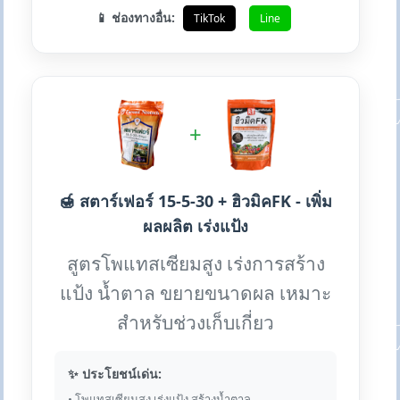
📱 ช่องทางอื่น:
TikTok
Line
+
🍯 สตาร์เฟอร์ 15-5-30 + ฮิวมิคFK - เพิ่ม
ผลผลิต เร่งแป้ง
สูตรโพแทสเซียมสูง เร่งการสร้าง
แป้ง น้ำตาล ขยายขนาดผล เหมาะ
สำหรับช่วงเก็บเกี่ยว
✨ ประโยชน์เด่น:
• โพแทสเซียมสูง เร่งแป้ง สร้างน้ำตาล