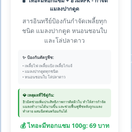
🐛 ไทอะมีทอกแซม + ฮิวมิคFK - กำจัด
แมลงปากดูด
สารอินทรีย์ป้องกันกำจัดเพลี้ยทุก
ชนิด แมลงปากดูด หนอนชอนใบ
และโล่ปลาดาว
✨ ป้องกันศัตรูพืช:
• เพลี้ยไฟ เพลี้ยแป้ง เพลี้ยไก่แจ้
• แมลงปากดูดทุกชนิด
• หนอนชอนใบ โล่ปลาดาว
💎 เหตุผลที่ใช้คู่กัน:
ฮิวมิคช่วยเพิ่มประสิทธิภาพการติดผิวใบ ทำให้สารกำจัด
แมลงทำงานได้นานขึ้น และช่วยฟื้นฟูพืชหลังถูกแมลง
ทำลาย ผสมฉีดพ่นพร้อมกันได้
💰 ไทอะมีทอกแซม 100g: 69 บาท