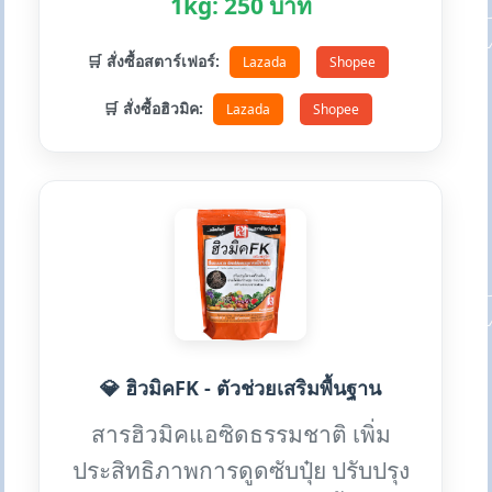
1kg: 250 บาท
🛒 สั่งซื้อสตาร์เฟอร์:
Lazada
Shopee
🛒 สั่งซื้อฮิวมิค:
Lazada
Shopee
💎 ฮิวมิคFK - ตัวช่วยเสริมพื้นฐาน
สารฮิวมิคแอซิดธรรมชาติ เพิ่ม
ประสิทธิภาพการดูดซับปุ๋ย ปรับปรุง