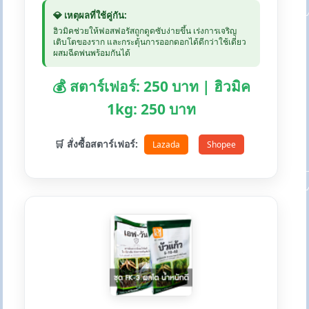
💎 เหตุผลที่ใช้คู่กัน:
ฮิวมิคช่วยให้ฟอสฟอรัสถูกดูดซับง่ายขึ้น เร่งการเจริญ
เติบโตของราก และกระตุ้นการออกดอกได้ดีกว่าใช้เดี่ยว
ผสมฉีดพ่นพร้อมกันได้
💰 สตาร์เฟอร์: 250 บาท | ฮิวมิค
1kg: 250 บาท
🛒 สั่งซื้อสตาร์เฟอร์:
Lazada
Shopee