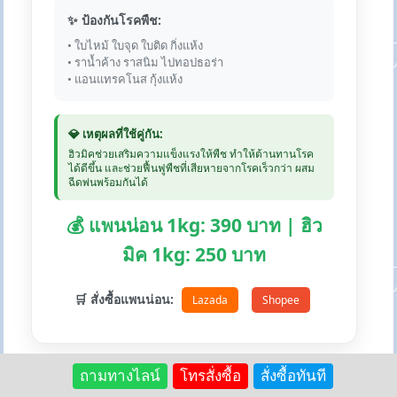
✨ ป้องกันโรคพืช:
• ใบไหม้ ใบจุด ใบติด กิ่งแห้ง
• ราน้ำค้าง ราสนิม ไปทอปธอร่า
• แอนแทรคโนส กุ้งแห้ง
💎 เหตุผลที่ใช้คู่กัน:
ฮิวมิคช่วยเสริมความแข็งแรงให้พืช ทำให้ต้านทานโรค
ได้ดีขึ้น และช่วยฟื้นฟูพืชที่เสียหายจากโรคเร็วกว่า ผสม
ฉีดพ่นพร้อมกันได้
💰 แพนน่อน 1kg: 390 บาท | ฮิว
มิค 1kg: 250 บาท
🛒 สั่งซื้อแพนน่อน:
Lazada
Shopee
ถามทางไลน์
โทรสั่งซื้อ
สั่งซื้อทันที