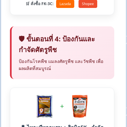
🛒 สั่งซื้อ FK-3C:
Lazada
Shopee
🛡️ ขั้นตอนที่ 4: ป้องกันและ
กำจัดศัตรูพืช
ป้องกันโรคพืช แมลงศัตรูพืช และวัชพืช เพื่อ
ผลผลิตที่สมบูรณ์
+