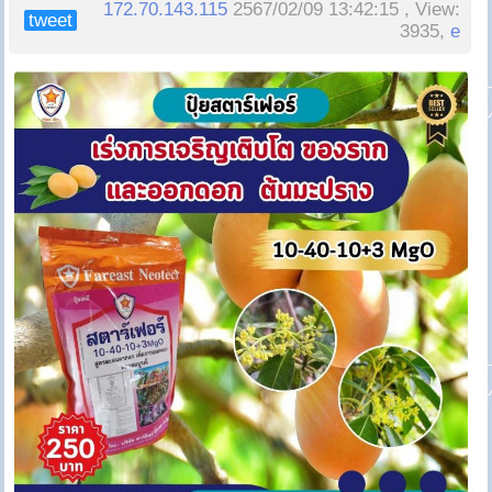
172.70.143.115
2567/02/09 13:42:15 , View:
tweet
3935,
e