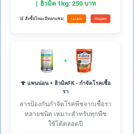
| ฮิวมิค 1kg: 250 บาท
🛒 สั่งซื้อไทอะมีทอกแซม:
Lazada
Shopee
+
🍄 แพนน่อน + ฮิวมิคFK - กำจัดโรคเชื้อ
รา
สารป้องกันกำจัดโรคพืชจากเชื้อรา
หลายชนิด เหมาะสำหรับทุกพืช
ใช้ได้ตลอดปี