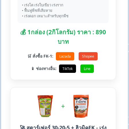
• เร่งโต เร่งใบเขียว เร่งราก
• ฟื้นฟูพืชที่เสียหาย
• เร่งดอก เหมาะสำหรับทุกพืช
💰 1กล่อง (2กิโลกรัม) ราคา : 890
บาท
🛒 สั่งซื้อ FK-1:
Lazada
Shopee
📱 ช่องทางอื่น:
TikTok
Line
+
🚀 สตาร์เฟอร์ 30-20-5 + ฮิวมิคFK - เร่ง