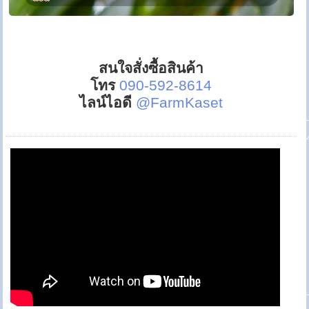
สนใจสั่งซื้อสินค้า
โทร
090-592-8614
ไลน์ไอดี
@FarmKaset