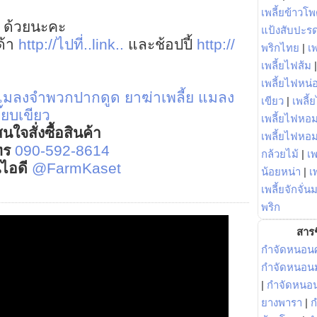
เพลี้ยข้าวโ
 ด้วยนะคะ
แป้งสับปะร
ด้า
http://ไปที่..link..
และช้อปปี้
http://
พริกไทย
|
เ
เพลี้ยไฟส้ม
เพลี้ยไฟหน่อ
ย แมลงจำพวกปากดูด
ยาฆ่าเพลี้ย แมลง
เขียว
|
เพลี้
๊ยบเขียว
เพลี้ยไฟหอม
นใจสั่งซื้อสินค้า
เพลี้ยไฟหอ
ทร
090-592-8614
กล้วยไม้
|
เพ
์ไอดี
@FarmKaset
น้อยหน่า
|
เ
เพลี้ยจักจั่น
พริก
สารช
กำจัดหนอนศ
กำจัดหนอนม
|
กำจัดหนอ
ยางพารา
|
ก