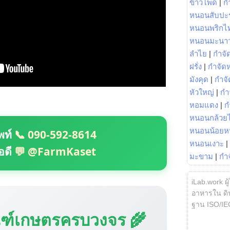
ข้าวโพด
|
ก
หนอนสับปะ
หนอนพริกไ
หนอนมะนา
ลำไย
|
กำจัด
ฝรั่ง
|
กำจัด
มังคุด
|
กำจั
หัวใหญ่
|
กำ
หอมแดง
|
ก
หนอนกล้วยไ
หนอนน้อยห
พท์
📞 090-592-8614
หนอนเงาะ
|
อดี
💬 @FarmKaset
มะขาม
|
กำ
iLab.work ผู
อาหารใน ดิน
ฐาน ISO/IE
ณฑ์เกษตรครบวงจร 🌾