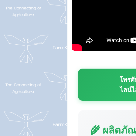
โทรศั
ไลน์ไ
🌾 ผลิตภั