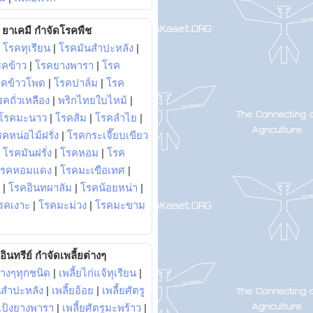
ยาเคมี กำจัดโรคพืช
|
โรคทุเรียน
|
โรคมันสำปะหลัง
|
รคข้าว
|
โรคยางพารา
|
โรค
รคข้าวโพด
|
โรคปาล์ม
|
โรค
รคถั่วเหลือง
|
พริกไทยใบไหม้
|
โรคมะนาว
|
โรคส้ม
|
โรคลำไย
|
คหน่อไม้ฝรั่ง
|
โรคกระเจี๊ยบเขียว
|
โรคมันฝรั่ง
|
โรคหอม
|
โรค
โรคหอมแดง
|
โรคมะเขือเทศ
|
|
โรคอินทผาลัม
|
โรคน้อยหน่า
|
รคเงาะ
|
โรคมะม่วง
|
โรคมะขาม
อินทรีย์ กำจัดเพลี้ยต่างๆ
่างๆทุกชนิด
|
เพลี้ยไก่แจ้ทุเรียน
|
ันสำปะหลัง
|
เพลี้ยอ้อย
|
เพลี้ยศัตรู
ยแป้งยางพารา
|
เพลี้ยศัตรูมะพร้าว
|