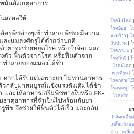
ง หมั่นสังเกตุอาการ
นส่งผลให้..
โรคใบไหม้
โรคอ้อย
|
โ
งศัตรูพืชต่างๆเข้าทำลาย พืชจะมีความ
มะพร้าว
|
โ
ละแมลงศัตรูได้ต่ำกว่าปกติ
สับปะรด
|
โ
า ตัวยาจะช่วยหยุดโรค หรือกำจัดแมลง
โรคกาแฟ
|
งตัว ฟื้นตัวจากโรค หรือฟื้นตัวจาก
โรคลิ้นจี่
|
โร
้าทำลายของแมลงได้ช้า
|
โรคมังคุด
กระเทียม
|
วย หากได้รับแต่เฉพาะยา ไม่ทานอาหาร
โรคกล้วยไม้
นตัวกลับมาสมบูรณ์แข็งแรงดังเดิมได้ช้า
โรคชมพู่
|
โ
้ยา และให้อาหารเสริมพืชทางใบหรือ FK-
|
โรคพริก
ับธาตุอาหารที่จำเป็นไปพร้อมกับยา
พืช จึงช่วยให้ฟื้นตัวได้เร็ว และกลับ
ยา
กำจัดเพลี้ยต
เพลี้ยแป้งม
ข้าว
|
เพลี้