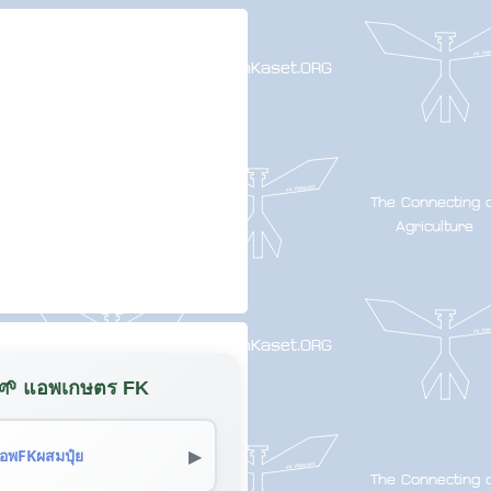
🌱 แอพเกษตร FK
▶
อพFKผสมปุ๋ย