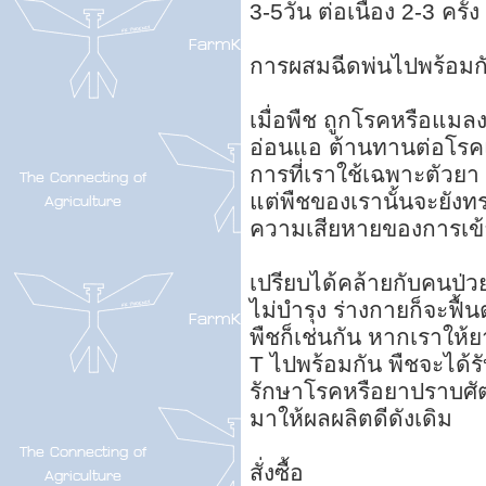
3-5วัน ต่อเนื่อง 2-3 ครั้
การผสมฉีดพ่นไปพร้อมกั
เมื่อพืช ถูกโรคหรือแมล
อ่อนแอ ต้านทานต่อโรคแ
การที่เราใช้เฉพาะตัวย
แต่พืชของเรานั้นจะยังทร
ความเสียหายของการเข
เปรียบได้คล้ายกับคนป่
ไม่บำรุง ร่างกายก็จะฟื้
พืชก็เช่นกัน หากเราให
T ไปพร้อมกัน พืชจะได้ร
รักษาโรคหรือยาปราบศัตรู
มาให้ผลผลิตดีดังเดิม
สั่งซื้อ