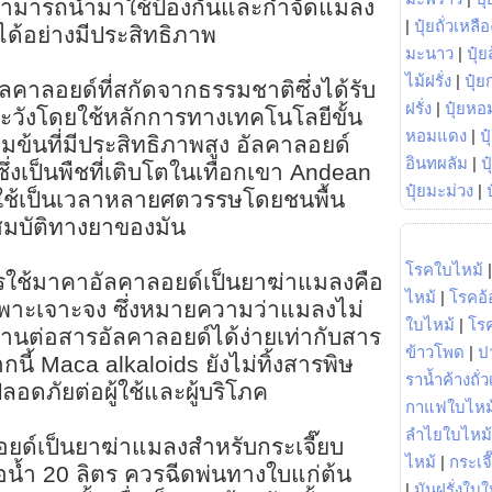
ี่สามารถนำมาใช้ป้องกันและกำจัดแมลง
|
ปุ๋ยถั่วเหลือ
วได้อย่างมีประสิทธิภาพ
มะนาว
|
ปุ๋ย
ไม้ฝรั่ง
|
ปุ๋ย
ลคาลอยด์ที่สกัดจากธรรมชาติซึ่งได้รับ
ฝรั่ง
|
ปุ๋ยหอ
ระวังโดยใช้หลักการทางเทคโนโลยีขั้น
หอมแดง
|
ป
้มข้นที่มีประสิทธิภาพสูง อัลคาลอยด์
อินทผลัม
|
ป
ึ่งเป็นพืชที่เติบโตในเทือกเขา Andean
ปุ๋ยมะม่วง
|
ใช้เป็นเวลาหลายศตวรรษโดยชนพื้น
สมบัติทางยาของมัน
โรคใบไหม้
รใช้มาคาอัลคาลอยด์เป็นยาฆ่าแมลงคือ
ไหม้
|
โรคอ้
่เฉพาะเจาะจง ซึ่งหมายความว่าแมลงไม่
ใบไหม้
|
โร
นต่อสารอัลคาลอยด์ได้ง่ายเท่ากับสาร
ข้าวโพด
|
ป
กนี้ Maca alkaloids ยังไม่ทิ้งสารพิษ
ราน้ำค้างถั่
ลอดภัยต่อผู้ใช้และผู้บริโภค
กาแฟใบไหม
ลำไยใบไหม้
ยด์เป็นยาฆ่าแมลงสำหรับกระเจี๊ยบ
ไหม้
|
กระเจ
อน้ำ 20 ลิตร ควรฉีดพ่นทางใบแก่ต้น
|
มันฝรั่งใบใ