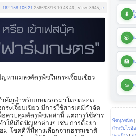
162.158.106.21
2566/03/16 10:48:46 , View: 3945,
e
แ
🐛
ไ
🍃
แ
🏦
แ
้ปัญหาแมลงศัตรูพืชในกระเจี๊ยบเขียว
⚖️
แ
หาสำคัญสำหรับเกษตรกรมาโดยตลอด
กระเจี๊ยบเขียว มีการใช้สารเคมีกำจัด
ื่อควบคุมศัตรูพืชเหล่านี้ แต่การใช้สาร
พืชทุกชนิด
ทำให้เกิดปัญหาต่างๆ เช่น การดื้อยา
สำหรับไร่อ้
อม โชคดีที่มีทางเลือกจากธรรมชาติ
มะพร้าว
|
ปุ