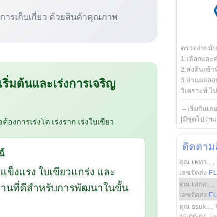
ู่การเก็บเกี่ยว ด้วยสินค้าคุณภาพ
ตรวจง่ายนั
1.เลือกและ
2.ส่งดินเข้า
 เริ่มต้นและเร่งการเจริญ
3.อ่านผลออน
วิเคราะห์ ไปต
→เริ่มกันเล
[มีชุดโปรฯแ
ือต้องการเร่งโต เร่งราก เร่งใบเขียว
ติดตามสิ
ี้
คุณ เพทา...
,
กแข็งแรง ใบเขียวแกร่ง และ
เลขจัดส่ง
F
คุณ เสกศ...
,
นฐานที่ดีสำหรับการพัฒนาในขั้น
เลขจัดส่ง
F
คุณ ssuk...
,
15:00:04
, เ