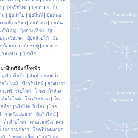
ง
|
ปุ๋ยพริกไทย
|
ปุ๋ยกาแฟ
|
ปุ๋ย
ส้ม
|
ปุ๋ยลำไย
|
ปุ๋ยลิ้นจี่
|
ปุ๋ยหน่อ
กระเจี๊ยบเขียว
|
ปุ๋ยมังคุด
|
ปุ๋ยมัน
มหัวใหญ่
|
ปุ๋ยกระเทียม
|
ปุ๋ย
ุ๋ยมะเขือเทศ
|
ปุ๋ยกล้วยไม้
|
ปุ๋ย
ุ๋ยน้อยหน่า
|
ปุ๋ยชมพู่
|
ปุ๋ยเงาะ
|
ปุ๋ยมะขาม
|
ปุ๋ยพริก
ยาอินทรีย์แก้โรคพืช
|
ทุเรียนใบติด
|
มันสำปะหลังใบ
อยใบไหม้
|
ข้าวใบไหม้
|
ยางพารา
คมะพร้าวใบไหม้
|
โรคราน้ำค้าง
าล์มใบไหม้
|
โรคสับปะรด
|
โรค
วเหลือง
|
พริกไทยใบไหม้
|
โรค
้
|
ราสนิมมะนาว
|
ส้มใบไหม้
|
|
ลิ้นจี่ใบไหม้
|
หน่อไม้ฝรั่งลำต้น
ี๊ยบเขียวฝักลาย
|
โรคใบจุดมังคุด
หม้
|
โรคหอมเลื้อย
|
โรคใบจุด