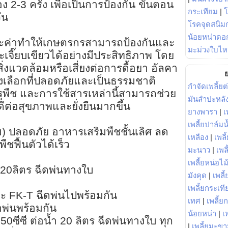
่อง 2-3 ครั้ง เพื่อเป็นการป้องกัน ขั้นตอน
กระเทียม
|
ัน
โรคจุดสนิมก
น้อยหน่าดอก
ะค่าทำให้เกษตรกรสามารถป้องกันและ
มะม่วงใบไห
เจี๊ยบเขียวได้อย่างมีประสิทธิภาพ โดย
สิ่งแวดล้อมหรือเสี่ยงต่อการดื้อยา อัลคา
ย
เลือกที่ปลอดภัยและเป็นธรรมชาติ
กำจัดเพลี้ยต
ูพืช และการใช้สารเหล่านี้สามารถช่วย
มันสำปะหลั
ดีต่อสุขภาพและยั่งยืนมากขึ้น
ยางพารา
|
เ
เพลี้ยปาล์มน
) ปลอดภัย อาหารเสริมพืชชั้นเลิศ ลด
เหลือง
|
เพลี
พืชฟื้นตัวได้เร็ว
มะนาว
|
เพล
เพลี้ยหน่อไม้
ำ 20ลิตร ฉีดพ่นทางใบ
มังคุด
|
เพลี้
เพลี้ยกระเที
 FK-T ฉีดพ่นไปพร้อมกัน
เทศ
|
เพลี้ย
พ่นพร้อมกัน
น้อยหน่า
|
เ
0ซีซี ต่อน้ำ 20 ลิตร ฉีดพ่นทางใบ ทุก
|
เพลี้ยมะข