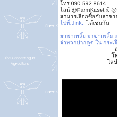
โทร 090-592-8614
ไลน์ @FarmKaset มี @
สามารเลือกซื้อกับลาซา
ไปที่..link..
ได้เช่นกัน
ยาฆ่าเพลี้ย
ยาฆ่าเพลี้
จำพวกปากดูด ใน กระเจี
ส
โ
ไลน