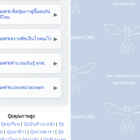
อพFKเช็คปุ๋ยยาฯคู่นี้ผสมกัน
▶
ด้ไหม
▶
อพFKตรวจพืชเป็นโรคอะไร
▶
อพFKคำนวณเงินกู้ ธกส.
▶
อพFKแปลงหน่วยเกษตร
ปุ๋ยคุณภาพสูง
|
ปุ๋ยทุเรียน
|
ปุ๋ยมันสำปะหลัง
|
ปุ๋ย
อย
|
ปุ๋ยนาข้าว
|
ปุ๋ยยางพารา
|
ปุ๋ย
๋ยข้าวโพด
|
ปุ๋ยปาล์ม
|
ปุ๋ยสับปะรด