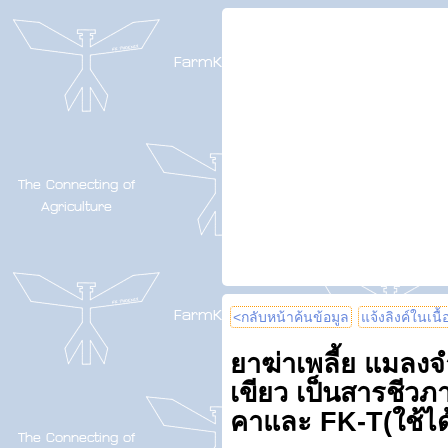
<กลับหน้าค้นข้อมูล
แจ้งลิงค์ในเนื
ยาฆ่าเพลี้ย แมลง
เขียว เป็นสารชีว
คาและ FK-T(ใช้ได