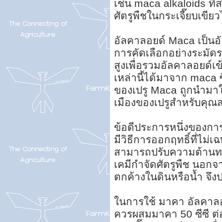
เช่น maca alkaloids ท
ศัตรูพืชในกระเจี๊ยบเขีย
อัลคาลอยด์ Maca เป็นอั
การคัดเลือกอย่างระมัด
สูงเพื่อรวมอัลคาลอยด์เข
เหล่านี้ได้มาจาก maca ซ
ของเปรู Maca ถูกนำมา
เมืองของเปรูสำหรับคุณ
ข้อดีประการหนึ่งของกา
มีวิธีการออกฤทธิ์ที่ไม
สามารถปรับความต้านทา
เคมีกำจัดศัตรูพืช นอกจา
ตกค้างในดินหรือน้ำ จึงป
ในการใช้ มาคา อัลคาลอ
ควรผสมมาคา 50 ซีซี ต่