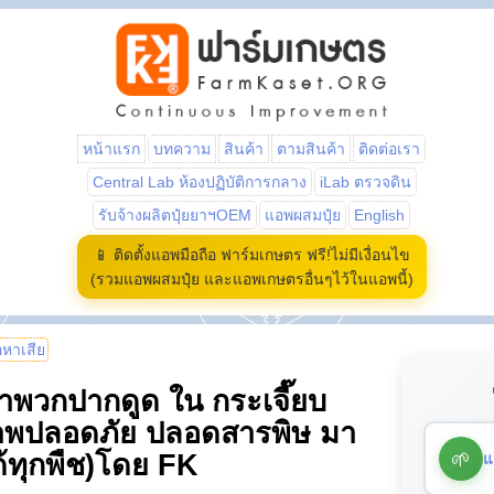
หน้าแรก
บทความ
สินค้า
ตามสินค้า
ติดต่อเรา
Central Lab ห้องปฏิบัติการกลาง
iLab ตรวจดิน
รับจ้างผลิตปุ๋ยยาฯOEM
แอพผสมปุ๋ย
English
📱 ติดตั้งแอพมือถือ ฟาร์มเกษตร ฟรี!ไม่มีเงื่อนไข
(รวมแอพผสมปุ๋ย และแอพเกษตรอื่นๆไว้ในแอพนี้)
้อหาเสีย
จำพวกปากดูด ใน กระเจี๊ยบ
ภาพปลอดภัย ปลอดสารพิษ มา
🌱
แ
้ทุกพืช)โดย FK