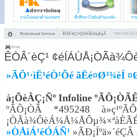
งานโฆษณาด้านเกษตร
ที่ปรึกษาไร่มันสำปะหลัง
รว
Professional Services
ÊÒÂ´èÇ¹¤ÇÒÁÃÙéà¡ÉµÃ
*495248 ÊÒÂ
ÊÒÂ´èÇ¹ ¢éÍÁÙÅ¡ÒÃà¾Ô
»ÃÔ¹·ìË¹éÒ¹Õé ãËé¤Ø³¾èÍ ¤
à¡ÕèÂÇ¡Ñº Infoline ºÃÔ
ºÃÔ¡ÒÃ *495248 à»ç¹ºÃÔ¡
¡ÒÃà¾ÔèÁ¼Å¼ÅÔµ¾×ªàÈÃÉ°
»ÒÅìÁ¹éÓÁÑ¹
»ÃÐ¡Íºä»´éÇÂ