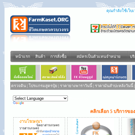
คุณกำลังใช้เว็บเว
หน้าแรก
สินค้า
การสั่งซื้อ
สมัครเป็นตัวแทนจำหน่าย
บร
ตรวจดิน
|
โปรแกรมสูตรปุ๋ย
|
ราคายางพาราวันนี้
|
ราคามันสำปะหลังวันนี้
Powered by
Translate
คลิกเลือก 5 บริการของ