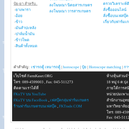
ปุ๋ย-ยา สำหรับ..
ตรวจวิเคราะห์ด
ลงโฆษณา นิตยสารเกษตร
-
ยางพารา
สั่งซื้อออนไลน์
ลงโฆษณา วารสารเกษตร
-
อ้อย
สั่งซื้อบนเฟสบุ๊ค
-
ข้าว
เกี่ยวกับฟาร์มเ
-
มันสำปะหลัง
-
ปาล์มน้ำมัน
-
ข้าวโพด
-
สินค้าทั้งหมด
คำสำคัญ :
เช่ารถตู้
เหมารถตู้
|
horoscope
|
ปุ๋ย
|
Horoscope matching
|
กา
เว็บไซต์ FarmKaset.ORG
ห้างหุ้นส่วน
โทร: 089-4599003 , Fax: 045-511273
18 หมู่ 6 ต.บ
ติดตามเราได้ที่
ภายใต้การสน
FKxTV บน YouTube
หน่วยบ่มเพาะ
FKxTV บน FaceBook
,
เฟสบุ๊คกลุ่มฟาร์มเกษตร
สำนักงานอุท
ร้านฟาร์มเกษตรบนเฟสบุ๊ค
,
FKTrade.COM
มหาวิทยาลัยอ
โทร: 089-459
Fax: 045-511