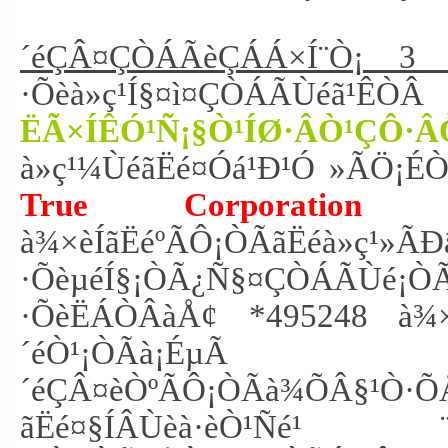
´éÇÂ¤ÇÒÁÃèÇÁÁ×Í¨Ò¡ 3 Í
·Õèà»ç¹Í§¤ì¤ÇÒÁÃÙ
ËÃ×ÍÊÓ¹Ñ¡§Ò¹ÍØ·ÂÒ¹ÇÔ·
à»ç¹¼ÙéãËé¤Óá¹Ð¹Ó »ÃÖ¡ÉÒ
True Corporation
à»ç¹
à¾×èÍãËéºÃÔ¡ÒÃãËéà»ç¹»ÃÐâ
·ÕèµéÍ§¡ÒÃ¿Ñ§¤ÇÒÁÃÙé¡Ò
·ÕèËÁÒÂàÅ¢ *495248 à¾×è
´éÒ¹¡ÒÃà¡ÉµÃ ·Õèà»
´éÇÂ¤èÒºÃÔ¡ÒÃà¾ÕÂ§¹Ò·
ãËé¤§ÍÂÙèà·èÒ¹Ñé¹ ¨Ö