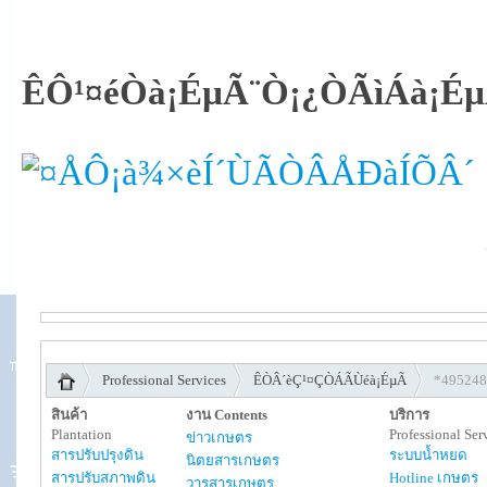
ÊÔ¹¤éÒà¡ÉµÃ¨Ò¡¿ÒÃìÁà¡É
Professional Services
ÊÒÂ´èÇ¹¤ÇÒÁÃÙéà¡ÉµÃ
*495248
สินค้า
งาน Contents
บริการ
Plantation
Professional Ser
ข่าวเกษตร
สารปรับปรุงดิน
ระบบน้ำหยด
นิตยสารเกษตร
สารปรับสภาพดิน
Hotline เกษตร
วารสารเกษตร