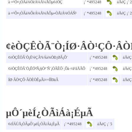
à·¤¹Ô¤¡ÒÃà¾ÔèÁ¼Å¼ÅÔµ¢éÒÇ
¡´ *495248
áÅéÇ ¡´ 2
à·¤¹Ô¤¡ÒÃà¾ÔèÁ¼Å¼ÅÔµ»ÒÅìÁ¹éÓÁÑ¹
¡´ *495248
áÅéÇ ¡´ 2
¢èÒÇÊÒÃ¨Ò¡ÍØ·ÂÒ¹ÇÔ·ÂÒ
¢èÒÇÊÒÃ¨Ò¡Ë¹èÇÂºèÁà¾ÒÐ¸ØÃ¡Ô¨
¡´ *495248
áÅéÇ 
¢èÒÇÊÒÃ¨Ò¡ÊÓ¹Ñ¡§Ò¹¨Ñ´¡ÒÃÊÔ·¸Ôà·¤â¹âÅÂÕ
¡´ *495248
áÅéÇ 
ÍØ·ÂÒ¹ÇÔ·ÂÒÈÒÊµÃì¤×ÍÍÐäÃ
¡´ *495248
áÅéÇ 
µÔ´µèÍ¿ÒÃìÁà¡ÉµÃ
¢éÍÁÙÅ¡ÒÃµÔ´µèÍ¿ÒÃìÁà¡ÉµÃ
¡´ *495248
áÅéÇ ¡´ 5