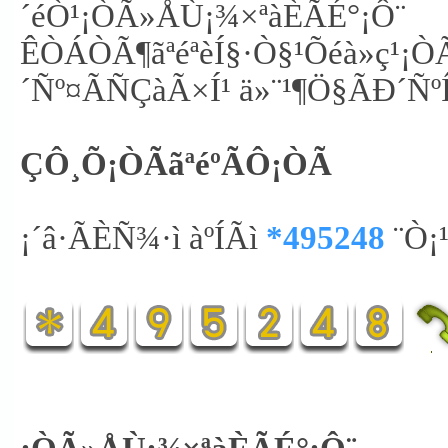
´éÒ¹¡ÒÃ»ÅÙ¡¾×ªàÈÃÉ°¡Ô¨
ÊÒÁÒÃ¶ãªéªèÍ§·Ò§¹Õéà»ç
´Ñº¤ÃÑÇàÃ×Í¹ ä»¨¹¶Ö§ÃÐ´ÑºÍ
ÇÔ¸Õ¡ÒÃãªéºÃÔ¡ÒÃ
¡´â·ÃÈÑ¾·ì àºÍÃì
*495248
¨Ò¡