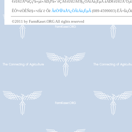
¢éÍÁÙÅº¹àÇçºä«µì»ÃÐ¡Íºä»´éÇÂ¢éÍÁÙÅ¢Í§¿ÒÃìÁà¡ÉµÃ áÅÐ¢éÍÁÙÅ¨Ò¡
ÊÔ¹¤éÒÊÑè§«×éÍä´é·Õè
ÃéÒ¹ÍÍ¹äÅ¹ì¿ÒÃìÁà¡ÉµÃ
(089-4599003) ËÃ×Íà¡
©2011 by FarmKaset.ORG All rights reserved