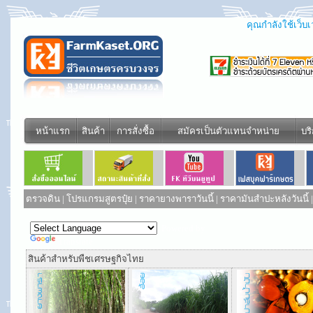
คุณกำลังใช้เว็บเว
หน้าแรก
สินค้า
การสั่งซื้อ
สมัครเป็นตัวแทนจำหน่าย
บร
ตรวจดิน
|
โปรแกรมสูตรปุ๋ย
|
ราคายางพาราวันนี้
|
ราคามันสำปะหลังวันนี้
Powered by
Translate
สินค้าสำหรับพืชเศรษฐกิจไทย