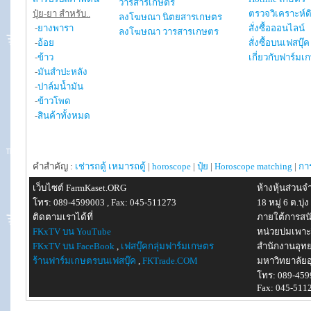
วารสารเกษตร
ปุ๋ย-ยา สำหรับ..
ตรวจวิเคราะห์ด
ลงโฆษณา นิตยสารเกษตร
-
ยางพารา
สั่งซื้อออนไลน์
ลงโฆษณา วารสารเกษตร
-
อ้อย
สั่งซื้อบนเฟสบุ๊ค
-
ข้าว
เกี่ยวกับฟาร์มเ
-
มันสำปะหลัง
-
ปาล์มน้ำมัน
-
ข้าวโพด
-
สินค้าทั้งหมด
คำสำคัญ :
เช่ารถตู้
เหมารถตู้
|
horoscope
|
ปุ๋ย
|
Horoscope matching
|
กา
เว็บไซต์ FarmKaset.ORG
ห้างหุ้นส่วน
โทร: 089-4599003 , Fax: 045-511273
18 หมู่ 6 ต.บ
ติดตามเราได้ที่
ภายใต้การสน
FKxTV บน YouTube
หน่วยบ่มเพาะ
FKxTV บน FaceBook
,
เฟสบุ๊คกลุ่มฟาร์มเกษตร
สำนักงานอุท
ร้านฟาร์มเกษตรบนเฟสบุ๊ค
,
FKTrade.COM
มหาวิทยาลัยอ
โทร: 089-459
Fax: 045-511