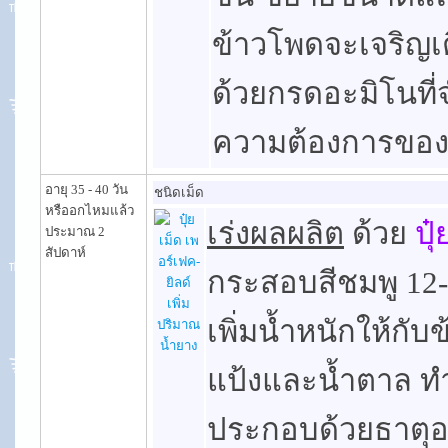
ข้าวโพดจะเจริญเ
ด้วยกรดอะมิโนที่จ
ความต้องการของ
อายุ 35 - 40 วัน
ชนิดเม็ด
หรืออกไหมแล้ว
เร่งผลผลิต
ด้วย
ปุ
ประมาณ 2
สัปดาห์
กระสอบสีชมพู 12-3
เพิ่มน้ำหนักให้กั
แป้งและน้ำตาล ทำใ
ประกอบด้วยธาตุอ