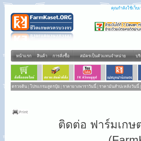
คุณกำลังใช้เว็บเว
หน้าแรก
สินค้า
การสั่งซื้อ
สมัครเป็นตัวแทนจำหน่าย
บร
ตรวจดิน
|
โปรแกรมสูตรปุ๋ย
|
ราคายางพาราวันนี้
|
ราคามันสำปะหลังวันนี้
ติดต่อ ฟาร์มเกษ
(Farm