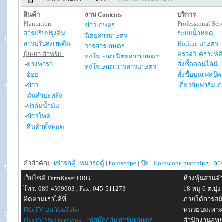
สินค้า
งาน Contents
บริการ
Plantation
Professional Ser
ข่าวเกษตร
สารปรับปรุงดิน
ระบบน้ำหยด
นิตยสารเกษตร
สารปรับสภาพดิน
Hotline เกษตร
วารสารเกษตร
ปุ๋ย-ยา สำหรับ..
ตรวจวิเคราะห์ด
ลงโฆษณา นิตยสารเกษตร
-
ยางพารา
สั่งซื้อออนไลน์
ลงโฆษณา วารสารเกษตร
-
อ้อย
สั่งซื้อบนเฟสบุ๊ค
-
ข้าว
เกี่ยวกับฟาร์มเ
-
มันสำปะหลัง
-
ปาล์มน้ำมัน
-
ข้าวโพด
-
สินค้าทั้งหมด
คำสำคัญ :
เช่ารถตู้
เหมารถตู้
|
horoscope
|
ปุ๋ย
|
Horoscope matching
|
กา
เว็บไซต์ FarmKaset.ORG
ห้างหุ้นส่วน
โทร: 089-4599003 , Fax: 045-511273
18 หมู่ 6 ต.บ
ติดตามเราได้ที่
ภายใต้การสน
FKxTV บน YouTube
หน่วยบ่มเพาะ
FKxTV บน FaceBook
,
เฟสบุ๊คกลุ่มฟาร์มเกษตร
สำนักงานอุท