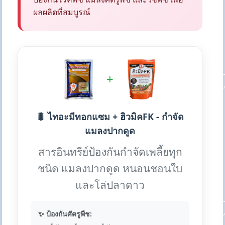
ผลผลิตที่สมบูรณ์
+
🐛 ไทอะมีทอกแซม + ฮิวมิคFK - กำจัด
แมลงปากดูด
สารอินทรีย์ป้องกันกำจัดเพลี้ยทุก
ชนิด แมลงปากดูด หนอนชอนใบ
และโล่ปลาดาว
✨ ป้องกันศัตรูพืช: