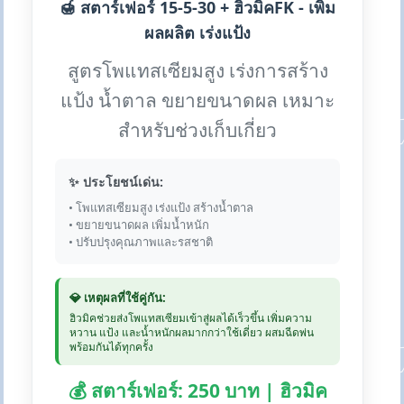
🍯 สตาร์เฟอร์ 15-5-30 + ฮิวมิคFK - เพิ่ม
ผลผลิต เร่งแป้ง
สูตรโพแทสเซียมสูง เร่งการสร้าง
แป้ง น้ำตาล ขยายขนาดผล เหมาะ
สำหรับช่วงเก็บเกี่ยว
✨ ประโยชน์เด่น:
• โพแทสเซียมสูง เร่งแป้ง สร้างน้ำตาล
• ขยายขนาดผล เพิ่มน้ำหนัก
• ปรับปรุงคุณภาพและรสชาติ
💎 เหตุผลที่ใช้คู่กัน:
ฮิวมิคช่วยส่งโพแทสเซียมเข้าสู่ผลได้เร็วขึ้น เพิ่มความ
หวาน แป้ง และน้ำหนักผลมากกว่าใช้เดี่ยว ผสมฉีดพ่น
พร้อมกันได้ทุกครั้ง
💰 สตาร์เฟอร์: 250 บาท | ฮิวมิค