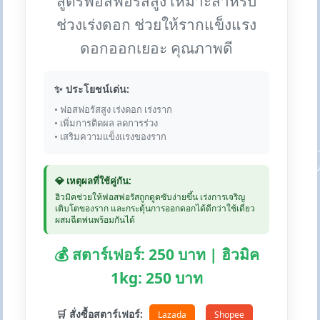
สูตรฟอสฟอรัสสูง เหมาะสำหรับ
ช่วงเร่งดอก ช่วยให้รากแข็งแรง
ดอกออกเยอะ คุณภาพดี
✨ ประโยชน์เด่น:
• ฟอสฟอรัสสูง เร่งดอก เร่งราก
• เพิ่มการติดผล ลดการร่วง
• เสริมความแข็งแรงของราก
💎 เหตุผลที่ใช้คู่กัน:
ฮิวมิคช่วยให้ฟอสฟอรัสถูกดูดซับง่ายขึ้น เร่งการเจริญ
เติบโตของราก และกระตุ้นการออกดอกได้ดีกว่าใช้เดี่ยว
ผสมฉีดพ่นพร้อมกันได้
💰 สตาร์เฟอร์: 250 บาท | ฮิวมิค
1kg: 250 บาท
🛒 สั่งซื้อสตาร์เฟอร์:
Lazada
Shopee