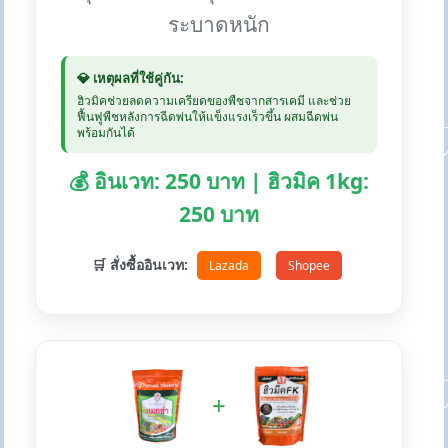
ระบาดหนัก
💎 เหตุผลที่ใช้คู่กัน:
ฮิวมิคช่วยลดความเครียดของพืชจากสารเคมี และช่วย
ฟื้นฟูพืชหลังการฉีดพ่นให้แข็งแรงเร็วขึ้น ผสมฉีดพ่น
พร้อมกันได้
💰 อินเวท: 250 บาท | ฮิวมิค 1kg:
250 บาท
🛒 สั่งซื้ออินเวท:
Lazada
Shopee
+