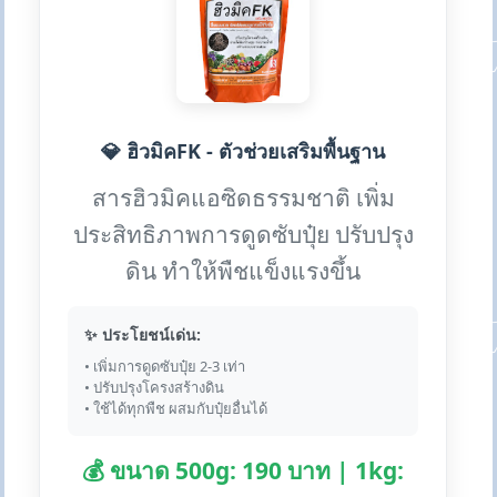
💎 ฮิวมิคFK - ตัวช่วยเสริมพื้นฐาน
สารฮิวมิคแอซิดธรรมชาติ เพิ่ม
ประสิทธิภาพการดูดซับปุ๋ย ปรับปรุง
ดิน ทำให้พืชแข็งแรงขึ้น
✨ ประโยชน์เด่น:
• เพิ่มการดูดซับปุ๋ย 2-3 เท่า
• ปรับปรุงโครงสร้างดิน
• ใช้ได้ทุกพืช ผสมกับปุ๋ยอื่นได้
💰 ขนาด 500g: 190 บาท | 1kg: