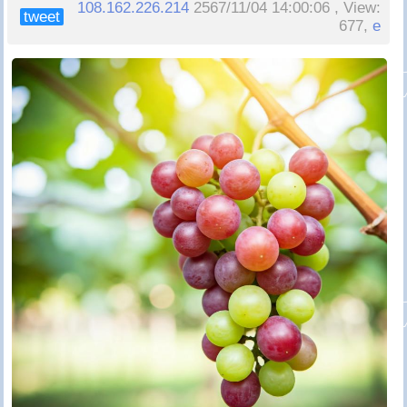
108.162.226.214
2567/11/04 14:00:06 , View:
tweet
677,
e