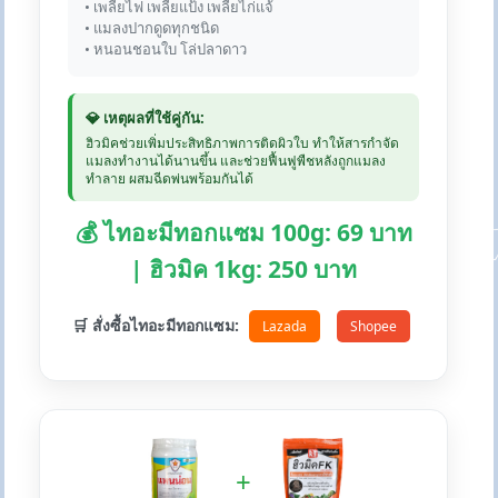
• เพลี้ยไฟ เพลี้ยแป้ง เพลี้ยไก่แจ้
• แมลงปากดูดทุกชนิด
• หนอนชอนใบ โล่ปลาดาว
💎 เหตุผลที่ใช้คู่กัน:
ฮิวมิคช่วยเพิ่มประสิทธิภาพการติดผิวใบ ทำให้สารกำจัด
แมลงทำงานได้นานขึ้น และช่วยฟื้นฟูพืชหลังถูกแมลง
ทำลาย ผสมฉีดพ่นพร้อมกันได้
💰 ไทอะมีทอกแซม 100g: 69 บาท
| ฮิวมิค 1kg: 250 บาท
🛒 สั่งซื้อไทอะมีทอกแซม:
Lazada
Shopee
+