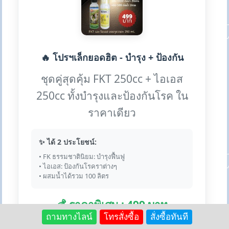
🔥 โปรฯเล็กยอดฮิต - บำรุง + ป้องกัน
ชุดคู่สุดคุ้ม FKT 250cc + ไอเอส
250cc ทั้งบำรุงและป้องกันโรค ใน
ราคาเดียว
✨ ได้ 2 ประโยชน์:
• FK ธรรมชาตินิยม: บำรุงฟื้นฟู
• ไอเอส: ป้องกันโรคราต่างๆ
• ผสมน้ำได้รวม 100 ลิตร
💰 ราคาพิเศษ : 499 บาท
ถามทางไลน์
โทรสั่งซื้อ
สั่งซื้อทันที
(ปกติ 740 บาท ประหยัด 241 บาท!)