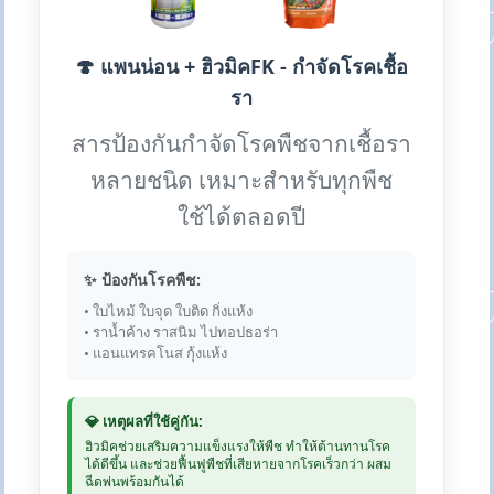
🍄 แพนน่อน + ฮิวมิคFK - กำจัดโรคเชื้อ
รา
สารป้องกันกำจัดโรคพืชจากเชื้อรา
หลายชนิด เหมาะสำหรับทุกพืช
ใช้ได้ตลอดปี
✨ ป้องกันโรคพืช:
• ใบไหม้ ใบจุด ใบติด กิ่งแห้ง
• ราน้ำค้าง ราสนิม ไปทอปธอร่า
• แอนแทรคโนส กุ้งแห้ง
💎 เหตุผลที่ใช้คู่กัน:
ฮิวมิคช่วยเสริมความแข็งแรงให้พืช ทำให้ต้านทานโรค
ได้ดีขึ้น และช่วยฟื้นฟูพืชที่เสียหายจากโรคเร็วกว่า ผสม
ฉีดพ่นพร้อมกันได้