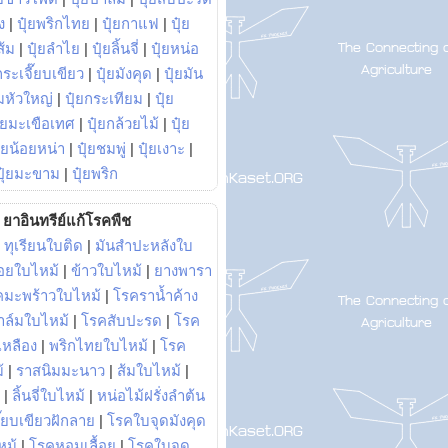
ง
|
ปุ๋ยพริกไทย
|
ปุ๋ยกาแฟ
|
ปุ๋ย
ส้ม
|
ปุ๋ยลำไย
|
ปุ๋ยลิ้นจี่
|
ปุ๋ยหน่อ
กระเจี๊ยบเขียว
|
ปุ๋ยมังคุด
|
ปุ๋ยมัน
มหัวใหญ่
|
ปุ๋ยกระเทียม
|
ปุ๋ย
ุ๋ยมะเขือเทศ
|
ปุ๋ยกล้วยไม้
|
ปุ๋ย
ุ๋ยน้อยหน่า
|
ปุ๋ยชมพู่
|
ปุ๋ยเงาะ
|
ปุ๋ยมะขาม
|
ปุ๋ยพริก
ยาอินทรีย์แก้โรคพืช
|
ทุเรียนใบติด
|
มันสำปะหลังใบ
อยใบไหม้
|
ข้าวใบไหม้
|
ยางพารา
คมะพร้าวใบไหม้
|
โรคราน้ำค้าง
าล์มใบไหม้
|
โรคสับปะรด
|
โรค
วเหลือง
|
พริกไทยใบไหม้
|
โรค
้
|
ราสนิมมะนาว
|
ส้มใบไหม้
|
|
ลิ้นจี่ใบไหม้
|
หน่อไม้ฝรั่งลำต้น
ี๊ยบเขียวฝักลาย
|
โรคใบจุดมังคุด
หม้
|
โรคหอมเลื้อย
|
โรคใบจุด