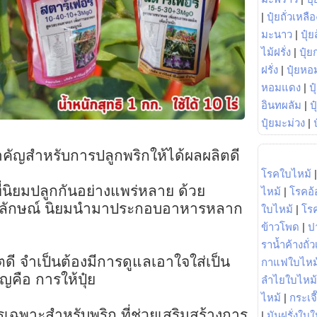
|
ปุ๋ยถั่วเหลือ
มะนาว
|
ปุ๋ย
ไม้ฝรั่ง
|
ปุ๋ย
ฝรั่ง
|
ปุ๋ยหอ
หอมแดง
|
ป
อินทผลัม
|
ป
ปุ๋ยมะม่วง
|
สำคัญสำหรับการปลูกพริกให้ได้ผลผลิตดี
โรคใบไหม้
ี่นิยมปลูกกันอย่างแพร่หลาย ด้วย
ไหม้
|
โรคอ้
นเอกลักษณ์ นิยมนำมาประกอบอาหารหลาก
ใบไหม้
|
โร
ข้าวโพด
|
ป
ราน้ำค้างถั่
ตดี จำเป็นต้องมีการดูแลเอาใจใส่เป็น
กาแฟใบไหม
ัญคือ การให้ปุ๋ย
ลำไยใบไหม้
ไหม้
|
กระเจ
ูตรเฉพาะสำหรับพริก ที่ช่วยเสริมสร้างการ
|
มันฝรั่งใบใ