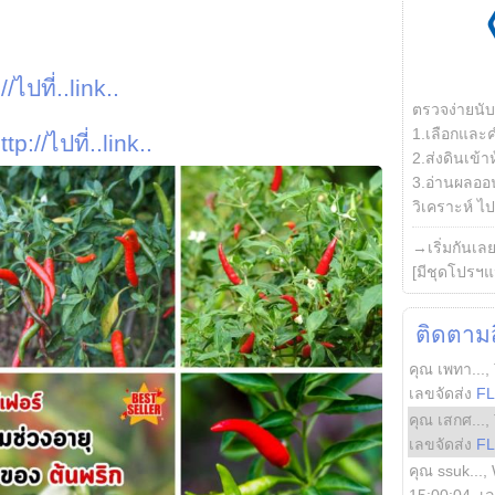
//ไปที่..link..
ตรวจง่ายนั
1.เลือกและ
ttp://ไปที่..link..
2.ส่งดินเข้า
3.อ่านผลออน
วิเคราะห์ ไปต
→เริ่มกันเล
[มีชุดโปรฯแ
ติดตามสิ
คุณ เพทา...
,
เลขจัดส่ง
F
คุณ เสกศ...
,
เลขจัดส่ง
F
คุณ ssuk...
,
15:00:04
, เ