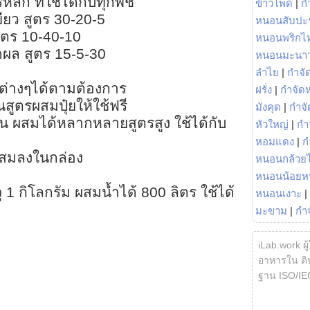
หลัก ที่ใช้ได้กับทุกพืช
ข้าวโพด
|
ก
เขียว สูตร 30-20-5
หนอนสับปะ
สูตร 10-40-10
หนอนพริกไ
ดผล สูตร 15-5-30
หนอนมะนา
ลำไย
|
กำจัด
รต่างๆได้ตามต้องการ
ฝรั่ง
|
กำจัด
ตรผสมปุ๋ยให้ใช้ฟรี
มังคุด
|
กำจั
นบน ผสมได้หลากหลายสูตรสูง ใช้ได้กับ
หัวใหญ่
|
กำ
หอมแดง
|
ก
ผสมลงในกล่อง
หนอนกล้วยไ
หนอนน้อยห
จุ 1 กิโลกรัม ผสมน้ำได้ 800 ลิตร ใช้ได้
หนอนเงาะ
|
มะขาม
|
กำ
iLab.work ผู
อาหารใน ดิน
ฐาน ISO/IE