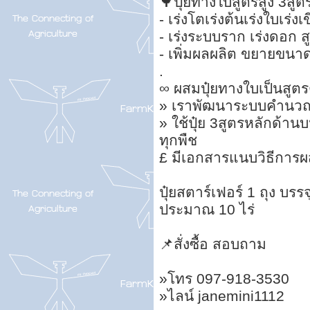
🌳ปุ๋ยทางใบสูตรสูง 3สูตร
- เร่งโตเร่งต้นเร่งใบเร่ง
- เร่งระบบราก เร่งดอก 
- เพิ่มผลผลิต ขยายขนา
.
∞ ผสมปุ๋ยทางใบเป็นสูต
» เราพัฒนาระบบคำนวณสู
» ใช้ปุ๋ย 3สูตรหลักด้า
ทุกพืช
£ มีเอกสารแนบวิธีการ
ปุ๋ยสตาร์เฟอร์ 1 ถุง บรร
ประมาณ 10 ไร่
📌สั่งซื้อ สอบถาม
»โทร 097-918-3530
»ไลน์ janemini1112