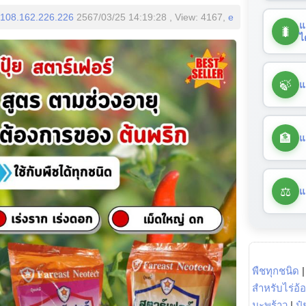
108.162.226.226
2567/03/25 14:19:28 , View: 4167,
e
แ
🐛
ไ
🍃
แ
🏦
แ
⚖️
แ
พืชทุกชนิด
สำหรับไร่อ้
มะพร้าว
|
ปุ