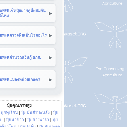
อพFKเช็คปุ๋ยยาฯคู่นี้ผสมกัน
▶
ด้ไหม
▶
อพFKตรวจพืชเป็นโรคอะไร
▶
อพFKคำนวณเงินกู้ ธกส.
▶
อพFKแปลงหน่วยเกษตร
ปุ๋ยคุณภาพสูง
|
ปุ๋ยทุเรียน
|
ปุ๋ยมันสำปะหลัง
|
ปุ๋ย
อย
|
ปุ๋ยนาข้าว
|
ปุ๋ยยางพารา
|
ปุ๋ย
๋ยข้าวโพด
|
ปุ๋ยปาล์ม
|
ปุ๋ยสับปะรด