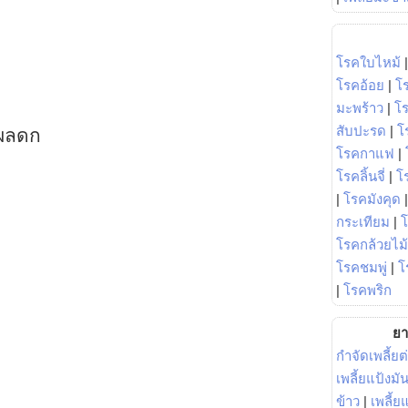
โรคใบไหม้
โรคอ้อย
|
โ
มะพร้าว
|
โ
สับปะรด
|
โ
ดผลดก
โรคกาแฟ
|
โรคลิ้นจี่
|
โร
|
โรคมังคุด
กระเทียม
|
โรคกล้วยไม้
โรคชมพู่
|
โ
|
โรคพริก
ยา
กำจัดเพลี้ยต
เพลี้ยแป้งม
ข้าว
|
เพลี้