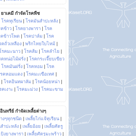
ยาเคมี กำจัดโรคพืช
|
โรคทุเรียน
|
โรคมันสำปะหลัง
|
รคข้าว
|
โรคยางพารา
|
โรค
รคข้าวโพด
|
โรคปาล์ม
|
โรค
รคถั่วเหลือง
|
พริกไทยใบไหม้
|
โรคมะนาว
|
โรคส้ม
|
โรคลำไย
|
คหน่อไม้ฝรั่ง
|
โรคกระเจี๊ยบเขียว
|
โรคมันฝรั่ง
|
โรคหอม
|
โรค
โรคหอมแดง
|
โรคมะเขือเทศ
|
|
โรคอินทผาลัม
|
โรคน้อยหน่า
|
รคเงาะ
|
โรคมะม่วง
|
โรคมะขาม
อินทรีย์ กำจัดเพลี้ยต่างๆ
่างๆทุกชนิด
|
เพลี้ยไก่แจ้ทุเรียน
|
ันสำปะหลัง
|
เพลี้ยอ้อย
|
เพลี้ยศัตรู
ยแป้งยางพารา
|
เพลี้ยศัตรูมะพร้าว
|