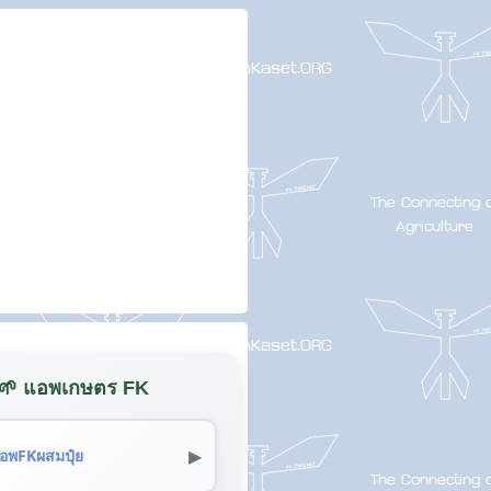
🌱 แอพเกษตร FK
▶
อพFKผสมปุ๋ย