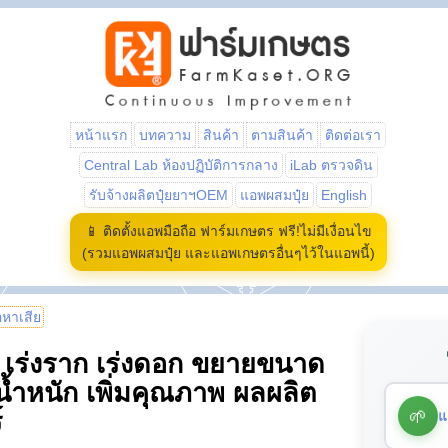
หน้าแรก
บทความ
สินค้า
ตามสินค้า
ติดต่อเรา
Central Lab ห้องปฏิบัติการกลาง
iLab ตรวจดิน
รับจ้างผลิตปุ๋ยยาฯOEM
แอพผสมปุ๋ย
English
📱 ติดตั้งแอพมือถือ ฟาร์มเกษตร ฟรี!ไม่มีเงื่อนไข
(รวมแอพผสมปุ๋ย และแอพเกษตรอื่นๆไว้ในแอพนี้)
้อหาเสีย
ว เร่งราก เร่งดอก ขยายขนาด
มน้ำหนัก เพิ่มคุณภาพ ผลผลิต
🌱
แ
์