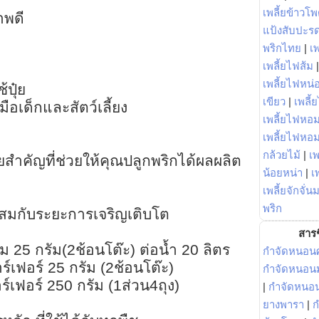
เพลี้ยข้าวโ
าพดี
แป้งสับปะร
พริกไทย
|
เ
เพลี้ยไฟส้ม
เพลี้ยไฟหน่อ
้ปุ๋ย
เขียว
|
เพลี้
มือเด็กและสัตว์เลี้ยง
เพลี้ยไฟหอม
เพลี้ยไฟหอ
กล้วยไม้
|
เพ
่วยสำคัญที่ช่วยให้คุณปลูกพริกได้ผลผลิต
น้อยหน่า
|
เ
เพลี้ยจักจั่น
พริก
าะสมกับระยะการเจริญเติบโต
สารช
 25 กรัม(2ช้อนโต๊ะ) ต่อน้ำ 20 ลิตร
กำจัดหนอนศ
าร์เฟอร์ 25 กรัม (2ช้อนโต๊ะ)
กำจัดหนอนม
าร์เฟอร์ 250 กรัม (1ส่วน4ถุง)
|
กำจัดหนอ
ยางพารา
|
ก