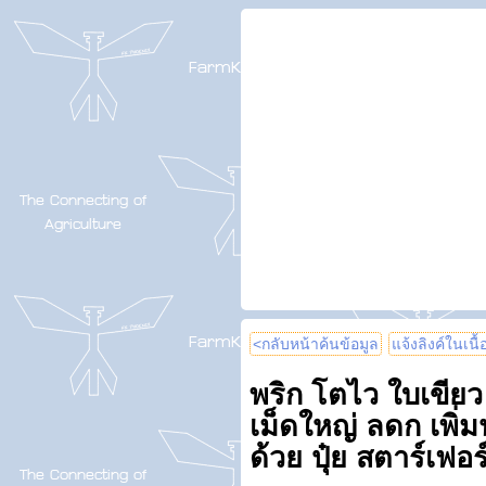
<กลับหน้าค้นข้อมูล
แจ้งลิงค์ในเนื
พริก โตไว ใบเขีย
เม็ดใหญ่ ลดก เพิ่
ด้วย ปุ๋ย สตาร์เฟอร