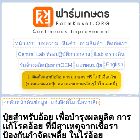
หน้าแรก
บทความ
สินค้า
ตามสินค้า
ติดต่อเรา
Central Lab ห้องปฏิบัติการกลาง
iLab ตรวจดิน
English
รับจ้างผลิตปุ๋ยยาฯOEM
แอพผสมปุ๋ย
📱 ติดตั้งแอพมือถือ ฟาร์มเกษตร ฟรี!ไม่มีเงื่อนไข
(รวมแอพผสมปุ๋ย และแอพเกษตรอื่นๆไว้ในแอพนี้)
<กลับหน้าค้นข้อมูล
แจ้งลิงค์ในเนื้อหาเสีย
ปุ๋ยสำหรับอ้อย เพื่อบำรุงผลผลิต การ
แก้โรคอ้อย ที่มีสาเหตุจากเชื้อรา
ป้องกันกำจัดเพลี้ย ในไร่อ้อย