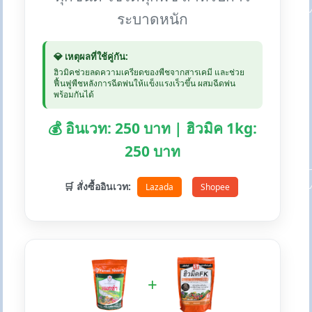
ระบาดหนัก
💎 เหตุผลที่ใช้คู่กัน:
ฮิวมิคช่วยลดความเครียดของพืชจากสารเคมี และช่วย
ฟื้นฟูพืชหลังการฉีดพ่นให้แข็งแรงเร็วขึ้น ผสมฉีดพ่น
พร้อมกันได้
💰 อินเวท: 250 บาท | ฮิวมิค 1kg:
250 บาท
🛒 สั่งซื้ออินเวท:
Lazada
Shopee
+