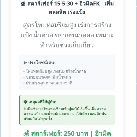
🍯 สตาร์เฟอร์ 15-5-30 + ฮิวมิคFK - เพิ่ม
ผลผลิต เร่งแป้ง
สูตรโพแทสเซียมสูง เร่งการสร้าง
แป้ง น้ำตาล ขยายขนาดผล เหมาะ
สำหรับช่วงเก็บเกี่ยว
✨ ประโยชน์เด่น:
• โพแทสเซียมสูง เร่งแป้ง สร้างน้ำตาล
• ขยายขนาดผล เพิ่มน้ำหนัก
• ปรับปรุงคุณภาพและรสชาติ
💎 เหตุผลที่ใช้คู่กัน:
ฮิวมิคช่วยส่งโพแทสเซียมเข้าสู่ผลได้เร็วขึ้น เพิ่มความ
หวาน แป้ง และน้ำหนักผลมากกว่าใช้เดี่ยว ผสมฉีดพ่น
พร้อมกันได้ทุกครั้ง
💰 สตาร์เฟอร์: 250 บาท | ฮิวมิค