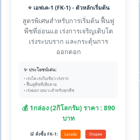
⭐ เอฟเค-1 (FK-1) - ตัวหลักเริ่มต้น
สูตรพิเศษสำหรับการเริ่มต้น ฟื้นฟู
พืชที่อ่อนแอ เร่งการเจริญเติบโต
เร่งระบบราก และกระตุ้นการ
ออกดอก
✨ ประโยชน์เด่น:
• เร่งโต เร่งใบเขียว เร่งราก
• ฟื้นฟูพืชที่เสียหาย
• เร่งดอก เหมาะสำหรับทุกพืช
💰 1กล่อง (2กิโลกรัม) ราคา : 890
บาท
🛒 สั่งซื้อ FK-1:
Lazada
Shopee