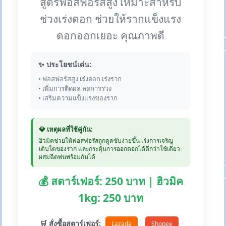
สูตรฟอสฟอรัสสูง เหมาะสำหรับ
ช่วงเร่งดอก ช่วยให้รากแข็งแรง
ดอกออกเยอะ คุณภาพดี
✨ ประโยชน์เด่น:
• ฟอสฟอรัสสูง เร่งดอก เร่งราก
• เพิ่มการติดผล ลดการร่วง
• เสริมความแข็งแรงของราก
💎 เหตุผลที่ใช้คู่กัน:
ฮิวมิคช่วยให้ฟอสฟอรัสถูกดูดซับง่ายขึ้น เร่งการเจริญ
เติบโตของราก และกระตุ้นการออกดอกได้ดีกว่าใช้เดี่ยว
ผสมฉีดพ่นพร้อมกันได้
💰 สตาร์เฟอร์: 250 บาท | ฮิวมิค
1kg: 250 บาท
🛒 สั่งซื้อสตาร์เฟอร์:
Lazada
Shopee