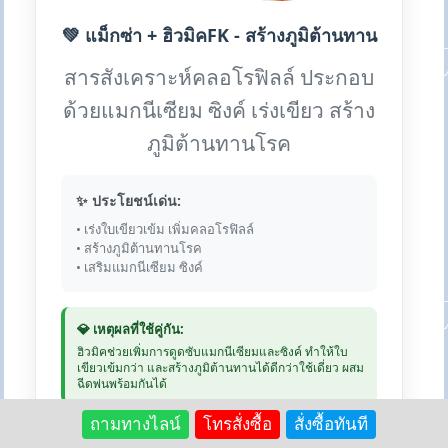
💚 แม็กซ่า + ฮิวมิคFK - สร้างภูมิต้านทาน
สารสังเคราะห์คลอโรฟิลล์ ประกอบ
ด้วยแมกนีเซียม ซิงค์ เร่งเขียว สร้าง
ภูมิต้านทานโรค
✨ ประโยชน์เด่น:
• เร่งใบเขียวเข้ม เพิ่มคลอโรฟิลล์
• สร้างภูมิต้านทานโรค
• เสริมแมกนีเซียม ซิงค์
💎 เหตุผลที่ใช้คู่กัน:
ฮิวมิคช่วยเพิ่มการดูดซับแมกนีเซียมและซิงค์ ทำให้ใบ
เขียวเข้มกว่า และสร้างภูมิต้านทานได้ดีกว่าใช้เดี่ยว ผสม
ฉีดพ่นพร้อมกันได้
ถามทางไลน์
โทรสั่งซื้อ
สั่งซื้อทันที
💰 แม็กซ่า: 250 บาท | ฮิวมิค 1kg: