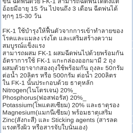
ขึ้น ฉีดพ่นด้วย FK-1 สามารถฉีดพ่นได้ตั้งแต่
อ้อยมีอายุ 15 วัน ไปจนถึง 3 เดือน ฉีดพ่นได้
ทุกๆ 15-30 วัน
FK-1 ใช้บำรุงให้ฟื้นตัวจากการเข้าทำลายของ
โรคและแมลง เร่งโต และเสริมสร้างความ
สมบูรณ์แข็งแรง
สามารถผสม FK-1 ผสมฉีดพ่นไปด้วยพร้อมกัน
อัตราการใช้ FK-1 แกะกล่องออกมามี 2 ถุง
ผสมตัวยาจากสองถุงใช้พร้อมกัน ถุงละ 50กรัม
ต่อน้ำ 20ลิตร หรือ 500กรัม ต่อน้ำ 200ลิตร
ใน FK-1 นั้นประกอบด้วย ธาตุหลัก
Nitrogen(ไนโตรเจน) 20%_
Phosphorus(ฟอสฟอรัส) 20%_
Potassium(โพแตสเซียม) 20% และธาตุรอง
Magnesium(แมกนีเซียม) พร้อมธาตุเสริม
Zinc(สังกะสี) และ Sticking ‎agents (สารลด
แรงตรึงผิว หรือสารจับใบนั่นเอง)