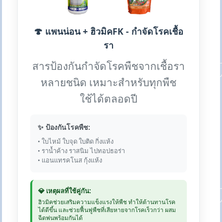
🍄 แพนน่อน + ฮิวมิคFK - กำจัดโรคเชื้อ
รา
สารป้องกันกำจัดโรคพืชจากเชื้อรา
หลายชนิด เหมาะสำหรับทุกพืช
ใช้ได้ตลอดปี
✨ ป้องกันโรคพืช:
• ใบไหม้ ใบจุด ใบติด กิ่งแห้ง
• ราน้ำค้าง ราสนิม ไปทอปธอร่า
• แอนแทรคโนส กุ้งแห้ง
💎 เหตุผลที่ใช้คู่กัน:
ฮิวมิคช่วยเสริมความแข็งแรงให้พืช ทำให้ต้านทานโรค
ได้ดีขึ้น และช่วยฟื้นฟูพืชที่เสียหายจากโรคเร็วกว่า ผสม
ฉีดพ่นพร้อมกันได้