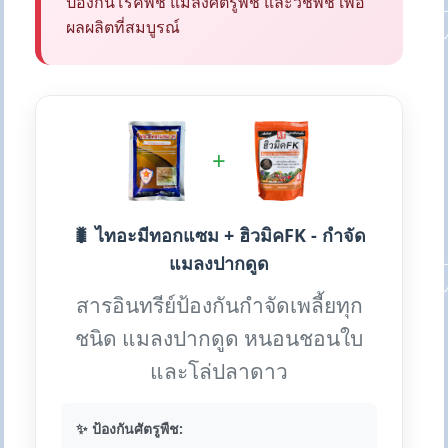
ป้องกันโรคพืช แมลงศัตรูพืช และวัชพืช เพื่อ
ผลผลิตที่สมบูรณ์
+
🐛 ไทอะมีทอกแซม + ฮิวมิคFK - กำจัด
แมลงปากดูด
สารอินทรีย์ป้องกันกำจัดเพลี้ยทุก
ชนิด แมลงปากดูด หนอนชอนใบ
และโล่ปลาดาว
✨ ป้องกันศัตรูพืช: