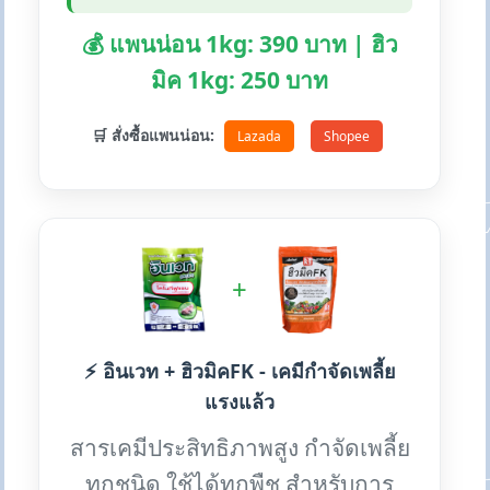
💰 แพนน่อน 1kg: 390 บาท | ฮิว
มิค 1kg: 250 บาท
🛒 สั่งซื้อแพนน่อน:
Lazada
Shopee
+
⚡ อินเวท + ฮิวมิคFK - เคมีกำจัดเพลี้ย
แรงแล้ว
สารเคมีประสิทธิภาพสูง กำจัดเพลี้ย
ทุกชนิด ใช้ได้ทุกพืช สำหรับการ