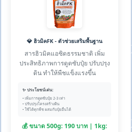
💎 ฮิวมิคFK - ตัวช่วยเสริมพื้นฐาน
สารฮิวมิคแอซิดธรรมชาติ เพิ่ม
ประสิทธิภาพการดูดซับปุ๋ย ปรับปรุง
ดิน ทำให้พืชแข็งแรงขึ้น
✨ ประโยชน์เด่น:
• เพิ่มการดูดซับปุ๋ย 2-3 เท่า
• ปรับปรุงโครงสร้างดิน
• ใช้ได้ทุกพืช ผสมกับปุ๋ยอื่นได้
💰 ขนาด 500g: 190 บาท | 1kg: