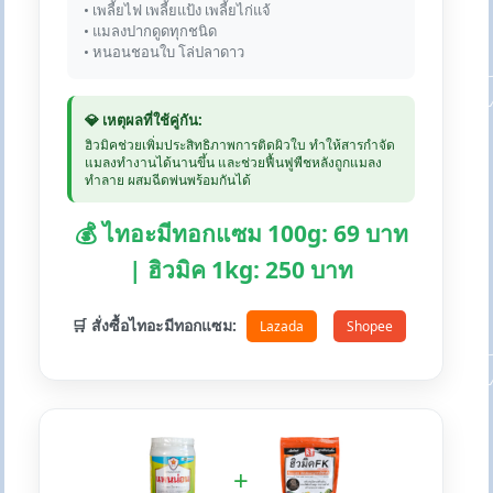
• เพลี้ยไฟ เพลี้ยแป้ง เพลี้ยไก่แจ้
• แมลงปากดูดทุกชนิด
• หนอนชอนใบ โล่ปลาดาว
💎 เหตุผลที่ใช้คู่กัน:
ฮิวมิคช่วยเพิ่มประสิทธิภาพการติดผิวใบ ทำให้สารกำจัด
แมลงทำงานได้นานขึ้น และช่วยฟื้นฟูพืชหลังถูกแมลง
ทำลาย ผสมฉีดพ่นพร้อมกันได้
💰 ไทอะมีทอกแซม 100g: 69 บาท
| ฮิวมิค 1kg: 250 บาท
🛒 สั่งซื้อไทอะมีทอกแซม:
Lazada
Shopee
+