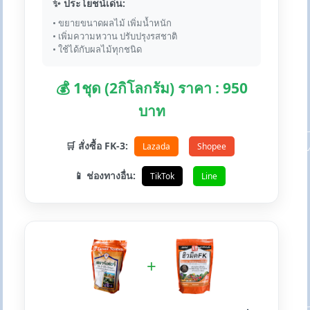
✨ ประโยชน์เด่น:
• ขยายขนาดผลไม้ เพิ่มน้ำหนัก
• เพิ่มความหวาน ปรับปรุงรสชาติ
• ใช้ได้กับผลไม้ทุกชนิด
💰 1ชุด (2กิโลกรัม) ราคา : 950
บาท
🛒 สั่งซื้อ FK-3:
Lazada
Shopee
📱 ช่องทางอื่น:
TikTok
Line
+