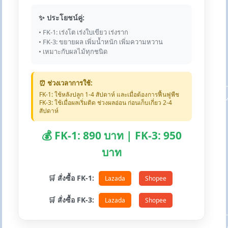
✨ ประโยชน์คู่:
• FK-1: เร่งโต เร่งใบเขียว เร่งราก
• FK-3: ขยายผล เพิ่มน้ำหนัก เพิ่มความหวาน
• เหมาะกับผลไม้ทุกชนิด
⏰ ช่วงเวลาการใช้:
FK-1: ใช้หลังปลูก 1-4 สัปดาห์ และเมื่อต้องการฟื้นฟูพืช
FK-3: ใช้เมื่อผลเริ่มติด ช่วงผลอ่อน ก่อนเก็บเกี่ยว 2-4
สัปดาห์
💰 FK-1: 890 บาท | FK-3: 950
บาท
🛒 สั่งซื้อ FK-1:
Lazada
Shopee
🛒 สั่งซื้อ FK-3:
Lazada
Shopee