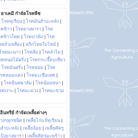
ยาเคมี กำจัดโรคพืช
|
โรคทุเรียน
|
โรคมันสำปะหลัง
|
รคข้าว
|
โรคยางพารา
|
โรค
รคข้าวโพด
|
โรคปาล์ม
|
โรค
รคถั่วเหลือง
|
พริกไทยใบไหม้
|
โรคมะนาว
|
โรคส้ม
|
โรคลำไย
|
คหน่อไม้ฝรั่ง
|
โรคกระเจี๊ยบเขียว
|
โรคมันฝรั่ง
|
โรคหอม
|
โรค
โรคหอมแดง
|
โรคมะเขือเทศ
|
|
โรคอินทผาลัม
|
โรคน้อยหน่า
|
รคเงาะ
|
โรคมะม่วง
|
โรคมะขาม
อินทรีย์ กำจัดเพลี้ยต่างๆ
่างๆทุกชนิด
|
เพลี้ยไก่แจ้ทุเรียน
|
ันสำปะหลัง
|
เพลี้ยอ้อย
|
เพลี้ยศัตรู
ยแป้งยางพารา
|
เพลี้ยศัตรูมะพร้าว
|