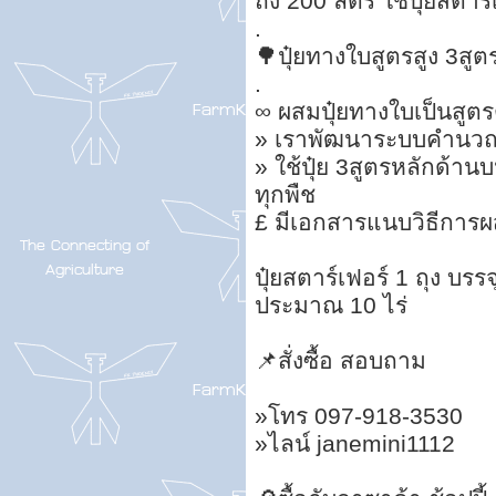
ถัง 200 ลิตร ใช้ปุ๋ยสตาร
.
🌳ปุ๋ยทางใบสูตรสูง 3สูตร
.
∞ ผสมปุ๋ยทางใบเป็นสูต
» เราพัฒนาระบบคำนวณสู
» ใช้ปุ๋ย 3สูตรหลักด้า
ทุกพืช
£ มีเอกสารแนบวิธีการ
ปุ๋ยสตาร์เฟอร์ 1 ถุง บรร
ประมาณ 10 ไร่
📌สั่งซื้อ สอบถาม
»โทร 097-918-3530
»ไลน์ janemini1112