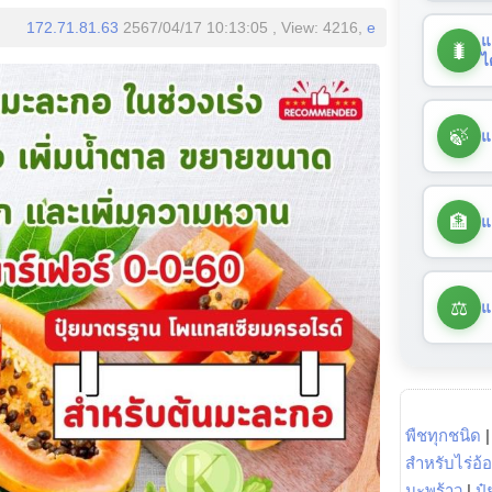
172.71.81.63
2567/04/17 10:13:05 , View: 4216,
e
แ
🐛
ไ
🍃
แ
🏦
แ
⚖️
แ
พืชทุกชนิด
สำหรับไร่อ้
มะพร้าว
|
ปุ