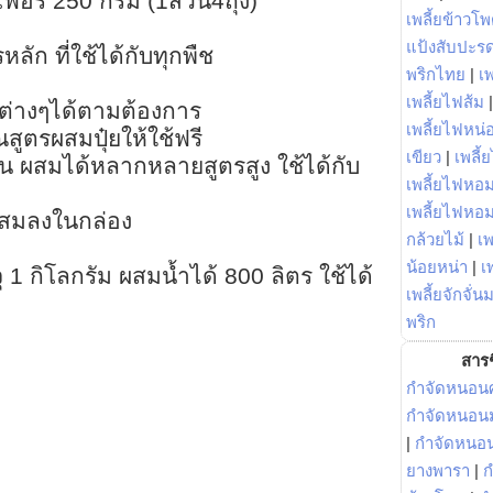
์เฟอร์ 250 กรัม (1ส่วน4ถุง)
เพลี้ยข้าวโ
แป้งสับปะร
หลัก ที่ใช้ได้กับทุกพืช
พริกไทย
|
เ
เพลี้ยไฟส้ม
รต่างๆได้ตามต้องการ
เพลี้ยไฟหน่อ
ตรผสมปุ๋ยให้ใช้ฟรี
เขียว
|
เพลี้
นบน ผสมได้หลากหลายสูตรสูง ใช้ได้กับ
เพลี้ยไฟหอม
เพลี้ยไฟหอ
ผสมลงในกล่อง
กล้วยไม้
|
เพ
น้อยหน่า
|
เ
จุ 1 กิโลกรัม ผสมน้ำได้ 800 ลิตร ใช้ได้
เพลี้ยจักจั่น
พริก
สารช
กำจัดหนอนศ
กำจัดหนอนม
|
กำจัดหนอ
ยางพารา
|
ก