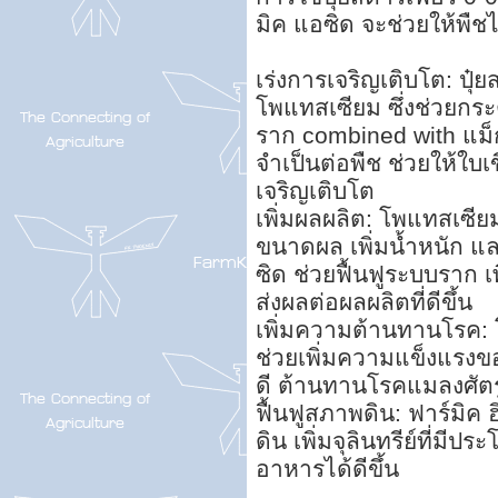
มิค แอซิด จะช่วยให้พืชได
เร่งการเจริญเติบโต: ปุ๋
โพแทสเซียม ซึ่งช่วยกร
ราก combined with แม็ก
จำเป็นต่อพืช ช่วยให้ใบเ
เจริญเติบโต
เพิ่มผลผลิต: โพแทสเซีย
ขนาดผล เพิ่มน้ำหนัก แล
ซิด ช่วยฟื้นฟูระบบราก 
ส่งผลต่อผลผลิตที่ดีขึ้น
เพิ่มความต้านทานโรค: 
ช่วยเพิ่มความแข็งแรงขอ
ดี ต้านทานโรคแมลงศัตรูพ
ฟื้นฟูสภาพดิน: ฟาร์มิค
ดิน เพิ่มจุลินทรีย์ที่มีป
อาหารได้ดีขึ้น