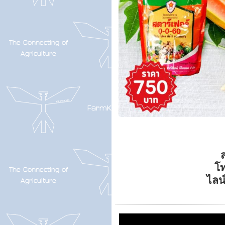
ส
โ
ไลน