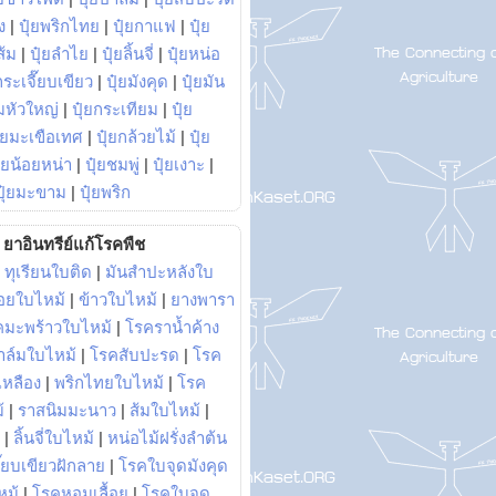
ง
|
ปุ๋ยพริกไทย
|
ปุ๋ยกาแฟ
|
ปุ๋ย
ส้ม
|
ปุ๋ยลำไย
|
ปุ๋ยลิ้นจี่
|
ปุ๋ยหน่อ
กระเจี๊ยบเขียว
|
ปุ๋ยมังคุด
|
ปุ๋ยมัน
มหัวใหญ่
|
ปุ๋ยกระเทียม
|
ปุ๋ย
ุ๋ยมะเขือเทศ
|
ปุ๋ยกล้วยไม้
|
ปุ๋ย
ุ๋ยน้อยหน่า
|
ปุ๋ยชมพู่
|
ปุ๋ยเงาะ
|
ปุ๋ยมะขาม
|
ปุ๋ยพริก
ยาอินทรีย์แก้โรคพืช
|
ทุเรียนใบติด
|
มันสำปะหลังใบ
อยใบไหม้
|
ข้าวใบไหม้
|
ยางพารา
คมะพร้าวใบไหม้
|
โรคราน้ำค้าง
าล์มใบไหม้
|
โรคสับปะรด
|
โรค
วเหลือง
|
พริกไทยใบไหม้
|
โรค
้
|
ราสนิมมะนาว
|
ส้มใบไหม้
|
|
ลิ้นจี่ใบไหม้
|
หน่อไม้ฝรั่งลำต้น
ี๊ยบเขียวฝักลาย
|
โรคใบจุดมังคุด
หม้
|
โรคหอมเลื้อย
|
โรคใบจุด