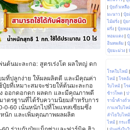
|
ปุ๋ยถั่วเหลือ
มะนาว
|
ปุ๋ย
ไม้ฝรั่ง
|
ปุ๋ย
ฝรั่ง
|
ปุ๋ยหอ
หอมแดง
|
ป
อินทผลัม
|
ป
ปุ๋ยมะม่วง
|
ดพ่นต้นมะละกอ: สูตรเร่งโต ผลใหญ่ ดก
โรคใบไหม้
ที่ปลูกง่าย ให้ผลผลิตดี และมีคุณค่า
ไหม้
|
โรคอ้
ปุ๋ยที่เหมาะสมจะช่วยให้ต้นมะละกอ
ใบไหม้
|
โร
แรง ออกดอกดก ผลดก และมีคุณภาพดี
ข้าวโพด
|
ป
คมีมาตรฐานที่ได้รับความนิยมสำหรับการ
ราน้ำค้างถั่
0-60 เน้นหนักไปที่โพแทสเซียมซึ่ง
กาแฟใบไหม
้ำหนัก และเพิ่มคุณภาพผลผลิต
ลำไยใบไหม้
ไหม้
|
กระเจ
-60 ร่วมกับปุ๋ยแม็กซ่าและฟาร์มิค ฮิว
|
มันฝรั่งใบใ