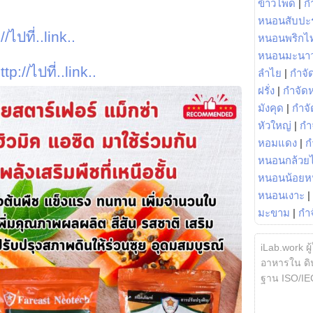
ข้าวโพด
|
ก
หนอนสับปะ
//ไปที่..link..
หนอนพริกไ
หนอนมะนา
ttp://ไปที่..link..
ลำไย
|
กำจัด
ฝรั่ง
|
กำจัด
มังคุด
|
กำจั
หัวใหญ่
|
กำ
หอมแดง
|
ก
หนอนกล้วยไ
หนอนน้อยห
หนอนเงาะ
|
มะขาม
|
กำ
iLab.work ผู
อาหารใน ดิน
ฐาน ISO/IE