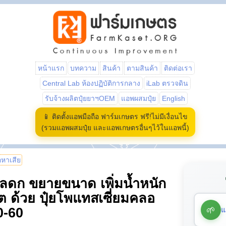
หน้าแรก
บทความ
สินค้า
ตามสินค้า
ติดต่อเรา
Central Lab ห้องปฏิบัติการกลาง
iLab ตรวจดิน
รับจ้างผลิตปุ๋ยยาฯOEM
แอพผสมปุ๋ย
English
📱 ติดตั้งแอพมือถือ ฟาร์มเกษตร ฟรี!ไม่มีเงื่อนไข
(รวมแอพผสมปุ๋ย และแอพเกษตรอื่นๆไว้ในแอพนี้)
้อหาเสีย
ลดก ขยายขนาด เพิ่มน้ำหนัก
ต ด้วย ปุ๋ยโพแทสเซี่ยมคลอ
🌱
แ
0-60