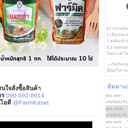
ตรวจง่ายนั
1.เลือกและ
2.ส่งดินเข้า
3.อ่านผลออน
วิเคราะห์ ไปต
→เริ่มกันเล
[มีชุดโปรฯแ
ติดตามสิ
นใจสั่งซื้อสินค้า
ทร
090-592-8614
คุณ เพทา...
,
์ไอดี
@FarmKaset
เลขจัดส่ง
F
คุณ เสกศ...
,
เลขจัดส่ง
F
คุณ ssuk...
,
15:00:04
, เ