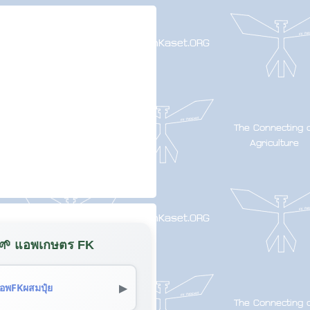
🌱 แอพเกษตร FK
▶
อพFKผสมปุ๋ย