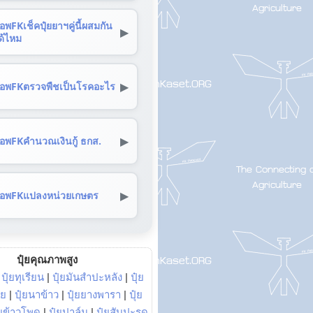
อพFKเช็คปุ๋ยยาฯคู่นี้ผสมกัน
▶
ด้ไหม
▶
อพFKตรวจพืชเป็นโรคอะไร
▶
อพFKคำนวณเงินกู้ ธกส.
▶
อพFKแปลงหน่วยเกษตร
ปุ๋ยคุณภาพสูง
|
ปุ๋ยทุเรียน
|
ปุ๋ยมันสำปะหลัง
|
ปุ๋ย
อย
|
ปุ๋ยนาข้าว
|
ปุ๋ยยางพารา
|
ปุ๋ย
๋ยข้าวโพด
|
ปุ๋ยปาล์ม
|
ปุ๋ยสับปะรด