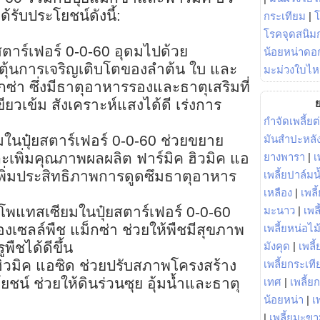
้รับประโยชน์ดังนี้:
กระเทียม
|
โรคจุดสนิมก
ยสตาร์เฟอร์ 0-0-60 อุดมไปด้วย
น้อยหน่าดอก
ะตุ้นการเจริญเติบโตของลำต้น ใบ และ
มะม่วงใบไห
ซ่า ซึ่งมีธาตุอาหารรองและธาตุเสริมที่
ขียวเข้ม สังเคราะห์แสงได้ดี เร่งการ
ย
กำจัดเพลี้ยต
มในปุ๋ยสตาร์เฟอร์ 0-0-60 ช่วยขยาย
มันสำปะหลั
ะเพิ่มคุณภาพผลผลิต ฟาร์มิค ฮิวมิค แอ
ยางพารา
|
เ
เพิ่มประสิทธิภาพการดูดซึมธาตุอาหาร
เพลี้ยปาล์มน
เหลือง
|
เพลี
โพแทสเซียมในปุ๋ยสตาร์เฟอร์ 0-0-60
มะนาว
|
เพล
งเซลล์พืช แม็กซ่า ช่วยให้พืชมีสุขภาพ
เพลี้ยหน่อไม้
ืชได้ดีขึ้น
มังคุด
|
เพลี้
 ฮิวมิค แอซิด ช่วยปรับสภาพโครงสร้าง
เพลี้ยกระเที
ระโยชน์ ช่วยให้ดินร่วนซุย อุ้มน้ำและธาตุ
เทศ
|
เพลี้ย
น้อยหน่า
|
เ
|
เพลี้ยมะข