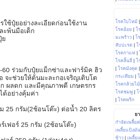
โรคใบไหม้
ใช้ปุ๋ยอย่างละเอียดก่อนใช้งาน
โรคอ้อย
|
โ
และพ้นมือเด็ก
มะพร้าว
|
โ
ุ๋ย
สับปะรด
|
โ
โรคกาแฟ
|
โรคลิ้นจี่
|
โร
|
โรคมังคุด
-60 ร่วมกับปุ๋ยแม็กซ่าและฟาร์มิค ฮิว
กระเทียม
|
มอ จะช่วยให้ต้นมะละกอเจริญเติบโต
โรคกล้วยไม้
ดก ผลดก และมีคุณภาพดี เกษตรกร
โรคชมพู่
|
โ
ด้อย่างคุ้มค่า
|
โรคพริก
 25 กรัม(2ช้อนโต๊ะ) ต่อน้ำ 20 ลิตร
ยา
กำจัดเพลี้ยต
าร์เฟอร์ 25 กรัม (2ช้อนโต๊ะ)
เพลี้ยแป้งม
ข้าว
|
เพลี้