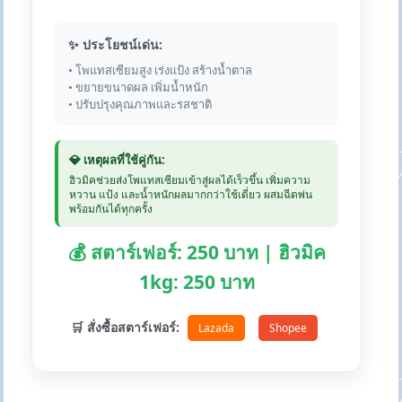
✨ ประโยชน์เด่น:
• โพแทสเซียมสูง เร่งแป้ง สร้างน้ำตาล
• ขยายขนาดผล เพิ่มน้ำหนัก
• ปรับปรุงคุณภาพและรสชาติ
💎 เหตุผลที่ใช้คู่กัน:
ฮิวมิคช่วยส่งโพแทสเซียมเข้าสู่ผลได้เร็วขึ้น เพิ่มความ
หวาน แป้ง และน้ำหนักผลมากกว่าใช้เดี่ยว ผสมฉีดพ่น
พร้อมกันได้ทุกครั้ง
💰 สตาร์เฟอร์: 250 บาท | ฮิวมิค
1kg: 250 บาท
🛒 สั่งซื้อสตาร์เฟอร์:
Lazada
Shopee