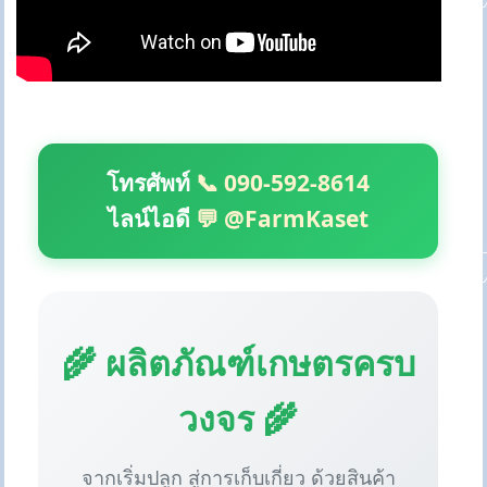
โทรศัพท์
📞 090-592-8614
ไลน์ไอดี
💬 @FarmKaset
🌾 ผลิตภัณฑ์เกษตรครบ
วงจร 🌾
จากเริ่มปลูก สู่การเก็บเกี่ยว ด้วยสินค้า