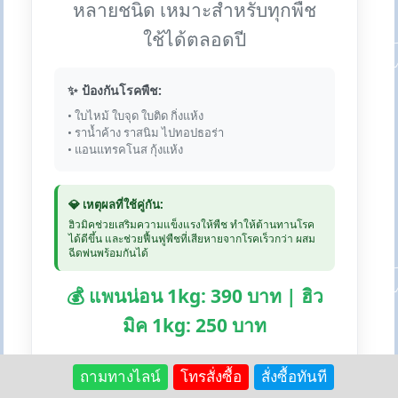
หลายชนิด เหมาะสำหรับทุกพืช
ใช้ได้ตลอดปี
✨ ป้องกันโรคพืช:
• ใบไหม้ ใบจุด ใบติด กิ่งแห้ง
• ราน้ำค้าง ราสนิม ไปทอปธอร่า
• แอนแทรคโนส กุ้งแห้ง
💎 เหตุผลที่ใช้คู่กัน:
ฮิวมิคช่วยเสริมความแข็งแรงให้พืช ทำให้ต้านทานโรค
ได้ดีขึ้น และช่วยฟื้นฟูพืชที่เสียหายจากโรคเร็วกว่า ผสม
ฉีดพ่นพร้อมกันได้
💰 แพนน่อน 1kg: 390 บาท | ฮิว
มิค 1kg: 250 บาท
🛒 สั่งซื้อแพนน่อน:
Lazada
Shopee
ถามทางไลน์
โทรสั่งซื้อ
สั่งซื้อทันที