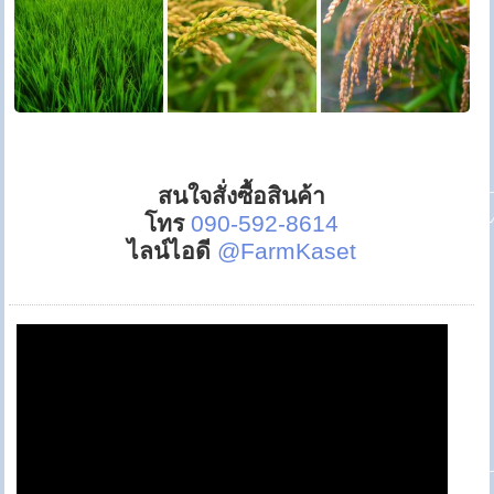
สนใจสั่งซื้อสินค้า
โทร
090-592-8614
ไลน์ไอดี
@FarmKaset