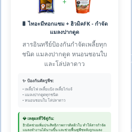
+
🐛 ไทอะมีทอกแซม + ฮิวมิคFK - กำจัด
แมลงปากดูด
สารอินทรีย์ป้องกันกำจัดเพลี้ยทุก
ชนิด แมลงปากดูด หนอนชอนใบ
และโล่ปลาดาว
✨ ป้องกันศัตรูพืช:
• เพลี้ยไฟ เพลี้ยแป้ง เพลี้ยไก่แจ้
• แมลงปากดูดทุกชนิด
• หนอนชอนใบ โล่ปลาดาว
💎 เหตุผลที่ใช้คู่กัน:
ฮิวมิคช่วยเพิ่มประสิทธิภาพการติดผิวใบ ทำให้สารกำจัด
แมลงทำงานได้นานขึ้น และช่วยฟื้นฟูพืชหลังถูกแมลง