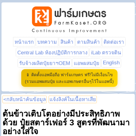
หน้าแรก
บทความ
สินค้า
ตามสินค้า
ติดต่อเรา
Central Lab ห้องปฏิบัติการกลาง
iLab ตรวจดิน
English
รับจ้างผลิตปุ๋ยยาฯOEM
แอพผสมปุ๋ย
📱 ติดตั้งแอพมือถือ ฟาร์มเกษตร ฟรี!ไม่มีเงื่อนไข
(รวมแอพผสมปุ๋ย และแอพเกษตรอื่นๆไว้ในแอพนี้)
<กลับหน้าค้นข้อมูล
แจ้งลิงค์ในเนื้อหาเสีย
ต้นข้าวเติบโตอย่างมีประสิทธิภาพ
ด้วย ปุ๋ยสตาร์เฟอร์ 3 สูตรที่พัฒนามา
อย่างใส่ใจ