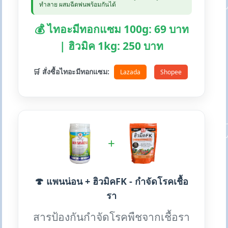
ทำลาย ผสมฉีดพ่นพร้อมกันได้
💰 ไทอะมีทอกแซม 100g: 69 บาท
| ฮิวมิค 1kg: 250 บาท
🛒 สั่งซื้อไทอะมีทอกแซม:
Lazada
Shopee
+
🍄 แพนน่อน + ฮิวมิคFK - กำจัดโรคเชื้อ
รา
สารป้องกันกำจัดโรคพืชจากเชื้อรา