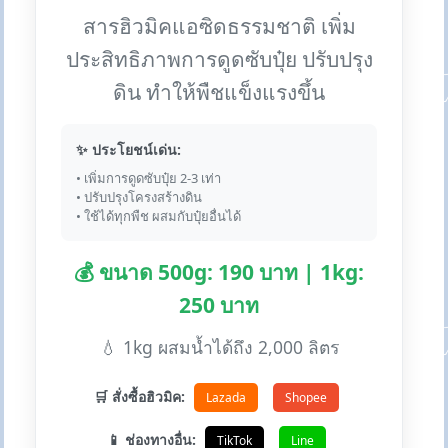
สารฮิวมิคแอซิดธรรมชาติ เพิ่ม
ประสิทธิภาพการดูดซับปุ๋ย ปรับปรุง
ดิน ทำให้พืชแข็งแรงขึ้น
✨ ประโยชน์เด่น:
• เพิ่มการดูดซับปุ๋ย 2-3 เท่า
• ปรับปรุงโครงสร้างดิน
• ใช้ได้ทุกพืช ผสมกับปุ๋ยอื่นได้
💰 ขนาด 500g: 190 บาท | 1kg:
250 บาท
💧 1kg ผสมน้ำได้ถึง 2,000 ลิตร
🛒 สั่งซื้อฮิวมิค:
Lazada
Shopee
📱 ช่องทางอื่น:
TikTok
Line