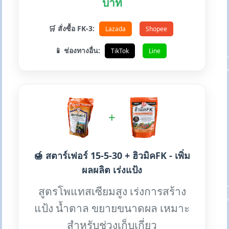
บาท
🛒 สั่งซื้อ FK-3:
Lazada
Shopee
📱 ช่องทางอื่น:
TikTok
Line
+
🍯 สตาร์เฟอร์ 15-5-30 + ฮิวมิคFK - เพิ่ม
ผลผลิต เร่งแป้ง
สูตรโพแทสเซียมสูง เร่งการสร้าง
แป้ง น้ำตาล ขยายขนาดผล เหมาะ
สำหรับช่วงเก็บเกี่ยว