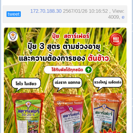
172.70.188.30
2567/01/26 10:16:52 , View:
tweet
4009,
e