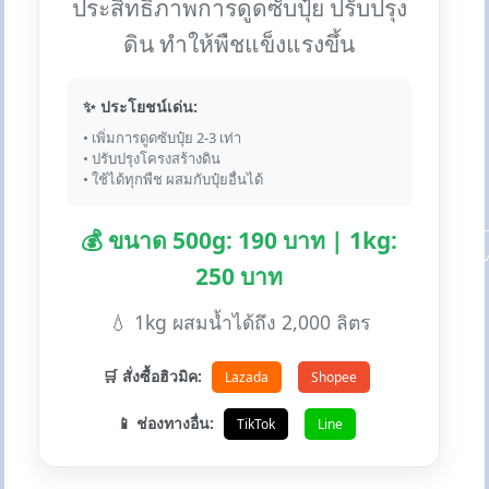
ประสิทธิภาพการดูดซับปุ๋ย ปรับปรุง
ดิน ทำให้พืชแข็งแรงขึ้น
✨ ประโยชน์เด่น:
• เพิ่มการดูดซับปุ๋ย 2-3 เท่า
• ปรับปรุงโครงสร้างดิน
• ใช้ได้ทุกพืช ผสมกับปุ๋ยอื่นได้
💰 ขนาด 500g: 190 บาท | 1kg:
250 บาท
💧 1kg ผสมน้ำได้ถึง 2,000 ลิตร
🛒 สั่งซื้อฮิวมิค:
Lazada
Shopee
📱 ช่องทางอื่น:
TikTok
Line