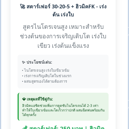
🚀 สตาร์เฟอร์ 30-20-5 + ฮิวมิคFK - เร่ง
ต้น เร่งใบ
สูตรไนโตรเจนสูง เหมาะสำหรับ
ช่วงต้นของการเจริญเติบโต เร่งใบ
เขียว เร่งต้นแข็งแรง
✨ ประโยชน์เด่น:
• ไนโตรเจนสูง เร่งใบเขียวเข้ม
• เร่งการเจริญเติบโตในช่วงแรก
• ผสมสูตรเองได้ตามต้องการ
💎 เหตุผลที่ใช้คู่กัน:
ฮิวมิคแอซิดช่วยเพิ่มการดูดซับไนโตรเจนได้ 2-3 เท่า
ทำให้ใบเขียวเข้มและโตเร็วกว่าปกติ ผสมฉีดพ่นพร้อมกัน
ได้ทุกครั้ง
💰 สตาร์เฟอร์: 250 บาท | ฮิวมิค