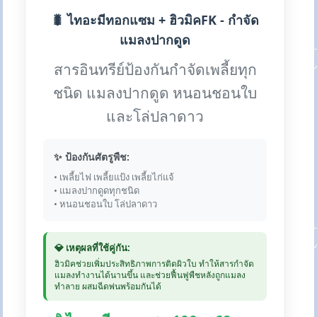
🐛 ไทอะมีทอกแซม + ฮิวมิคFK - กำจัด
แมลงปากดูด
สารอินทรีย์ป้องกันกำจัดเพลี้ยทุก
ชนิด แมลงปากดูด หนอนชอนใบ
และโล่ปลาดาว
✨ ป้องกันศัตรูพืช:
• เพลี้ยไฟ เพลี้ยแป้ง เพลี้ยไก่แจ้
• แมลงปากดูดทุกชนิด
• หนอนชอนใบ โล่ปลาดาว
💎 เหตุผลที่ใช้คู่กัน:
ฮิวมิคช่วยเพิ่มประสิทธิภาพการติดผิวใบ ทำให้สารกำจัด
แมลงทำงานได้นานขึ้น และช่วยฟื้นฟูพืชหลังถูกแมลง
ทำลาย ผสมฉีดพ่นพร้อมกันได้