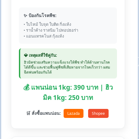
✨ ป้องกันโรคพืช:
• ใบไหม้ ใบจุด ใบติด กิ่งแห้ง
• ราน้ำค้าง ราสนิม ไปทอปธอร่า
• แอนแทรคโนส กุ้งแห้ง
💎 เหตุผลที่ใช้คู่กัน:
ฮิวมิคช่วยเสริมความแข็งแรงให้พืช ทำให้ต้านทานโรค
ได้ดีขึ้น และช่วยฟื้นฟูพืชที่เสียหายจากโรคเร็วกว่า ผสม
ฉีดพ่นพร้อมกันได้
💰 แพนน่อน 1kg: 390 บาท | ฮิว
มิค 1kg: 250 บาท
🛒 สั่งซื้อแพนน่อน:
Lazada
Shopee