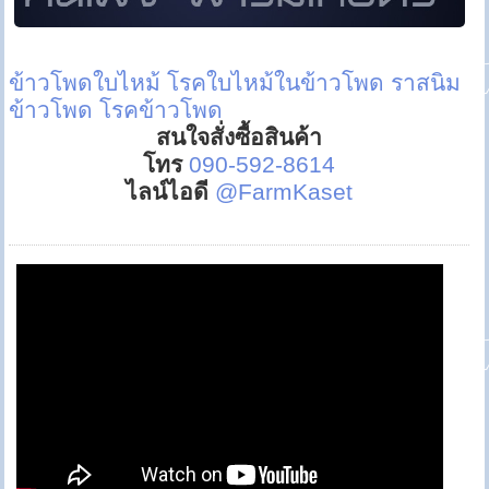
ข้าวโพดใบไหม้
โรคใบไหม้ในข้าวโพด
ราสนิม
ข้าวโพด
โรคข้าวโพด
สนใจสั่งซื้อสินค้า
โทร
090-592-8614
ไลน์ไอดี
@FarmKaset