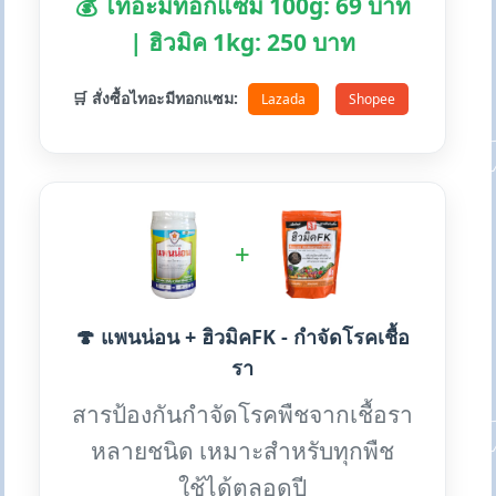
💰 ไทอะมีทอกแซม 100g: 69 บาท
| ฮิวมิค 1kg: 250 บาท
🛒 สั่งซื้อไทอะมีทอกแซม:
Lazada
Shopee
+
🍄 แพนน่อน + ฮิวมิคFK - กำจัดโรคเชื้อ
รา
สารป้องกันกำจัดโรคพืชจากเชื้อรา
หลายชนิด เหมาะสำหรับทุกพืช
ใช้ได้ตลอดปี