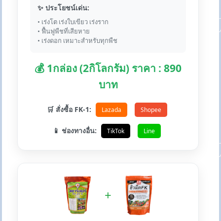
✨ ประโยชน์เด่น:
• เร่งโต เร่งใบเขียว เร่งราก
• ฟื้นฟูพืชที่เสียหาย
• เร่งดอก เหมาะสำหรับทุกพืช
💰 1กล่อง (2กิโลกรัม) ราคา : 890
บาท
🛒 สั่งซื้อ FK-1:
Lazada
Shopee
📱 ช่องทางอื่น:
TikTok
Line
+