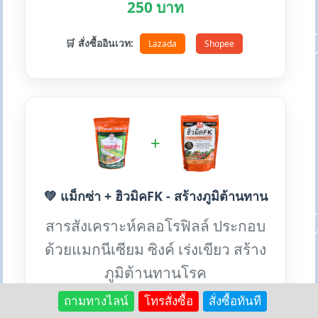
250 บาท
🛒 สั่งซื้ออินเวท:
Lazada
Shopee
+
💚 แม็กซ่า + ฮิวมิคFK - สร้างภูมิต้านทาน
สารสังเคราะห์คลอโรฟิลล์ ประกอบ
ด้วยแมกนีเซียม ซิงค์ เร่งเขียว สร้าง
ภูมิต้านทานโรค
ถามทางไลน์
โทรสั่งซื้อ
สั่งซื้อทันที
✨ ประโยชน์เด่น: