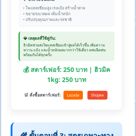
• โพแทสเซียมสูง เร่งแป้ง สร้างน้ำตาล
• ขยายขนาดผล เพิ่มน้ำหนัก
• ปรับปรุงคุณภาพและรสชาติ
💎 เหตุผลที่ใช้คู่กัน:
ฮิวมิคช่วยส่งโพแทสเซียมเข้าสู่ผลได้เร็วขึ้น เพิ่มความ
หวาน แป้ง และน้ำหนักผลมากกว่าใช้เดี่ยว ผสมฉีดพ่น
พร้อมกันได้ทุกครั้ง
💰 สตาร์เฟอร์: 250 บาท | ฮิวมิค
1kg: 250 บาท
🛒 สั่งซื้อสตาร์เฟอร์:
Lazada
Shopee
🌾 ขั้นตอนที่ 3: สูตรเฉพาะทาง