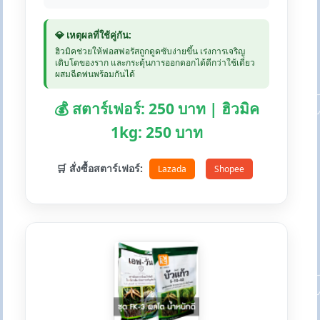
💎 เหตุผลที่ใช้คู่กัน:
ฮิวมิคช่วยให้ฟอสฟอรัสถูกดูดซับง่ายขึ้น เร่งการเจริญ
เติบโตของราก และกระตุ้นการออกดอกได้ดีกว่าใช้เดี่ยว
ผสมฉีดพ่นพร้อมกันได้
💰 สตาร์เฟอร์: 250 บาท | ฮิวมิค
1kg: 250 บาท
🛒 สั่งซื้อสตาร์เฟอร์:
Lazada
Shopee