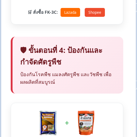
🛒 สั่งซื้อ FK-3C:
Lazada
Shopee
🛡️ ขั้นตอนที่ 4: ป้องกันและ
กำจัดศัตรูพืช
ป้องกันโรคพืช แมลงศัตรูพืช และวัชพืช เพื่อ
ผลผลิตที่สมบูรณ์
+