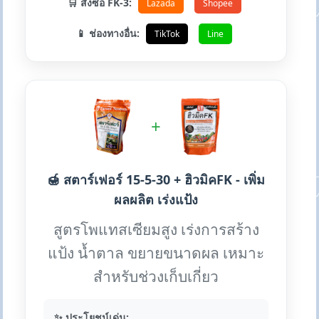
🛒 สั่งซื้อ FK-3:
Lazada
Shopee
📱 ช่องทางอื่น:
TikTok
Line
+
🍯 สตาร์เฟอร์ 15-5-30 + ฮิวมิคFK - เพิ่ม
ผลผลิต เร่งแป้ง
สูตรโพแทสเซียมสูง เร่งการสร้าง
แป้ง น้ำตาล ขยายขนาดผล เหมาะ
สำหรับช่วงเก็บเกี่ยว
✨ ประโยชน์เด่น: