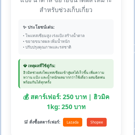
สำหรับช่วงเก็บเกี่ยว
✨ ประโยชน์เด่น:
• โพแทสเซียมสูง เร่งแป้ง สร้างน้ำตาล
• ขยายขนาดผล เพิ่มน้ำหนัก
• ปรับปรุงคุณภาพและรสชาติ
💎 เหตุผลที่ใช้คู่กัน:
ฮิวมิคช่วยส่งโพแทสเซียมเข้าสู่ผลได้เร็วขึ้น เพิ่มความ
หวาน แป้ง และน้ำหนักผลมากกว่าใช้เดี่ยว ผสมฉีดพ่น
พร้อมกันได้ทุกครั้ง
💰 สตาร์เฟอร์: 250 บาท | ฮิวมิค
1kg: 250 บาท
🛒 สั่งซื้อสตาร์เฟอร์:
Lazada
Shopee