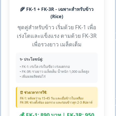
🌾 FK-1 + FK-3R - เฉพาะสำหรับข้าว
(Rice)
ชุดคู่สำหรับข้าว เริ่มด้วย FK-1 เพื่อ
เร่งโตและแข็งแรง ตามด้วย FK-3R
เพื่อรวงยาว เมล็ดเต็ม
✨ ประโยชน์คู่:
• FK-1: เร่งโต เร่งใบเขียว เร่งแตกกอ
• FK-3R: รวงยาว เมล็ดเต็ม น้ำหนัก 1,000 เมล็ดสูง
• เพิ่มผลผลิตต่อไร่
⏰ ช่วงเวลาการใช้:
FK-1: หลังหว่าน 15-45 วัน และเมื่อข้าวใบเหลือง
FK-3R: ช่วงตั้งท้อง ออกรวง และก่อนข้าวสุก 2-3 สัปดาห์
💰 FK-1: 890 บาท | FK-3R: 950