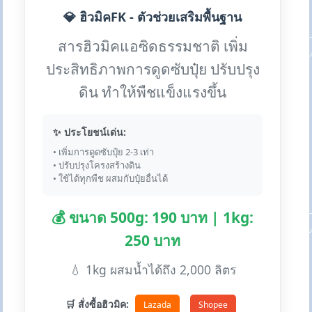
💎 ฮิวมิคFK - ตัวช่วยเสริมพื้นฐาน
สารฮิวมิคแอซิดธรรมชาติ เพิ่ม
ประสิทธิภาพการดูดซับปุ๋ย ปรับปรุง
ดิน ทำให้พืชแข็งแรงขึ้น
✨ ประโยชน์เด่น:
• เพิ่มการดูดซับปุ๋ย 2-3 เท่า
• ปรับปรุงโครงสร้างดิน
• ใช้ได้ทุกพืช ผสมกับปุ๋ยอื่นได้
💰 ขนาด 500g: 190 บาท | 1kg:
250 บาท
💧 1kg ผสมน้ำได้ถึง 2,000 ลิตร
🛒 สั่งซื้อฮิวมิค:
Lazada
Shopee