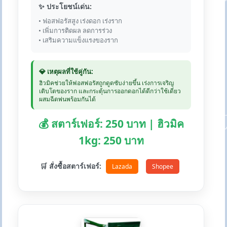
✨ ประโยชน์เด่น:
• ฟอสฟอรัสสูง เร่งดอก เร่งราก
• เพิ่มการติดผล ลดการร่วง
• เสริมความแข็งแรงของราก
💎 เหตุผลที่ใช้คู่กัน:
ฮิวมิคช่วยให้ฟอสฟอรัสถูกดูดซับง่ายขึ้น เร่งการเจริญ
เติบโตของราก และกระตุ้นการออกดอกได้ดีกว่าใช้เดี่ยว
ผสมฉีดพ่นพร้อมกันได้
💰 สตาร์เฟอร์: 250 บาท | ฮิวมิค
1kg: 250 บาท
🛒 สั่งซื้อสตาร์เฟอร์:
Lazada
Shopee