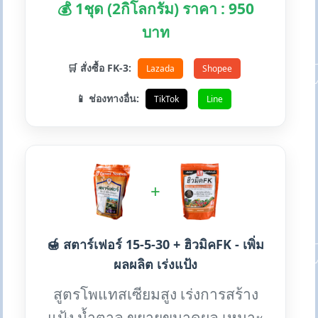
💰 1ชุด (2กิโลกรัม) ราคา : 950
บาท
🛒 สั่งซื้อ FK-3:
Lazada
Shopee
📱 ช่องทางอื่น:
TikTok
Line
+
🍯 สตาร์เฟอร์ 15-5-30 + ฮิวมิคFK - เพิ่ม
ผลผลิต เร่งแป้ง
สูตรโพแทสเซียมสูง เร่งการสร้าง
แป้ง น้ำตาล ขยายขนาดผล เหมาะ