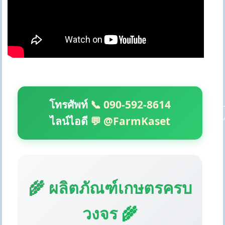
โทรศัพท์
📞 090-592-8614
ไลน์ไอดี
💬 @FarmKaset
🌾 ผลิตภัณฑ์เกษตรครบ
วงจร 🌾