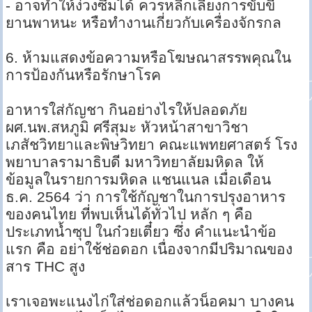
- อาจทำให้ง่วงซึมได้ ควรหลีกเลี่ยงการขับขี่
ยานพาหนะ หรือทำงานเกี่ยวกับเครื่องจักรกล
6. ห้ามแสดงข้อความหรือโฆษณาสรรพคุณใน
การป้องกันหรือรักษาโรค
อาหารใส่กัญชา กินอย่างไรให้ปลอดภัย
ผศ.นพ.สหภูมิ ศรีสุมะ หัวหน้าสาขาวิชา
เภสัชวิทยาและพิษวิทยา คณะแพทยศาสตร์ โรง
พยาบาลรามาธิบดี มหาวิทยาลัยมหิดล ให้
ข้อมูลในรายการมหิดล แชนแนล เมื่อเดือน
ธ.ค. 2564 ว่า การใช้กัญชาในการปรุงอาหาร
ของคนไทย ที่พบเห็นได้ทั่วไป หลัก ๆ คือ
ประเภทน้ำซุป ในก๋วยเตี๋ยว ซึ่ง คำแนะนำข้อ
แรก คือ อย่าใช้ช่อดอก เนื่องจากมีปริมาณของ
สาร THC สูง
เราเจอพะแนงไก่ใส่ช่อดอกแล้วน็อคมา บางคน