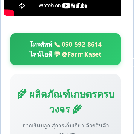
โทรศัพท์
📞 090-592-8614
ไลน์ไอดี
💬 @FarmKaset
🌾 ผลิตภัณฑ์เกษตรครบ
วงจร 🌾
จากเริ่มปลูก สู่การเก็บเกี่ยว ด้วยสินค้า
คุณภาพ