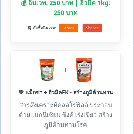
💰 อินเวท: 250 บาท | ฮิวมิค 1kg:
250 บาท
🛒 สั่งซื้ออินเวท:
Lazada
Shopee
+
💚 แม็กซ่า + ฮิวมิคFK - สร้างภูมิต้านทาน
สารสังเคราะห์คลอโรฟิลล์ ประกอบ
ด้วยแมกนีเซียม ซิงค์ เร่งเขียว สร้าง
ภูมิต้านทานโรค