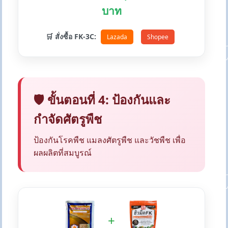
บาท
🛒 สั่งซื้อ FK-3C:
Lazada
Shopee
🛡️ ขั้นตอนที่ 4: ป้องกันและ
กำจัดศัตรูพืช
ป้องกันโรคพืช แมลงศัตรูพืช และวัชพืช เพื่อ
ผลผลิตที่สมบูรณ์
+