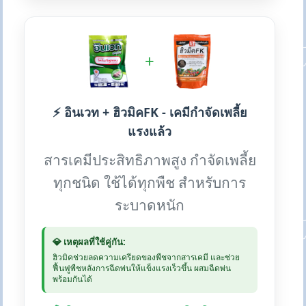
+
⚡ อินเวท + ฮิวมิคFK - เคมีกำจัดเพลี้ย
แรงแล้ว
สารเคมีประสิทธิภาพสูง กำจัดเพลี้ย
ทุกชนิด ใช้ได้ทุกพืช สำหรับการ
ระบาดหนัก
💎 เหตุผลที่ใช้คู่กัน:
ฮิวมิคช่วยลดความเครียดของพืชจากสารเคมี และช่วย
ฟื้นฟูพืชหลังการฉีดพ่นให้แข็งแรงเร็วขึ้น ผสมฉีดพ่น
พร้อมกันได้