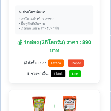
✨ ประโยชน์เด่น:
• เร่งโต เร่งใบเขียว เร่งราก
• ฟื้นฟูพืชที่เสียหาย
• เร่งดอก เหมาะสำหรับทุกพืช
💰 1กล่อง (2กิโลกรัม) ราคา : 890
บาท
🛒 สั่งซื้อ FK-1:
Lazada
Shopee
📱 ช่องทางอื่น:
TikTok
Line
+