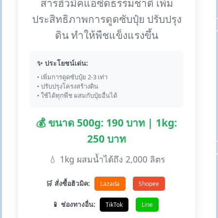
สารฮิวมิคแอซิดธรรมชาติ เพิ่ม
ประสิทธิภาพการดูดซับปุ๋ย ปรับปรุง
ดิน ทำให้พืชแข็งแรงขึ้น
✨ ประโยชน์เด่น:
• เพิ่มการดูดซับปุ๋ย 2-3 เท่า
• ปรับปรุงโครงสร้างดิน
• ใช้ได้ทุกพืช ผสมกับปุ๋ยอื่นได้
💰 ขนาด 500g: 190 บาท | 1kg:
250 บาท
💧 1kg ผสมน้ำได้ถึง 2,000 ลิตร
🛒 สั่งซื้อฮิวมิค:
Lazada
Shopee
📱 ช่องทางอื่น:
TikTok
Line