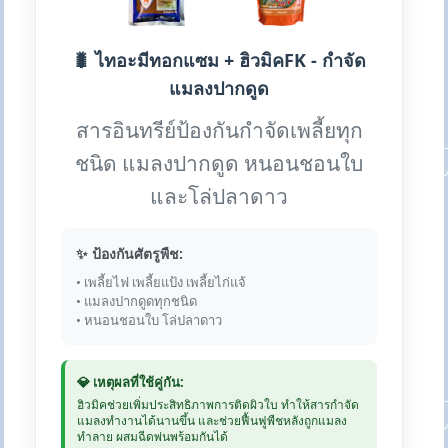
🐛 ไทอะมีทอกแซม + ฮิวมิคFK - กำจัด
แมลงปากดูด
สารอินทรีย์ป้องกันกำจัดเพลี้ยทุก
ชนิด แมลงปากดูด หนอนชอนใบ
และโล่ปลาดาว
✨ ป้องกันศัตรูพืช:
• เพลี้ยไฟ เพลี้ยแป้ง เพลี้ยไก่แจ้
• แมลงปากดูดทุกชนิด
• หนอนชอนใบ โล่ปลาดาว
💎 เหตุผลที่ใช้คู่กัน:
ฮิวมิคช่วยเพิ่มประสิทธิภาพการติดผิวใบ ทำให้สารกำจัด
แมลงทำงานได้นานขึ้น และช่วยฟื้นฟูพืชหลังถูกแมลง
ทำลาย ผสมฉีดพ่นพร้อมกันได้