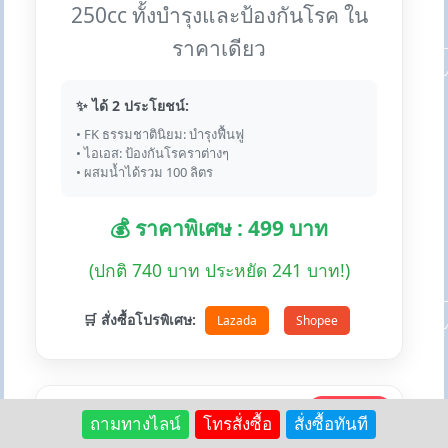
250cc ทั้งบำรุงและป้องกันโรค ใน
ราคาเดียว
✨ ได้ 2 ประโยชน์:
• FK ธรรมชาตินิยม: บำรุงฟื้นฟู
• ไอเอส: ป้องกันโรคราต่างๆ
• ผสมน้ำได้รวม 100 ลิตร
💰 ราคาพิเศษ : 499 บาท
(ปกติ 740 บาท ประหยัด 241 บาท!)
🛒 สั่งซื้อโปรพิเศษ:
Lazada
Shopee
🏆 #1 ขายดี
ถามทางไลน์
โทรสั่งซื้อ
สั่งซื้อทันที