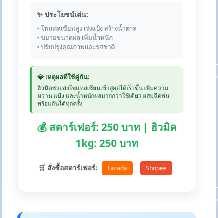
✨ ประโยชน์เด่น:
• โพแทสเซียมสูง เร่งแป้ง สร้างน้ำตาล
• ขยายขนาดผล เพิ่มน้ำหนัก
• ปรับปรุงคุณภาพและรสชาติ
💎 เหตุผลที่ใช้คู่กัน:
ฮิวมิคช่วยส่งโพแทสเซียมเข้าสู่ผลได้เร็วขึ้น เพิ่มความ
หวาน แป้ง และน้ำหนักผลมากกว่าใช้เดี่ยว ผสมฉีดพ่น
พร้อมกันได้ทุกครั้ง
💰 สตาร์เฟอร์: 250 บาท | ฮิวมิค
1kg: 250 บาท
🛒 สั่งซื้อสตาร์เฟอร์:
Lazada
Shopee