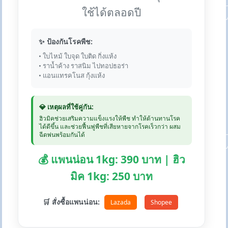
ใช้ได้ตลอดปี
✨ ป้องกันโรคพืช:
• ใบไหม้ ใบจุด ใบติด กิ่งแห้ง
• ราน้ำค้าง ราสนิม ไปทอปธอร่า
• แอนแทรคโนส กุ้งแห้ง
💎 เหตุผลที่ใช้คู่กัน:
ฮิวมิคช่วยเสริมความแข็งแรงให้พืช ทำให้ต้านทานโรค
ได้ดีขึ้น และช่วยฟื้นฟูพืชที่เสียหายจากโรคเร็วกว่า ผสม
ฉีดพ่นพร้อมกันได้
💰 แพนน่อน 1kg: 390 บาท | ฮิว
มิค 1kg: 250 บาท
🛒 สั่งซื้อแพนน่อน:
Lazada
Shopee