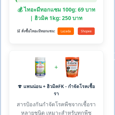
💰 ไทอะมีทอกแซม 100g: 69 บาท
| ฮิวมิค 1kg: 250 บาท
🛒 สั่งซื้อไทอะมีทอกแซม:
Lazada
Shopee
+
🍄 แพนน่อน + ฮิวมิคFK - กำจัดโรคเชื้อ
รา
สารป้องกันกำจัดโรคพืชจากเชื้อรา
หลายชนิด เหมาะสำหรับทุกพืช