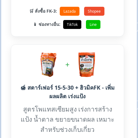
🛒 สั่งซื้อ FK-3:
Lazada
Shopee
📱 ช่องทางอื่น:
TikTok
Line
+
🍯 สตาร์เฟอร์ 15-5-30 + ฮิวมิคFK - เพิ่ม
ผลผลิต เร่งแป้ง
สูตรโพแทสเซียมสูง เร่งการสร้าง
แป้ง น้ำตาล ขยายขนาดผล เหมาะ
สำหรับช่วงเก็บเกี่ยว