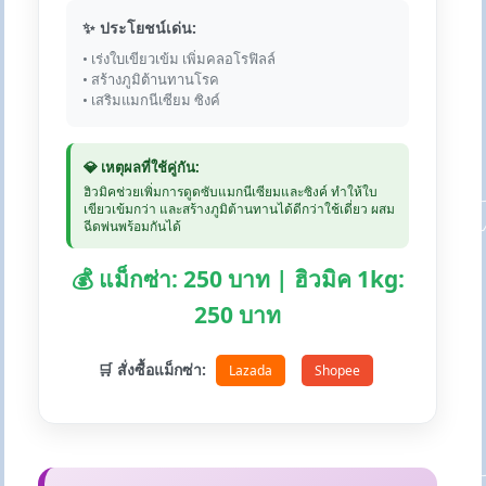
✨ ประโยชน์เด่น:
• เร่งใบเขียวเข้ม เพิ่มคลอโรฟิลล์
• สร้างภูมิต้านทานโรค
• เสริมแมกนีเซียม ซิงค์
💎 เหตุผลที่ใช้คู่กัน:
ฮิวมิคช่วยเพิ่มการดูดซับแมกนีเซียมและซิงค์ ทำให้ใบ
เขียวเข้มกว่า และสร้างภูมิต้านทานได้ดีกว่าใช้เดี่ยว ผสม
ฉีดพ่นพร้อมกันได้
💰 แม็กซ่า: 250 บาท | ฮิวมิค 1kg:
250 บาท
🛒 สั่งซื้อแม็กซ่า:
Lazada
Shopee