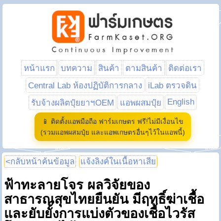
หน้าแรก
บทความ
สินค้า
ตามสินค้า
ติดต่อเรา
Central Lab ห้องปฏิบัติการกลาง
iLab ตรวจดิน
English
รับจ้างผลิตปุ๋ยยาฯOEM
แอพผสมปุ๋ย
📱 ติดตั้งแอพมือถือ ฟาร์มเกษตร ฟรี!ไม่มีเงื่อนไข
(รวมแอพผสมปุ๋ย และแอพเกษตรอื่นๆไว้ในแอพนี้)
<กลับหน้าค้นข้อมูล
แจ้งลิงค์ในเนื้อหาเสีย
ฟ้าทะลายโจร ผลวิจัยของ
สาธารณสุขไทยยืนยัน มีฤทธิ์ฆ่าเชื้อ
และยับยั้งการแบ่งตัวของเชื้อไวรัส