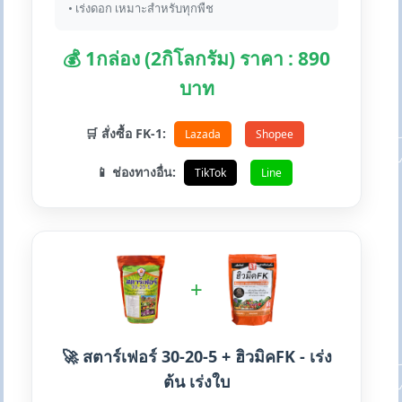
• เร่งดอก เหมาะสำหรับทุกพืช
💰 1กล่อง (2กิโลกรัม) ราคา : 890
บาท
🛒 สั่งซื้อ FK-1:
Lazada
Shopee
📱 ช่องทางอื่น:
TikTok
Line
+
🚀 สตาร์เฟอร์ 30-20-5 + ฮิวมิคFK - เร่ง
ต้น เร่งใบ