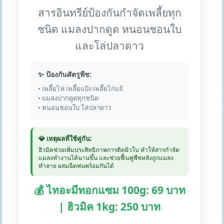
สารอินทรีย์ป้องกันกำจัดเพลี้ยทุก
ชนิด แมลงปากดูด หนอนชอนใบ
และโล่ปลาดาว
✨ ป้องกันศัตรูพืช:
• เพลี้ยไฟ เพลี้ยแป้ง เพลี้ยไก่แจ้
• แมลงปากดูดทุกชนิด
• หนอนชอนใบ โล่ปลาดาว
💎 เหตุผลที่ใช้คู่กัน:
ฮิวมิคช่วยเพิ่มประสิทธิภาพการติดผิวใบ ทำให้สารกำจัด
แมลงทำงานได้นานขึ้น และช่วยฟื้นฟูพืชหลังถูกแมลง
ทำลาย ผสมฉีดพ่นพร้อมกันได้
💰 ไทอะมีทอกแซม 100g: 69 บาท
| ฮิวมิค 1kg: 250 บาท