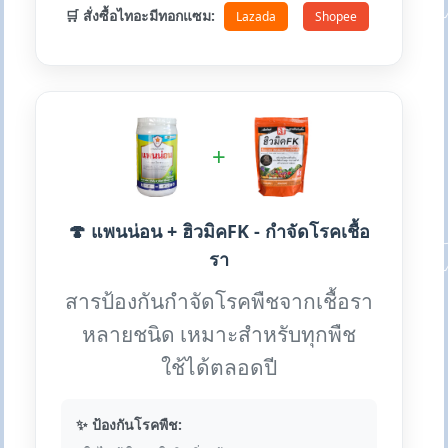
🛒 สั่งซื้อไทอะมีทอกแซม:
Lazada
Shopee
+
🍄 แพนน่อน + ฮิวมิคFK - กำจัดโรคเชื้อ
รา
สารป้องกันกำจัดโรคพืชจากเชื้อรา
หลายชนิด เหมาะสำหรับทุกพืช
ใช้ได้ตลอดปี
✨ ป้องกันโรคพืช: