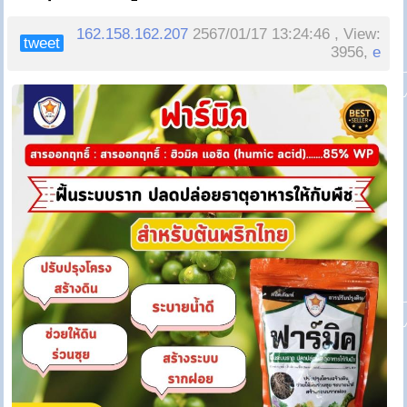
162.158.162.207
2567/01/17 13:24:46 , View:
tweet
3956,
e