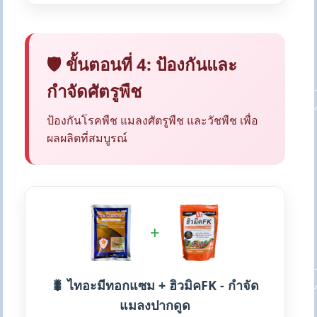
🛡️ ขั้นตอนที่ 4: ป้องกันและ
กำจัดศัตรูพืช
ป้องกันโรคพืช แมลงศัตรูพืช และวัชพืช เพื่อ
ผลผลิตที่สมบูรณ์
+
🐛 ไทอะมีทอกแซม + ฮิวมิคFK - กำจัด
แมลงปากดูด