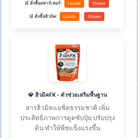
🛒 สั่งซื้อสตาร์เฟอร์:
Lazada
Shopee
🛒 สั่งซื้อฮิวมิค:
Lazada
Shopee
💎 ฮิวมิคFK - ตัวช่วยเสริมพื้นฐาน
สารฮิวมิคแอซิดธรรมชาติ เพิ่ม
ประสิทธิภาพการดูดซับปุ๋ย ปรับปรุง
ดิน ทำให้พืชแข็งแรงขึ้น