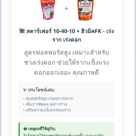
+
🌺 สตาร์เฟอร์ 10-40-10 + ฮิวมิคFK - เร่ง
ราก เร่งดอก
สูตรฟอสฟอรัสสูง เหมาะสำหรับ
ช่วงเร่งดอก ช่วยให้รากแข็งแรง
ดอกออกเยอะ คุณภาพดี
✨ ประโยชน์เด่น:
• ฟอสฟอรัสสูง เร่งดอก เร่งราก
• เพิ่มการติดผล ลดการร่วง
• เสริมความแข็งแรงของราก
💎 เหตุผลที่ใช้คู่กัน:
ฮิวมิคช่วยให้ฟอสฟอรัสถูกดูดซับง่ายขึ้น เร่งการเจริญ