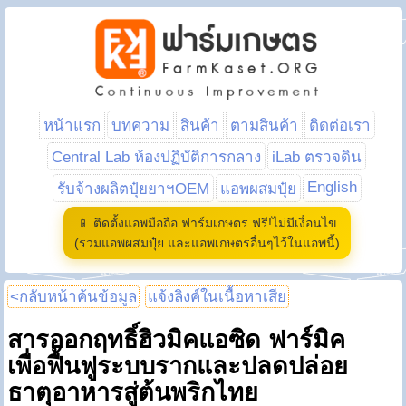
หน้าแรก
บทความ
สินค้า
ตามสินค้า
ติดต่อเรา
Central Lab ห้องปฏิบัติการกลาง
iLab ตรวจดิน
English
รับจ้างผลิตปุ๋ยยาฯOEM
แอพผสมปุ๋ย
📱 ติดตั้งแอพมือถือ ฟาร์มเกษตร ฟรี!ไม่มีเงื่อนไข
(รวมแอพผสมปุ๋ย และแอพเกษตรอื่นๆไว้ในแอพนี้)
<กลับหน้าค้นข้อมูล
แจ้งลิงค์ในเนื้อหาเสีย
สารออกฤทธิ์ฮิวมิคแอซิด ฟาร์มิค
เพื่อฟื้นฟูระบบรากและปลดปล่อย
ธาตุอาหารสู่ต้นพริกไทย