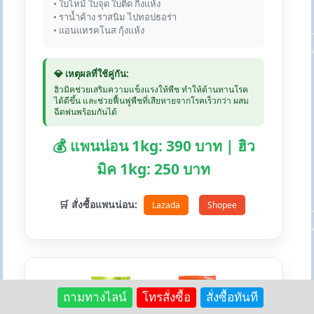
• ใบไหม้ ใบจุด ใบติด กิ่งแห้ง
• ราน้ำค้าง ราสนิม ไปทอปธอร่า
• แอนแทรคโนส กุ้งแห้ง
💎 เหตุผลที่ใช้คู่กัน:
ฮิวมิคช่วยเสริมความแข็งแรงให้พืช ทำให้ต้านทานโรค
ได้ดีขึ้น และช่วยฟื้นฟูพืชที่เสียหายจากโรคเร็วกว่า ผสม
ฉีดพ่นพร้อมกันได้
💰 แพนน่อน 1kg: 390 บาท | ฮิว
มิค 1kg: 250 บาท
🛒 สั่งซื้อแพนน่อน:
Lazada
Shopee
ถามทางไลน์
โทรสั่งซื้อ
สั่งซื้อทันที
+