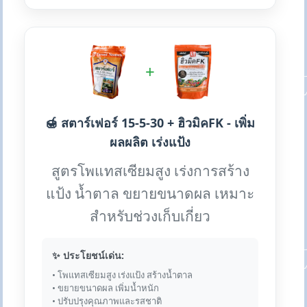
+
🍯 สตาร์เฟอร์ 15-5-30 + ฮิวมิคFK - เพิ่ม
ผลผลิต เร่งแป้ง
สูตรโพแทสเซียมสูง เร่งการสร้าง
แป้ง น้ำตาล ขยายขนาดผล เหมาะ
สำหรับช่วงเก็บเกี่ยว
✨ ประโยชน์เด่น:
• โพแทสเซียมสูง เร่งแป้ง สร้างน้ำตาล
• ขยายขนาดผล เพิ่มน้ำหนัก
• ปรับปรุงคุณภาพและรสชาติ