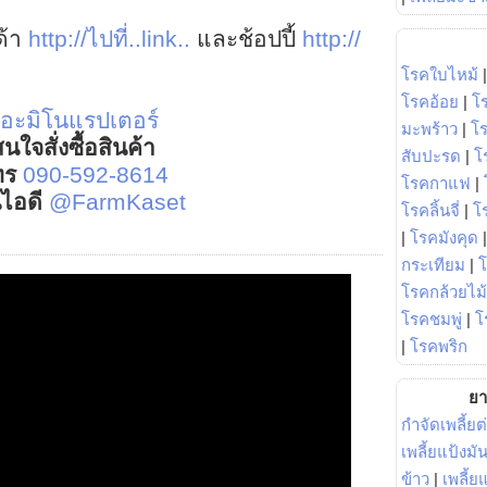
ด้า
http://ไปที่..link..
และช้อปปี้
http://
โรคใบไหม้
โรคอ้อย
|
โ
อะมิโนแรปเตอร์
มะพร้าว
|
โ
นใจสั่งซื้อสินค้า
สับปะรด
|
โ
ทร
090-592-8614
โรคกาแฟ
|
์ไอดี
@FarmKaset
โรคลิ้นจี่
|
โร
|
โรคมังคุด
กระเทียม
|
โรคกล้วยไม้
โรคชมพู่
|
โ
|
โรคพริก
ยา
กำจัดเพลี้ยต
เพลี้ยแป้งม
ข้าว
|
เพลี้