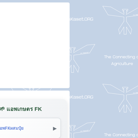
🌱 แอพเกษตร FK
▶
อพFKผสมปุ๋ย