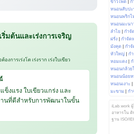
ข้าวโพด
|
ก
หนอนสับปะ
หนอนพริกไ
หนอนมะนา
ลำไย
|
กำจัด
 เริ่มต้นและเร่งการเจริญ
ฝรั่ง
|
กำจัด
มังคุด
|
กำจั
หัวใหญ่
|
กำ
ือต้องการเร่งโต เร่งราก เร่งใบเขียว
หอมแดง
|
ก
หนอนกล้วยไ
หนอนน้อยห
ี้
หนอนเงาะ
|
กแข็งแรง ใบเขียวแกร่ง และ
มะขาม
|
กำ
นฐานที่ดีสำหรับการพัฒนาในขั้น
iLab.work ผู
อาหารใน ดิน
ฐาน ISO/IE