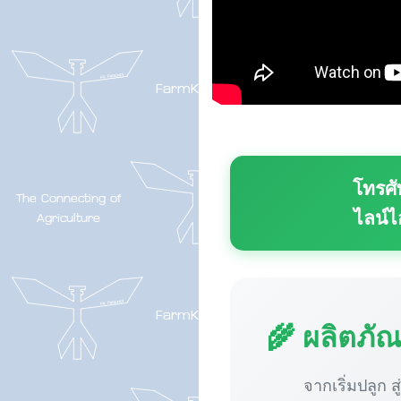
โทรศั
ไลน์ไ
🌾 ผลิตภั
จากเริ่มปลูก ส