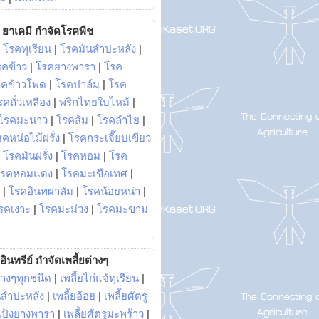
ยาเคมี กำจัดโรคพืช
|
โรคทุเรียน
|
โรคมันสำปะหลัง
|
รคข้าว
|
โรคยางพารา
|
โรค
รคข้าวโพด
|
โรคปาล์ม
|
โรค
รคถั่วเหลือง
|
พริกไทยใบไหม้
|
โรคมะนาว
|
โรคส้ม
|
โรคลำไย
|
คหน่อไม้ฝรั่ง
|
โรคกระเจี๊ยบเขียว
|
โรคมันฝรั่ง
|
โรคหอม
|
โรค
โรคหอมแดง
|
โรคมะเขือเทศ
|
|
โรคอินทผาลัม
|
โรคน้อยหน่า
|
รคเงาะ
|
โรคมะม่วง
|
โรคมะขาม
อินทรีย์ กำจัดเพลี้ยต่างๆ
่างๆทุกชนิด
|
เพลี้ยไก่แจ้ทุเรียน
|
ันสำปะหลัง
|
เพลี้ยอ้อย
|
เพลี้ยศัตรู
ยแป้งยางพารา
|
เพลี้ยศัตรูมะพร้าว
|