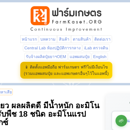
หน้าแรก
บทความ
สินค้า
ตามสินค้า
ติดต่อเรา
Central Lab ห้องปฏิบัติการกลาง
iLab ตรวจดิน
รับจ้างผลิตปุ๋ยยาฯOEM
แอพผสมปุ๋ย
English
📱 ติดตั้งแอพมือถือ ฟาร์มเกษตร ฟรี!ไม่มีเงื่อนไข
(รวมแอพผสมปุ๋ย และแอพเกษตรอื่นๆไว้ในแอพนี้)
้อหาเสีย
ียว ผลผลิตดี มีน้ำหนัก อะมิโน
ับพืช 18 ชนิด อะมิโนแรป
🌱
แ
กซ์