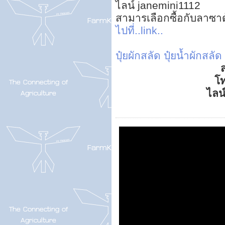
ไลน์ janemini1112
สามารเลือกซื้อกับลาซา
ไปที่..link..
ปุ๋ยผักสลัด
ปุ๋ยน้ำผักสลัด
ส
โ
ไลน