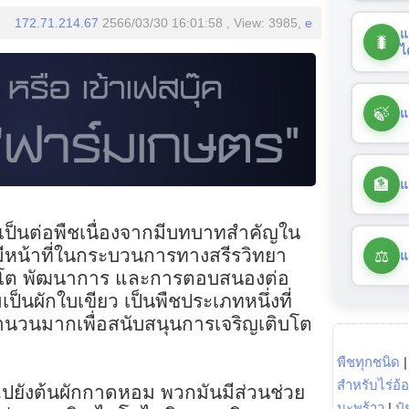
172.71.214.67
2566/03/30 16:01:58 , View: 3985,
e
แ
🐛
ไ
🍃
แ
🏦
แ
ป็นต่อพืชเนื่องจากมีบทบาทสำคัญใน
⚖️
มีหน้าที่ในกระบวนการทางสรีรวิทยา
แ
ติบโต พัฒนาการ และการตอบสนองต่อ
็นผักใบเขียว เป็นพืชประเภทหนึ่งที่
นวนมากเพื่อสนับสนุนการเจริญเติบโต
พืชทุกชนิด
สำหรับไร่อ้
งไปยังต้นผักกาดหอม พวกมันมีส่วนช่วย
มะพร้าว
|
ปุ