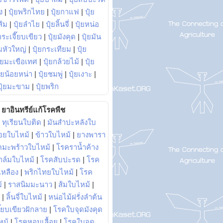
ง
|
ปุ๋ยพริกไทย
|
ปุ๋ยกาแฟ
|
ปุ๋ย
ส้ม
|
ปุ๋ยลำไย
|
ปุ๋ยลิ้นจี่
|
ปุ๋ยหน่อ
กระเจี๊ยบเขียว
|
ปุ๋ยมังคุด
|
ปุ๋ยมัน
มหัวใหญ่
|
ปุ๋ยกระเทียม
|
ปุ๋ย
ุ๋ยมะเขือเทศ
|
ปุ๋ยกล้วยไม้
|
ปุ๋ย
ุ๋ยน้อยหน่า
|
ปุ๋ยชมพู่
|
ปุ๋ยเงาะ
|
ปุ๋ยมะขาม
|
ปุ๋ยพริก
ยาอินทรีย์แก้โรคพืช
|
ทุเรียนใบติด
|
มันสำปะหลังใบ
อยใบไหม้
|
ข้าวใบไหม้
|
ยางพารา
คมะพร้าวใบไหม้
|
โรคราน้ำค้าง
าล์มใบไหม้
|
โรคสับปะรด
|
โรค
วเหลือง
|
พริกไทยใบไหม้
|
โรค
้
|
ราสนิมมะนาว
|
ส้มใบไหม้
|
|
ลิ้นจี่ใบไหม้
|
หน่อไม้ฝรั่งลำต้น
ี๊ยบเขียวฝักลาย
|
โรคใบจุดมังคุด
หม้
|
โรคหอมเลื้อย
|
โรคใบจุด