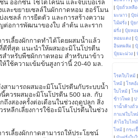
ช่น ออกซิน ไซโตไคนิน และจิบเบอเรล
|
ปุ๋ยถั่วเหลือ
ร้างและขยายเซลล์ในผักกาดหอม ฮอร์โมน
มะนาว
|
ปุ๋ย
รแบ่งเซลล์ การยืดตัว และการสร้างความ
ไม้ฝรั่ง
|
ปุ๋ย
คัญต่อการพัฒนาของใบ ลำต้น และราก
ฝรั่ง
|
ปุ๋ยหอ
หอมแดง
|
ป
ารเลี้ยงผักกาดทำได้โดยผสมน้ำแล้ว
อินทผลัม
|
ป
์ที่ดีที่สุด แนะนำให้ผสมอะมิโนโปรตีน
ปุ๋ยมะม่วง
|
ิตรสำหรับพืชผักกาดหอม สำหรับนาข้าว
ห้ใช้ความเข้มข้นสูงกว่านี้ 20-40 มล.
โรคใบไหม้
ไหม้
|
โรคอ้
ังสามารถผสมอะมิโนโปรตีนกับระบบน้ำ
ใบไหม้
|
โร
่งนี้ควรผสมอะมิโนโปรตีน 500 มล. กับ
ข้าวโพด
|
ป
ึงสองครั้งต่อเดือนในช่วงฤดูปลูก สิ่ง
ราน้ำค้างถั่
วรหลีกเลี่ยงการใช้อะมิโนโปรตีนในช่วง
กาแฟใบไหม
ลำไยใบไหม้
ไหม้
|
กระเจ
ารเลี้ยงผักกาดสามารถให้ประโยชน์
|
มันฝรั่งใบใ