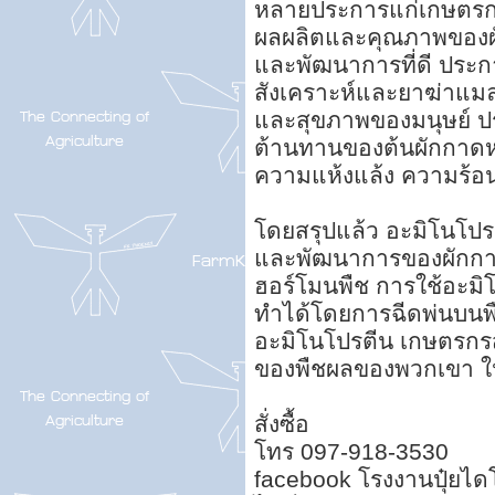
หลายประการแก่เกษตรก
ผลผลิตและคุณภาพของผั
และพัฒนาการที่ดี ประก
สังเคราะห์และยาฆ่าแมลง
และสุขภาพของมนุษย์ ป
ต้านทานของต้นผักกาดห
ความแห้งแล้ง ความร้อ
โดยสรุปแล้ว อะมิโนโป
และพัฒนาการของผักกา
ฮอร์โมนพืช การใช้อะมิ
ทำได้โดยการฉีดพ่นบนพ
อะมิโนโปรตีน เกษตรก
ของพืชผลของพวกเขา ในข
สั่งซื้อ
โทร 097-918-3530
facebook โรงงานปุ๋ยไดโ