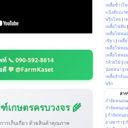
เพลี้ยข้าวโ
แป้งสับปะร
พริกไทย
|
เ
เพลี้ยไฟส้ม
เพลี้ยไฟหน่อ
เขียว
|
เพลี้
เพลี้ยไฟหอม
เพลี้ยไฟหอ
พท์
📞 090-592-8614
กล้วยไม้
|
เพ
อดี
💬 @FarmKaset
น้อยหน่า
|
เ
เพลี้ยจักจั่น
พริก
สารช
กำจัดหนอนศ
ณฑ์เกษตรครบวงจร 🌾
กำจัดหนอนม
|
กำจัดหนอ
ู่การเก็บเกี่ยว ด้วยสินค้าคุณภาพ
ยางพารา
|
ก