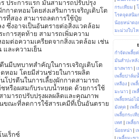
ร ประการแรก มันสามารถปรับปรุง
กระเทียม
|
กกาดหอมโดยส่งเสริมการเจริญเติบโต
โรคจุดสนิมก
ารที่สอง สามารถลดการใช้ปุ๋ย
น้อยหน่าดอก
 ซึ่งอาจเป็นอันตรายต่อสิ่งแวดล้อม
มะม่วงใบไห
ระการสุดท้าย สามารถเพิ่มความ
อมต่อความเครียดจากสิ่งแวดล้อม เช่น
ย
น และความเย็น
กำจัดเพลี้ยต
มันสำปะหลั
รตีนมีบทบาทสำคัญในการเจริญเติบโต
ยางพารา
|
เ
ดหอม โดยมีส่วนช่วยในการผลิต
เพลี้ยปาล์มน
โนโปรตีนในการเลี้ยงผักกาดสามารถ
เหลือง
|
เพลี
ืชหรือผสมกับระบบน้ำหยด ด้วยการใช้
มะนาว
|
เพล
รสามารถปรับปรุงผลผลิตและคุณภาพ
เพลี้ยหน่อไม้
ณะที่ลดการใช้สารเคมีที่เป็นอันตราย
มังคุด
|
เพลี้
เพลี้ยกระเที
เทศ
|
เพลี้ย
น้อยหน่า
|
เ
นเร็กซ์
|
เพลี้ยมะข