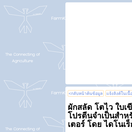
<กลับหน้าค้นข้อมูล
แจ้งลิงค์ในเนื
ผักสลัด โตไว ใบเข
โปรตีนจำเป็นสำหร
เตอร์ โดย ไดโนเร็