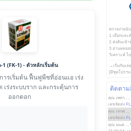
ตรวจง่ายนั
1.เลือกและ
2.ส่งดินเข้า
3.อ่านผลออน
วิเคราะห์ ไปต
1 (FK-1) - ตัวหลักเริ่มต้น
→เริ่มกันเล
[มีชุดโปรฯแ
รเริ่มต้น ฟื้นฟูพืชที่อ่อนแอ เร่ง
ต เร่งระบบราก และกระตุ้นการ
ติดตามสิ
ออกดอก
คุณ เพทา...
,
เลขจัดส่ง
F
คุณ เสกศ...
,
เลขจัดส่ง
F
คุณ ssuk...
,
15:00:04
, เ