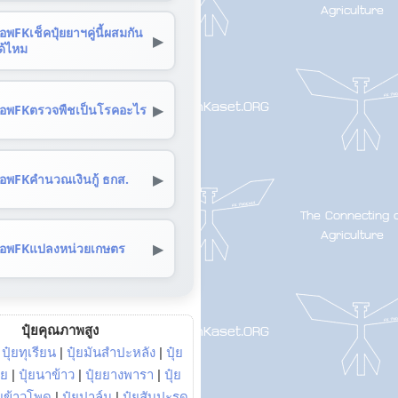
อพFKเช็คปุ๋ยยาฯคู่นี้ผสมกัน
▶
ด้ไหม
▶
อพFKตรวจพืชเป็นโรคอะไร
▶
อพFKคำนวณเงินกู้ ธกส.
▶
อพFKแปลงหน่วยเกษตร
ปุ๋ยคุณภาพสูง
|
ปุ๋ยทุเรียน
|
ปุ๋ยมันสำปะหลัง
|
ปุ๋ย
อย
|
ปุ๋ยนาข้าว
|
ปุ๋ยยางพารา
|
ปุ๋ย
๋ยข้าวโพด
|
ปุ๋ยปาล์ม
|
ปุ๋ยสับปะรด