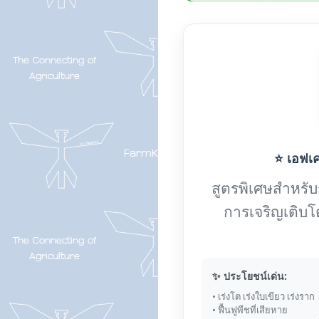
⭐ เอฟเค-
สูตรพิเศษสำหรับกา
การเจริญเติบโ
✨ ประโยชน์เด่น:
• เร่งโต เร่งใบเขียว เร่งราก
• ฟื้นฟูพืชที่เสียหาย