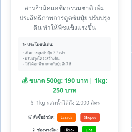
สารฮิวมิคแอซิดธรรมชาติ เพิ่ม
ประสิทธิภาพการดูดซับปุ๋ย ปรับปรุง
ดิน ทำให้พืชแข็งแรงขึ้น
✨ ประโยชน์เด่น:
• เพิ่มการดูดซับปุ๋ย 2-3 เท่า
• ปรับปรุงโครงสร้างดิน
• ใช้ได้ทุกพืช ผสมกับปุ๋ยอื่นได้
💰 ขนาด 500g: 190 บาท | 1kg:
250 บาท
💧 1kg ผสมน้ำได้ถึง 2,000 ลิตร
🛒 สั่งซื้อฮิวมิค:
Lazada
Shopee
📱 ช่องทางอื่น:
TikTok
Line