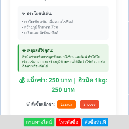
✨ ประโยชน์เด่น:
• เร่งใบเขียวเข้ม เพิ่มคลอโรฟิลล์
• สร้างภูมิต้านทานโรค
• เสริมแมกนีเซียม ซิงค์
💎 เหตุผลที่ใช้คู่กัน:
ฮิวมิคช่วยเพิ่มการดูดซับแมกนีเซียมและซิงค์ ทำให้ใบ
เขียวเข้มกว่า และสร้างภูมิต้านทานได้ดีกว่าใช้เดี่ยว ผสม
ฉีดพ่นพร้อมกันได้
💰 แม็กซ่า: 250 บาท | ฮิวมิค 1kg:
250 บาท
🛒 สั่งซื้อแม็กซ่า:
Lazada
Shopee
ถามทางไลน์
โทรสั่งซื้อ
สั่งซื้อทันที