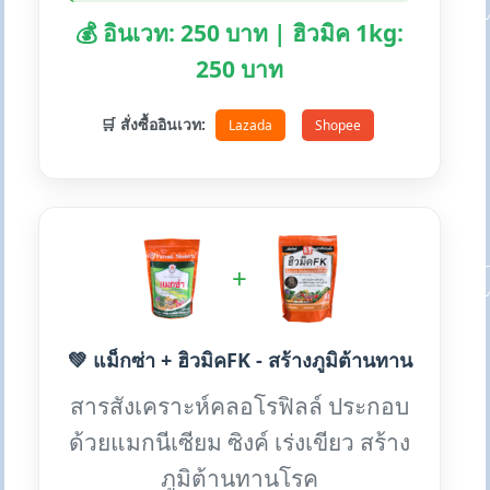
💰 อินเวท: 250 บาท | ฮิวมิค 1kg:
250 บาท
🛒 สั่งซื้ออินเวท:
Lazada
Shopee
+
💚 แม็กซ่า + ฮิวมิคFK - สร้างภูมิต้านทาน
สารสังเคราะห์คลอโรฟิลล์ ประกอบ
ด้วยแมกนีเซียม ซิงค์ เร่งเขียว สร้าง
ภูมิต้านทานโรค