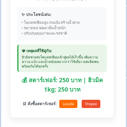
✨ ประโยชน์เด่น:
• โพแทสเซียมสูง เร่งแป้ง สร้างน้ำตาล
• ขยายขนาดผล เพิ่มน้ำหนัก
• ปรับปรุงคุณภาพและรสชาติ
💎 เหตุผลที่ใช้คู่กัน:
ฮิวมิคช่วยส่งโพแทสเซียมเข้าสู่ผลได้เร็วขึ้น เพิ่มความ
หวาน แป้ง และน้ำหนักผลมากกว่าใช้เดี่ยว ผสมฉีดพ่น
พร้อมกันได้ทุกครั้ง
💰 สตาร์เฟอร์: 250 บาท | ฮิวมิค
1kg: 250 บาท
🛒 สั่งซื้อสตาร์เฟอร์:
Lazada
Shopee