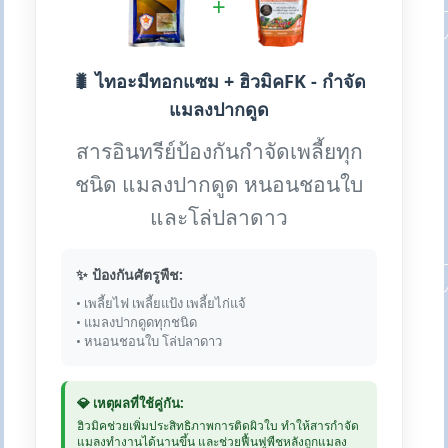
+
🐛 ไทอะมีทอกแซม + ฮิวมิคFK - กำจัด
แมลงปากดูด
สารอินทรีย์ป้องกันกำจัดเพลี้ยทุก
ชนิด แมลงปากดูด หนอนชอนใบ
และโล่ปลาดาว
✨ ป้องกันศัตรูพืช:
• เพลี้ยไฟ เพลี้ยแป้ง เพลี้ยไก่แจ้
• แมลงปากดูดทุกชนิด
• หนอนชอนใบ โล่ปลาดาว
💎 เหตุผลที่ใช้คู่กัน:
ฮิวมิคช่วยเพิ่มประสิทธิภาพการติดผิวใบ ทำให้สารกำจัด
แมลงทำงานได้นานขึ้น และช่วยฟื้นฟูพืชหลังถูกแมลง