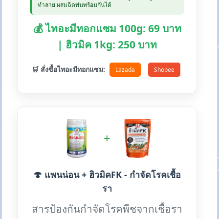
ทำลาย ผสมฉีดพ่นพร้อมกันได้
💰 ไทอะมีทอกแซม 100g: 69 บาท
| ฮิวมิค 1kg: 250 บาท
🛒 สั่งซื้อไทอะมีทอกแซม:
Lazada
Shopee
+
🍄 แพนน่อน + ฮิวมิคFK - กำจัดโรคเชื้อ
รา
สารป้องกันกำจัดโรคพืชจากเชื้อรา