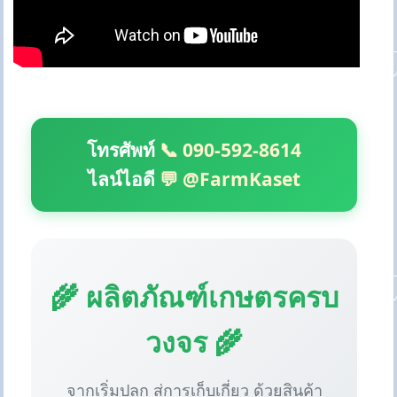
โทรศัพท์
📞 090-592-8614
ไลน์ไอดี
💬 @FarmKaset
🌾 ผลิตภัณฑ์เกษตรครบ
วงจร 🌾
จากเริ่มปลูก สู่การเก็บเกี่ยว ด้วยสินค้า