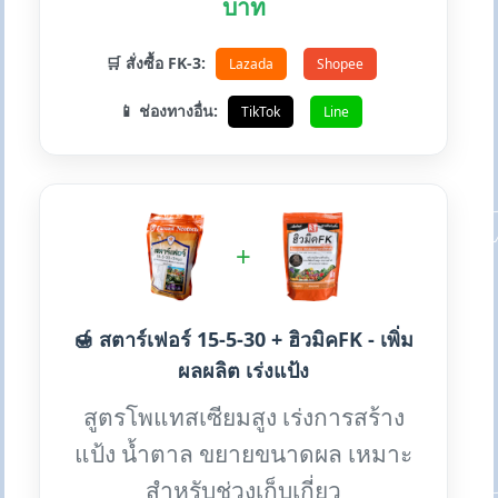
บาท
🛒 สั่งซื้อ FK-3:
Lazada
Shopee
📱 ช่องทางอื่น:
TikTok
Line
+
🍯 สตาร์เฟอร์ 15-5-30 + ฮิวมิคFK - เพิ่ม
ผลผลิต เร่งแป้ง
สูตรโพแทสเซียมสูง เร่งการสร้าง
แป้ง น้ำตาล ขยายขนาดผล เหมาะ
สำหรับช่วงเก็บเกี่ยว