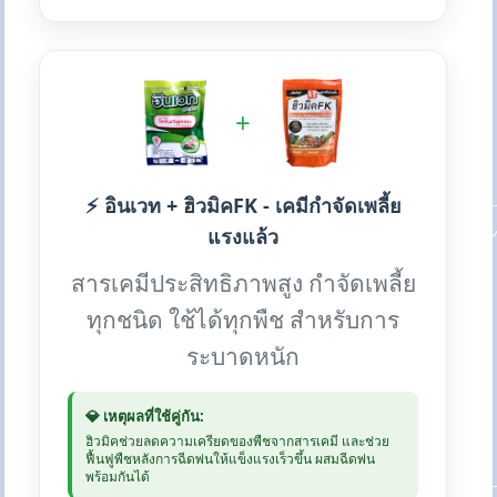
+
⚡ อินเวท + ฮิวมิคFK - เคมีกำจัดเพลี้ย
แรงแล้ว
สารเคมีประสิทธิภาพสูง กำจัดเพลี้ย
ทุกชนิด ใช้ได้ทุกพืช สำหรับการ
ระบาดหนัก
💎 เหตุผลที่ใช้คู่กัน:
ฮิวมิคช่วยลดความเครียดของพืชจากสารเคมี และช่วย
ฟื้นฟูพืชหลังการฉีดพ่นให้แข็งแรงเร็วขึ้น ผสมฉีดพ่น
พร้อมกันได้