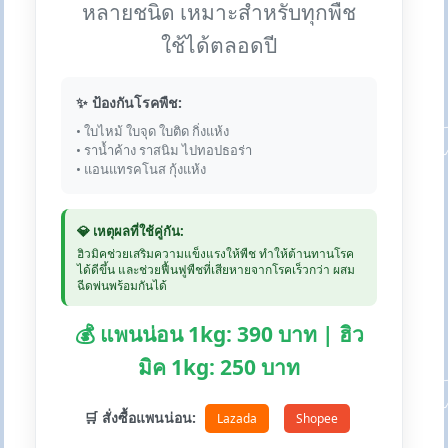
หลายชนิด เหมาะสำหรับทุกพืช
ใช้ได้ตลอดปี
✨ ป้องกันโรคพืช:
• ใบไหม้ ใบจุด ใบติด กิ่งแห้ง
• ราน้ำค้าง ราสนิม ไปทอปธอร่า
• แอนแทรคโนส กุ้งแห้ง
💎 เหตุผลที่ใช้คู่กัน:
ฮิวมิคช่วยเสริมความแข็งแรงให้พืช ทำให้ต้านทานโรค
ได้ดีขึ้น และช่วยฟื้นฟูพืชที่เสียหายจากโรคเร็วกว่า ผสม
ฉีดพ่นพร้อมกันได้
💰 แพนน่อน 1kg: 390 บาท | ฮิว
มิค 1kg: 250 บาท
🛒 สั่งซื้อแพนน่อน:
Lazada
Shopee