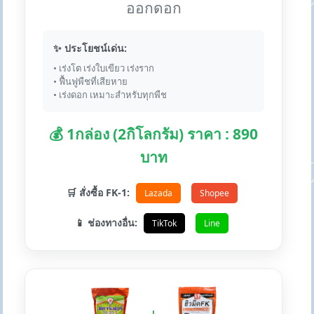
ออกดอก
✨ ประโยชน์เด่น:
• เร่งโต เร่งใบเขียว เร่งราก
• ฟื้นฟูพืชที่เสียหาย
• เร่งดอก เหมาะสำหรับทุกพืช
💰 1กล่อง (2กิโลกรัม) ราคา : 890
บาท
🛒 สั่งซื้อ FK-1:
Lazada
Shopee
📱 ช่องทางอื่น:
TikTok
Line