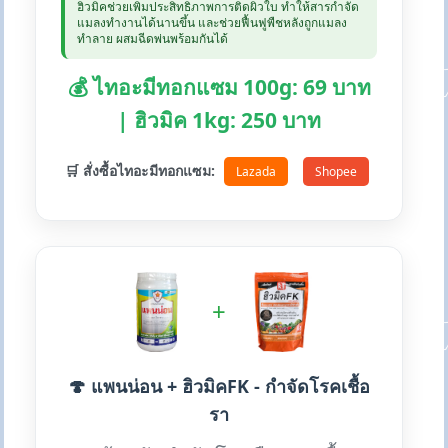
ฮิวมิคช่วยเพิ่มประสิทธิภาพการติดผิวใบ ทำให้สารกำจัด
แมลงทำงานได้นานขึ้น และช่วยฟื้นฟูพืชหลังถูกแมลง
ทำลาย ผสมฉีดพ่นพร้อมกันได้
💰 ไทอะมีทอกแซม 100g: 69 บาท
| ฮิวมิค 1kg: 250 บาท
🛒 สั่งซื้อไทอะมีทอกแซม:
Lazada
Shopee
+
🍄 แพนน่อน + ฮิวมิคFK - กำจัดโรคเชื้อ
รา