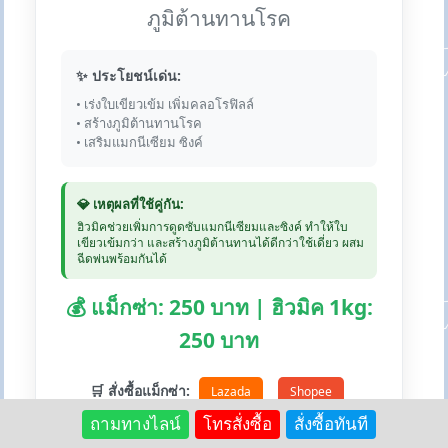
ภูมิต้านทานโรค
✨ ประโยชน์เด่น:
• เร่งใบเขียวเข้ม เพิ่มคลอโรฟิลล์
• สร้างภูมิต้านทานโรค
• เสริมแมกนีเซียม ซิงค์
💎 เหตุผลที่ใช้คู่กัน:
ฮิวมิคช่วยเพิ่มการดูดซับแมกนีเซียมและซิงค์ ทำให้ใบ
เขียวเข้มกว่า และสร้างภูมิต้านทานได้ดีกว่าใช้เดี่ยว ผสม
ฉีดพ่นพร้อมกันได้
💰 แม็กซ่า: 250 บาท | ฮิวมิค 1kg:
250 บาท
🛒 สั่งซื้อแม็กซ่า:
Lazada
Shopee
ถามทางไลน์
โทรสั่งซื้อ
สั่งซื้อทันที