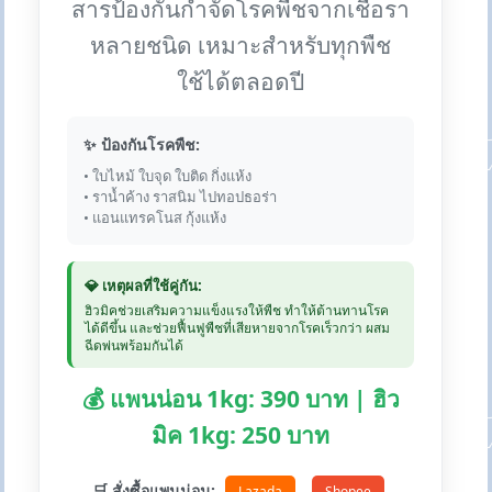
สารป้องกันกำจัดโรคพืชจากเชื้อรา
หลายชนิด เหมาะสำหรับทุกพืช
ใช้ได้ตลอดปี
✨ ป้องกันโรคพืช:
• ใบไหม้ ใบจุด ใบติด กิ่งแห้ง
• ราน้ำค้าง ราสนิม ไปทอปธอร่า
• แอนแทรคโนส กุ้งแห้ง
💎 เหตุผลที่ใช้คู่กัน:
ฮิวมิคช่วยเสริมความแข็งแรงให้พืช ทำให้ต้านทานโรค
ได้ดีขึ้น และช่วยฟื้นฟูพืชที่เสียหายจากโรคเร็วกว่า ผสม
ฉีดพ่นพร้อมกันได้
💰 แพนน่อน 1kg: 390 บาท | ฮิว
มิค 1kg: 250 บาท
🛒 สั่งซื้อแพนน่อน:
Lazada
Shopee