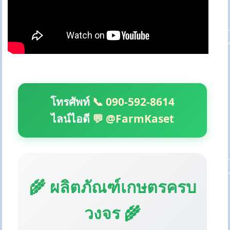
โทรศัพท์
📞 090-592-8614
ไลน์ไอดี
💬 @FarmKaset
🌾 ผลิตภัณฑ์เกษตรครบ
วงจร 🌾