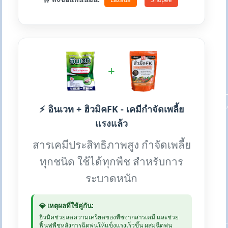
+
⚡ อินเวท + ฮิวมิคFK - เคมีกำจัดเพลี้ย
แรงแล้ว
สารเคมีประสิทธิภาพสูง กำจัดเพลี้ย
ทุกชนิด ใช้ได้ทุกพืช สำหรับการ
ระบาดหนัก
💎 เหตุผลที่ใช้คู่กัน:
ฮิวมิคช่วยลดความเครียดของพืชจากสารเคมี และช่วย
ฟื้นฟูพืชหลังการฉีดพ่นให้แข็งแรงเร็วขึ้น ผสมฉีดพ่น