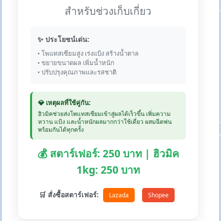
สำหรับช่วงเก็บเกี่ยว
✨ ประโยชน์เด่น:
• โพแทสเซียมสูง เร่งแป้ง สร้างน้ำตาล
• ขยายขนาดผล เพิ่มน้ำหนัก
• ปรับปรุงคุณภาพและรสชาติ
💎 เหตุผลที่ใช้คู่กัน:
ฮิวมิคช่วยส่งโพแทสเซียมเข้าสู่ผลได้เร็วขึ้น เพิ่มความ
หวาน แป้ง และน้ำหนักผลมากกว่าใช้เดี่ยว ผสมฉีดพ่น
พร้อมกันได้ทุกครั้ง
💰 สตาร์เฟอร์: 250 บาท | ฮิวมิค
1kg: 250 บาท
🛒 สั่งซื้อสตาร์เฟอร์:
Lazada
Shopee