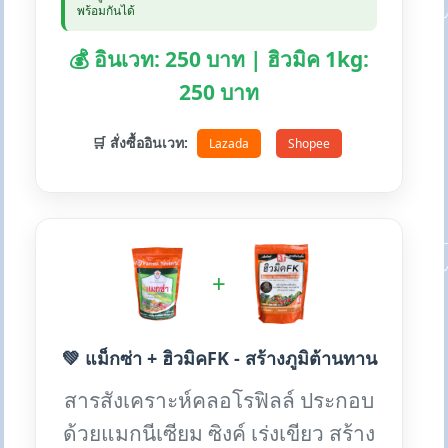
พร้อมกันได้
💰 อินเวท: 250 บาท | ฮิวมิค 1kg:
250 บาท
🛒 สั่งซื้ออินเวท:
Lazada
Shopee
+
💚 แม็กซ่า + ฮิวมิคFK - สร้างภูมิต้านทาน
สารสังเคราะห์คลอโรฟิลล์ ประกอบ
ด้วยแมกนีเซียม ซิงค์ เร่งเขียว สร้าง