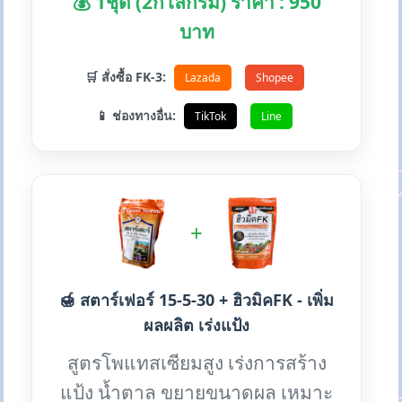
💰 1ชุด (2กิโลกรัม) ราคา : 950
บาท
🛒 สั่งซื้อ FK-3:
Lazada
Shopee
📱 ช่องทางอื่น:
TikTok
Line
+
🍯 สตาร์เฟอร์ 15-5-30 + ฮิวมิคFK - เพิ่ม
ผลผลิต เร่งแป้ง
สูตรโพแทสเซียมสูง เร่งการสร้าง
แป้ง น้ำตาล ขยายขนาดผล เหมาะ