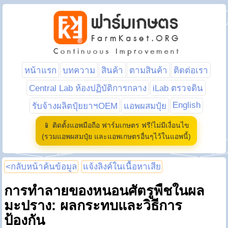
หน้าแรก
บทความ
สินค้า
ตามสินค้า
ติดต่อเรา
Central Lab ห้องปฏิบัติการกลาง
iLab ตรวจดิน
English
รับจ้างผลิตปุ๋ยยาฯOEM
แอพผสมปุ๋ย
📱 ติดตั้งแอพมือถือ ฟาร์มเกษตร ฟรี!ไม่มีเงื่อนไข
(รวมแอพผสมปุ๋ย และแอพเกษตรอื่นๆไว้ในแอพนี้)
<กลับหน้าค้นข้อมูล
แจ้งลิงค์ในเนื้อหาเสีย
การทำลายของหนอนศัตรูพืชในผล
มะปราง: ผลกระทบและวิธีการ
ป้องกัน