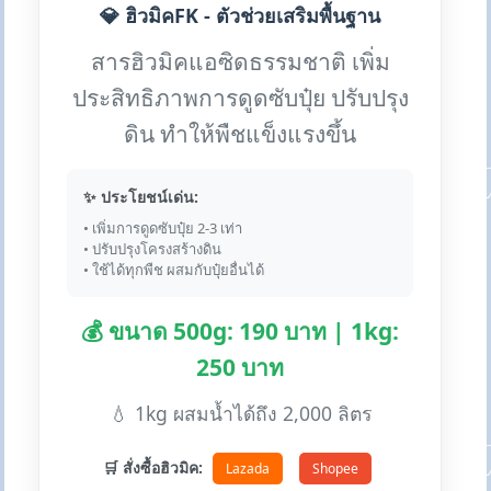
💎 ฮิวมิคFK - ตัวช่วยเสริมพื้นฐาน
สารฮิวมิคแอซิดธรรมชาติ เพิ่ม
ประสิทธิภาพการดูดซับปุ๋ย ปรับปรุง
ดิน ทำให้พืชแข็งแรงขึ้น
✨ ประโยชน์เด่น:
• เพิ่มการดูดซับปุ๋ย 2-3 เท่า
• ปรับปรุงโครงสร้างดิน
• ใช้ได้ทุกพืช ผสมกับปุ๋ยอื่นได้
💰 ขนาด 500g: 190 บาท | 1kg:
250 บาท
💧 1kg ผสมน้ำได้ถึง 2,000 ลิตร
🛒 สั่งซื้อฮิวมิค:
Lazada
Shopee