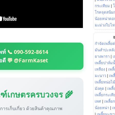
กระเทียม
|
โรคจุดสนิมก
น้อยหน่าดอก
มะม่วงใบไห
ย
กำจัดเพลี้ยต
มันสำปะหลั
พท์
📞 090-592-8614
ยางพารา
|
เ
อดี
💬 @FarmKaset
เพลี้ยปาล์มน
เหลือง
|
เพลี
มะนาว
|
เพล
เพลี้ยหน่อไม้
มังคุด
|
เพลี้
ณฑ์เกษตรครบวงจร 🌾
เพลี้ยกระเที
เทศ
|
เพลี้ย
ู่การเก็บเกี่ยว ด้วยสินค้าคุณภาพ
น้อยหน่า
|
เ
|
เพลี้ยมะข