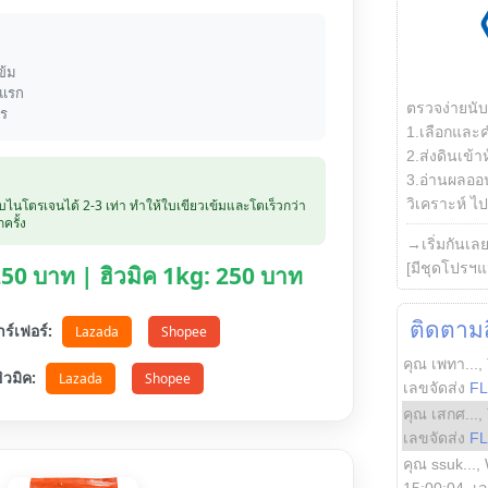
ข้ม
งแรก
ตรวจง่ายนั
าร
1.เลือกและ
2.ส่งดินเข้า
3.อ่านผลออน
วิเคราะห์ ไปต
ับไนโตรเจนได้ 2-3 เท่า ทำให้ใบเขียวเข้มและโตเร็วกว่า
ครั้ง
→เริ่มกันเล
[มีชุดโปรฯแ
 250 บาท | ฮิวมิค 1kg: 250 บาท
ติดตามสิ
ตาร์เฟอร์:
Lazada
Shopee
คุณ เพทา...
,
อฮิวมิค:
Lazada
Shopee
เลขจัดส่ง
F
คุณ เสกศ...
,
เลขจัดส่ง
F
คุณ ssuk...
,
15:00:04
, เ