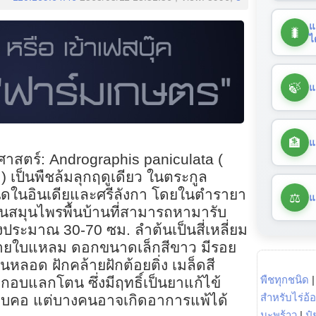
แ
🐛
ไ
🍃
แ
🏦
แ
ศาสตร์: Andrographis paniculata (
) เป็นพืชล้มลุกฤดูเดียว ในตระกูล
นิดในอินเดียและศรีลังกา โดยในตำรายา
⚖️
แ
นสมุนไพรพื้นบ้านที่สามารถหามารับ
ประมาณ 30-70 ซม. ลำต้นเป็นสี่เหลี่ยม
ลายใบแหลม ดอกขนาดเล็กสีขาว มีรอย
นหลอด ฝักคล้ายฝักต้อยติ่ง เมล็ดสี
พืชทุกชนิด
อบแลกโตน ซึ่งมีฤทธิ์เป็นยาแก้ไข้
สำหรับไร่อ้
จ็บคอ แต่บางคนอาจเกิดอาการแพ้ได้
มะพร้าว
|
ปุ