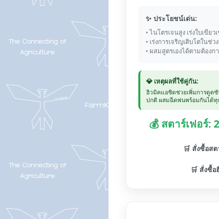
✨ ประโยชน์เด่น:
• ไนโตรเจนสูง เร่งใบเขียวเ
• เร่งการเจริญเติบโตในช่ว
• ผสมสูตรเองได้ตามต้องก
💎 เหตุผลที่ใช้คู่กัน:
ฮิวมิคแอซิดช่วยเพิ่มการดูดซ
ปกติ ผสมฉีดพ่นพร้อมกันได้ทุก
💰 สตาร์เฟอร์:
🛒 สั่งซื้อส
🛒 สั่งซื้