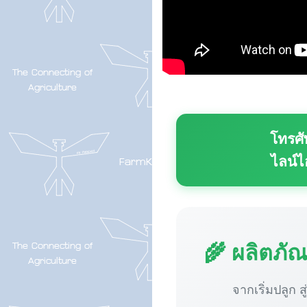
โทรศั
ไลน์ไ
🌾 ผลิตภั
จากเริ่มปลูก ส