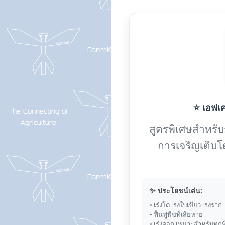
⭐ เอฟเค-
สูตรพิเศษสำหรับกา
การเจริญเติบโ
✨ ประโยชน์เด่น:
• เร่งโต เร่งใบเขียว เร่งราก
• ฟื้นฟูพืชที่เสียหาย
• เร่งดอก เหมาะสำหรับทุกพ