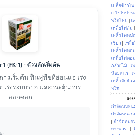
เพลี้ยข้าวโ
แป้งสับปะร
พริกไทย
|
เ
เพลี้ยไฟส้ม
เพลี้ยไฟหน่อ
เขียว
|
เพลี้
เพลี้ยไฟหอม
เพลี้ยไฟหอ
1 (FK-1) - ตัวหลักเริ่มต้น
กล้วยไม้
|
เพ
น้อยหน่า
|
เ
รเริ่มต้น ฟื้นฟูพืชที่อ่อนแอ เร่ง
เพลี้ยจักจั่น
ต เร่งระบบราก และกระตุ้นการ
พริก
ออกดอก
สารช
กำจัดหนอนศ
กำจัดหนอนม
|
กำจัดหนอ
ยางพารา
|
ก
ืช