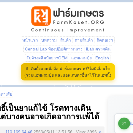
หน้าแรก
บทความ
สินค้า
ตามสินค้า
ติดต่อเรา
Central Lab ห้องปฏิบัติการกลาง
iLab ตรวจดิน
รับจ้างผลิตปุ๋ยยาฯOEM
แอพผสมปุ๋ย
English
📱 ติดตั้งแอพมือถือ ฟาร์มเกษตร ฟรี!ไม่มีเงื่อนไข
(รวมแอพผสมปุ๋ย และแอพเกษตรอื่นๆไว้ในแอพนี้)
้อหาเสีย
ิ์เป็นยาแก้ไข้ โรคทางเดิน
แต่บางคนอาจเกิดอาการแพ้ได้
🌱
แ
110.169.64.46
2563/05/11 13:51:56 , View: 3996,
e