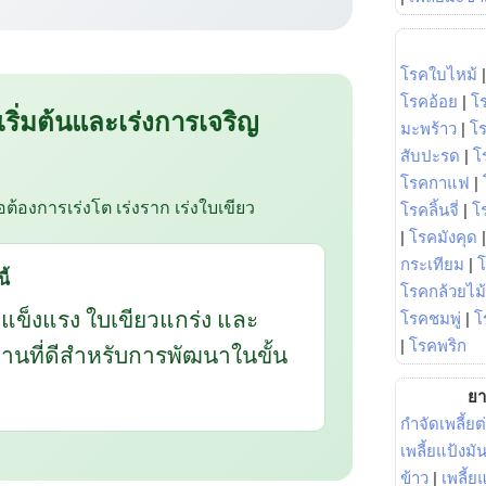
โรคใบไหม้
โรคอ้อย
|
โ
 เริ่มต้นและเร่งการเจริญ
มะพร้าว
|
โ
สับปะรด
|
โ
โรคกาแฟ
|
ือต้องการเร่งโต เร่งราก เร่งใบเขียว
โรคลิ้นจี่
|
โร
|
โรคมังคุด
กระเทียม
|
ี้
โรคกล้วยไม้
กแข็งแรง ใบเขียวแกร่ง และ
โรคชมพู่
|
โ
|
โรคพริก
นฐานที่ดีสำหรับการพัฒนาในขั้น
ยา
กำจัดเพลี้ยต
เพลี้ยแป้งม
ข้าว
|
เพลี้