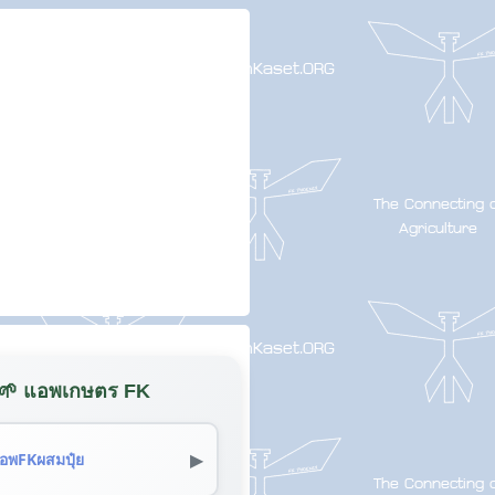
🌱 แอพเกษตร FK
▶
อพFKผสมปุ๋ย