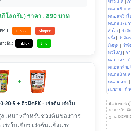
ข้าวโพด
|
ก
หนอนสับปะ
(2กิโลกรัม) ราคา : 890 บาท
หนอนพริกไ
หนอนมะนา
อ FK-1:
ลำไย
|
กำจัด
Lazada
Shopee
ฝรั่ง
|
กำจัด
ทางอื่น:
TikTok
Line
มังคุด
|
กำจั
หัวใหญ่
|
กำ
หอมแดง
|
ก
หนอนกล้วยไ
หนอนน้อยห
+
หนอนเงาะ
|
มะขาม
|
กำ
0-20-5 + ฮิวมิคFK - เร่งต้น เร่งใบ
iLab.work ผู
อาหารใน ดิน
ูง เหมาะสำหรับช่วงต้นของการ
ฐาน ISO/IE
 เร่งใบเขียว เร่งต้นแข็งแรง