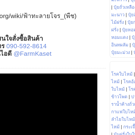
|
ปุ๋ยถั่วเหลือ
มะนาว
|
ปุ๋ย
.org/wiki/ฟ้าทะลายโจร_(พืช)
ไม้ฝรั่ง
|
ปุ๋ย
ฝรั่ง
|
ปุ๋ยหอ
หอมแดง
|
ป
นใจสั่งซื้อสินค้า
อินทผลัม
|
ป
ทร
090-592-8614
ปุ๋ยมะม่วง
|
์ไอดี
@FarmKaset
โรคใบไหม้
ไหม้
|
โรคอ้
ใบไหม้
|
โร
ข้าวโพด
|
ป
ราน้ำค้างถั่
กาแฟใบไหม
ลำไยใบไหม้
ไหม้
|
กระเจ
|
มันฝรั่งใบใ