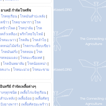
ยาเคมี กำจัดโรคพืช
|
โรคทุเรียน
|
โรคมันสำปะหลัง
|
รคข้าว
|
โรคยางพารา
|
โรค
รคข้าวโพด
|
โรคปาล์ม
|
โรค
รคถั่วเหลือง
|
พริกไทยใบไหม้
|
โรคมะนาว
|
โรคส้ม
|
โรคลำไย
|
คหน่อไม้ฝรั่ง
|
โรคกระเจี๊ยบเขียว
|
โรคมันฝรั่ง
|
โรคหอม
|
โรค
โรคหอมแดง
|
โรคมะเขือเทศ
|
|
โรคอินทผาลัม
|
โรคน้อยหน่า
|
รคเงาะ
|
โรคมะม่วง
|
โรคมะขาม
อินทรีย์ กำจัดเพลี้ยต่างๆ
่างๆทุกชนิด
|
เพลี้ยไก่แจ้ทุเรียน
|
ันสำปะหลัง
|
เพลี้ยอ้อย
|
เพลี้ยศัตรู
ยแป้งยางพารา
|
เพลี้ยศัตรูมะพร้าว
|