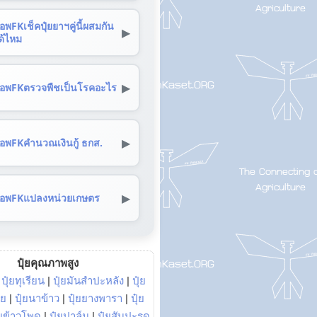
อพFKเช็คปุ๋ยยาฯคู่นี้ผสมกัน
▶
ด้ไหม
▶
อพFKตรวจพืชเป็นโรคอะไร
▶
อพFKคำนวณเงินกู้ ธกส.
▶
อพFKแปลงหน่วยเกษตร
ปุ๋ยคุณภาพสูง
|
ปุ๋ยทุเรียน
|
ปุ๋ยมันสำปะหลัง
|
ปุ๋ย
อย
|
ปุ๋ยนาข้าว
|
ปุ๋ยยางพารา
|
ปุ๋ย
๋ยข้าวโพด
|
ปุ๋ยปาล์ม
|
ปุ๋ยสับปะรด