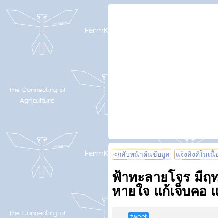
<กลับหน้าค้นข้อมูล
แจ้งลิงค์ในเนื
ฟ้าทะลายโจร มีฤทธ
หายใจ แก้เจ็บคอ 
tweet