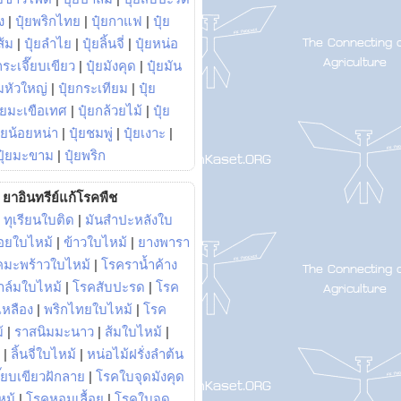
ง
|
ปุ๋ยพริกไทย
|
ปุ๋ยกาแฟ
|
ปุ๋ย
ส้ม
|
ปุ๋ยลำไย
|
ปุ๋ยลิ้นจี่
|
ปุ๋ยหน่อ
กระเจี๊ยบเขียว
|
ปุ๋ยมังคุด
|
ปุ๋ยมัน
มหัวใหญ่
|
ปุ๋ยกระเทียม
|
ปุ๋ย
ุ๋ยมะเขือเทศ
|
ปุ๋ยกล้วยไม้
|
ปุ๋ย
ุ๋ยน้อยหน่า
|
ปุ๋ยชมพู่
|
ปุ๋ยเงาะ
|
ปุ๋ยมะขาม
|
ปุ๋ยพริก
ยาอินทรีย์แก้โรคพืช
|
ทุเรียนใบติด
|
มันสำปะหลังใบ
อยใบไหม้
|
ข้าวใบไหม้
|
ยางพารา
คมะพร้าวใบไหม้
|
โรคราน้ำค้าง
าล์มใบไหม้
|
โรคสับปะรด
|
โรค
วเหลือง
|
พริกไทยใบไหม้
|
โรค
้
|
ราสนิมมะนาว
|
ส้มใบไหม้
|
|
ลิ้นจี่ใบไหม้
|
หน่อไม้ฝรั่งลำต้น
ี๊ยบเขียวฝักลาย
|
โรคใบจุดมังคุด
หม้
|
โรคหอมเลื้อย
|
โรคใบจุด