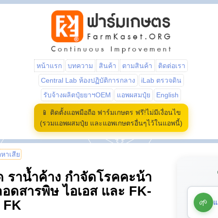
หน้าแรก
บทความ
สินค้า
ตามสินค้า
ติดต่อเรา
Central Lab ห้องปฏิบัติการกลาง
iLab ตรวจดิน
รับจ้างผลิตปุ๋ยยาฯOEM
แอพผสมปุ๋ย
English
📱 ติดตั้งแอพมือถือ ฟาร์มเกษตร ฟรี!ไม่มีเงื่อนไข
(รวมแอพผสมปุ๋ย และแอพเกษตรอื่นๆไว้ในแอพนี้)
้อหาเสีย
ด ราน้ำค้าง กำจัดโรคคะน้า
ปลอดสารพิษ ไอเอส และ FK-
🌱
แ
ย FK