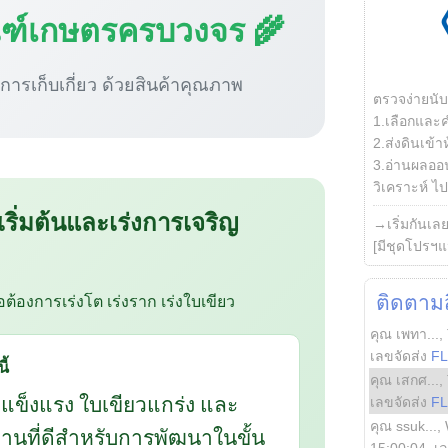
ณฑ์เกษตรครบวงจร 🌾
ู่การเก็บเกี่ยว ด้วยสินค้าคุณภาพ
ตรวจง่ายนั
1.เลือกและ
2.ส่งดินเข้า
3.อ่านผลออน
วิเคราะห์ ไปต
 เริ่มต้นและเร่งการเจริญ
→เริ่มกันเล
[มีชุดโปรฯแ
ือต้องการเร่งโต เร่งราก เร่งใบเขียว
ติดตามสิ
คุณ เพทา...
,
เลขจัดส่ง
F
ี้
คุณ เสกศ...
,
กแข็งแรง ใบเขียวแกร่ง และ
เลขจัดส่ง
F
คุณ ssuk...
,
นฐานที่ดีสำหรับการพัฒนาในขั้น
15:00:04
, เ