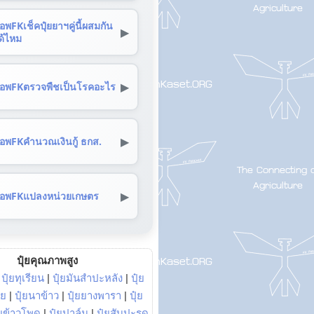
อพFKเช็คปุ๋ยยาฯคู่นี้ผสมกัน
▶
ด้ไหม
▶
อพFKตรวจพืชเป็นโรคอะไร
▶
อพFKคำนวณเงินกู้ ธกส.
▶
อพFKแปลงหน่วยเกษตร
ปุ๋ยคุณภาพสูง
|
ปุ๋ยทุเรียน
|
ปุ๋ยมันสำปะหลัง
|
ปุ๋ย
อย
|
ปุ๋ยนาข้าว
|
ปุ๋ยยางพารา
|
ปุ๋ย
๋ยข้าวโพด
|
ปุ๋ยปาล์ม
|
ปุ๋ยสับปะรด