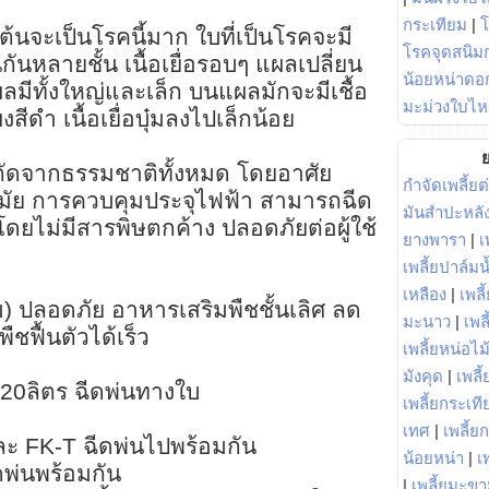
กระเทียม
|
ต้นจะเป็นโรคนี้มาก ใบที่เป็นโรคจะมี
โรคจุดสนิมก
นหลายชั้น เนื้อเยื่อรอบๆ แผลเปลี่ยน
น้อยหน่าดอก
มีทั้งใหญ่และเล็ก บนแผลมักจะมีเชื้อ
มะม่วงใบไห
สีดำ เนื้อเยื่อบุ๋มลงไปเล็กน้อย
ย
สกัดจากธรรมชาติทั้งหมด โดยอาศัย
กำจัดเพลี้ยต
นสมัย การควบคุมประจุไฟฟ้า สามารถฉีด
มันสำปะหลั
 โดยไม่มีสารพิษตกค้าง ปลอดภัยต่อผู้ใช้
ยางพารา
|
เ
เพลี้ยปาล์มน
เหลือง
|
เพลี
) ปลอดภัย อาหารเสริมพืชชั้นเลิศ ลด
มะนาว
|
เพล
พืชฟื้นตัวได้เร็ว
เพลี้ยหน่อไม้
มังคุด
|
เพลี้
ำ 20ลิตร ฉีดพ่นทางใบ
เพลี้ยกระเที
เทศ
|
เพลี้ย
ะ FK-T ฉีดพ่นไปพร้อมกัน
น้อยหน่า
|
เ
พ่นพร้อมกัน
|
เพลี้ยมะข