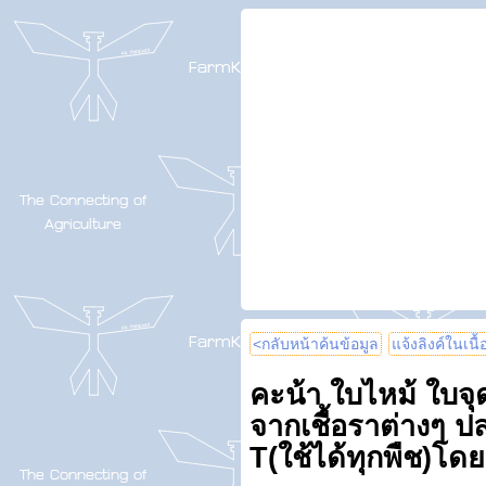
<กลับหน้าค้นข้อมูล
แจ้งลิงค์ในเนื
คะน้า ใบไหม้ ใบจุ
จากเชื้อราต่างๆ 
T(ใช้ได้ทุกพืช)โด