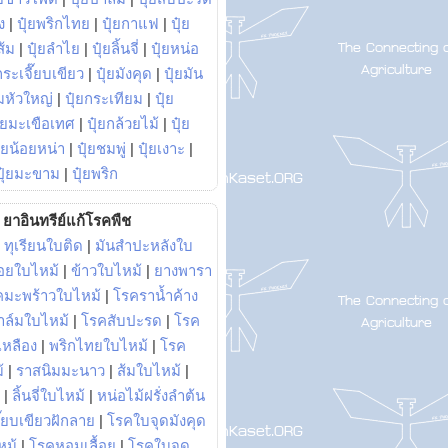
ง
|
ปุ๋ยพริกไทย
|
ปุ๋ยกาแฟ
|
ปุ๋ย
ส้ม
|
ปุ๋ยลำไย
|
ปุ๋ยลิ้นจี่
|
ปุ๋ยหน่อ
กระเจี๊ยบเขียว
|
ปุ๋ยมังคุด
|
ปุ๋ยมัน
มหัวใหญ่
|
ปุ๋ยกระเทียม
|
ปุ๋ย
ุ๋ยมะเขือเทศ
|
ปุ๋ยกล้วยไม้
|
ปุ๋ย
ุ๋ยน้อยหน่า
|
ปุ๋ยชมพู่
|
ปุ๋ยเงาะ
|
ปุ๋ยมะขาม
|
ปุ๋ยพริก
ยาอินทรีย์แก้โรคพืช
|
ทุเรียนใบติด
|
มันสำปะหลังใบ
อยใบไหม้
|
ข้าวใบไหม้
|
ยางพารา
คมะพร้าวใบไหม้
|
โรคราน้ำค้าง
าล์มใบไหม้
|
โรคสับปะรด
|
โรค
วเหลือง
|
พริกไทยใบไหม้
|
โรค
้
|
ราสนิมมะนาว
|
ส้มใบไหม้
|
|
ลิ้นจี่ใบไหม้
|
หน่อไม้ฝรั่งลำต้น
ี๊ยบเขียวฝักลาย
|
โรคใบจุดมังคุด
หม้
|
โรคหอมเลื้อย
|
โรคใบจุด