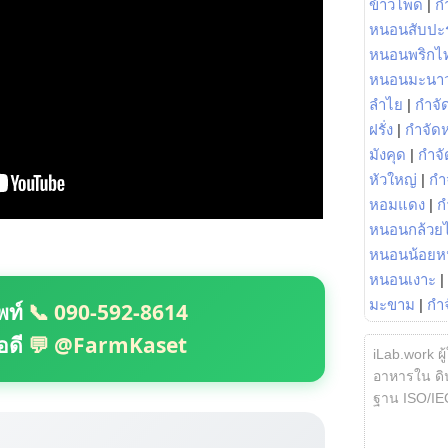
ข้าวโพด
|
ก
หนอนสับปะ
หนอนพริกไ
หนอนมะนา
ลำไย
|
กำจัด
ฝรั่ง
|
กำจัด
มังคุด
|
กำจั
หัวใหญ่
|
กำ
หอมแดง
|
ก
หนอนกล้วยไ
หนอนน้อยห
หนอนเงาะ
|
มะขาม
|
กำ
พท์
📞 090-592-8614
อดี
💬 @FarmKaset
iLab.work ผู
อาหารใน ดิน
ฐาน ISO/IE