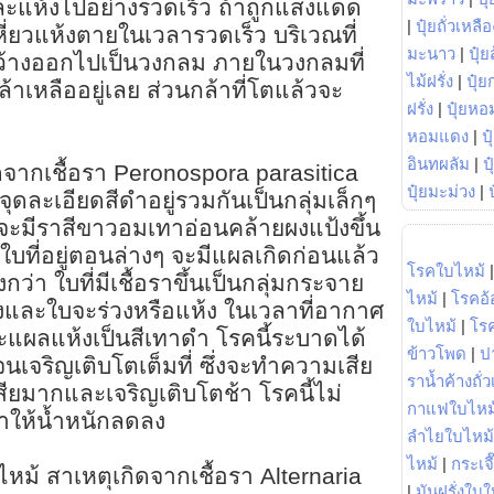
และแห้งไปอย่างรวดเร็ว ถ้าถูกแสงแดด
|
ปุ๋ยถั่วเหลือ
หี่ยวแห้งตายในเวลารวดเร็ว บริเวณที่
มะนาว
|
ปุ๋ย
ว้างออกไปเป็นวงกลม ภายในวงกลมที่
ไม้ฝรั่ง
|
ปุ๋ย
าเหลืออยู่เลย ส่วนกล้าที่โตแล้วจะ
ฝรั่ง
|
ปุ๋ยหอ
หอมแดง
|
ป
อินทผลัม
|
ป
ดจากเชื้อรา Peronospora parasitica
ปุ๋ยมะม่วง
|
ดละเอียดสีดำอยู่รวมกันเป็นกลุ่มเล็กๆ
ี้จะมีราสีขาวอมเทาอ่อนคล้ายผงแป้งขึ้น
 ใบที่อยู่ตอนล่างๆ จะมีแผลเกิดก่อนแล้ว
โรคใบไหม้
ูงกว่า ใบที่มีเชื้อราขึ้นเป็นกลุ่มกระจาย
ไหม้
|
โรคอ้
งและใบจะร่วงหรือแห้ง ในเวลาที่อากาศ
ใบไหม้
|
โร
ะแผลแห้งเป็นสีเทาดำ โรคนี้ระบาดได้
ข้าวโพด
|
ป
าจนเจริญเติบโตเต็มที่ ซึ่งจะทำความเสีย
ราน้ำค้างถั่
ยมากและเจริญเติบโตช้า โรคนี้ไม่
กาแฟใบไหม
ำให้น้ำหนักลดลง
ลำไยใบไหม้
ไหม้
|
กระเจ
ม้ สาเหตุเกิดจากเชื้อรา Alternaria
|
มันฝรั่งใบใ