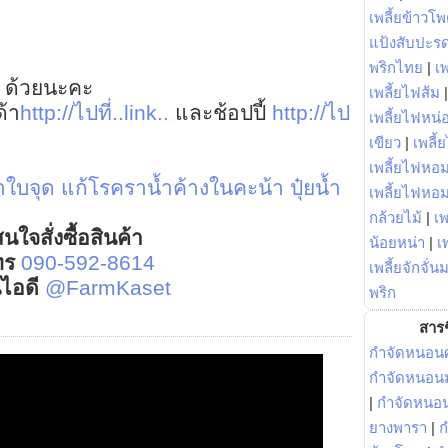
เพลี้ยข้าวโ
แป้งสับปะร
พริกไทย
|
เ
 ด้วยนะคะ
เพลี้ยไฟส้ม
ด้า
http://ไปที่..link..
และช้อปปี้
http://ไป
เพลี้ยไฟหน่อ
เขียว
|
เพลี้
เพลี้ยไฟหอม
าใบจุด
แก้โรคราน้ำค้างในคะน้า
ปุ๋ยน้ำ
เพลี้ยไฟหอ
กล้วยไม้
|
เพ
นใจสั่งซื้อสินค้า
น้อยหน่า
|
เ
ทร
090-592-8614
เพลี้ยจักจั่น
์ไอดี
@FarmKaset
พริก
สารช
กำจัดหนอนศ
กำจัดหนอนม
|
กำจัดหนอ
ยางพารา
|
ก