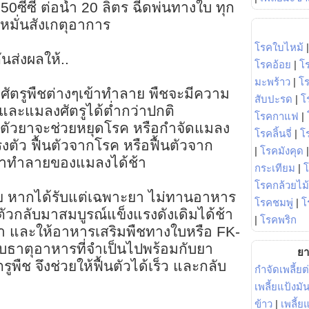
0ซีซี ต่อน้ำ 20 ลิตร ฉีดพ่นทางใบ ทุก
ง หมั่นสังเกตุอาการ
โรคใบไหม้
นส่งผลให้..
โรคอ้อย
|
โ
มะพร้าว
|
โ
งศัตรูพืชต่างๆเข้าทำลาย พืชจะมีความ
สับปะรด
|
โ
ละแมลงศัตรูได้ต่ำกว่าปกติ
โรคกาแฟ
|
า ตัวยาจะช่วยหยุดโรค หรือกำจัดแมลง
โรคลิ้นจี่
|
โร
งตัว ฟื้นตัวจากโรค หรือฟื้นตัวจาก
|
โรคมังคุด
้าทำลายของแมลงได้ช้า
กระเทียม
|
โรคกล้วยไม้
วย หากได้รับแต่เฉพาะยา ไม่ทานอาหาร
โรคชมพู่
|
โ
นตัวกลับมาสมบูรณ์แข็งแรงดังเดิมได้ช้า
|
โรคพริก
้ยา และให้อาหารเสริมพืชทางใบหรือ FK-
ับธาตุอาหารที่จำเป็นไปพร้อมกับยา
ยา
พืช จึงช่วยให้ฟื้นตัวได้เร็ว และกลับ
กำจัดเพลี้ยต
เพลี้ยแป้งม
ข้าว
|
เพลี้