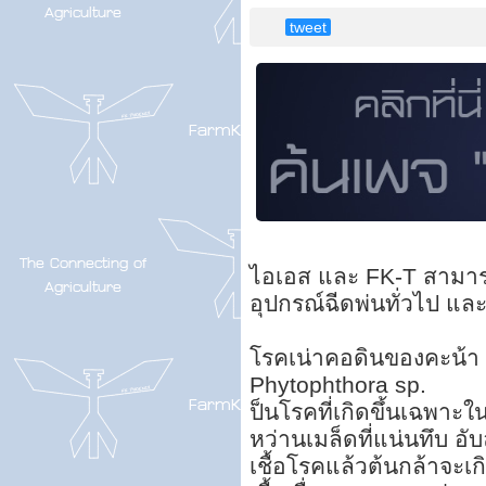
tweet
ไอเอส และ FK-T สามารถใ
อุปกรณ์ฉีดพ่นทั่วไป และ
โรคเน่าคอดินของคะน้า ส
Phytophthora sp.
ป็นโรคที่เกิดขึ้นเฉพาะใ
หว่านเมล็ดที่แน่นทึบ อ
เชื้อโรคแล้วต้นกล้าจะเ