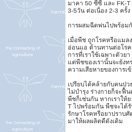
มาคา 50 ซีซี และ FK-T 5
3-5วัน ต่อเนื่อง 2-3 ครั้
การผสมฉีดพ่นไปพร้อมกั
เมื่อพืช ถูกโรคหรือแมล
อ่อนแอ ต้านทานต่อโรคแ
การที่เราใช้เฉพาะตัวย
แต่พืชของเรานั้นจะยังทร
ความเสียหายของการเข
เปรียบได้คล้ายกับคนป่
ไม่บำรุง ร่างกายก็จะฟื้
พืชก็เช่นกัน หากเราให
T ไปพร้อมกัน พืชจะได้ร
รักษาโรคหรือยาปราบศัตรู
มาให้ผลผลิตดีดังเดิม