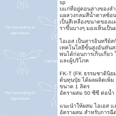
sp
บแก่ที่อยู่ตอนล่างของลำ
แผลวงกลมสีน้ำตาลซ้อนกั
เป็นสีเหลืองขนาดของแผล
ราขึ้นบางๆ มองเห็นเป็นผง
ไอเอส เป็นสารอินทรีย์
เทคโนโลยีขั้นสูงอันทั
พ่นได้ก่อนการเก็บเกี่ยว
และผู้บริโภค
FK-T (FK ธรรมชาตินิยม
ต้นทุนปุ๋ย ได้ผลผลิตเพิ่ม 
ขนาด 1 ลิตร
อัตราผสม 50 ซีซี ต่อน้
แนะนำให้ผสม ไอเอส แล
อัตราผสม สำหรับการฉีด