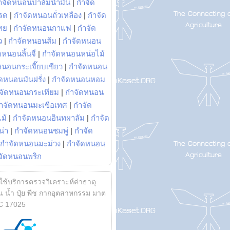
ำจัดหนอนปาล์มน้ำมัน
|
กำจัด
รด
|
กำจัดหนอนถั่วเหลือง
|
กำจัด
ทย
|
กำจัดหนอนกาแฟ
|
กำจัด
ว
|
กำจัดหนอนส้ม
|
กำจัดหนอน
หนอนลิ้นจี่
|
กำจัดหนอนหน่อไม้
หนอนกระเจี๊ยบเขียว
|
กำจัดหนอน
ดหนอนมันฝรั่ง
|
กำจัดหนอนหอม
จัดหนอนกระเทียม
|
กำจัดหนอน
ำจัดหนอนมะเขือเทศ
|
กำจัด
ม้
|
กำจัดหนอนอินทผาลัม
|
กำจัด
น่า
|
กำจัดหนอนชมพู่
|
กำจัด
กำจัดหนอนมะม่วง
|
กำจัดหนอน
จัดหนอนพริก
้ใช้บริการตรวจวิเคราะห์ค่าธาตุ
 น้ำ ปุ๋ย พืช กากอุตสาหกรรม มาต
C 17025