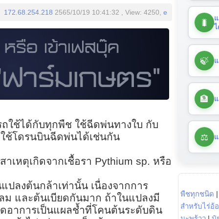
172.68.254.218
2565/10/19 10:41:32 , View: 4250,
e
แ
🐛
ไ
🍃
แ
🏦
แ
ช้ได้กับทุกพืช ใช้ฉีดพ่นทางใบ กับ
⚖️
ใช้โดรนบินฉีดพ่นได้เช่นกัน
แ
าเหตุเกิดจากเชื้อรา Pythium sp. หรือ
นแปลงต้นกล้าเท่านั้น เนื่องจากการ
พืชทุกชนิด
ับลม และต้นเบียดกันมาก ถ้าในแปลงมี
สำหรับไร่อ้
กิดอาการเป็นแผลช้ำที่โคนต้นระดับดิน
มะพร้าว
|
ปุ