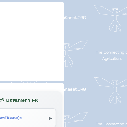
🌱 แอพเกษตร FK
▶
อพFKผสมปุ๋ย