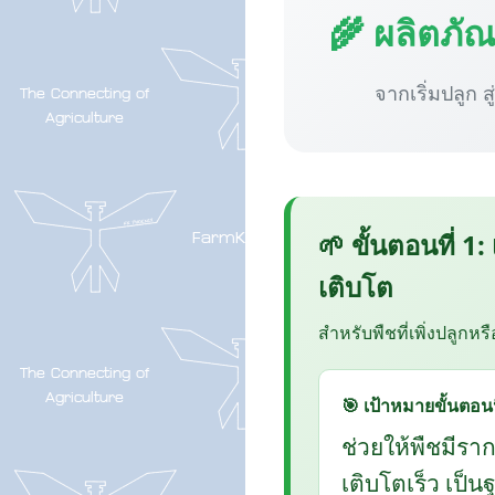
🌾 ผลิตภั
จากเริ่มปลูก ส
🌱 ขั้นตอนที่ 1:
เติบโต
สำหรับพืชที่เพิ่งปลูกหร
🎯 เป้าหมายขั้นตอนน
ช่วยให้พืชมีรา
เติบโตเร็ว เป็