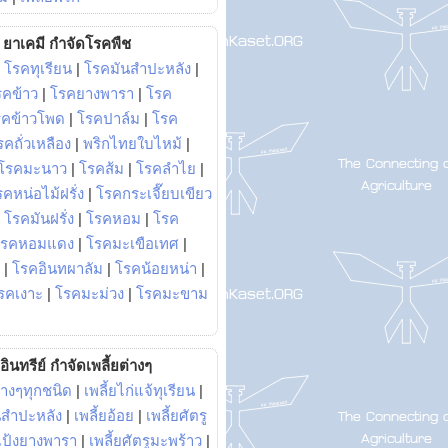
ยาเคมี กำจัดโรคพืช
|
โรคทุเรียน
|
โรคมันสำปะหลัง
|
รคข้าว
|
โรคยางพารา
|
โรค
รคข้าวโพด
|
โรคปาล์ม
|
โรค
รคถั่วเหลือง
|
พริกไทยใบไหม้
|
โรคมะนาว
|
โรคส้ม
|
โรคลำไย
|
คหน่อไม้ฝรั่ง
|
โรคกระเจี๊ยบเขียว
|
โรคมันฝรั่ง
|
โรคหอม
|
โรค
โรคหอมแดง
|
โรคมะเขือเทศ
|
|
โรคอินทผาลัม
|
โรคน้อยหน่า
|
รคเงาะ
|
โรคมะม่วง
|
โรคมะขาม
อินทรีย์ กำจัดเพลี้ยต่างๆ
่างๆทุกชนิด
|
เพลี้ยไก่แจ้ทุเรียน
|
ันสำปะหลัง
|
เพลี้ยอ้อย
|
เพลี้ยศัตรู
ยแป้งยางพารา
|
เพลี้ยศัตรูมะพร้าว
|