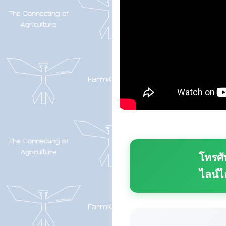
โทรศั
ไลน์ไ