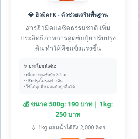
💎 ฮิวมิคFK - ตัวช่วยเสริมพื้นฐาน
สารฮิวมิคแอซิดธรรมชาติ เพิ่ม
ประสิทธิภาพการดูดซับปุ๋ย ปรับปรุง
ดิน ทำให้พืชแข็งแรงขึ้น
✨ ประโยชน์เด่น:
• เพิ่มการดูดซับปุ๋ย 2-3 เท่า
• ปรับปรุงโครงสร้างดิน
• ใช้ได้ทุกพืช ผสมกับปุ๋ยอื่นได้
💰 ขนาด 500g: 190 บาท | 1kg:
250 บาท
💧 1kg ผสมน้ำได้ถึง 2,000 ลิตร