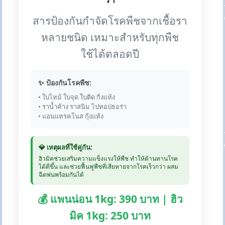
สารป้องกันกำจัดโรคพืชจากเชื้อรา
หลายชนิด เหมาะสำหรับทุกพืช
ใช้ได้ตลอดปี
✨ ป้องกันโรคพืช:
• ใบไหม้ ใบจุด ใบติด กิ่งแห้ง
• ราน้ำค้าง ราสนิม ไปทอปธอร่า
• แอนแทรคโนส กุ้งแห้ง
💎 เหตุผลที่ใช้คู่กัน:
ฮิวมิคช่วยเสริมความแข็งแรงให้พืช ทำให้ต้านทานโรค
ได้ดีขึ้น และช่วยฟื้นฟูพืชที่เสียหายจากโรคเร็วกว่า ผสม
ฉีดพ่นพร้อมกันได้
💰 แพนน่อน 1kg: 390 บาท | ฮิว
มิค 1kg: 250 บาท