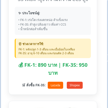
✨ ประโยชน์คู่:
• FK-1: เร่งโต เร่งแตกหน่อ ลำแข็งแรง
• FK-3S: ลำสูง ปล้องยาว เพิ่มค่า CCS
• น้ำหนักต่อลำเพิ่มขึ้น
⏰ ช่วงเวลาการใช้:
FK-1: หลังปลูก 1-3 เดือน และเมื่ออ้อยใบเหลือง
FK-3S: อายุ 6-10 เดือน และก่อนตัด 2-3 เดือน
💰 FK-1: 890 บาท | FK-3S: 950
บาท
🛒 สั่งซื้อ FK-3S:
Lazada
Shopee