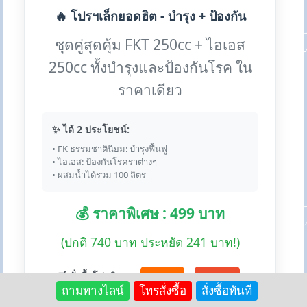
🔥 โปรฯเล็กยอดฮิต - บำรุง + ป้องกัน
ชุดคู่สุดคุ้ม FKT 250cc + ไอเอส
250cc ทั้งบำรุงและป้องกันโรค ใน
ราคาเดียว
✨ ได้ 2 ประโยชน์:
• FK ธรรมชาตินิยม: บำรุงฟื้นฟู
• ไอเอส: ป้องกันโรคราต่างๆ
• ผสมน้ำได้รวม 100 ลิตร
💰 ราคาพิเศษ : 499 บาท
(ปกติ 740 บาท ประหยัด 241 บาท!)
🛒 สั่งซื้อโปรพิเศษ:
Lazada
Shopee
ถามทางไลน์
โทรสั่งซื้อ
สั่งซื้อทันที