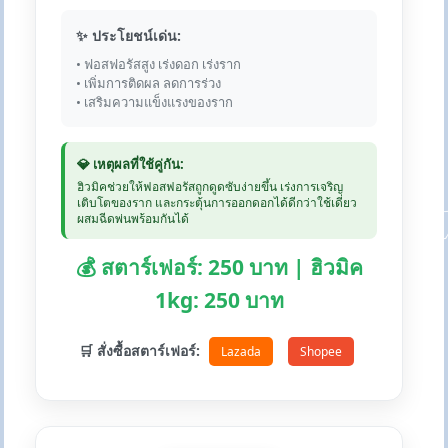
✨ ประโยชน์เด่น:
• ฟอสฟอรัสสูง เร่งดอก เร่งราก
• เพิ่มการติดผล ลดการร่วง
• เสริมความแข็งแรงของราก
💎 เหตุผลที่ใช้คู่กัน:
ฮิวมิคช่วยให้ฟอสฟอรัสถูกดูดซับง่ายขึ้น เร่งการเจริญ
เติบโตของราก และกระตุ้นการออกดอกได้ดีกว่าใช้เดี่ยว
ผสมฉีดพ่นพร้อมกันได้
💰 สตาร์เฟอร์: 250 บาท | ฮิวมิค
1kg: 250 บาท
🛒 สั่งซื้อสตาร์เฟอร์:
Lazada
Shopee