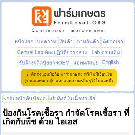
หน้าแรก
บทความ
สินค้า
ตามสินค้า
ติดต่อเรา
Central Lab ห้องปฏิบัติการกลาง
iLab ตรวจดิน
English
รับจ้างผลิตปุ๋ยยาฯOEM
แอพผสมปุ๋ย
📱 ติดตั้งแอพมือถือ ฟาร์มเกษตร ฟรี!ไม่มีเงื่อนไข
(รวมแอพผสมปุ๋ย และแอพเกษตรอื่นๆไว้ในแอพนี้)
<กลับหน้าค้นข้อมูล
แจ้งลิงค์ในเนื้อหาเสีย
ป้องกันโรคเชื้อรา กำจัดโรคเชื้อรา ที่
เกิดกับพืช ด้วย ไอเอส