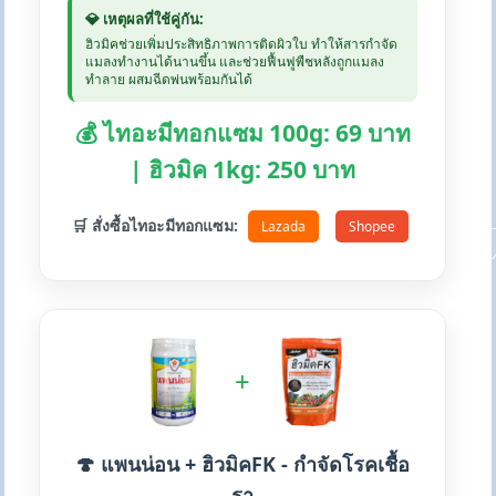
💎 เหตุผลที่ใช้คู่กัน:
ฮิวมิคช่วยเพิ่มประสิทธิภาพการติดผิวใบ ทำให้สารกำจัด
แมลงทำงานได้นานขึ้น และช่วยฟื้นฟูพืชหลังถูกแมลง
ทำลาย ผสมฉีดพ่นพร้อมกันได้
💰 ไทอะมีทอกแซม 100g: 69 บาท
| ฮิวมิค 1kg: 250 บาท
🛒 สั่งซื้อไทอะมีทอกแซม:
Lazada
Shopee
+
🍄 แพนน่อน + ฮิวมิคFK - กำจัดโรคเชื้อ
รา