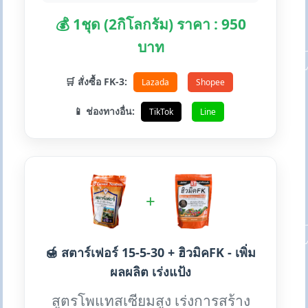
💰 1ชุด (2กิโลกรัม) ราคา : 950
บาท
🛒 สั่งซื้อ FK-3:
Lazada
Shopee
📱 ช่องทางอื่น:
TikTok
Line
+
🍯 สตาร์เฟอร์ 15-5-30 + ฮิวมิคFK - เพิ่ม
ผลผลิต เร่งแป้ง
สูตรโพแทสเซียมสูง เร่งการสร้าง