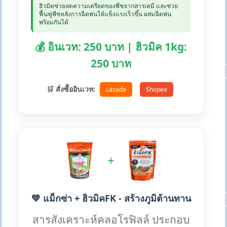
ฮิวมิคช่วยลดความเครียดของพืชจากสารเคมี และช่วย
ฟื้นฟูพืชหลังการฉีดพ่นให้แข็งแรงเร็วขึ้น ผสมฉีดพ่น
พร้อมกันได้
💰 อินเวท: 250 บาท | ฮิวมิค 1kg:
250 บาท
🛒 สั่งซื้ออินเวท:
Lazada
Shopee
+
💚 แม็กซ่า + ฮิวมิคFK - สร้างภูมิต้านทาน
สารสังเคราะห์คลอโรฟิลล์ ประกอบ