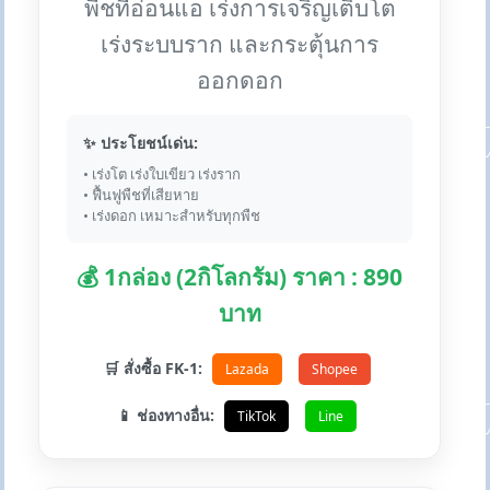
พืชที่อ่อนแอ เร่งการเจริญเติบโต
เร่งระบบราก และกระตุ้นการ
ออกดอก
✨ ประโยชน์เด่น:
• เร่งโต เร่งใบเขียว เร่งราก
• ฟื้นฟูพืชที่เสียหาย
• เร่งดอก เหมาะสำหรับทุกพืช
💰 1กล่อง (2กิโลกรัม) ราคา : 890
บาท
🛒 สั่งซื้อ FK-1:
Lazada
Shopee
📱 ช่องทางอื่น:
TikTok
Line