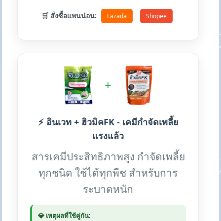
🛒 สั่งซื้อแพนน่อน:
Lazada
Shopee
+
⚡ อินเวท + ฮิวมิคFK - เคมีกำจัดเพลี้ย
แรงแล้ว
สารเคมีประสิทธิภาพสูง กำจัดเพลี้ย
ทุกชนิด ใช้ได้ทุกพืช สำหรับการ
ระบาดหนัก
💎 เหตุผลที่ใช้คู่กัน: