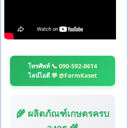
โทรศัพท์
📞 090-592-8614
ไลน์ไอดี
💬 @FarmKaset
🌾 ผลิตภัณฑ์เกษตรครบ
วงจร 🌾