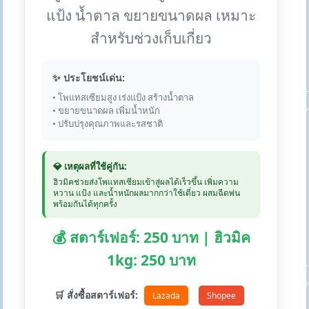
แป้ง น้ำตาล ขยายขนาดผล เหมาะ
สำหรับช่วงเก็บเกี่ยว
✨ ประโยชน์เด่น:
• โพแทสเซียมสูง เร่งแป้ง สร้างน้ำตาล
• ขยายขนาดผล เพิ่มน้ำหนัก
• ปรับปรุงคุณภาพและรสชาติ
💎 เหตุผลที่ใช้คู่กัน:
ฮิวมิคช่วยส่งโพแทสเซียมเข้าสู่ผลได้เร็วขึ้น เพิ่มความ
หวาน แป้ง และน้ำหนักผลมากกว่าใช้เดี่ยว ผสมฉีดพ่น
พร้อมกันได้ทุกครั้ง
💰 สตาร์เฟอร์: 250 บาท | ฮิวมิค
1kg: 250 บาท
🛒 สั่งซื้อสตาร์เฟอร์:
Lazada
Shopee