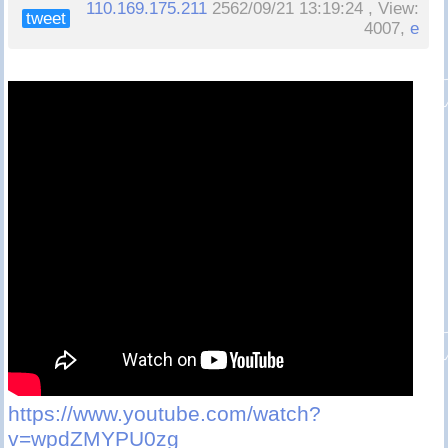
110.169.175.211
2562/09/21 13:19:24 , View:
tweet
4007,
e
https://www.youtube.com/watch?
v=wpdZMYPU0zg