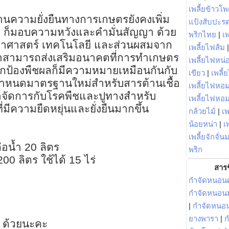
เพลี้ยข้าวโ
นความยั่งยืนทางการเกษตรยังคงเพิ่ม
แป้งสับปะร
IS ก็มอบความหวังและคำมั่นสัญญา ด้วย
พริกไทย
|
เ
ยาศาสตร์ เทคโนโลยี และส่วนผสมจาก
เพลี้ยไฟส้ม
ราสามารถส่งเสริมอนาคตที่การทำเกษตร
เพลี้ยไฟหน่อ
รปกป้องพืชผลก็มีความหมายเหมือนกันกับ
เขียว
|
เพลี้
กำหนดมาตรฐานใหม่สำหรับสารต้านเชื้อ
เพลี้ยไฟหอม
ี่เราจัดการกับโรคพืชและปูทางสำหรับ
เพลี้ยไฟหอ
ีความยืดหยุ่นและยั่งยืนมากขึ้น
กล้วยไม้
|
เพ
น้อยหน่า
|
เ
เพลี้ยจักจั่น
่อน้ำ 20 ลิตร
พริก
0 ลิตร ใช้ได้ 15 ไร่
สารช
กำจัดหนอนศ
กำจัดหนอนม
|
กำจัดหนอ
ยางพารา
|
ก
 ด้วยนะคะ