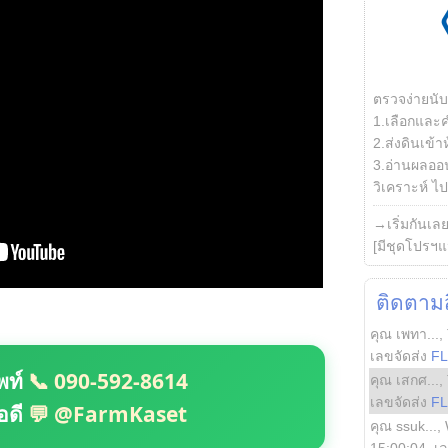
ตรวจง่ายนั
1.เลือกและ
2.ส่งดินเข้า
3.อ่านผลออน
วิเคราะห์ ไปต
→เริ่มกันเล
[มีชุดโปรฯแ
ติดตามสิ
คุณ เพทา...
,
เลขจัดส่ง
F
พท์
📞 090-592-8614
คุณ เสกศ...
,
เลขจัดส่ง
F
อดี
💬 @FarmKaset
คุณ ssuk...
,
15:00:04
, เ