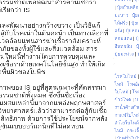
รรมชาติเพื่อพัฒนาสารต้านเชื้อรา
|
ปุ๋ยถั่วเหลือ
่เรียกว่า IS
มะนาว
|
ปุ๋ย
ไม้ฝรั่ง
|
ปุ๋ย
ยและพัฒนาอย่างกว้างขวาง เป็นวิธีแก้
ฝรั่ง
|
ปุ๋ยหอ
สู้กับโรคเน่าในต้นคะน้า เป็นทางเลือกที่
หอมแดง
|
ป
่งแวดล้อมแทนสารฆ่าเชื้อราสังเคราะห์
อินทผลัม
|
ป
ภัยของทั้งผู้ใช้และสิ่งแวดล้อม สาร
ปุ๋ยมะม่วง
|
ตกรรมใหม่นี้ทำงานโดยการควบคุมและ
งเชื้อราด้วยเทคโนโลยีขั้นสูง ทำให้เกิด
อพื้นผิวของใบพืช
โรคใบไหม้
ไหม้
|
โรคอ้
พของ IS อยู่ที่สูตรเฉพาะที่คัดสรรมา
ใบไหม้
|
โร
มชาติทั้งหมด ซึ่งขึ้นชื่อเรื่อง
ข้าวโพด
|
ป
ส่วนผสมเหล่านี้มาจากแหล่งพฤกษศาสตร์
ราน้ำค้างถั่
ิทยาศาสตร์แล้วว่าสามารถต่อสู้กับเชื้อ
กาแฟใบไหม
ระสิทธิภาพ ด้วยการใช้ประโยชน์จากพลัง
ลำไยใบไหม้
ลูชันแบบออร์แกนิกที่ไม่ลดทอน
ไหม้
|
กระเจ
|
มันฝรั่งใบใ