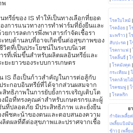
ภาพ
อินทรีย์ของ IS ทำให้เป็นทางเลือกที่ยอด
โรคใบไหม้
ต้องการแนวทางการทำฟาร์มที่ยั่งยืนและ
โรคอ้อย
|
โ
 ด้วยการลดการพึ่งพาสารกำจัดเชื้อรา
มะพร้าว
|
โ
ระทบด้านลบที่อาจเกิดขึ้นต่อสุขภาพของ
สับปะรด
|
โ
ชีวิตที่เป็นประโยชน์ในระบบนิเวศ
โรคกาแฟ
|
ที่เพิ่มขึ้นสำหรับผลิตผลอินทรีย์และ
โรคลิ้นจี่
|
โร
ในระยะยาวของระบบการเกษตร
|
โรคมังคุด
กระเทียม
|
IS ถือเป็นก้าวสำคัญในการต่อสู้กับ
โรคกล้วยไม้
ประกอบอินทรีย์ที่ได้จากส่วนผสมจาก
โรคชมพู่
|
โ
ะสิทธิภาพในการยับยั้งการเจริญเติบโต
|
โรคพริก
่องมือที่ทรงคุณค่าสำหรับเกษตรกรและผู้
นที่ปลอดภัย มีประสิทธิภาพ และยั่งยืน
ยา
ป้องพืชคะน้าของตนและตอบสนองความ
กำจัดเพลี้ยต
ับผลิตผลที่ดีต่อสุขภาพและปราศจากเชื้อ
เพลี้ยแป้งม
ข้าว
|
เพลี้