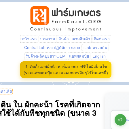
หน้าแรก
บทความ
สินค้า
ตามสินค้า
ติดต่อเรา
Central Lab ห้องปฏิบัติการกลาง
iLab ตรวจดิน
รับจ้างผลิตปุ๋ยยาฯOEM
แอพผสมปุ๋ย
English
📱 ติดตั้งแอพมือถือ ฟาร์มเกษตร ฟรี!ไม่มีเงื่อนไข
(รวมแอพผสมปุ๋ย และแอพเกษตรอื่นๆไว้ในแอพนี้)
้อหาเสีย
ิน ใน ผักคะน้า โรคที่เกิดจาก
สใช้ได้กับพืชทุกชนิด (ขนาด 3
🌱
แ