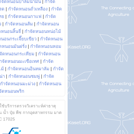
ำจัดหนอนปาล์มน้ำมัน
|
กำจัด
รด
|
กำจัดหนอนถั่วเหลือง
|
กำจัด
ทย
|
กำจัดหนอนกาแฟ
|
กำจัด
ว
|
กำจัดหนอนส้ม
|
กำจัดหนอน
หนอนลิ้นจี่
|
กำจัดหนอนหน่อไม้
หนอนกระเจี๊ยบเขียว
|
กำจัดหนอน
ดหนอนมันฝรั่ง
|
กำจัดหนอนหอม
จัดหนอนกระเทียม
|
กำจัดหนอน
ำจัดหนอนมะเขือเทศ
|
กำจัด
ม้
|
กำจัดหนอนอินทผาลัม
|
กำจัด
น่า
|
กำจัดหนอนชมพู่
|
กำจัด
กำจัดหนอนมะม่วง
|
กำจัดหนอน
จัดหนอนพริก
้ใช้บริการตรวจวิเคราะห์ค่าธาตุ
 น้ำ ปุ๋ย พืช กากอุตสาหกรรม มาต
C 17025