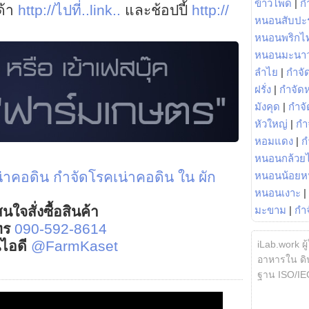
ข้าวโพด
|
ก
ด้า
http://ไปที่..link..
และช้อปปี้
http://
หนอนสับปะ
หนอนพริกไ
หนอนมะนา
ลำไย
|
กำจัด
ฝรั่ง
|
กำจัด
มังคุด
|
กำจั
หัวใหญ่
|
กำ
หอมแดง
|
ก
หนอนกล้วยไ
่าคอดิน
กำจัดโรคเน่าคอดิน ใน ผัก
หนอนน้อยห
หนอนเงาะ
|
นใจสั่งซื้อสินค้า
มะขาม
|
กำ
ทร
090-592-8614
์ไอดี
@FarmKaset
iLab.work ผู
อาหารใน ดิน
ฐาน ISO/IE