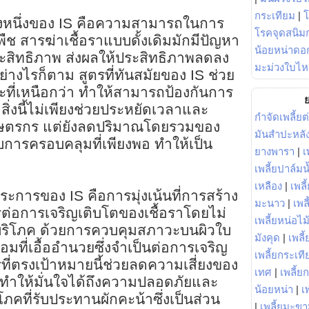
กระเทียม
|
่างหนึ่งของ IS คือความสามารถในการ
โรคจุดสนิมก
พืช สารฆ่าเชื้อราแบบดั้งเดิมมักมีปัญหา
น้อยหน่าดอก
ะสิทธิภาพ ส่งผลให้ประสิทธิภาพลดลง
มะม่วงใบไห
อย่างไรก็ตาม สูตรที่ทันสมัยของ IS ช่วย
าะที่เหนือกว่า ทำให้สามารถป้องกันการ
ย
 สิ่งนี้ไม่เพียงช่วยประหยัดเวลาและ
กำจัดเพลี้ยต
ตรกร แต่ยังลดปริมาณโดยรวมของ
มันสำปะหลั
ับการครอบคลุมที่เพียงพอ ทำให้เป็น
ยางพารา
|
เ
เพลี้ยปาล์มน
เหลือง
|
เพลี
ประการของ IS คือการมุ่งเน้นที่การสร้าง
มะนาว
|
เพล
รต่อการเจริญเติบโตของเชื้อราโดยไม่
เพลี้ยหน่อไม้
้บริโภค ด้วยการควบคุมสภาวะบนผิวใบ
มังคุด
|
เพลี้
ที่เอื้ออำนวยซึ่งจำเป็นต่อการเจริญ
เพลี้ยกระเที
รที่ตรงเป้าหมายนี้ช่วยลดความเสี่ยงของ
เทศ
|
เพลี้ย
ทำให้มั่นใจได้ถึงความปลอดภัยและ
น้อยหน่า
|
เ
ริโภคที่รับประทานผักคะน้าซึ่งเป็นส่วน
|
เพลี้ยมะข