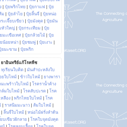
ง
|
ปุ๋ยพริกไทย
|
ปุ๋ยกาแฟ
|
ปุ๋ย
ส้ม
|
ปุ๋ยลำไย
|
ปุ๋ยลิ้นจี่
|
ปุ๋ยหน่อ
กระเจี๊ยบเขียว
|
ปุ๋ยมังคุด
|
ปุ๋ยมัน
มหัวใหญ่
|
ปุ๋ยกระเทียม
|
ปุ๋ย
ุ๋ยมะเขือเทศ
|
ปุ๋ยกล้วยไม้
|
ปุ๋ย
ุ๋ยน้อยหน่า
|
ปุ๋ยชมพู่
|
ปุ๋ยเงาะ
|
ปุ๋ยมะขาม
|
ปุ๋ยพริก
ยาอินทรีย์แก้โรคพืช
|
ทุเรียนใบติด
|
มันสำปะหลังใบ
อยใบไหม้
|
ข้าวใบไหม้
|
ยางพารา
คมะพร้าวใบไหม้
|
โรคราน้ำค้าง
าล์มใบไหม้
|
โรคสับปะรด
|
โรค
วเหลือง
|
พริกไทยใบไหม้
|
โรค
้
|
ราสนิมมะนาว
|
ส้มใบไหม้
|
|
ลิ้นจี่ใบไหม้
|
หน่อไม้ฝรั่งลำต้น
ี๊ยบเขียวฝักลาย
|
โรคใบจุดมังคุด
หม้
|
โรคหอมเลื้อย
|
โรคใบจุด