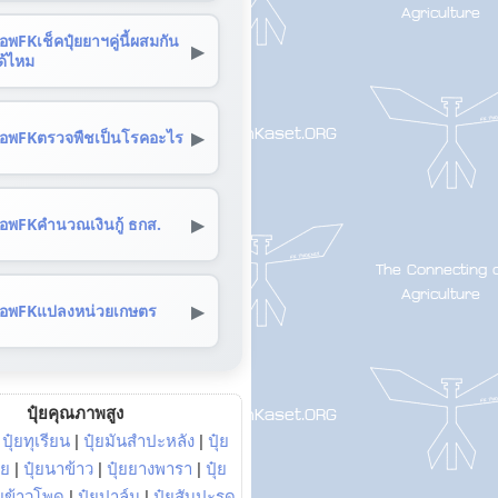
อพFKเช็คปุ๋ยยาฯคู่นี้ผสมกัน
▶
ด้ไหม
▶
อพFKตรวจพืชเป็นโรคอะไร
▶
อพFKคำนวณเงินกู้ ธกส.
▶
อพFKแปลงหน่วยเกษตร
ปุ๋ยคุณภาพสูง
|
ปุ๋ยทุเรียน
|
ปุ๋ยมันสำปะหลัง
|
ปุ๋ย
อย
|
ปุ๋ยนาข้าว
|
ปุ๋ยยางพารา
|
ปุ๋ย
๋ยข้าวโพด
|
ปุ๋ยปาล์ม
|
ปุ๋ยสับปะรด