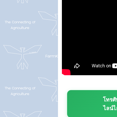
โทรศั
ไลน์ไ