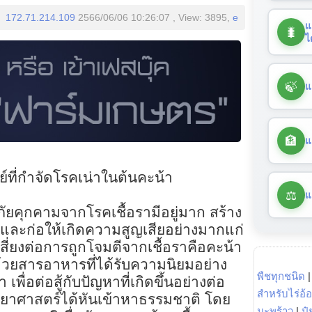
172.71.214.109
2566/06/06 10:26:07 , View: 3895,
e
แ
🐛
ไ
🍃
แ
🏦
แ
ีย์ที่กำจัดโรคเน่าในต้นคะน้า
⚖️
แ
คุกคามจากโรคเชื้อรามีอยู่มาก สร้าง
ละก่อให้เกิดความสูญเสียอย่างมากแก่
เสี่ยงต่อการถูกโจมตีจากเชื้อราคือคะน้า
ดมด้วยสารอาหารที่ได้รับความนิยมอย่าง
พืชทุกชนิด
 เพื่อต่อสู้กับปัญหาที่เกิดขึ้นอย่างต่อ
สำหรับไร่อ้
กวิทยาศาสตร์ได้หันเข้าหาธรรมชาติ โดย
มะพร้าว
|
ปุ