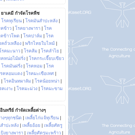
ยาเคมี กำจัดโรคพืช
|
โรคทุเรียน
|
โรคมันสำปะหลัง
|
รคข้าว
|
โรคยางพารา
|
โรค
รคข้าวโพด
|
โรคปาล์ม
|
โรค
รคถั่วเหลือง
|
พริกไทยใบไหม้
|
โรคมะนาว
|
โรคส้ม
|
โรคลำไย
|
คหน่อไม้ฝรั่ง
|
โรคกระเจี๊ยบเขียว
|
โรคมันฝรั่ง
|
โรคหอม
|
โรค
โรคหอมแดง
|
โรคมะเขือเทศ
|
|
โรคอินทผาลัม
|
โรคน้อยหน่า
|
รคเงาะ
|
โรคมะม่วง
|
โรคมะขาม
อินทรีย์ กำจัดเพลี้ยต่างๆ
่างๆทุกชนิด
|
เพลี้ยไก่แจ้ทุเรียน
|
ันสำปะหลัง
|
เพลี้ยอ้อย
|
เพลี้ยศัตรู
ยแป้งยางพารา
|
เพลี้ยศัตรูมะพร้าว
|