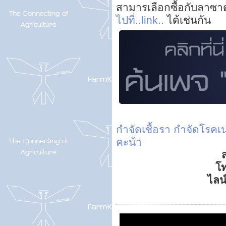
สามารเลือกซื้อกับลาซา
ไปที่..link..
ได้เช่นกัน
กำจัดเชื้อรา
กำจัดโรคเน
คะน้า
ส
โ
ไลน