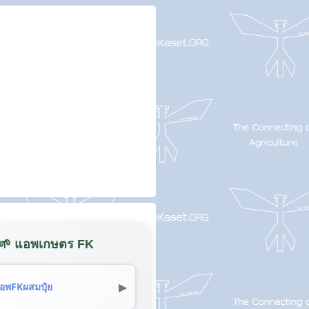
🌱 แอพเกษตร FK
▶
อพFKผสมปุ๋ย