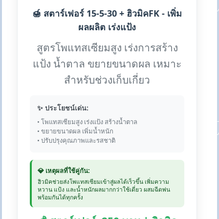
🍯 สตาร์เฟอร์ 15-5-30 + ฮิวมิคFK - เพิ่ม
ผลผลิต เร่งแป้ง
สูตรโพแทสเซียมสูง เร่งการสร้าง
แป้ง น้ำตาล ขยายขนาดผล เหมาะ
สำหรับช่วงเก็บเกี่ยว
✨ ประโยชน์เด่น:
• โพแทสเซียมสูง เร่งแป้ง สร้างน้ำตาล
• ขยายขนาดผล เพิ่มน้ำหนัก
• ปรับปรุงคุณภาพและรสชาติ
💎 เหตุผลที่ใช้คู่กัน:
ฮิวมิคช่วยส่งโพแทสเซียมเข้าสู่ผลได้เร็วขึ้น เพิ่มความ
หวาน แป้ง และน้ำหนักผลมากกว่าใช้เดี่ยว ผสมฉีดพ่น
พร้อมกันได้ทุกครั้ง