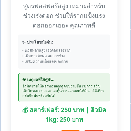
สูตรฟอสฟอรัสสูง เหมาะสำหรับ
ช่วงเร่งดอก ช่วยให้รากแข็งแรง
ดอกออกเยอะ คุณภาพดี
✨ ประโยชน์เด่น:
• ฟอสฟอรัสสูง เร่งดอก เร่งราก
• เพิ่มการติดผล ลดการร่วง
• เสริมความแข็งแรงของราก
💎 เหตุผลที่ใช้คู่กัน:
ฮิวมิคช่วยให้ฟอสฟอรัสถูกดูดซับง่ายขึ้น เร่งการเจริญ
เติบโตของราก และกระตุ้นการออกดอกได้ดีกว่าใช้เดี่ยว
ผสมฉีดพ่นพร้อมกันได้
💰 สตาร์เฟอร์: 250 บาท | ฮิวมิค
1kg: 250 บาท