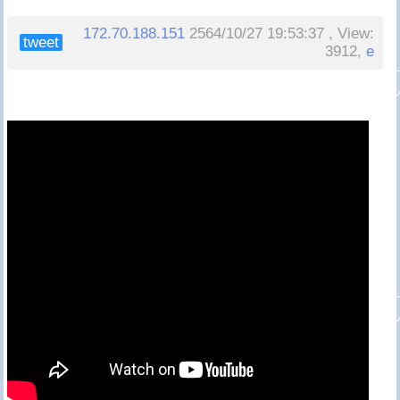
172.70.188.151
2564/10/27 19:53:37 , View:
tweet
3912,
e