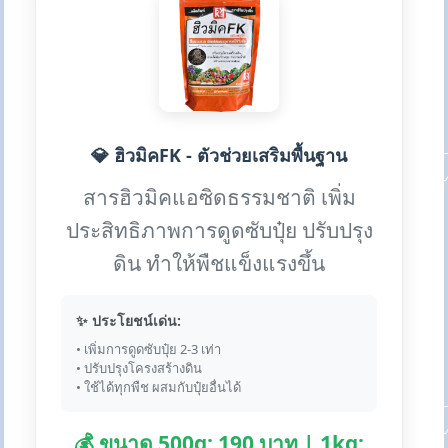
💎 ฮิวมิคFK - ตัวช่วยเสริมพื้นฐาน
สารฮิวมิคแอซิดธรรมชาติ เพิ่ม
ประสิทธิภาพการดูดซับปุ๋ย ปรับปรุง
ดิน ทำให้พืชแข็งแรงขึ้น
✨ ประโยชน์เด่น:
• เพิ่มการดูดซับปุ๋ย 2-3 เท่า
• ปรับปรุงโครงสร้างดิน
• ใช้ได้ทุกพืช ผสมกับปุ๋ยอื่นได้
💰 ขนาด 500g: 190 บาท | 1kg: