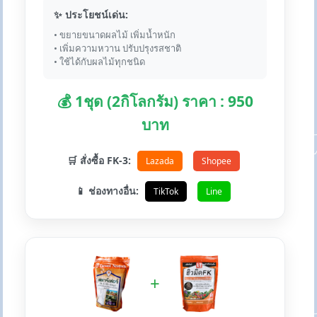
✨ ประโยชน์เด่น:
• ขยายขนาดผลไม้ เพิ่มน้ำหนัก
• เพิ่มความหวาน ปรับปรุงรสชาติ
• ใช้ได้กับผลไม้ทุกชนิด
💰 1ชุด (2กิโลกรัม) ราคา : 950
บาท
🛒 สั่งซื้อ FK-3:
Lazada
Shopee
📱 ช่องทางอื่น:
TikTok
Line
+