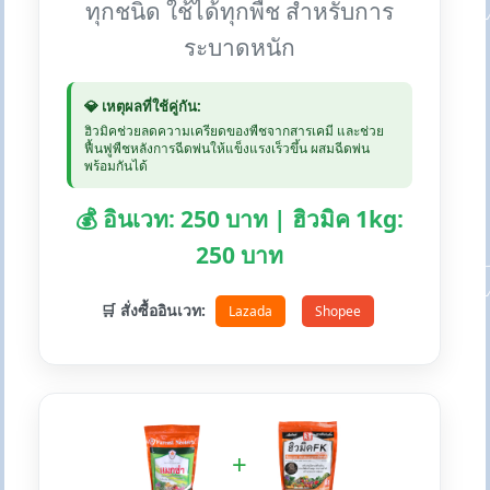
ทุกชนิด ใช้ได้ทุกพืช สำหรับการ
ระบาดหนัก
💎 เหตุผลที่ใช้คู่กัน:
ฮิวมิคช่วยลดความเครียดของพืชจากสารเคมี และช่วย
ฟื้นฟูพืชหลังการฉีดพ่นให้แข็งแรงเร็วขึ้น ผสมฉีดพ่น
พร้อมกันได้
💰 อินเวท: 250 บาท | ฮิวมิค 1kg:
250 บาท
🛒 สั่งซื้ออินเวท:
Lazada
Shopee
+