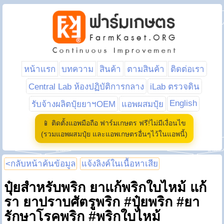
หน้าแรก
บทความ
สินค้า
ตามสินค้า
ติดต่อเรา
Central Lab ห้องปฏิบัติการกลาง
iLab ตรวจดิน
English
รับจ้างผลิตปุ๋ยยาฯOEM
แอพผสมปุ๋ย
📱 ติดตั้งแอพมือถือ ฟาร์มเกษตร ฟรี!ไม่มีเงื่อนไข
(รวมแอพผสมปุ๋ย และแอพเกษตรอื่นๆไว้ในแอพนี้)
<กลับหน้าค้นข้อมูล
แจ้งลิงค์ในเนื้อหาเสีย
ปุ๋ยสำหรับพริก ยาแก้พริกใบไหม้ แก้
รา ยาปราบศัตรูพริก #ปุ๋ยพริก #ยา
รักษาโรคพริก #พริกใบไหม้