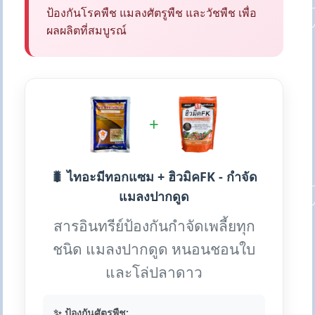
ป้องกันโรคพืช แมลงศัตรูพืช และวัชพืช เพื่อ
ผลผลิตที่สมบูรณ์
+
🐛 ไทอะมีทอกแซม + ฮิวมิคFK - กำจัด
แมลงปากดูด
สารอินทรีย์ป้องกันกำจัดเพลี้ยทุก
ชนิด แมลงปากดูด หนอนชอนใบ
และโล่ปลาดาว
✨ ป้องกันศัตรูพืช: