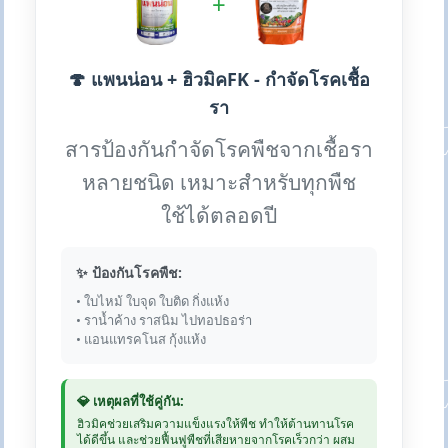
+
🍄 แพนน่อน + ฮิวมิคFK - กำจัดโรคเชื้อ
รา
สารป้องกันกำจัดโรคพืชจากเชื้อรา
หลายชนิด เหมาะสำหรับทุกพืช
ใช้ได้ตลอดปี
✨ ป้องกันโรคพืช:
• ใบไหม้ ใบจุด ใบติด กิ่งแห้ง
• ราน้ำค้าง ราสนิม ไปทอปธอร่า
• แอนแทรคโนส กุ้งแห้ง
💎 เหตุผลที่ใช้คู่กัน:
ฮิวมิคช่วยเสริมความแข็งแรงให้พืช ทำให้ต้านทานโรค
ได้ดีขึ้น และช่วยฟื้นฟูพืชที่เสียหายจากโรคเร็วกว่า ผสม