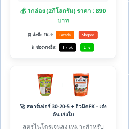
💰 1กล่อง (2กิโลกรัม) ราคา : 890
บาท
🛒 สั่งซื้อ FK-1:
Lazada
Shopee
📱 ช่องทางอื่น:
TikTok
Line
+
🚀 สตาร์เฟอร์ 30-20-5 + ฮิวมิคFK - เร่ง
ต้น เร่งใบ
สูตรไนโตรเจนสูง เหมาะสำหรับ