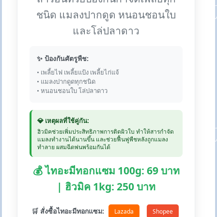
ชนิด แมลงปากดูด หนอนชอนใบ
และโล่ปลาดาว
✨ ป้องกันศัตรูพืช:
• เพลี้ยไฟ เพลี้ยแป้ง เพลี้ยไก่แจ้
• แมลงปากดูดทุกชนิด
• หนอนชอนใบ โล่ปลาดาว
💎 เหตุผลที่ใช้คู่กัน:
ฮิวมิคช่วยเพิ่มประสิทธิภาพการติดผิวใบ ทำให้สารกำจัด
แมลงทำงานได้นานขึ้น และช่วยฟื้นฟูพืชหลังถูกแมลง
ทำลาย ผสมฉีดพ่นพร้อมกันได้
💰 ไทอะมีทอกแซม 100g: 69 บาท
| ฮิวมิค 1kg: 250 บาท
🛒 สั่งซื้อไทอะมีทอกแซม:
Lazada
Shopee