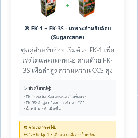
+
🎯 FK-1 + FK-3S - เฉพาะสำหรับอ้อย
(Sugarcane)
ชุดคู่สำหรับอ้อย เริ่มด้วย FK-1 เพื่อ
เร่งโตและแตกหน่อ ตามด้วย FK-
3S เพื่อลำสูง ความหวาน CCS สูง
✨ ประโยชน์คู่:
• FK-1: เร่งโต เร่งแตกหน่อ ลำแข็งแรง
• FK-3S: ลำสูง ปล้องยาว เพิ่มค่า CCS
• น้ำหนักต่อลำเพิ่มขึ้น
⏰ ช่วงเวลาการใช้:
FK-1: หลังปลูก 1-3 เดือน และเมื่ออ้อยใบเหลือง