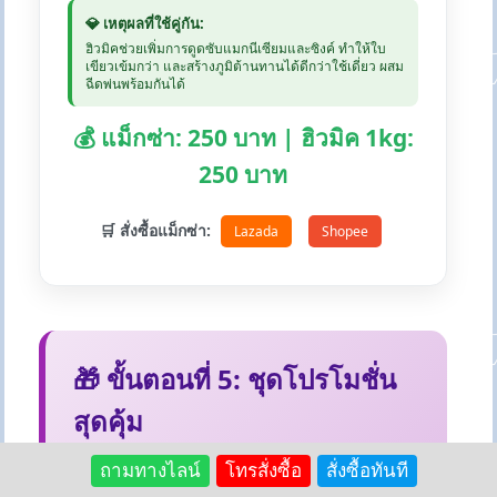
💎 เหตุผลที่ใช้คู่กัน:
ฮิวมิคช่วยเพิ่มการดูดซับแมกนีเซียมและซิงค์ ทำให้ใบ
เขียวเข้มกว่า และสร้างภูมิต้านทานได้ดีกว่าใช้เดี่ยว ผสม
ฉีดพ่นพร้อมกันได้
💰 แม็กซ่า: 250 บาท | ฮิวมิค 1kg:
250 บาท
🛒 สั่งซื้อแม็กซ่า:
Lazada
Shopee
🎁 ขั้นตอนที่ 5: ชุดโปรโมชั่น
สุดคุ้ม
แพ็คเกจคู่ที่ประหยัดและได้ผลดี รวมถึงสินค้า
ถามทางไลน์
โทรสั่งซื้อ
สั่งซื้อทันที
ยอดนิยมจาก Lazada