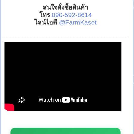
สนใจสั่งซื้อสินค้า
โทร
090-592-8614
ไลน์ไอดี
@FarmKaset