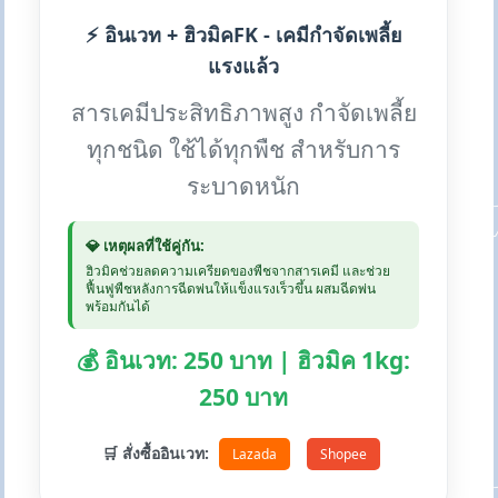
⚡ อินเวท + ฮิวมิคFK - เคมีกำจัดเพลี้ย
แรงแล้ว
สารเคมีประสิทธิภาพสูง กำจัดเพลี้ย
ทุกชนิด ใช้ได้ทุกพืช สำหรับการ
ระบาดหนัก
💎 เหตุผลที่ใช้คู่กัน:
ฮิวมิคช่วยลดความเครียดของพืชจากสารเคมี และช่วย
ฟื้นฟูพืชหลังการฉีดพ่นให้แข็งแรงเร็วขึ้น ผสมฉีดพ่น
พร้อมกันได้
💰 อินเวท: 250 บาท | ฮิวมิค 1kg:
250 บาท
🛒 สั่งซื้ออินเวท:
Lazada
Shopee