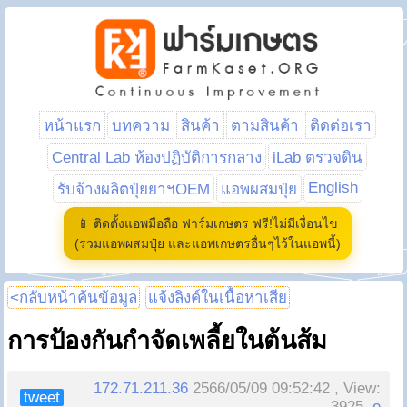
หน้าแรก
บทความ
สินค้า
ตามสินค้า
ติดต่อเรา
Central Lab ห้องปฏิบัติการกลาง
iLab ตรวจดิน
English
รับจ้างผลิตปุ๋ยยาฯOEM
แอพผสมปุ๋ย
📱 ติดตั้งแอพมือถือ ฟาร์มเกษตร ฟรี!ไม่มีเงื่อนไข
(รวมแอพผสมปุ๋ย และแอพเกษตรอื่นๆไว้ในแอพนี้)
<กลับหน้าค้นข้อมูล
แจ้งลิงค์ในเนื้อหาเสีย
การป้องกันกำจัดเพลี้ยในต้นส้ม
172.71.211.36
2566/05/09 09:52:42 , View:
tweet
3925,
e