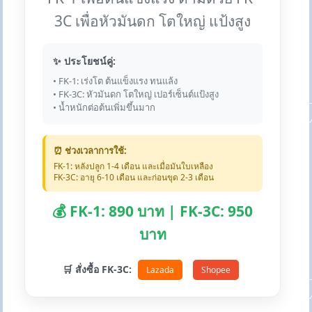
3C เพื่อหัวมันดก โตใหญ่ แป้งสูง
✨ ประโยชน์คู่:
• FK-1: เร่งโต ต้นแข็งแรง ทนแล้ง
• FK-3C: หัวมันดก โตใหญ่ เปอร์เซ็นต์แป้งสูง
• น้ำหนักต่อต้นเพิ่มขึ้นมาก
⏰ ช่วงเวลาการใช้:
FK-1: หลังปลูก 1-4 เดือน และเมื่อมันใบเหลือง
FK-3C: อายุ 6-10 เดือน และก่อนขุด 2-3 เดือน
💰 FK-1: 890 บาท | FK-3C: 950
บาท
🛒 สั่งซื้อ FK-3C:
Lazada
Shopee