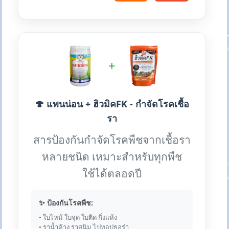
+
🍄 แพนน่อน + ฮิวมิคFK - กำจัดโรคเชื้อ
รา
สารป้องกันกำจัดโรคพืชจากเชื้อรา
หลายชนิด เหมาะสำหรับทุกพืช
ใช้ได้ตลอดปี
✨ ป้องกันโรคพืช:
• ใบไหม้ ใบจุด ใบติด กิ่งแห้ง
• ราน้ำค้าง ราสนิม ไปทอปธอร่า