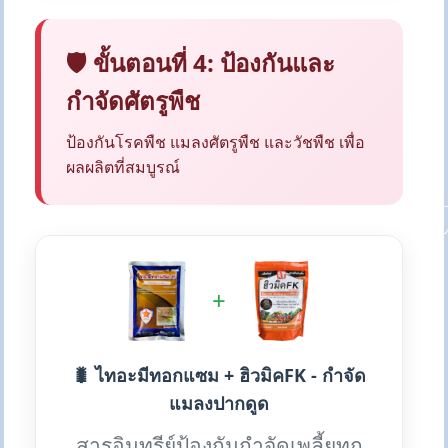
🛡️ ขั้นตอนที่ 4: ป้องกันและ
กำจัดศัตรูพืช
ป้องกันโรคพืช แมลงศัตรูพืช และวัชพืช เพื่อ
ผลผลิตที่สมบูรณ์
+
🐛 ไทอะมีทอกแซม + ฮิวมิคFK - กำจัด
แมลงปากดูด
สารอินทรีย์ป้องกันกำจัดเพลี้ยทุก