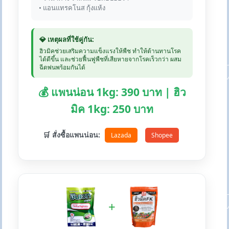
• แอนแทรคโนส กุ้งแห้ง
💎 เหตุผลที่ใช้คู่กัน:
ฮิวมิคช่วยเสริมความแข็งแรงให้พืช ทำให้ต้านทานโรค
ได้ดีขึ้น และช่วยฟื้นฟูพืชที่เสียหายจากโรคเร็วกว่า ผสม
ฉีดพ่นพร้อมกันได้
💰 แพนน่อน 1kg: 390 บาท | ฮิว
มิค 1kg: 250 บาท
🛒 สั่งซื้อแพนน่อน:
Lazada
Shopee
+