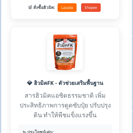
🛒 สั่งซื้อฮิวมิค:
Lazada
Shopee
💎 ฮิวมิคFK - ตัวช่วยเสริมพื้นฐาน
สารฮิวมิคแอซิดธรรมชาติ เพิ่ม
ประสิทธิภาพการดูดซับปุ๋ย ปรับปรุง
ดิน ทำให้พืชแข็งแรงขึ้น
✨ ประโยชน์เด่น: