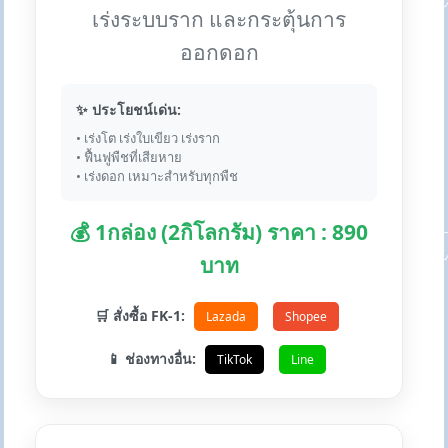
เร่งระบบราก และกระตุ้นการ
ออกดอก
✨ ประโยชน์เด่น:
• เร่งโต เร่งใบเขียว เร่งราก
• ฟื้นฟูพืชที่เสียหาย
• เร่งดอก เหมาะสำหรับทุกพืช
💰 1กล่อง (2กิโลกรัม) ราคา : 890
บาท
🛒 สั่งซื้อ FK-1:
Lazada
Shopee
📱 ช่องทางอื่น:
TikTok
Line