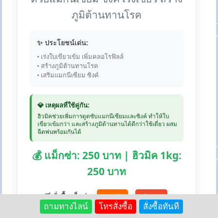
ภูมิต้านทานโรค
✨ ประโยชน์เด่น:
• เร่งใบเขียวเข้ม เพิ่มคลอโรฟิลล์
• สร้างภูมิต้านทานโรค
• เสริมแมกนีเซียม ซิงค์
💎 เหตุผลที่ใช้คู่กัน:
ฮิวมิคช่วยเพิ่มการดูดซับแมกนีเซียมและซิงค์ ทำให้ใบ
เขียวเข้มกว่า และสร้างภูมิต้านทานได้ดีกว่าใช้เดี่ยว ผสม
ฉีดพ่นพร้อมกันได้
💰 แม็กซ่า: 250 บาท | ฮิวมิค 1kg:
250 บาท
🛒 สั่งซื้อแม็กซ่า:
Lazada
Shopee
ถามทางไลน์
โทรสั่งซื้อ
สั่งซื้อทันที