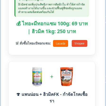
ฮิวมิคช่วยเพิ่มประสิทธิภาพการติดผิวใบ ทำให้สารกำจัด
แมลงทำงานได้นานขึ้น และช่วยฟื้นฟูพืชหลังถูกแมลง
ทำลาย ผสมฉีดพ่นพร้อมกันได้
💰 ไทอะมีทอกแซม 100g: 69 บาท
| ฮิวมิค 1kg: 250 บาท
🛒 สั่งซื้อไทอะมีทอกแซม:
Lazada
Shopee
+
🍄 แพนน่อน + ฮิวมิคFK - กำจัดโรคเชื้อ
รา