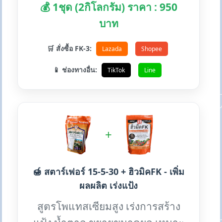
💰 1ชุด (2กิโลกรัม) ราคา : 950
บาท
🛒 สั่งซื้อ FK-3:
Lazada
Shopee
📱 ช่องทางอื่น:
TikTok
Line
+
🍯 สตาร์เฟอร์ 15-5-30 + ฮิวมิคFK - เพิ่ม
ผลผลิต เร่งแป้ง
สูตรโพแทสเซียมสูง เร่งการสร้าง