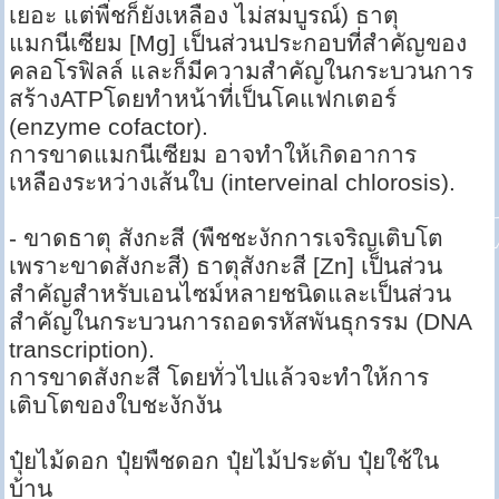
เยอะ แต่พืชก็ยังเหลือง ไม่สมบูรณ์) ธาตุ
แมกนีเซียม [Mg] เป็นส่วนประกอบที่สำคัญของ
คลอโรฟิลล์ และก็มีความสำคัญในกระบวนการ
สร้างATPโดยทำหน้าที่เป็นโคแฟกเตอร์
(enzyme cofactor).
การขาดแมกนีเซียม อาจทำให้เกิดอาการ
เหลืองระหว่างเส้นใบ (interveinal chlorosis).
- ขาดธาตุ สังกะสี (พืชชะงักการเจริญเติบโต
เพราะขาดสังกะสี) ธาตุสังกะสี [Zn] เป็นส่วน
สำคัญสำหรับเอนไซม์หลายชนิดและเป็นส่วน
สำคัญในกระบวนการถอดรหัสพันธุกรรม (DNA
transcription).
การขาดสังกะสี โดยทั่วไปแล้วจะทำให้การ
เติบโตของใบชะงักงัน
ปุ๋ยไม้ดอก ปุ๋ยพืชดอก ปุ๋ยไม้ประดับ ปุ๋ยใช้ใน
บ้าน