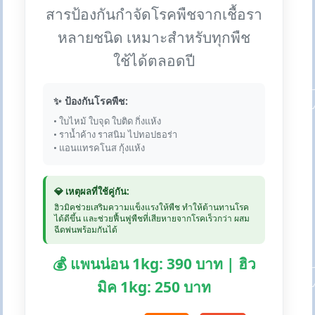
สารป้องกันกำจัดโรคพืชจากเชื้อรา
หลายชนิด เหมาะสำหรับทุกพืช
ใช้ได้ตลอดปี
✨ ป้องกันโรคพืช:
• ใบไหม้ ใบจุด ใบติด กิ่งแห้ง
• ราน้ำค้าง ราสนิม ไปทอปธอร่า
• แอนแทรคโนส กุ้งแห้ง
💎 เหตุผลที่ใช้คู่กัน:
ฮิวมิคช่วยเสริมความแข็งแรงให้พืช ทำให้ต้านทานโรค
ได้ดีขึ้น และช่วยฟื้นฟูพืชที่เสียหายจากโรคเร็วกว่า ผสม
ฉีดพ่นพร้อมกันได้
💰 แพนน่อน 1kg: 390 บาท | ฮิว
มิค 1kg: 250 บาท