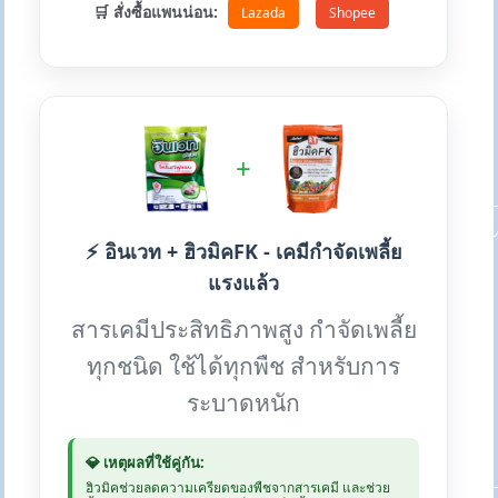
🛒 สั่งซื้อแพนน่อน:
Lazada
Shopee
+
⚡ อินเวท + ฮิวมิคFK - เคมีกำจัดเพลี้ย
แรงแล้ว
สารเคมีประสิทธิภาพสูง กำจัดเพลี้ย
ทุกชนิด ใช้ได้ทุกพืช สำหรับการ
ระบาดหนัก
💎 เหตุผลที่ใช้คู่กัน:
ฮิวมิคช่วยลดความเครียดของพืชจากสารเคมี และช่วย