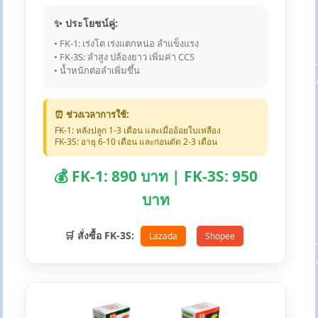
✨ ประโยชน์คู่:
• FK-1: เร่งโต เร่งแตกหน่อ ลำแข็งแรง
• FK-3S: ลำสูง ปล้องยาว เพิ่มค่า CCS
• น้ำหนักต่อลำเพิ่มขึ้น
⏰ ช่วงเวลาการใช้:
FK-1: หลังปลูก 1-3 เดือน และเมื่ออ้อยใบเหลือง
FK-3S: อายุ 6-10 เดือน และก่อนตัด 2-3 เดือน
💰 FK-1: 890 บาท | FK-3S: 950
บาท
🛒 สั่งซื้อ FK-3S:
Lazada
Shopee