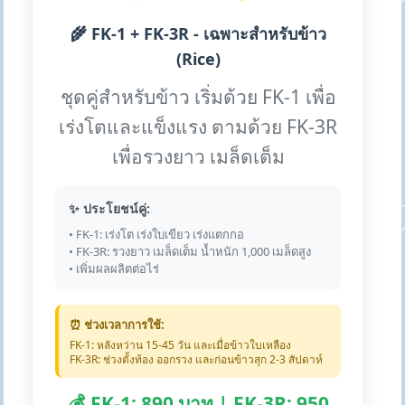
🌾 FK-1 + FK-3R - เฉพาะสำหรับข้าว
(Rice)
ชุดคู่สำหรับข้าว เริ่มด้วย FK-1 เพื่อ
เร่งโตและแข็งแรง ตามด้วย FK-3R
เพื่อรวงยาว เมล็ดเต็ม
✨ ประโยชน์คู่:
• FK-1: เร่งโต เร่งใบเขียว เร่งแตกกอ
• FK-3R: รวงยาว เมล็ดเต็ม น้ำหนัก 1,000 เมล็ดสูง
• เพิ่มผลผลิตต่อไร่
⏰ ช่วงเวลาการใช้:
FK-1: หลังหว่าน 15-45 วัน และเมื่อข้าวใบเหลือง
FK-3R: ช่วงตั้งท้อง ออกรวง และก่อนข้าวสุก 2-3 สัปดาห์
💰 FK-1: 890 บาท | FK-3R: 950