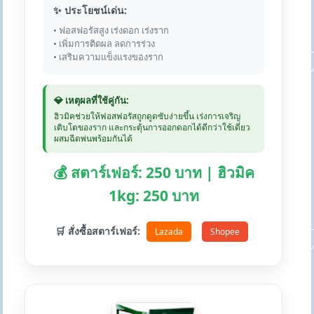
✨ ประโยชน์เด่น:
• ฟอสฟอรัสสูง เร่งดอก เร่งราก
• เพิ่มการติดผล ลดการร่วง
• เสริมความแข็งแรงของราก
💎 เหตุผลที่ใช้คู่กัน:
ฮิวมิคช่วยให้ฟอสฟอรัสถูกดูดซับง่ายขึ้น เร่งการเจริญ
เติบโตของราก และกระตุ้นการออกดอกได้ดีกว่าใช้เดี่ยว
ผสมฉีดพ่นพร้อมกันได้
💰 สตาร์เฟอร์: 250 บาท | ฮิวมิค
1kg: 250 บาท
🛒 สั่งซื้อสตาร์เฟอร์:
Lazada
Shopee