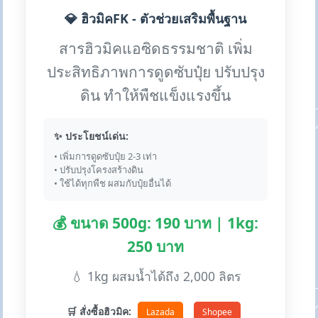
💎 ฮิวมิคFK - ตัวช่วยเสริมพื้นฐาน
สารฮิวมิคแอซิดธรรมชาติ เพิ่ม
ประสิทธิภาพการดูดซับปุ๋ย ปรับปรุง
ดิน ทำให้พืชแข็งแรงขึ้น
✨ ประโยชน์เด่น:
• เพิ่มการดูดซับปุ๋ย 2-3 เท่า
• ปรับปรุงโครงสร้างดิน
• ใช้ได้ทุกพืช ผสมกับปุ๋ยอื่นได้
💰 ขนาด 500g: 190 บาท | 1kg:
250 บาท
💧 1kg ผสมน้ำได้ถึง 2,000 ลิตร
🛒 สั่งซื้อฮิวมิค:
Lazada
Shopee