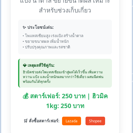
แป้ง น้ำตาล ขยายขนาดผล เหมาะ
สำหรับช่วงเก็บเกี่ยว
✨ ประโยชน์เด่น:
• โพแทสเซียมสูง เร่งแป้ง สร้างน้ำตาล
• ขยายขนาดผล เพิ่มน้ำหนัก
• ปรับปรุงคุณภาพและรสชาติ
💎 เหตุผลที่ใช้คู่กัน:
ฮิวมิคช่วยส่งโพแทสเซียมเข้าสู่ผลได้เร็วขึ้น เพิ่มความ
หวาน แป้ง และน้ำหนักผลมากกว่าใช้เดี่ยว ผสมฉีดพ่น
พร้อมกันได้ทุกครั้ง
💰 สตาร์เฟอร์: 250 บาท | ฮิวมิค
1kg: 250 บาท
🛒 สั่งซื้อสตาร์เฟอร์:
Lazada
Shopee