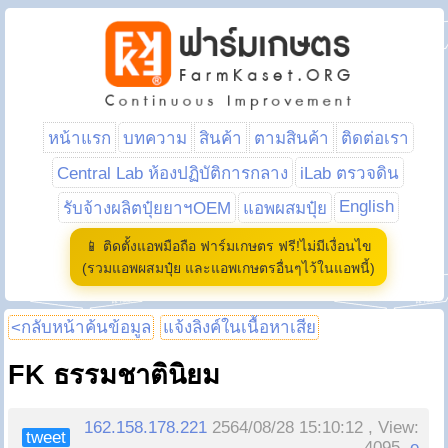
หน้าแรก
บทความ
สินค้า
ตามสินค้า
ติดต่อเรา
Central Lab ห้องปฏิบัติการกลาง
iLab ตรวจดิน
English
รับจ้างผลิตปุ๋ยยาฯOEM
แอพผสมปุ๋ย
📱 ติดตั้งแอพมือถือ ฟาร์มเกษตร ฟรี!ไม่มีเงื่อนไข
(รวมแอพผสมปุ๋ย และแอพเกษตรอื่นๆไว้ในแอพนี้)
<กลับหน้าค้นข้อมูล
แจ้งลิงค์ในเนื้อหาเสีย
FK ธรรมชาตินิยม
162.158.178.221
2564/08/28 15:10:12 , View:
tweet
4095,
e