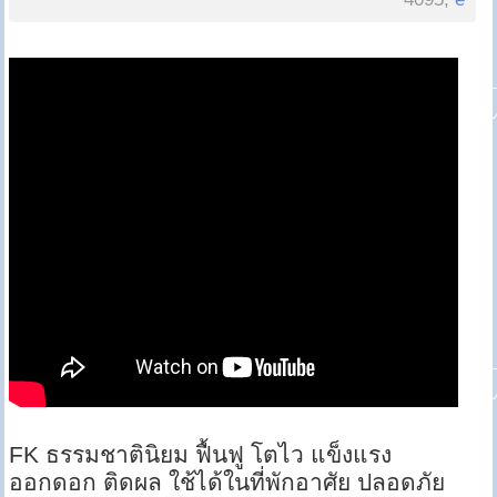
FK ธรรมชาตินิยม ฟื้นฟู โตไว แข็งแรง
ออกดอก ติดผล ใช้ได้ในที่พักอาศัย ปลอดภัย