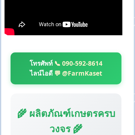
โทรศัพท์
📞 090-592-8614
ไลน์ไอดี
💬 @FarmKaset
🌾 ผลิตภัณฑ์เกษตรครบ
วงจร 🌾