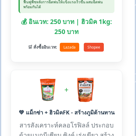
ฟื้นฟูพืชหลังการฉีดพ่นให้แข็งแรงเร็วขึ้น ผสมฉีดพ่น
พร้อมกันได้
💰 อินเวท: 250 บาท | ฮิวมิค 1kg:
250 บาท
🛒 สั่งซื้ออินเวท:
Lazada
Shopee
+
💚 แม็กซ่า + ฮิวมิคFK - สร้างภูมิต้านทาน
สารสังเคราะห์คลอโรฟิลล์ ประกอบ
ด้วยแมกนีเซียม ซิงค์ เร่งเขียว สร้าง