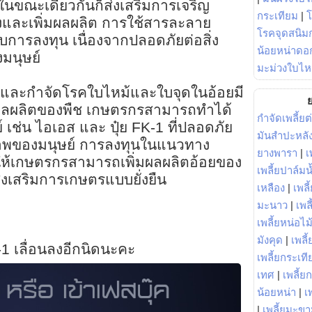
 ในขณะเดียวกันก็ส่งเสริมการเจริญ
กระเทียม
|
งและเพิ่มผลผลิต การใช้สารละลาย
โรคจุดสนิมก
กับการลงทุน เนื่องจากปลอดภัยต่อสิ่ง
น้อยหน่าดอก
มนุษย์
มะม่วงใบไห
นและกำจัดโรคใบไหม้และใบจุดในอ้อยมี
ย
ผลผลิตของพืช เกษตรกรสามารถทำได้
กำจัดเพลี้ยต
 เช่น ไอเอส และ ปุ๋ย FK-1 ที่ปลอดภัย
มันสำปะหลั
ภาพของมนุษย์ การลงทุนในแนวทาง
ยางพารา
|
เ
ทำให้เกษตรกรสามารถเพิ่มผลผลิตอ้อยของ
เพลี้ยปาล์มน
่งเสริมการเกษตรแบบยั่งยืน
เหลือง
|
เพลี
มะนาว
|
เพล
เพลี้ยหน่อไม้
มังคุด
|
เพลี้
-1 เลื่อนลงอีกนิดนะคะ
เพลี้ยกระเที
เทศ
|
เพลี้ย
น้อยหน่า
|
เ
|
เพลี้ยมะข