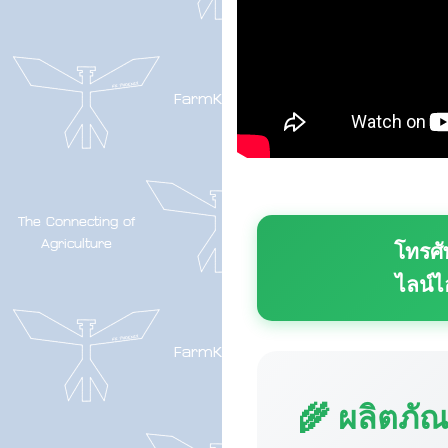
โทรศั
ไลน์ไ
🌾 ผลิตภั