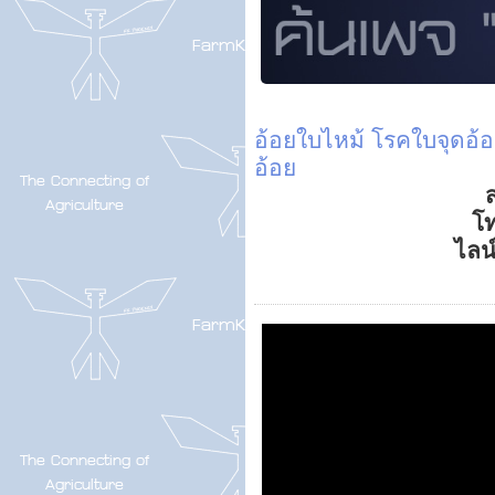
อ้อยใบไหม้
โรคใบจุดอ้
อ้อย
ส
โ
ไลน