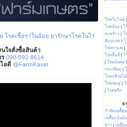
โรคใบไหม้
โรคอ้อย
|
โ
มะพร้าว
|
โ
อย
โรคเชื้อราในอ้อย
ยารักษาโรคในไร่
สับปะรด
|
โ
โรคกาแฟ
|
นใจสั่งซื้อสินค้า
โรคลิ้นจี่
|
โร
ทร
090-592-8614
|
โรคมังคุด
์ไอดี
@FarmKaset
กระเทียม
|
โรคกล้วยไม้
โรคชมพู่
|
โ
|
โรคพริก
ยา
กำจัดเพลี้ยต
เพลี้ยแป้งม
ข้าว
|
เพลี้