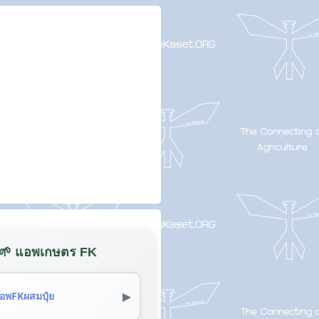
🌱 แอพเกษตร FK
▶
อพFKผสมปุ๋ย