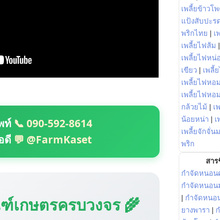
เพลี้ยข้าวโ
แป้งสับปะร
พริกไทย
|
เ
เพลี้ยไฟส้ม
เพลี้ยไฟหน่อ
เขียว
|
เพลี้
เพลี้ยไฟหอม
เพลี้ยไฟหอ
กล้วยไม้
|
เพ
น้อยหน่า
|
เ
พท์
📞 090-592-8614
เพลี้ยจักจั่น
อดี
💬 @FarmKaset
พริก
สารช
กำจัดหนอนศ
กำจัดหนอนม
|
กำจัดหนอ
ณฑ์เกษตรครบวงจร 🌾
ยางพารา
|
ก