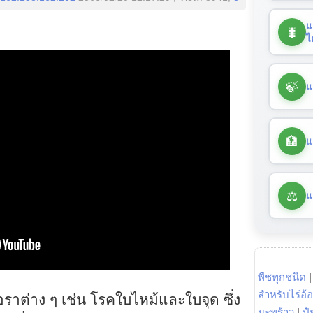
แ
🐛
ไ
🍃
แ
🏦
แ
⚖️
แ
พืชทุกชนิด
สำหรับไร่อ้
อราต่าง ๆ เช่น โรคใบไหม้และใบจุด ซึ่ง
มะพร้าว
|
ปุ