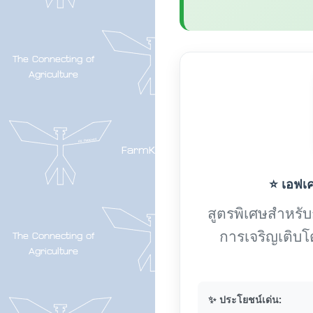
⭐ เอฟเค-
สูตรพิเศษสำหรับกา
การเจริญเติบโ
✨ ประโยชน์เด่น: