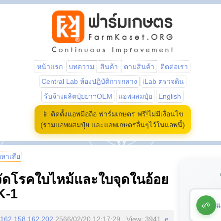
หน้าแรก
บทความ
สินค้า
ตามสินค้า
ติดต่อเรา
Central Lab ห้องปฏิบัติการกลาง
iLab ตรวจดิน
รับจ้างผลิตปุ๋ยยาฯOEM
แอพผสมปุ๋ย
English
📱 ติดตั้งแอพมือถือ ฟาร์มเกษตร ฟรี!ไม่มีเงื่อนไข
(รวมแอพผสมปุ๋ย และแอพเกษตรอื่นๆไว้ในแอพนี้)
้อหาเสีย
จัดโรคใบไหม้และใบจุดในอ้อย
K-1
🌱
แ
162.158.162.202
2566/02/20 12:17:29 , View: 3941,
e