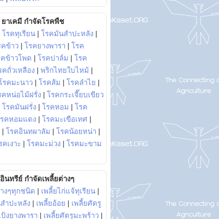
ยาเคมี กำจัดโรคพืช
|
โรคทุเรียน
|
โรคมันสำปะหลัง
|
รคข้าว
|
โรคยางพารา
|
โรค
รคข้าวโพด
|
โรคปาล์ม
|
โรค
รคถั่วเหลือง
|
พริกไทยใบไหม้
|
โรคมะนาว
|
โรคส้ม
|
โรคลำไย
|
คหน่อไม้ฝรั่ง
|
โรคกระเจี๊ยบเขียว
|
โรคมันฝรั่ง
|
โรคหอม
|
โรค
โรคหอมแดง
|
โรคมะเขือเทศ
|
|
โรคอินทผาลัม
|
โรคน้อยหน่า
|
รคเงาะ
|
โรคมะม่วง
|
โรคมะขาม
อินทรีย์ กำจัดเพลี้ยต่างๆ
่างๆทุกชนิด
|
เพลี้ยไก่แจ้ทุเรียน
|
ันสำปะหลัง
|
เพลี้ยอ้อย
|
เพลี้ยศัตรู
ยแป้งยางพารา
|
เพลี้ยศัตรูมะพร้าว
|