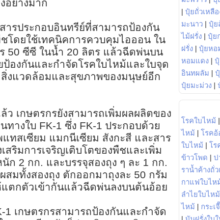
งอย่างมาก
|
ปุ๋ยถั่วเหลือ
มะนาว
|
ปุ๋ย
ป็นสารประกอบอินทรีย์ที่สามารถป้องกัน
ไม้ฝรั่ง
|
ปุ๋ย
พืชโดยใช้เทคนิคการควบคุมไอออน ใน
ฝรั่ง
|
ปุ๋ยหอ
 50 ซีซี ในน้ำ 20 ลิตร แล้วฉีดพ่นบน
หอมแดง
|
ป
่วยป้องกันและกำจัดโรคใบไหม้และใบจุด
อินทผลัม
|
ป
่อสิ่งแวดล้อมและสุขภาพของมนุษย์อีก
ปุ๋ยมะม่วง
|
ล้ว เกษตรกรยังสามารถเพิ่มผลผลิตของ
โรคใบไหม้
ดพ่นทางใบ FK-1 ซึ่ง FK-1 ประกอบด้วย
ไหม้
|
โรคอ้
แทสเซียม แมกนีเซียม สังกะสี และสาร
ใบไหม้
|
โร
งเสริมการเจริญเติบโตของพืชและเพิ่ม
ข้าวโพด
|
ป
หนัก 2 กก. และบรรจุสองถุง ๆ ละ 1 กก.
ราน้ำค้างถั่
ผสมทั้งสองถุง ตักออกมาถุงละ 50 กรัม
กาแฟใบไหม
้แตกตัวเข้ากันแล้วฉีดพ่นลงบนต้นอ้อย
ลำไยใบไหม้
ไหม้
|
กระเจ
ะ FK-1 เกษตรกรสามารถป้องกันและกำจัด
|
มันฝรั่งใบใ