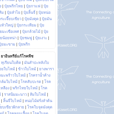
ง
|
ปุ๋ยพริกไทย
|
ปุ๋ยกาแฟ
|
ปุ๋ย
ส้ม
|
ปุ๋ยลำไย
|
ปุ๋ยลิ้นจี่
|
ปุ๋ยหน่อ
กระเจี๊ยบเขียว
|
ปุ๋ยมังคุด
|
ปุ๋ยมัน
มหัวใหญ่
|
ปุ๋ยกระเทียม
|
ปุ๋ย
ุ๋ยมะเขือเทศ
|
ปุ๋ยกล้วยไม้
|
ปุ๋ย
ุ๋ยน้อยหน่า
|
ปุ๋ยชมพู่
|
ปุ๋ยเงาะ
|
ปุ๋ยมะขาม
|
ปุ๋ยพริก
ยาอินทรีย์แก้โรคพืช
|
ทุเรียนใบติด
|
มันสำปะหลังใบ
อยใบไหม้
|
ข้าวใบไหม้
|
ยางพารา
คมะพร้าวใบไหม้
|
โรคราน้ำค้าง
าล์มใบไหม้
|
โรคสับปะรด
|
โรค
วเหลือง
|
พริกไทยใบไหม้
|
โรค
้
|
ราสนิมมะนาว
|
ส้มใบไหม้
|
|
ลิ้นจี่ใบไหม้
|
หน่อไม้ฝรั่งลำต้น
ี๊ยบเขียวฝักลาย
|
โรคใบจุดมังคุด
หม้
|
โรคหอมเลื้อย
|
โรคใบจุด