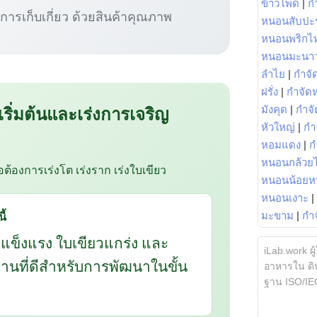
ข้าวโพด
|
ก
ู่การเก็บเกี่ยว ด้วยสินค้าคุณภาพ
หนอนสับปะ
หนอนพริกไ
หนอนมะนา
ลำไย
|
กำจัด
ฝรั่ง
|
กำจัด
 เริ่มต้นและเร่งการเจริญ
มังคุด
|
กำจั
หัวใหญ่
|
กำ
หอมแดง
|
ก
หนอนกล้วยไ
ือต้องการเร่งโต เร่งราก เร่งใบเขียว
หนอนน้อยห
หนอนเงาะ
|
ี้
มะขาม
|
กำ
กแข็งแรง ใบเขียวแกร่ง และ
iLab.work ผู
นฐานที่ดีสำหรับการพัฒนาในขั้น
อาหารใน ดิน
ฐาน ISO/IE