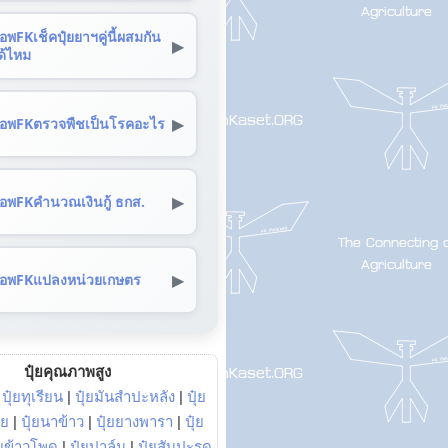
อพFKเช็คปุ๋ยยาฯคู่นี้ผสมกัน
▶
ด้ไหม
▶
อพFKตรวจพืชเป็นโรคอะไร
▶
อพFKคำนวณเงินกู้ ธกส.
▶
อพFKแปลงหน่วยเกษตร
ปุ๋ยคุณภาพสูง
|
ปุ๋ยทุเรียน
|
ปุ๋ยมันสำปะหลัง
|
ปุ๋ย
อย
|
ปุ๋ยนาข้าว
|
ปุ๋ยยางพารา
|
ปุ๋ย
๋ยข้าวโพด
|
ปุ๋ยปาล์ม
|
ปุ๋ยสับปะรด