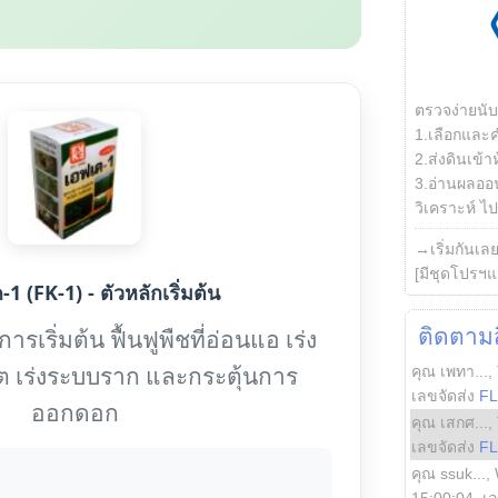
ตรวจง่ายนั
1.เลือกและ
2.ส่งดินเข้า
3.อ่านผลออน
วิเคราะห์ ไปต
→เริ่มกันเล
[มีชุดโปรฯแ
1 (FK-1) - ตัวหลักเริ่มต้น
ติดตามสิ
รเริ่มต้น ฟื้นฟูพืชที่อ่อนแอ เร่ง
ต เร่งระบบราก และกระตุ้นการ
คุณ เพทา...
,
เลขจัดส่ง
F
ออกดอก
คุณ เสกศ...
,
เลขจัดส่ง
F
คุณ ssuk...
,
15:00:04
, เ