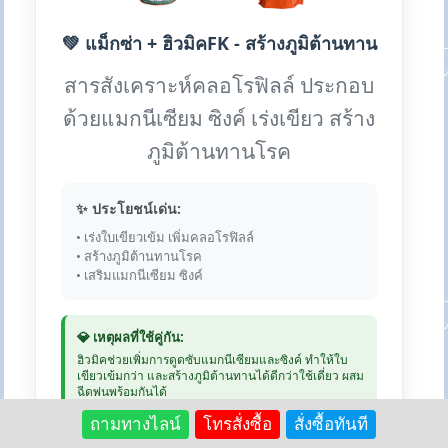
💚 แม็กซ่า + ฮิวมิคFK - สร้างภูมิต้านทาน
สารสังเคราะห์คลอโรฟิลล์ ประกอบ
ด้วยแมกนีเซียม ซิงค์ เร่งเขียว สร้าง
ภูมิต้านทานโรค
✨ ประโยชน์เด่น:
• เร่งใบเขียวเข้ม เพิ่มคลอโรฟิลล์
• สร้างภูมิต้านทานโรค
• เสริมแมกนีเซียม ซิงค์
💎 เหตุผลที่ใช้คู่กัน:
ฮิวมิคช่วยเพิ่มการดูดซับแมกนีเซียมและซิงค์ ทำให้ใบ
เขียวเข้มกว่า และสร้างภูมิต้านทานได้ดีกว่าใช้เดี่ยว ผสม
ฉีดพ่นพร้อมกันได้
ถามทางไลน์
โทรสั่งซื้อ
สั่งซื้อทันที
💰 แม็กซ่า: 250 บาท | ฮิวมิค 1kg: