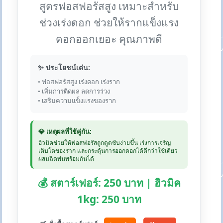
สูตรฟอสฟอรัสสูง เหมาะสำหรับ
ช่วงเร่งดอก ช่วยให้รากแข็งแรง
ดอกออกเยอะ คุณภาพดี
✨ ประโยชน์เด่น:
• ฟอสฟอรัสสูง เร่งดอก เร่งราก
• เพิ่มการติดผล ลดการร่วง
• เสริมความแข็งแรงของราก
💎 เหตุผลที่ใช้คู่กัน:
ฮิวมิคช่วยให้ฟอสฟอรัสถูกดูดซับง่ายขึ้น เร่งการเจริญ
เติบโตของราก และกระตุ้นการออกดอกได้ดีกว่าใช้เดี่ยว
ผสมฉีดพ่นพร้อมกันได้
💰 สตาร์เฟอร์: 250 บาท | ฮิวมิค
1kg: 250 บาท