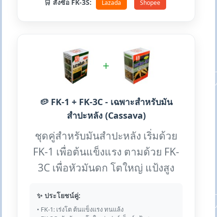
🛒 สั่งซื้อ FK-3S:
Lazada
Shopee
+
🥔 FK-1 + FK-3C - เฉพาะสำหรับมัน
สำปะหลัง (Cassava)
ชุดคู่สำหรับมันสำปะหลัง เริ่มด้วย
FK-1 เพื่อต้นแข็งแรง ตามด้วย FK-
3C เพื่อหัวมันดก โตใหญ่ แป้งสูง
✨ ประโยชน์คู่:
• FK-1: เร่งโต ต้นแข็งแรง ทนแล้ง