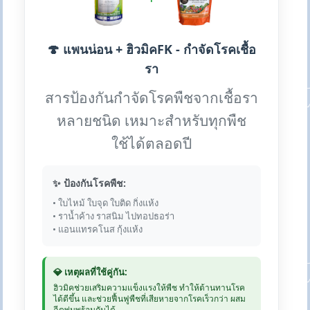
🍄 แพนน่อน + ฮิวมิคFK - กำจัดโรคเชื้อ
รา
สารป้องกันกำจัดโรคพืชจากเชื้อรา
หลายชนิด เหมาะสำหรับทุกพืช
ใช้ได้ตลอดปี
✨ ป้องกันโรคพืช:
• ใบไหม้ ใบจุด ใบติด กิ่งแห้ง
• ราน้ำค้าง ราสนิม ไปทอปธอร่า
• แอนแทรคโนส กุ้งแห้ง
💎 เหตุผลที่ใช้คู่กัน:
ฮิวมิคช่วยเสริมความแข็งแรงให้พืช ทำให้ต้านทานโรค
ได้ดีขึ้น และช่วยฟื้นฟูพืชที่เสียหายจากโรคเร็วกว่า ผสม
ฉีดพ่นพร้อมกันได้