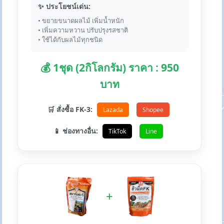
✨ ประโยชน์เด่น:
• ขยายขนาดผลไม้ เพิ่มน้ำหนัก
• เพิ่มความหวาน ปรับปรุงรสชาติ
• ใช้ได้กับผลไม้ทุกชนิด
💰 1ชุด (2กิโลกรัม) ราคา : 950
บาท
🛒 สั่งซื้อ FK-3:
Lazada
Shopee
📱 ช่องทางอื่น:
TikTok
Line
+