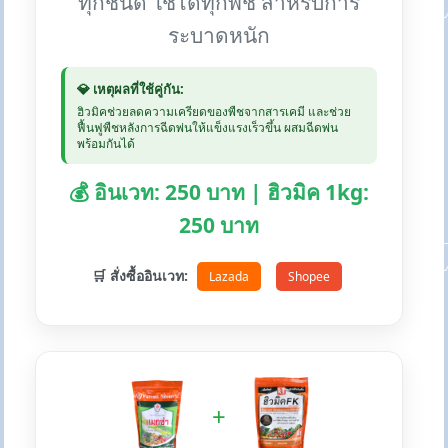
ทุกชนิด ใช้ได้ทุกพืช สำหรับการ
ระบาดหนัก
💎 เหตุผลที่ใช้คู่กัน:
ฮิวมิคช่วยลดความเครียดของพืชจากสารเคมี และช่วย
ฟื้นฟูพืชหลังการฉีดพ่นให้แข็งแรงเร็วขึ้น ผสมฉีดพ่น
พร้อมกันได้
💰 อินเวท: 250 บาท | ฮิวมิค 1kg:
250 บาท
🛒 สั่งซื้ออินเวท:
Lazada
Shopee
+