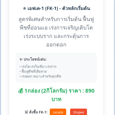
⭐ เอฟเค-1 (FK-1) - ตัวหลักเริ่มต้น
สูตรพิเศษสำหรับการเริ่มต้น ฟื้นฟู
พืชที่อ่อนแอ เร่งการเจริญเติบโต
เร่งระบบราก และกระตุ้นการ
ออกดอก
✨ ประโยชน์เด่น:
• เร่งโต เร่งใบเขียว เร่งราก
• ฟื้นฟูพืชที่เสียหาย
• เร่งดอก เหมาะสำหรับทุกพืช
💰 1กล่อง (2กิโลกรัม) ราคา : 890
บาท
🛒 สั่งซื้อ FK-1:
Lazada
Shopee