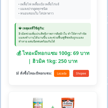
• เพลี้ยไฟ เพลี้ยแป้ง เพลี้ยไก่แจ้
• แมลงปากดูดทุกชนิด
• หนอนชอนใบ โล่ปลาดาว
💎 เหตุผลที่ใช้คู่กัน:
ฮิวมิคช่วยเพิ่มประสิทธิภาพการติดผิวใบ ทำให้สารกำจัด
แมลงทำงานได้นานขึ้น และช่วยฟื้นฟูพืชหลังถูกแมลง
ทำลาย ผสมฉีดพ่นพร้อมกันได้
💰 ไทอะมีทอกแซม 100g: 69 บาท
| ฮิวมิค 1kg: 250 บาท
🛒 สั่งซื้อไทอะมีทอกแซม:
Lazada
Shopee
+