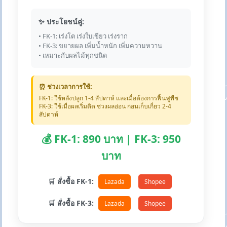
✨ ประโยชน์คู่:
• FK-1: เร่งโต เร่งใบเขียว เร่งราก
• FK-3: ขยายผล เพิ่มน้ำหนัก เพิ่มความหวาน
• เหมาะกับผลไม้ทุกชนิด
⏰ ช่วงเวลาการใช้:
FK-1: ใช้หลังปลูก 1-4 สัปดาห์ และเมื่อต้องการฟื้นฟูพืช
FK-3: ใช้เมื่อผลเริ่มติด ช่วงผลอ่อน ก่อนเก็บเกี่ยว 2-4
สัปดาห์
💰 FK-1: 890 บาท | FK-3: 950
บาท
🛒 สั่งซื้อ FK-1:
Lazada
Shopee
🛒 สั่งซื้อ FK-3:
Lazada
Shopee