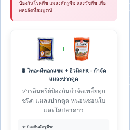
ป้องกันโรคพืช แมลงศัตรูพืช และวัชพืช เพื่อ
ผลผลิตที่สมบูรณ์
+
🐛 ไทอะมีทอกแซม + ฮิวมิคFK - กำจัด
แมลงปากดูด
สารอินทรีย์ป้องกันกำจัดเพลี้ยทุก
ชนิด แมลงปากดูด หนอนชอนใบ
และโล่ปลาดาว
✨ ป้องกันศัตรูพืช: