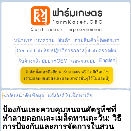
หน้าแรก
บทความ
สินค้า
ตามสินค้า
ติดต่อเรา
Central Lab ห้องปฏิบัติการกลาง
iLab ตรวจดิน
English
รับจ้างผลิตปุ๋ยยาฯOEM
แอพผสมปุ๋ย
📱 ติดตั้งแอพมือถือ ฟาร์มเกษตร ฟรี!ไม่มีเงื่อนไข
(รวมแอพผสมปุ๋ย และแอพเกษตรอื่นๆไว้ในแอพนี้)
<กลับหน้าค้นข้อมูล
แจ้งลิงค์ในเนื้อหาเสีย
ป้องกันและควบคุมหนอนศัตรูพืชที่
ทำลายดอกและเมล็ดทานตะวัน: วิธี
การป้องกันและการจัดการในสวน