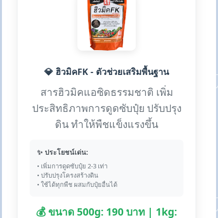
💎 ฮิวมิคFK - ตัวช่วยเสริมพื้นฐาน
สารฮิวมิคแอซิดธรรมชาติ เพิ่ม
ประสิทธิภาพการดูดซับปุ๋ย ปรับปรุง
ดิน ทำให้พืชแข็งแรงขึ้น
✨ ประโยชน์เด่น:
• เพิ่มการดูดซับปุ๋ย 2-3 เท่า
• ปรับปรุงโครงสร้างดิน
• ใช้ได้ทุกพืช ผสมกับปุ๋ยอื่นได้
💰 ขนาด 500g: 190 บาท | 1kg: