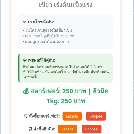
เขียว เร่งต้นแข็งแรง
✨ ประโยชน์เด่น:
• ไนโตรเจนสูง เร่งใบเขียวเข้ม
• เร่งการเจริญเติบโตในช่วงแรก
• ผสมสูตรเองได้ตามต้องการ
💎 เหตุผลที่ใช้คู่กัน:
ฮิวมิคแอซิดช่วยเพิ่มการดูดซับไนโตรเจนได้ 2-3 เท่า
ทำให้ใบเขียวเข้มและโตเร็วกว่าปกติ ผสมฉีดพ่นพร้อมกัน
ได้ทุกครั้ง
💰 สตาร์เฟอร์: 250 บาท | ฮิวมิค
1kg: 250 บาท
🛒 สั่งซื้อสตาร์เฟอร์:
Lazada
Shopee
🛒 สั่งซื้อฮิวมิค:
Lazada
Shopee