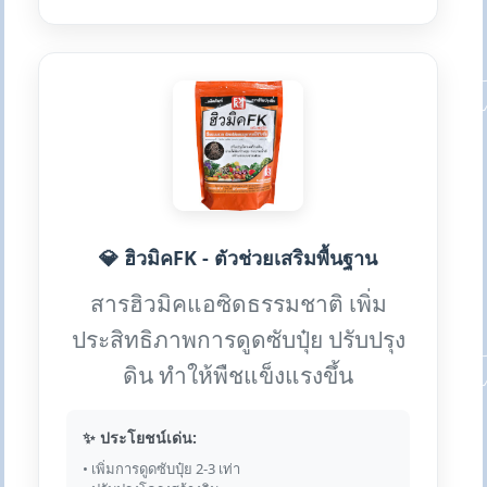
💎 ฮิวมิคFK - ตัวช่วยเสริมพื้นฐาน
สารฮิวมิคแอซิดธรรมชาติ เพิ่ม
ประสิทธิภาพการดูดซับปุ๋ย ปรับปรุง
ดิน ทำให้พืชแข็งแรงขึ้น
✨ ประโยชน์เด่น:
• เพิ่มการดูดซับปุ๋ย 2-3 เท่า