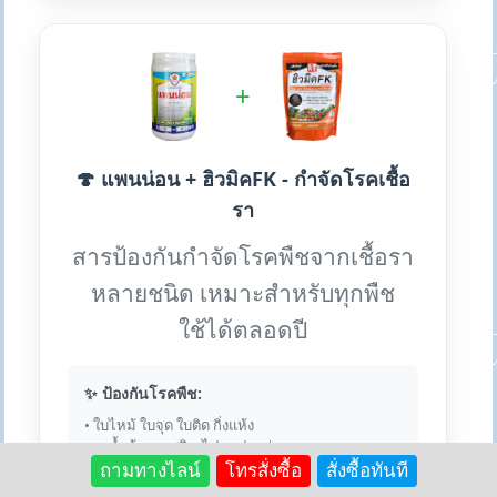
+
🍄 แพนน่อน + ฮิวมิคFK - กำจัดโรคเชื้อ
รา
สารป้องกันกำจัดโรคพืชจากเชื้อรา
หลายชนิด เหมาะสำหรับทุกพืช
ใช้ได้ตลอดปี
✨ ป้องกันโรคพืช:
• ใบไหม้ ใบจุด ใบติด กิ่งแห้ง
• ราน้ำค้าง ราสนิม ไปทอปธอร่า
• แอนแทรคโนส กุ้งแห้ง
ถามทางไลน์
โทรสั่งซื้อ
สั่งซื้อทันที