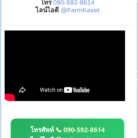
โทร
090-592-8614
ไลน์ไอดี
@FarmKaset
โทรศัพท์
📞 090-592-8614