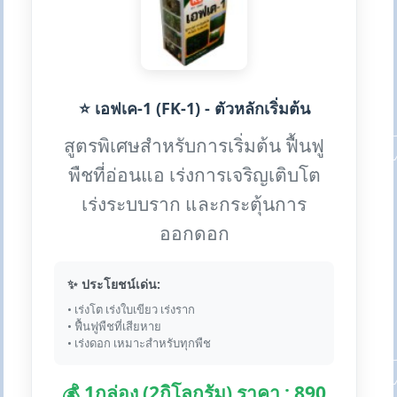
⭐ เอฟเค-1 (FK-1) - ตัวหลักเริ่มต้น
สูตรพิเศษสำหรับการเริ่มต้น ฟื้นฟู
พืชที่อ่อนแอ เร่งการเจริญเติบโต
เร่งระบบราก และกระตุ้นการ
ออกดอก
✨ ประโยชน์เด่น:
• เร่งโต เร่งใบเขียว เร่งราก
• ฟื้นฟูพืชที่เสียหาย
• เร่งดอก เหมาะสำหรับทุกพืช
💰 1กล่อง (2กิโลกรัม) ราคา : 890