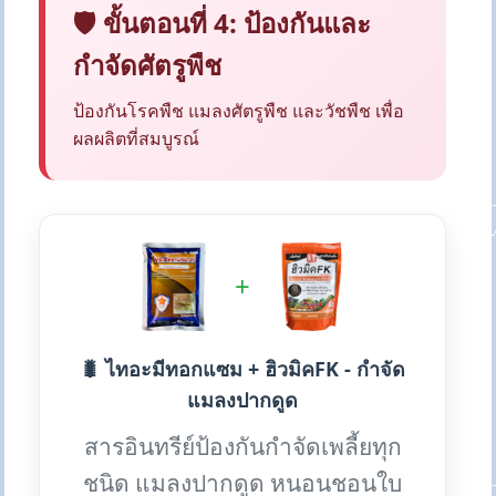
🛡️ ขั้นตอนที่ 4: ป้องกันและ
กำจัดศัตรูพืช
ป้องกันโรคพืช แมลงศัตรูพืช และวัชพืช เพื่อ
ผลผลิตที่สมบูรณ์
+
🐛 ไทอะมีทอกแซม + ฮิวมิคFK - กำจัด
แมลงปากดูด
สารอินทรีย์ป้องกันกำจัดเพลี้ยทุก
ชนิด แมลงปากดูด หนอนชอนใบ