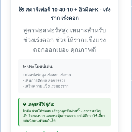
🌺 สตาร์เฟอร์ 10-40-10 + ฮิวมิคFK - เร่ง
ราก เร่งดอก
สูตรฟอสฟอรัสสูง เหมาะสำหรับ
ช่วงเร่งดอก ช่วยให้รากแข็งแรง
ดอกออกเยอะ คุณภาพดี
✨ ประโยชน์เด่น:
• ฟอสฟอรัสสูง เร่งดอก เร่งราก
• เพิ่มการติดผล ลดการร่วง
• เสริมความแข็งแรงของราก
💎 เหตุผลที่ใช้คู่กัน:
ฮิวมิคช่วยให้ฟอสฟอรัสถูกดูดซับง่ายขึ้น เร่งการเจริญ
เติบโตของราก และกระตุ้นการออกดอกได้ดีกว่าใช้เดี่ยว
ผสมฉีดพ่นพร้อมกันได้