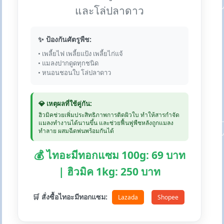
และโล่ปลาดาว
✨ ป้องกันศัตรูพืช:
• เพลี้ยไฟ เพลี้ยแป้ง เพลี้ยไก่แจ้
• แมลงปากดูดทุกชนิด
• หนอนชอนใบ โล่ปลาดาว
💎 เหตุผลที่ใช้คู่กัน:
ฮิวมิคช่วยเพิ่มประสิทธิภาพการติดผิวใบ ทำให้สารกำจัด
แมลงทำงานได้นานขึ้น และช่วยฟื้นฟูพืชหลังถูกแมลง
ทำลาย ผสมฉีดพ่นพร้อมกันได้
💰 ไทอะมีทอกแซม 100g: 69 บาท
| ฮิวมิค 1kg: 250 บาท
🛒 สั่งซื้อไทอะมีทอกแซม:
Lazada
Shopee