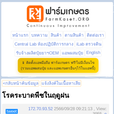
หน้าแรก
บทความ
สินค้า
ตามสินค้า
ติดต่อเรา
Central Lab ห้องปฏิบัติการกลาง
iLab ตรวจดิน
English
รับจ้างผลิตปุ๋ยยาฯOEM
แอพผสมปุ๋ย
📱 ติดตั้งแอพมือถือ ฟาร์มเกษตร ฟรี!ไม่มีเงื่อนไข
(รวมแอพผสมปุ๋ย และแอพเกษตรอื่นๆไว้ในแอพนี้)
<กลับหน้าค้นข้อมูล
แจ้งลิงค์ในเนื้อหาเสีย
โรคระบาดพืชในฤดูฝน
172.70.93.52
2566/09/28 09:21:13 , View:
tweet
3955,
e