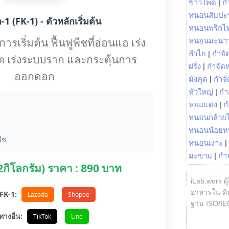
ข้าวโพด
|
ก
หนอนสับปะ
1 (FK-1) - ตัวหลักเริ่มต้น
หนอนพริกไ
รเริ่มต้น ฟื้นฟูพืชที่อ่อนแอ เร่ง
หนอนมะนา
ลำไย
|
กำจัด
ต เร่งระบบราก และกระตุ้นการ
ฝรั่ง
|
กำจัด
ออกดอก
มังคุด
|
กำจั
หัวใหญ่
|
กำ
หอมแดง
|
ก
หนอนกล้วยไ
หนอนน้อยห
ืช
หนอนเงาะ
|
มะขาม
|
กำ
(2กิโลกรัม) ราคา : 890 บาท
iLab.work ผู
อาหารใน ดิน
อ FK-1:
Lazada
Shopee
ฐาน ISO/IE
ทางอื่น:
TikTok
Line