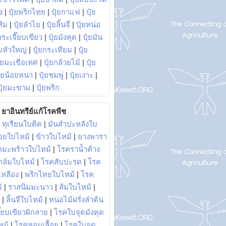
ง
|
ปุ๋ยพริกไทย
|
ปุ๋ยกาแฟ
|
ปุ๋ย
ส้ม
|
ปุ๋ยลำไย
|
ปุ๋ยลิ้นจี่
|
ปุ๋ยหน่อ
กระเจี๊ยบเขียว
|
ปุ๋ยมังคุด
|
ปุ๋ยมัน
มหัวใหญ่
|
ปุ๋ยกระเทียม
|
ปุ๋ย
ุ๋ยมะเขือเทศ
|
ปุ๋ยกล้วยไม้
|
ปุ๋ย
ุ๋ยน้อยหน่า
|
ปุ๋ยชมพู่
|
ปุ๋ยเงาะ
|
ปุ๋ยมะขาม
|
ปุ๋ยพริก
ยาอินทรีย์แก้โรคพืช
|
ทุเรียนใบติด
|
มันสำปะหลังใบ
อยใบไหม้
|
ข้าวใบไหม้
|
ยางพารา
คมะพร้าวใบไหม้
|
โรคราน้ำค้าง
าล์มใบไหม้
|
โรคสับปะรด
|
โรค
วเหลือง
|
พริกไทยใบไหม้
|
โรค
้
|
ราสนิมมะนาว
|
ส้มใบไหม้
|
|
ลิ้นจี่ใบไหม้
|
หน่อไม้ฝรั่งลำต้น
ี๊ยบเขียวฝักลาย
|
โรคใบจุดมังคุด
หม้
|
โรคหอมเลื้อย
|
โรคใบจุด