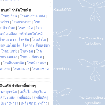
ยาเคมี กำจัดโรคพืช
|
โรคทุเรียน
|
โรคมันสำปะหลัง
|
รคข้าว
|
โรคยางพารา
|
โรค
รคข้าวโพด
|
โรคปาล์ม
|
โรค
รคถั่วเหลือง
|
พริกไทยใบไหม้
|
โรคมะนาว
|
โรคส้ม
|
โรคลำไย
|
คหน่อไม้ฝรั่ง
|
โรคกระเจี๊ยบเขียว
|
โรคมันฝรั่ง
|
โรคหอม
|
โรค
โรคหอมแดง
|
โรคมะเขือเทศ
|
|
โรคอินทผาลัม
|
โรคน้อยหน่า
|
รคเงาะ
|
โรคมะม่วง
|
โรคมะขาม
อินทรีย์ กำจัดเพลี้ยต่างๆ
่างๆทุกชนิด
|
เพลี้ยไก่แจ้ทุเรียน
|
ันสำปะหลัง
|
เพลี้ยอ้อย
|
เพลี้ยศัตรู
ยแป้งยางพารา
|
เพลี้ยศัตรูมะพร้าว
|