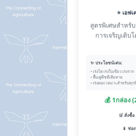
⭐ เอฟเค-
สูตรพิเศษสำหรับกา
การเจริญเติบโ
✨ ประโยชน์เด่น:
• เร่งโต เร่งใบเขียว เร่งราก
• ฟื้นฟูพืชที่เสียหาย
• เร่งดอก เหมาะสำหรับทุกพ
💰 1กล่อง 
🛒 สั่งซื้
📱 ช่อง