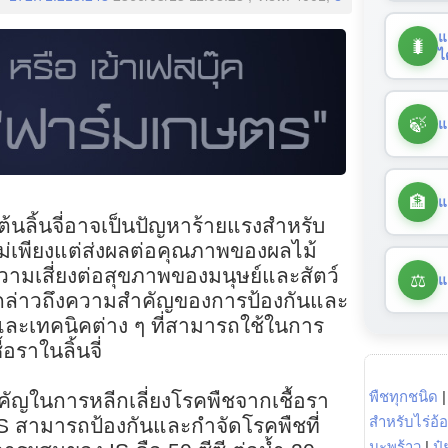
แ
🐛
ไ
🍃
แ
🏦
แ
ต้นลิ้นจี่อาจเป็นปัญหาร้ายแรงสำหรับ
เพียงแต่ส่งผลต่อคุณภาพของผลไม้
ิดความเสี่ยงต่อสุขภาพของมนุษย์และสัตว์
⚖️
แ
ะกล่าวถึงความสำคัญของการป้องกันและ
และเทคนิคต่าง ๆ ที่สามารถใช้ในการ
้อราในลิ้นจี่
พืชทุกชนิด
คัญในการหลีกเลี่ยงโรคพืชจากเชื้อรา
สำหรับไร่อ้
 IS สามารถป้องกันและกำจัดโรคพืชที่
มะพร้าว
|
ปุ