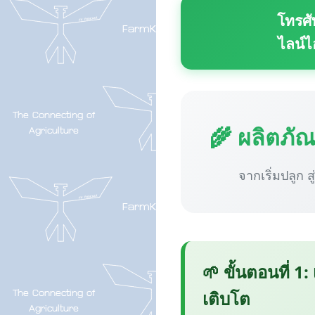
โทรศั
ไลน์ไ
🌾 ผลิตภั
จากเริ่มปลูก ส
🌱 ขั้นตอนที่ 1:
เติบโต