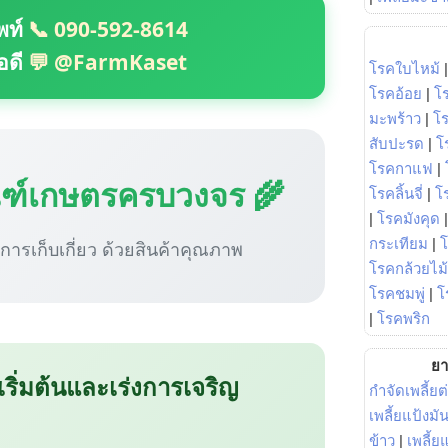
พท์
📞 090-592-8614
อดี
💬 @FarmKaset
โรคใบไหม้
โรคอ้อย
|
โ
มะพร้าว
|
โ
สับปะรด
|
โ
โรคกาแฟ
|
ณฑ์เกษตรครบวงจร 🌾
โรคลิ้นจี่
|
โร
|
โรคมังคุด
กระเทียม
|
ู่การเก็บเกี่ยว ด้วยสินค้าคุณภาพ
โรคกล้วยไม้
โรคชมพู่
|
โ
|
โรคพริก
ยา
 เริ่มต้นและเร่งการเจริญ
กำจัดเพลี้ยต
เพลี้ยแป้งม
ข้าว
|
เพลี้