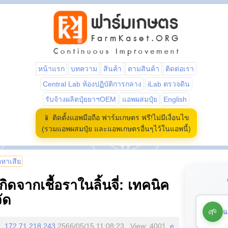
หน้าแรก
บทความ
สินค้า
ตามสินค้า
ติดต่อเรา
Central Lab ห้องปฏิบัติการกลาง
iLab ตรวจดิน
รับจ้างผลิตปุ๋ยยาฯOEM
แอพผสมปุ๋ย
English
📱 ติดตั้งแอพมือถือ ฟาร์มเกษตร ฟรี!ไม่มีเงื่อนไข
(รวมแอพผสมปุ๋ย และแอพเกษตรอื่นๆไว้ในแอพนี้)
้อหาเสีย
ิดจากเชื้อราในลิ้นจี่: เทคนิค
ัด
🌱
แ
172.71.218.243
2566/05/15 11:08:23 , View: 4001,
e