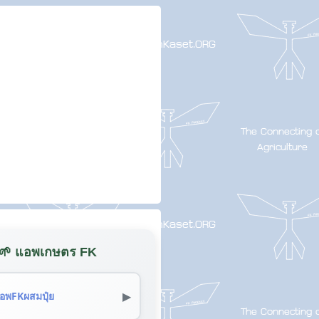
🌱 แอพเกษตร FK
▶
อพFKผสมปุ๋ย