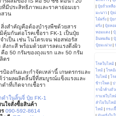
การผสมของ IS คือ 50 ซีซี ต่อน้ำ 20
|
ปุ๋ยถั่วเหลือ
ยที่มีประสิทธิภาพและราคาย่อมเยา
มะนาว
|
ปุ๋ย
วสวน
ไม้ฝรั่ง
|
ปุ๋ย
ฝรั่ง
|
ปุ๋ยหอ
ิ่งสำคัญคือต้องบำรุงพืชด้วยสาร
หอมแดง
|
ป
ูมิคุ้มกันต่อโรคเชื้อรา FK-1 เป็นปุ๋ย
อินทผลัม
|
ป
ที่จำเป็น เช่น ไนโตรเจน ฟอสฟอรัส
ปุ๋ยมะม่วง
|
 สังกะสี พร้อมด้วยสารลดแรงตึงผิว
คือ 50 กรัมของถุงแรก และ 50 กรัม
ลิตร
โรคใบไหม้
ไหม้
|
โรคอ้
รป้องกันและกำจัดเหล่านี้ เกษตรกรและ
ใบไหม้
|
โร
่าผลผลิตลิ้นจี่ที่สมบูรณ์แข็งแรงและ
ข้าวโพด
|
ป
ำที่เกิดจากเชื้อรา
ราน้ำค้างถั่
กาแฟใบไหม
ดำในลิ้นจี่
ปุ๋ย FK-1
ลำไยใบไหม้
นใจสั่งซื้อสินค้า
ไหม้
|
กระเจ
ทร
090-592-8614
|
มันฝรั่งใบใ