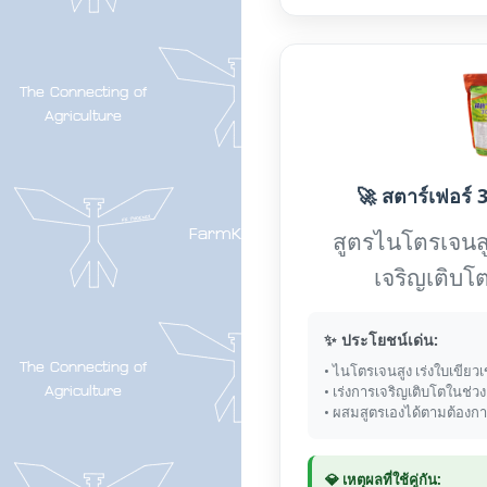
🚀 สตาร์เฟอร์ 3
สูตรไนโตรเจนส
เจริญเติบโต
✨ ประโยชน์เด่น:
• ไนโตรเจนสูง เร่งใบเขียวเ
• เร่งการเจริญเติบโตในช่ว
• ผสมสูตรเองได้ตามต้องก
💎 เหตุผลที่ใช้คู่กัน: