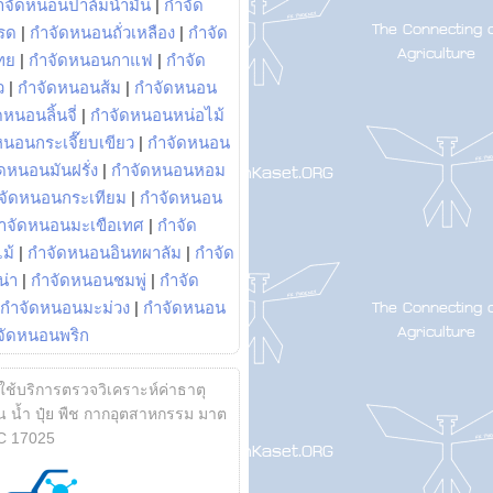
ำจัดหนอนปาล์มน้ำมัน
|
กำจัด
รด
|
กำจัดหนอนถั่วเหลือง
|
กำจัด
ทย
|
กำจัดหนอนกาแฟ
|
กำจัด
ว
|
กำจัดหนอนส้ม
|
กำจัดหนอน
หนอนลิ้นจี่
|
กำจัดหนอนหน่อไม้
หนอนกระเจี๊ยบเขียว
|
กำจัดหนอน
ดหนอนมันฝรั่ง
|
กำจัดหนอนหอม
จัดหนอนกระเทียม
|
กำจัดหนอน
ำจัดหนอนมะเขือเทศ
|
กำจัด
ม้
|
กำจัดหนอนอินทผาลัม
|
กำจัด
น่า
|
กำจัดหนอนชมพู่
|
กำจัด
กำจัดหนอนมะม่วง
|
กำจัดหนอน
จัดหนอนพริก
้ใช้บริการตรวจวิเคราะห์ค่าธาตุ
 น้ำ ปุ๋ย พืช กากอุตสาหกรรม มาต
C 17025