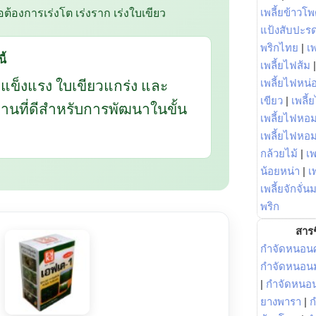
ือต้องการเร่งโต เร่งราก เร่งใบเขียว
เพลี้ยข้าวโ
แป้งสับปะร
พริกไทย
|
เ
ี้
เพลี้ยไฟส้ม
กแข็งแรง ใบเขียวแกร่ง และ
เพลี้ยไฟหน่อ
เขียว
|
เพลี้
นฐานที่ดีสำหรับการพัฒนาในขั้น
เพลี้ยไฟหอม
เพลี้ยไฟหอ
กล้วยไม้
|
เพ
น้อยหน่า
|
เ
เพลี้ยจักจั่น
พริก
สารช
กำจัดหนอนศ
กำจัดหนอนม
|
กำจัดหนอ
ยางพารา
|
ก