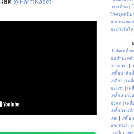
์ไอดี
@FarmKaset
กระเทียม
|
โรคจุดสนิมก
น้อยหน่าดอก
มะม่วงใบไห
ย
กำจัดเพลี้ยต
มันสำปะหลั
ยางพารา
|
เ
เพลี้ยปาล์มน
เหลือง
|
เพลี
มะนาว
|
เพล
เพลี้ยหน่อไม้
มังคุด
|
เพลี้
เพลี้ยกระเที
เทศ
|
เพลี้ย
น้อยหน่า
|
เ
|
เพลี้ยมะข