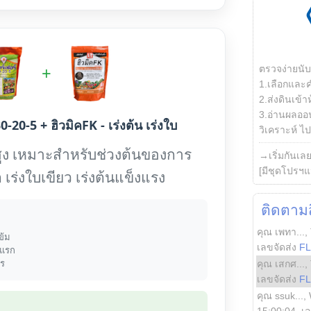
+
ตรวจง่ายนั
1.เลือกและ
2.ส่งดินเข้า
3.อ่านผลออน
0-20-5 + ฮิวมิคFK - เร่งต้น เร่งใบ
วิเคราะห์ ไปต
ูง เหมาะสำหรับช่วงต้นของการ
→เริ่มกันเล
[มีชุดโปรฯแ
 เร่งใบเขียว เร่งต้นแข็งแรง
ติดตามสิ
คุณ เพทา...
,
ข้ม
เลขจัดส่ง
F
งแรก
าร
คุณ เสกศ...
,
เลขจัดส่ง
F
คุณ ssuk...
,
15:00:04
, เ