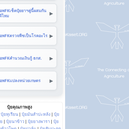
อพFKเช็คปุ๋ยยาฯคู่นี้ผสมกัน
▶
ด้ไหม
▶
อพFKตรวจพืชเป็นโรคอะไร
▶
อพFKคำนวณเงินกู้ ธกส.
▶
อพFKแปลงหน่วยเกษตร
ปุ๋ยคุณภาพสูง
|
ปุ๋ยทุเรียน
|
ปุ๋ยมันสำปะหลัง
|
ปุ๋ย
อย
|
ปุ๋ยนาข้าว
|
ปุ๋ยยางพารา
|
ปุ๋ย
๋ยข้าวโพด
|
ปุ๋ยปาล์ม
|
ปุ๋ยสับปะรด