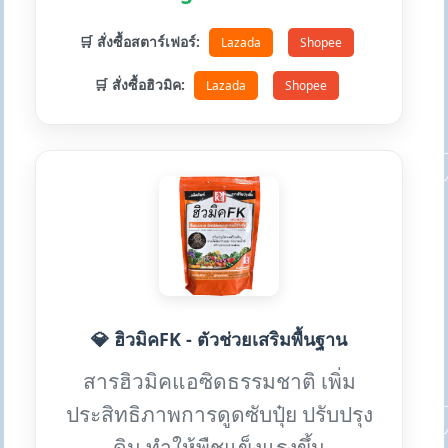
🛒 สั่งซื้อสตาร์เฟอร์:
Lazada
Shopee
🛒 สั่งซื้อฮิวมิค:
Lazada
Shopee
💎 ฮิวมิคFK - ตัวช่วยเสริมพื้นฐาน
สารฮิวมิคแอซิดธรรมชาติ เพิ่ม
ประสิทธิภาพการดูดซับปุ๋ย ปรับปรุง
ดิน ทำให้พืชแข็งแรงขึ้น