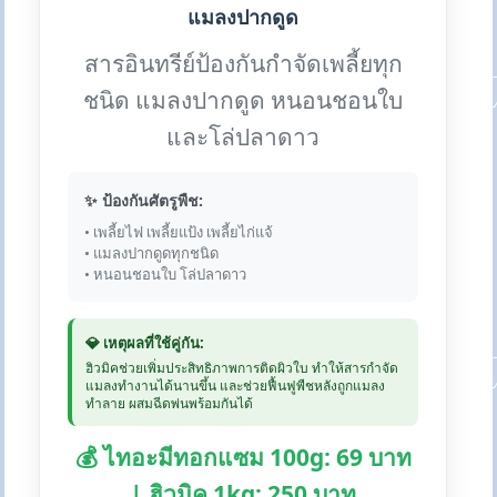
แมลงปากดูด
สารอินทรีย์ป้องกันกำจัดเพลี้ยทุก
ชนิด แมลงปากดูด หนอนชอนใบ
และโล่ปลาดาว
✨ ป้องกันศัตรูพืช:
• เพลี้ยไฟ เพลี้ยแป้ง เพลี้ยไก่แจ้
• แมลงปากดูดทุกชนิด
• หนอนชอนใบ โล่ปลาดาว
💎 เหตุผลที่ใช้คู่กัน:
ฮิวมิคช่วยเพิ่มประสิทธิภาพการติดผิวใบ ทำให้สารกำจัด
แมลงทำงานได้นานขึ้น และช่วยฟื้นฟูพืชหลังถูกแมลง
ทำลาย ผสมฉีดพ่นพร้อมกันได้
💰 ไทอะมีทอกแซม 100g: 69 บาท
| ฮิวมิค 1kg: 250 บาท