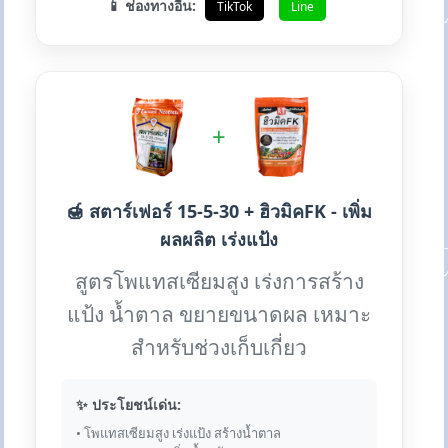
📱 ช่องทางอื่น:
TikTok
Line
+
🍯 สตาร์เฟอร์ 15-5-30 + ฮิวมิคFK - เพิ่ม
ผลผลิต เร่งแป้ง
สูตรโพแทสเซียมสูง เร่งการสร้าง
แป้ง น้ำตาล ขยายขนาดผล เหมาะ
สำหรับช่วงเก็บเกี่ยว
✨ ประโยชน์เด่น:
• โพแทสเซียมสูง เร่งแป้ง สร้างน้ำตาล