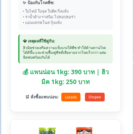
✨ ป้องกันโรคพืช:
• ใบไหม้ ใบจุด ใบติด กิ่งแห้ง
• ราน้ำค้าง ราสนิม ไปทอปธอร่า
• แอนแทรคโนส กุ้งแห้ง
💎 เหตุผลที่ใช้คู่กัน:
ฮิวมิคช่วยเสริมความแข็งแรงให้พืช ทำให้ต้านทานโรค
ได้ดีขึ้น และช่วยฟื้นฟูพืชที่เสียหายจากโรคเร็วกว่า ผสม
ฉีดพ่นพร้อมกันได้
💰 แพนน่อน 1kg: 390 บาท | ฮิว
มิค 1kg: 250 บาท
🛒 สั่งซื้อแพนน่อน:
Lazada
Shopee