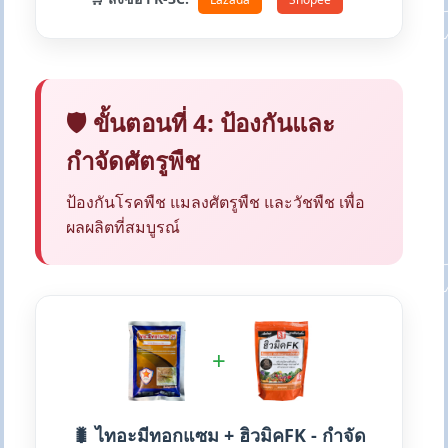
🛡️ ขั้นตอนที่ 4: ป้องกันและ
กำจัดศัตรูพืช
ป้องกันโรคพืช แมลงศัตรูพืช และวัชพืช เพื่อ
ผลผลิตที่สมบูรณ์
+
🐛 ไทอะมีทอกแซม + ฮิวมิคFK - กำจัด