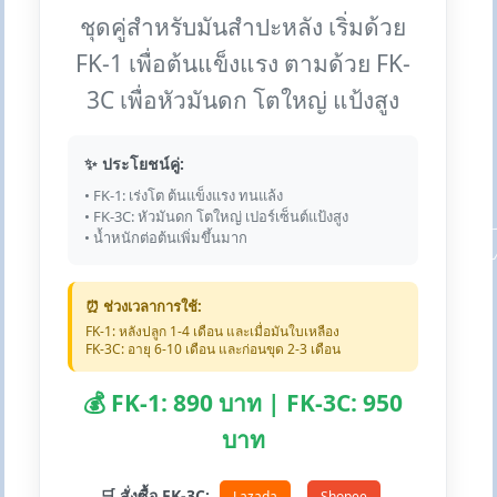
ชุดคู่สำหรับมันสำปะหลัง เริ่มด้วย
FK-1 เพื่อต้นแข็งแรง ตามด้วย FK-
3C เพื่อหัวมันดก โตใหญ่ แป้งสูง
✨ ประโยชน์คู่:
• FK-1: เร่งโต ต้นแข็งแรง ทนแล้ง
• FK-3C: หัวมันดก โตใหญ่ เปอร์เซ็นต์แป้งสูง
• น้ำหนักต่อต้นเพิ่มขึ้นมาก
⏰ ช่วงเวลาการใช้:
FK-1: หลังปลูก 1-4 เดือน และเมื่อมันใบเหลือง
FK-3C: อายุ 6-10 เดือน และก่อนขุด 2-3 เดือน
💰 FK-1: 890 บาท | FK-3C: 950
บาท
🛒 สั่งซื้อ FK-3C:
Lazada
Shopee