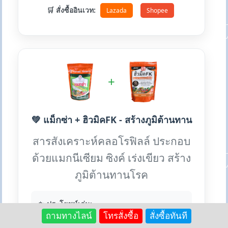
🛒 สั่งซื้ออินเวท:
Lazada
Shopee
+
💚 แม็กซ่า + ฮิวมิคFK - สร้างภูมิต้านทาน
สารสังเคราะห์คลอโรฟิลล์ ประกอบ
ด้วยแมกนีเซียม ซิงค์ เร่งเขียว สร้าง
ภูมิต้านทานโรค
✨ ประโยชน์เด่น:
ถามทางไลน์
โทรสั่งซื้อ
สั่งซื้อทันที
• เร่งใบเขียวเข้ม เพิ่มคลอโรฟิลล์