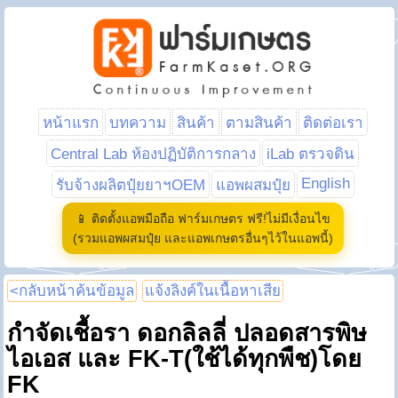
หน้าแรก
บทความ
สินค้า
ตามสินค้า
ติดต่อเรา
Central Lab ห้องปฏิบัติการกลาง
iLab ตรวจดิน
English
รับจ้างผลิตปุ๋ยยาฯOEM
แอพผสมปุ๋ย
📱 ติดตั้งแอพมือถือ ฟาร์มเกษตร ฟรี!ไม่มีเงื่อนไข
(รวมแอพผสมปุ๋ย และแอพเกษตรอื่นๆไว้ในแอพนี้)
<กลับหน้าค้นข้อมูล
แจ้งลิงค์ในเนื้อหาเสีย
กำจัดเชื้อรา ดอกลิลลี่ ปลอดสารพิษ
ไอเอส และ FK-T(ใช้ได้ทุกพืช)โดย
FK