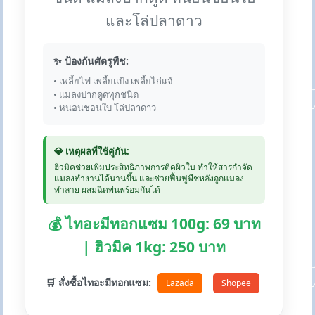
และโล่ปลาดาว
✨ ป้องกันศัตรูพืช:
• เพลี้ยไฟ เพลี้ยแป้ง เพลี้ยไก่แจ้
• แมลงปากดูดทุกชนิด
• หนอนชอนใบ โล่ปลาดาว
💎 เหตุผลที่ใช้คู่กัน:
ฮิวมิคช่วยเพิ่มประสิทธิภาพการติดผิวใบ ทำให้สารกำจัด
แมลงทำงานได้นานขึ้น และช่วยฟื้นฟูพืชหลังถูกแมลง
ทำลาย ผสมฉีดพ่นพร้อมกันได้
💰 ไทอะมีทอกแซม 100g: 69 บาท
| ฮิวมิค 1kg: 250 บาท
🛒 สั่งซื้อไทอะมีทอกแซม:
Lazada
Shopee