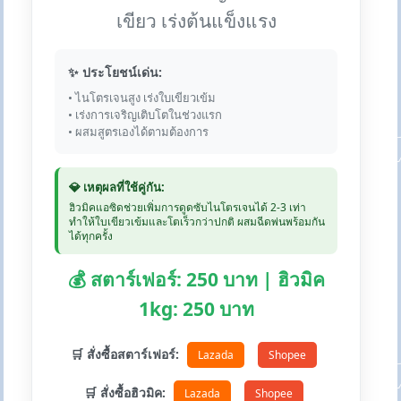
เขียว เร่งต้นแข็งแรง
✨ ประโยชน์เด่น:
• ไนโตรเจนสูง เร่งใบเขียวเข้ม
• เร่งการเจริญเติบโตในช่วงแรก
• ผสมสูตรเองได้ตามต้องการ
💎 เหตุผลที่ใช้คู่กัน:
ฮิวมิคแอซิดช่วยเพิ่มการดูดซับไนโตรเจนได้ 2-3 เท่า
ทำให้ใบเขียวเข้มและโตเร็วกว่าปกติ ผสมฉีดพ่นพร้อมกัน
ได้ทุกครั้ง
💰 สตาร์เฟอร์: 250 บาท | ฮิวมิค
1kg: 250 บาท
🛒 สั่งซื้อสตาร์เฟอร์:
Lazada
Shopee
🛒 สั่งซื้อฮิวมิค:
Lazada
Shopee