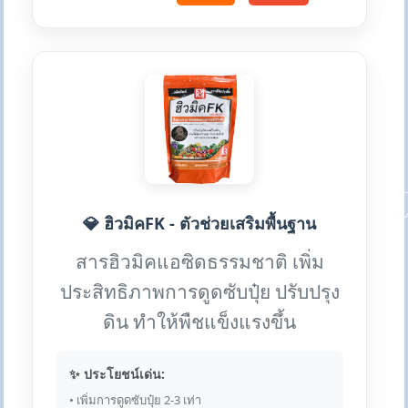
💎 ฮิวมิคFK - ตัวช่วยเสริมพื้นฐาน
สารฮิวมิคแอซิดธรรมชาติ เพิ่ม
ประสิทธิภาพการดูดซับปุ๋ย ปรับปรุง
ดิน ทำให้พืชแข็งแรงขึ้น
✨ ประโยชน์เด่น:
• เพิ่มการดูดซับปุ๋ย 2-3 เท่า