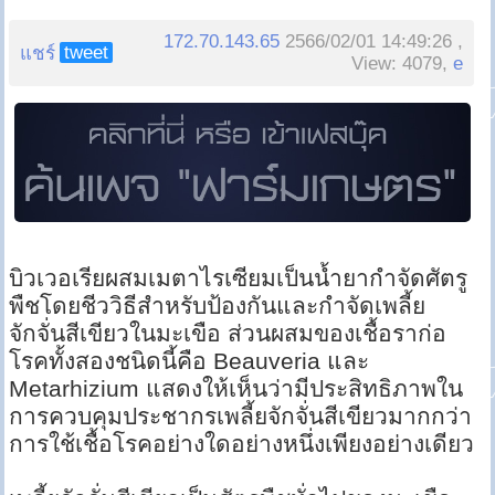
172.70.143.65
2566/02/01 14:49:26 ,
tweet
แชร์
View: 4079,
e
บิวเวอเรียผสมเมตาไรเซียมเป็นน้ำยากำจัดศัตรู
พืชโดยชีววิธีสำหรับป้องกันและกำจัดเพลี้ย
จักจั่นสีเขียวในมะเขือ ส่วนผสมของเชื้อราก่อ
โรคทั้งสองชนิดนี้คือ Beauveria และ
Metarhizium แสดงให้เห็นว่ามีประสิทธิภาพใน
การควบคุมประชากรเพลี้ยจักจั่นสีเขียวมากกว่า
การใช้เชื้อโรคอย่างใดอย่างหนึ่งเพียงอย่างเดียว