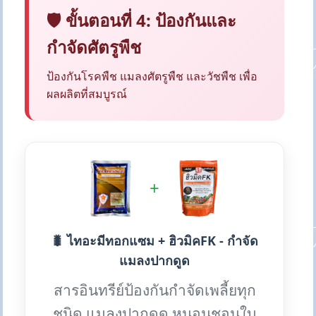
🛡️ ขั้นตอนที่ 4: ป้องกันและ
กำจัดศัตรูพืช
ป้องกันโรคพืช แมลงศัตรูพืช และวัชพืช เพื่อ
ผลผลิตที่สมบูรณ์
+
🐛 ไทอะมีทอกแซม + ฮิวมิคFK - กำจัด
แมลงปากดูด
สารอินทรีย์ป้องกันกำจัดเพลี้ยทุก
ชนิด แมลงปากดูด หนอนชอนใบ