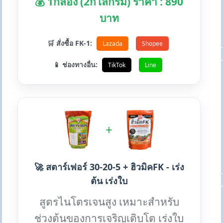
💰 1กล่อง (2กิโลกรัม) ราคา : 890
บาท
🛒 สั่งซื้อ FK-1:
Lazada
Shopee
📱 ช่องทางอื่น:
TikTok
Line
+
🚀 สตาร์เฟอร์ 30-20-5 + ฮิวมิคFK - เร่ง
ต้น เร่งใบ
สูตรไนโตรเจนสูง เหมาะสำหรับ
ช่วงต้นของการเจริญเติบโต เร่งใบ