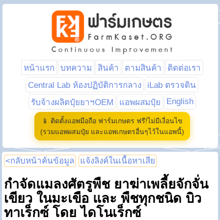
หน้าแรก
บทความ
สินค้า
ตามสินค้า
ติดต่อเรา
Central Lab ห้องปฏิบัติการกลาง
iLab ตรวจดิน
English
รับจ้างผลิตปุ๋ยยาฯOEM
แอพผสมปุ๋ย
📱 ติดตั้งแอพมือถือ ฟาร์มเกษตร ฟรี!ไม่มีเงื่อนไข
(รวมแอพผสมปุ๋ย และแอพเกษตรอื่นๆไว้ในแอพนี้)
<กลับหน้าค้นข้อมูล
แจ้งลิงค์ในเนื้อหาเสีย
กำจัดแมลงศัตรูพืช ยาฆ่าเพลี้ยจักจั่น
เขียว ในมะเขือ และ พืชทุกชนิด บิว
ทาเร็กซ์ โดย ไดโนเร็กซ์