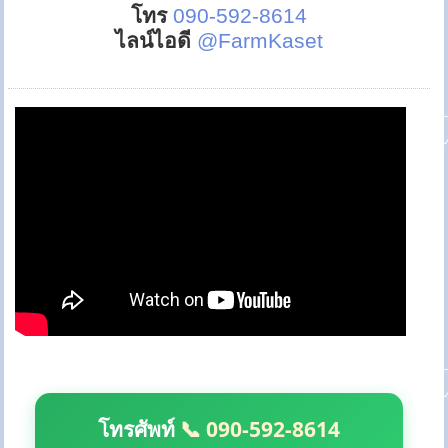
โทร
090-592-8614
ไลน์ไอดี
@FarmKaset
โทรศัพท์
📞 090-592-8614