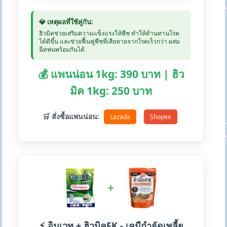
💎 เหตุผลที่ใช้คู่กัน:
ฮิวมิคช่วยเสริมความแข็งแรงให้พืช ทำให้ต้านทานโรค
ได้ดีขึ้น และช่วยฟื้นฟูพืชที่เสียหายจากโรคเร็วกว่า ผสม
ฉีดพ่นพร้อมกันได้
💰 แพนน่อน 1kg: 390 บาท | ฮิว
มิค 1kg: 250 บาท
🛒 สั่งซื้อแพนน่อน:
Lazada
Shopee
+
⚡ อินเวท + ฮิวมิคFK - เคมีกำจัดเพลี้ย