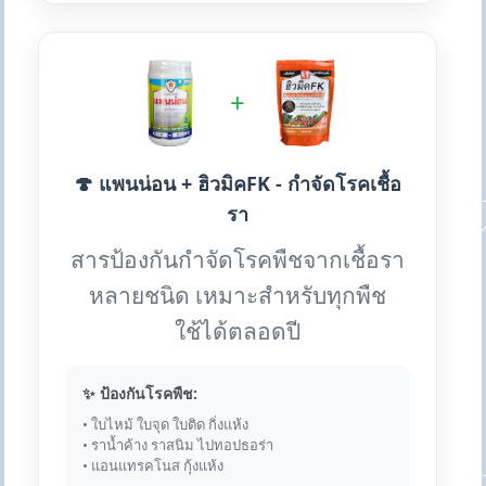
+
🍄 แพนน่อน + ฮิวมิคFK - กำจัดโรคเชื้อ
รา
สารป้องกันกำจัดโรคพืชจากเชื้อรา
หลายชนิด เหมาะสำหรับทุกพืช
ใช้ได้ตลอดปี
✨ ป้องกันโรคพืช:
• ใบไหม้ ใบจุด ใบติด กิ่งแห้ง
• ราน้ำค้าง ราสนิม ไปทอปธอร่า
• แอนแทรคโนส กุ้งแห้ง