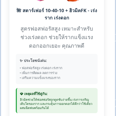
🌺 สตาร์เฟอร์ 10-40-10 + ฮิวมิคFK - เร่ง
ราก เร่งดอก
สูตรฟอสฟอรัสสูง เหมาะสำหรับ
ช่วงเร่งดอก ช่วยให้รากแข็งแรง
ดอกออกเยอะ คุณภาพดี
✨ ประโยชน์เด่น:
• ฟอสฟอรัสสูง เร่งดอก เร่งราก
• เพิ่มการติดผล ลดการร่วง
• เสริมความแข็งแรงของราก
💎 เหตุผลที่ใช้คู่กัน:
ฮิวมิคช่วยให้ฟอสฟอรัสถูกดูดซับง่ายขึ้น เร่งการเจริญ
เติบโตของราก และกระตุ้นการออกดอกได้ดีกว่าใช้เดี่ยว
ผสมฉีดพ่นพร้อมกันได้