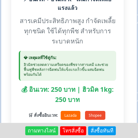
แรงแล้ว
สารเคมีประสิทธิภาพสูง กำจัดเพลี้ย
ทุกชนิด ใช้ได้ทุกพืช สำหรับการ
ระบาดหนัก
💎 เหตุผลที่ใช้คู่กัน:
ฮิวมิคช่วยลดความเครียดของพืชจากสารเคมี และช่วย
ฟื้นฟูพืชหลังการฉีดพ่นให้แข็งแรงเร็วขึ้น ผสมฉีดพ่น
พร้อมกันได้
💰 อินเวท: 250 บาท | ฮิวมิค 1kg:
250 บาท
🛒 สั่งซื้ออินเวท:
Lazada
Shopee
ถามทางไลน์
โทรสั่งซื้อ
สั่งซื้อทันที