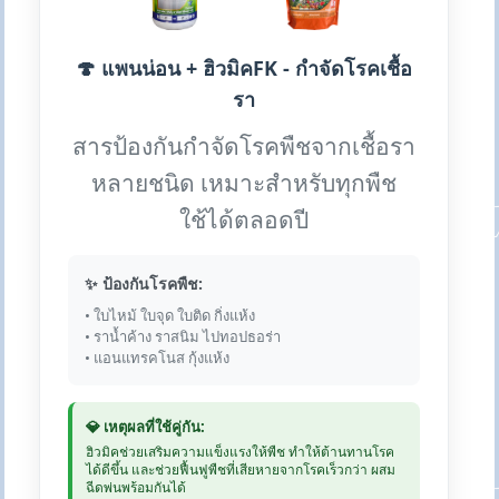
🍄 แพนน่อน + ฮิวมิคFK - กำจัดโรคเชื้อ
รา
สารป้องกันกำจัดโรคพืชจากเชื้อรา
หลายชนิด เหมาะสำหรับทุกพืช
ใช้ได้ตลอดปี
✨ ป้องกันโรคพืช:
• ใบไหม้ ใบจุด ใบติด กิ่งแห้ง
• ราน้ำค้าง ราสนิม ไปทอปธอร่า
• แอนแทรคโนส กุ้งแห้ง
💎 เหตุผลที่ใช้คู่กัน:
ฮิวมิคช่วยเสริมความแข็งแรงให้พืช ทำให้ต้านทานโรค
ได้ดีขึ้น และช่วยฟื้นฟูพืชที่เสียหายจากโรคเร็วกว่า ผสม
ฉีดพ่นพร้อมกันได้