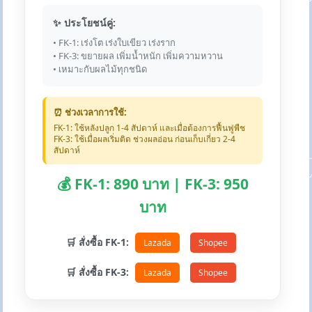
✨ ประโยชน์คู่:
• FK-1: เร่งโต เร่งใบเขียว เร่งราก
• FK-3: ขยายผล เพิ่มน้ำหนัก เพิ่มความหวาน
• เหมาะกับผลไม้ทุกชนิด
⏰ ช่วงเวลาการใช้:
FK-1: ใช้หลังปลูก 1-4 สัปดาห์ และเมื่อต้องการฟื้นฟูพืช
FK-3: ใช้เมื่อผลเริ่มติด ช่วงผลอ่อน ก่อนเก็บเกี่ยว 2-4
สัปดาห์
💰 FK-1: 890 บาท | FK-3: 950
บาท
🛒 สั่งซื้อ FK-1:
Lazada
Shopee
🛒 สั่งซื้อ FK-3:
Lazada
Shopee