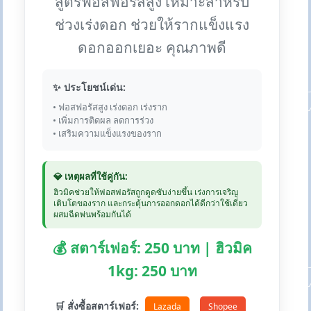
สูตรฟอสฟอรัสสูง เหมาะสำหรับ
ช่วงเร่งดอก ช่วยให้รากแข็งแรง
ดอกออกเยอะ คุณภาพดี
✨ ประโยชน์เด่น:
• ฟอสฟอรัสสูง เร่งดอก เร่งราก
• เพิ่มการติดผล ลดการร่วง
• เสริมความแข็งแรงของราก
💎 เหตุผลที่ใช้คู่กัน:
ฮิวมิคช่วยให้ฟอสฟอรัสถูกดูดซับง่ายขึ้น เร่งการเจริญ
เติบโตของราก และกระตุ้นการออกดอกได้ดีกว่าใช้เดี่ยว
ผสมฉีดพ่นพร้อมกันได้
💰 สตาร์เฟอร์: 250 บาท | ฮิวมิค
1kg: 250 บาท
🛒 สั่งซื้อสตาร์เฟอร์:
Lazada
Shopee