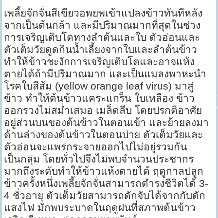
เพลี้ยจักจั่นสีเขียวอพยพเข้าแปลงข้าวทันทีหลัง
จากเป็นต้นกล้า และมีปริมาณมากที่สุดในช่วง
การเจริญเติบโตทางลำต้นและใบ ตัวอ่อนและ
ตัวเต็มวัยดูดกินน้ำเลี้ยงจากใบและลำต้นข้าว
ทำให้ข้าวชะงักการเจริญเติบโตและอาจแห้ง
ตายได้ถ้ามีปริมาณมาก และเป็นแมลงพาหะนำ
โรคใบสีส้ม (yellow orange leaf virus) มาสู่
ข้าว ทำให้ต้นข้าวแคระแกร็น ใบเหลือง ข้าว
ออกรวงไม่สม่ำเสมอ เมล็ดลีบ โดยปรกติอาศัย
อยู่ส่วนบนของต้นข้าวในตอนเข้า และย้ายลงมา
ด้านล่างของต้นข้าวในตอนบ่าย ตัวเต็มวัยและ
ตัวอ่อนจะแพร่กระจายออกไปไม่อยู่รวมกัน
เป็นกลุ่ม โดยทั่วไปจึงไม่พบจำนวนประชากร
มากถึงระดับทำให้ข้าวแห้งตายได้ ฤดูกาลปลูก
ข้าวครั้งหนึ่งเพลี้ยจักจั่นสามารถดำรงชีวิตได้ 3-
4 ชั่วอายุ ตัวเต็มวัยสามารถดักจับได้จากกับดัก
แสงไฟ มักพบระบาดในฤดูฝนที่สภาพต้นข้าว