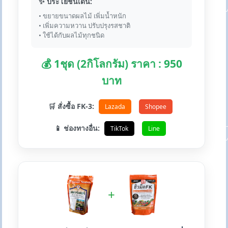
✨ ประโยชน์เด่น:
• ขยายขนาดผลไม้ เพิ่มน้ำหนัก
• เพิ่มความหวาน ปรับปรุงรสชาติ
• ใช้ได้กับผลไม้ทุกชนิด
💰 1ชุด (2กิโลกรัม) ราคา : 950
บาท
🛒 สั่งซื้อ FK-3:
Lazada
Shopee
📱 ช่องทางอื่น:
TikTok
Line
+