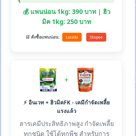
💰 แพนน่อน 1kg: 390 บาท | ฮิว
มิค 1kg: 250 บาท
🛒 สั่งซื้อแพนน่อน:
Lazada
Shopee
+
⚡ อินเวท + ฮิวมิคFK - เคมีกำจัดเพลี้ย
แรงแล้ว
สารเคมีประสิทธิภาพสูง กำจัดเพลี้ย
ทุกชนิด ใช้ได้ทุกพืช สำหรับการ