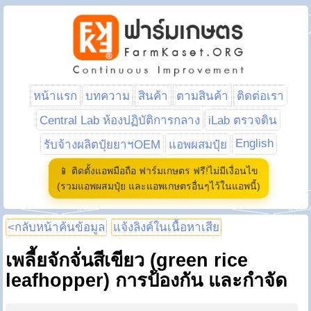
หน้าแรก
บทความ
สินค้า
ตามสินค้า
ติดต่อเรา
Central Lab ห้องปฏิบัติการกลาง
iLab ตรวจดิน
English
รับจ้างผลิตปุ๋ยยาฯOEM
แอพผสมปุ๋ย
📱 ติดตั้งแอพมือถือ ฟาร์มเกษตร ฟรี!ไม่มีเงื่อนไข
(รวมแอพผสมปุ๋ย และแอพเกษตรอื่นๆไว้ในแอพนี้)
<กลับหน้าค้นข้อมูล
แจ้งลิงค์ในเนื้อหาเสีย
เพลี้ยจักจั่นสีเขียว (green rice
leafhopper) การป้องกัน และกำจัด