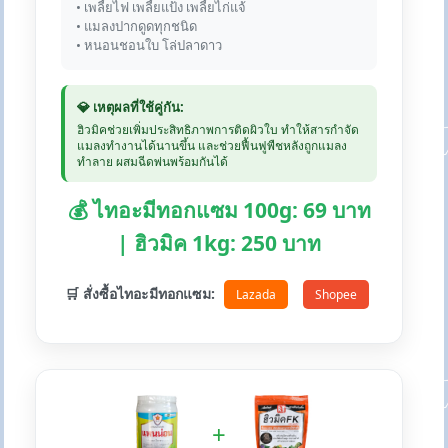
• เพลี้ยไฟ เพลี้ยแป้ง เพลี้ยไก่แจ้
• แมลงปากดูดทุกชนิด
• หนอนชอนใบ โล่ปลาดาว
💎 เหตุผลที่ใช้คู่กัน:
ฮิวมิคช่วยเพิ่มประสิทธิภาพการติดผิวใบ ทำให้สารกำจัด
แมลงทำงานได้นานขึ้น และช่วยฟื้นฟูพืชหลังถูกแมลง
ทำลาย ผสมฉีดพ่นพร้อมกันได้
💰 ไทอะมีทอกแซม 100g: 69 บาท
| ฮิวมิค 1kg: 250 บาท
🛒 สั่งซื้อไทอะมีทอกแซม:
Lazada
Shopee
+