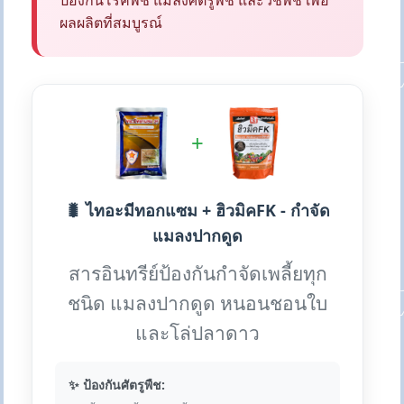
ป้องกันโรคพืช แมลงศัตรูพืช และวัชพืช เพื่อ
ผลผลิตที่สมบูรณ์
+
🐛 ไทอะมีทอกแซม + ฮิวมิคFK - กำจัด
แมลงปากดูด
สารอินทรีย์ป้องกันกำจัดเพลี้ยทุก
ชนิด แมลงปากดูด หนอนชอนใบ
และโล่ปลาดาว
✨ ป้องกันศัตรูพืช: