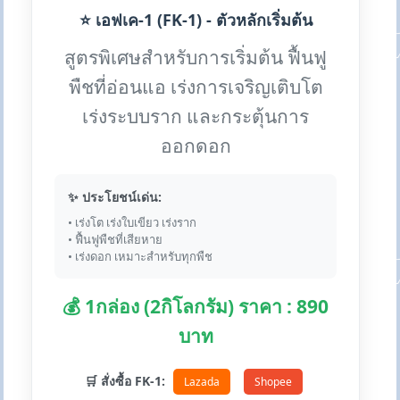
⭐ เอฟเค-1 (FK-1) - ตัวหลักเริ่มต้น
สูตรพิเศษสำหรับการเริ่มต้น ฟื้นฟู
พืชที่อ่อนแอ เร่งการเจริญเติบโต
เร่งระบบราก และกระตุ้นการ
ออกดอก
✨ ประโยชน์เด่น:
• เร่งโต เร่งใบเขียว เร่งราก
• ฟื้นฟูพืชที่เสียหาย
• เร่งดอก เหมาะสำหรับทุกพืช
💰 1กล่อง (2กิโลกรัม) ราคา : 890
บาท
🛒 สั่งซื้อ FK-1:
Lazada
Shopee