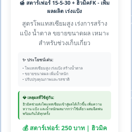
🍯 สตาร์เฟอร์ 15-5-30 + ฮิวมิคFK - เพิ่ม
ผลผลิต เร่งแป้ง
สูตรโพแทสเซียมสูง เร่งการสร้าง
แป้ง น้ำตาล ขยายขนาดผล เหมาะ
สำหรับช่วงเก็บเกี่ยว
✨ ประโยชน์เด่น:
• โพแทสเซียมสูง เร่งแป้ง สร้างน้ำตาล
• ขยายขนาดผล เพิ่มน้ำหนัก
• ปรับปรุงคุณภาพและรสชาติ
💎 เหตุผลที่ใช้คู่กัน:
ฮิวมิคช่วยส่งโพแทสเซียมเข้าสู่ผลได้เร็วขึ้น เพิ่มความ
หวาน แป้ง และน้ำหนักผลมากกว่าใช้เดี่ยว ผสมฉีดพ่น
พร้อมกันได้ทุกครั้ง
💰 สตาร์เฟอร์: 250 บาท | ฮิวมิค