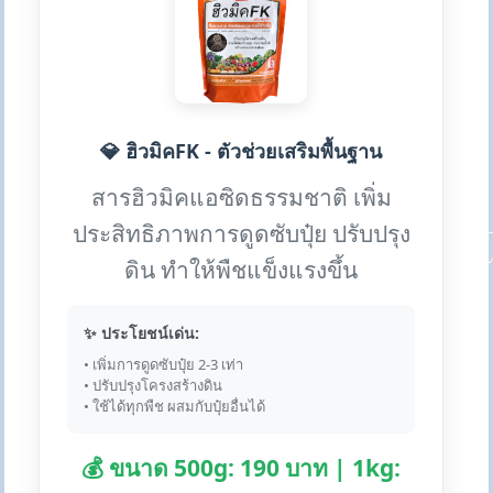
💎 ฮิวมิคFK - ตัวช่วยเสริมพื้นฐาน
สารฮิวมิคแอซิดธรรมชาติ เพิ่ม
ประสิทธิภาพการดูดซับปุ๋ย ปรับปรุง
ดิน ทำให้พืชแข็งแรงขึ้น
✨ ประโยชน์เด่น:
• เพิ่มการดูดซับปุ๋ย 2-3 เท่า
• ปรับปรุงโครงสร้างดิน
• ใช้ได้ทุกพืช ผสมกับปุ๋ยอื่นได้
💰 ขนาด 500g: 190 บาท | 1kg: