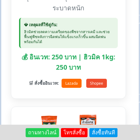
ระบาดหนัก
💎 เหตุผลที่ใช้คู่กัน:
ฮิวมิคช่วยลดความเครียดของพืชจากสารเคมี และช่วย
ฟื้นฟูพืชหลังการฉีดพ่นให้แข็งแรงเร็วขึ้น ผสมฉีดพ่น
พร้อมกันได้
💰 อินเวท: 250 บาท | ฮิวมิค 1kg:
250 บาท
🛒 สั่งซื้ออินเวท:
Lazada
Shopee
+
ถามทางไลน์
โทรสั่งซื้อ
สั่งซื้อทันที