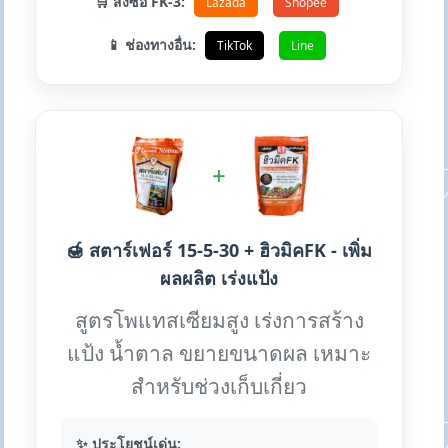
🛒 สั่งซื้อ FK-3:
Lazada
Shopee
📱 ช่องทางอื่น:
TikTok
Line
+
🍯 สตาร์เฟอร์ 15-5-30 + ฮิวมิคFK - เพิ่ม
ผลผลิต เร่งแป้ง
สูตรโพแทสเซียมสูง เร่งการสร้าง
แป้ง น้ำตาล ขยายขนาดผล เหมาะ
สำหรับช่วงเก็บเกี่ยว
✨ ประโยชน์เด่น: