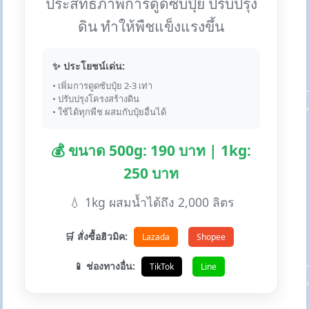
ประสิทธิภาพการดูดซับปุ๋ย ปรับปรุง
ดิน ทำให้พืชแข็งแรงขึ้น
✨ ประโยชน์เด่น:
• เพิ่มการดูดซับปุ๋ย 2-3 เท่า
• ปรับปรุงโครงสร้างดิน
• ใช้ได้ทุกพืช ผสมกับปุ๋ยอื่นได้
💰 ขนาด 500g: 190 บาท | 1kg:
250 บาท
💧 1kg ผสมน้ำได้ถึง 2,000 ลิตร
🛒 สั่งซื้อฮิวมิค:
Lazada
Shopee
📱 ช่องทางอื่น:
TikTok
Line