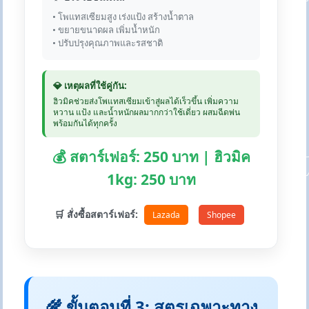
• โพแทสเซียมสูง เร่งแป้ง สร้างน้ำตาล
• ขยายขนาดผล เพิ่มน้ำหนัก
• ปรับปรุงคุณภาพและรสชาติ
💎 เหตุผลที่ใช้คู่กัน:
ฮิวมิคช่วยส่งโพแทสเซียมเข้าสู่ผลได้เร็วขึ้น เพิ่มความ
หวาน แป้ง และน้ำหนักผลมากกว่าใช้เดี่ยว ผสมฉีดพ่น
พร้อมกันได้ทุกครั้ง
💰 สตาร์เฟอร์: 250 บาท | ฮิวมิค
1kg: 250 บาท
🛒 สั่งซื้อสตาร์เฟอร์:
Lazada
Shopee
🌾 ขั้นตอนที่ 3: สูตรเฉพาะทาง