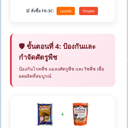
🛒 สั่งซื้อ FK-3C:
Lazada
Shopee
🛡️ ขั้นตอนที่ 4: ป้องกันและ
กำจัดศัตรูพืช
ป้องกันโรคพืช แมลงศัตรูพืช และวัชพืช เพื่อ
ผลผลิตที่สมบูรณ์
+