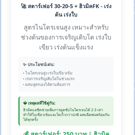
🚀 สตาร์เฟอร์ 30-20-5 + ฮิวมิคFK - เร่ง
ต้น เร่งใบ
สูตรไนโตรเจนสูง เหมาะสำหรับ
ช่วงต้นของการเจริญเติบโต เร่งใบ
เขียว เร่งต้นแข็งแรง
✨ ประโยชน์เด่น:
• ไนโตรเจนสูง เร่งใบเขียวเข้ม
• เร่งการเจริญเติบโตในช่วงแรก
• ผสมสูตรเองได้ตามต้องการ
💎 เหตุผลที่ใช้คู่กัน:
ฮิวมิคแอซิดช่วยเพิ่มการดูดซับไนโตรเจนได้ 2-3 เท่า
ทำให้ใบเขียวเข้มและโตเร็วกว่าปกติ ผสมฉีดพ่นพร้อมกัน
ได้ทุกครั้ง
💰 สตาร์เฟอร์: 250 บาท | ฮิวมิค