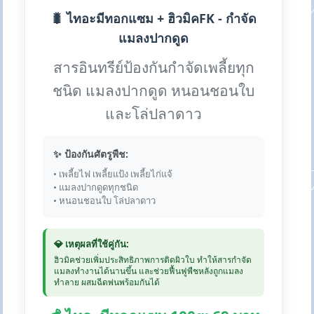
🐛 ไทอะมีทอกแซม + ฮิวมิคFK - กำจัด
แมลงปากดูด
สารอินทรีย์ป้องกันกำจัดเพลี้ยทุก
ชนิด แมลงปากดูด หนอนชอนใบ
และโล่ปลาดาว
✨ ป้องกันศัตรูพืช:
• เพลี้ยไฟ เพลี้ยแป้ง เพลี้ยไก่แจ้
• แมลงปากดูดทุกชนิด
• หนอนชอนใบ โล่ปลาดาว
💎 เหตุผลที่ใช้คู่กัน:
ฮิวมิคช่วยเพิ่มประสิทธิภาพการติดผิวใบ ทำให้สารกำจัด
แมลงทำงานได้นานขึ้น และช่วยฟื้นฟูพืชหลังถูกแมลง
ทำลาย ผสมฉีดพ่นพร้อมกันได้