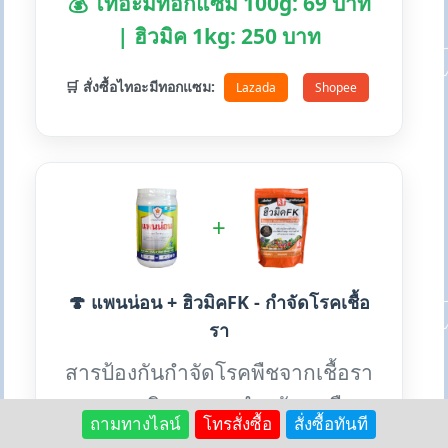
💰 ไทอะมีทอกแซม 100g: 69 บาท
| ฮิวมิค 1kg: 250 บาท
🛒 สั่งซื้อไทอะมีทอกแซม:
Lazada
Shopee
+
🍄 แพนน่อน + ฮิวมิคFK - กำจัดโรคเชื้อ
รา
สารป้องกันกำจัดโรคพืชจากเชื้อรา
หลายชนิด เหมาะสำหรับทุกพืช
ถามทางไลน์
โทรสั่งซื้อ
สั่งซื้อทันที
ใช้ได้ตลอดปี