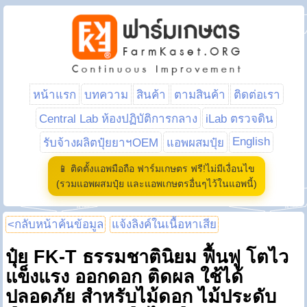
หน้าแรก
บทความ
สินค้า
ตามสินค้า
ติดต่อเรา
Central Lab ห้องปฏิบัติการกลาง
iLab ตรวจดิน
English
รับจ้างผลิตปุ๋ยยาฯOEM
แอพผสมปุ๋ย
📱 ติดตั้งแอพมือถือ ฟาร์มเกษตร ฟรี!ไม่มีเงื่อนไข
(รวมแอพผสมปุ๋ย และแอพเกษตรอื่นๆไว้ในแอพนี้)
<กลับหน้าค้นข้อมูล
แจ้งลิงค์ในเนื้อหาเสีย
ปุ๋ย FK-T ธรรมชาตินิยม ฟื้นฟู โตไว
แข็งแรง ออกดอก ติดผล ใช้ได้
ปลอดภัย สำหรับไม้ดอก ไม้ประดับ