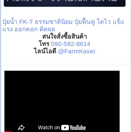
ปุ๋ยน้ำ FK-T
ธรรมชาตินิยม
ปุ๋ยฟื้นฟู โตไว แข็ง
แรง ออกดอก ติดผล
สนใจสั่งซื้อสินค้า
โทร
090-592-8614
ไลน์ไอดี
@FarmKaset