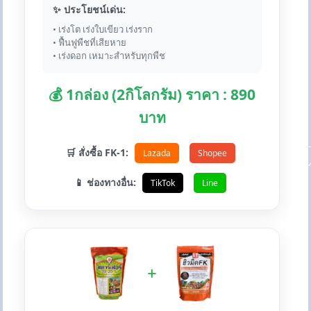
✨ ประโยชน์เด่น:
• เร่งโต เร่งใบเขียว เร่งราก
• ฟื้นฟูพืชที่เสียหาย
• เร่งดอก เหมาะสำหรับทุกพืช
💰 1กล่อง (2กิโลกรัม) ราคา : 890
บาท
🛒 สั่งซื้อ FK-1:
Lazada
Shopee
📱 ช่องทางอื่น:
TikTok
Line
+