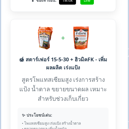
📱 ช่องทางอื่น:
TikTok
Line
+
🍯 สตาร์เฟอร์ 15-5-30 + ฮิวมิคFK - เพิ่ม
ผลผลิต เร่งแป้ง
สูตรโพแทสเซียมสูง เร่งการสร้าง
แป้ง น้ำตาล ขยายขนาดผล เหมาะ
สำหรับช่วงเก็บเกี่ยว
✨ ประโยชน์เด่น:
• โพแทสเซียมสูง เร่งแป้ง สร้างน้ำตาล
• ขยายขนาดผล เพิ่มน้ำหนัก