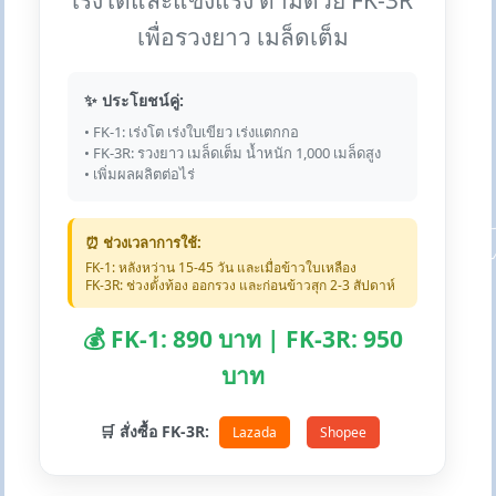
เร่งโตและแข็งแรง ตามด้วย FK-3R
เพื่อรวงยาว เมล็ดเต็ม
✨ ประโยชน์คู่:
• FK-1: เร่งโต เร่งใบเขียว เร่งแตกกอ
• FK-3R: รวงยาว เมล็ดเต็ม น้ำหนัก 1,000 เมล็ดสูง
• เพิ่มผลผลิตต่อไร่
⏰ ช่วงเวลาการใช้:
FK-1: หลังหว่าน 15-45 วัน และเมื่อข้าวใบเหลือง
FK-3R: ช่วงตั้งท้อง ออกรวง และก่อนข้าวสุก 2-3 สัปดาห์
💰 FK-1: 890 บาท | FK-3R: 950
บาท
🛒 สั่งซื้อ FK-3R:
Lazada
Shopee