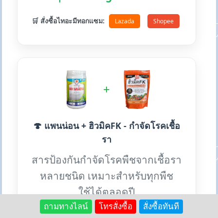
🛒 สั่งซื้อไทอะมีทอกแซม:
Lazada
Shopee
+
🍄 แพนน่อน + ฮิวมิคFK - กำจัดโรคเชื้อ
รา
สารป้องกันกำจัดโรคพืชจากเชื้อรา
หลายชนิด เหมาะสำหรับทุกพืช
ใช้ได้ตลอดปี
ถามทางไลน์
โทรสั่งซื้อ
สั่งซื้อทันที