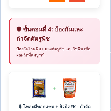
🛡️ ขั้นตอนที่ 4: ป้องกันและ
กำจัดศัตรูพืช
ป้องกันโรคพืช แมลงศัตรูพืช และวัชพืช เพื่อ
ผลผลิตที่สมบูรณ์
+
🐛 ไทอะมีทอกแซม + ฮิวมิคFK - กำจัด