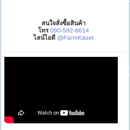
สนใจสั่งซื้อสินค้า
โทร
090-592-8614
ไลน์ไอดี
@FarmKaset