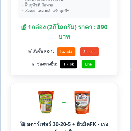
• ฟื้นฟูพืชที่เสียหาย
• เร่งดอก เหมาะสำหรับทุกพืช
💰 1กล่อง (2กิโลกรัม) ราคา : 890
บาท
🛒 สั่งซื้อ FK-1:
Lazada
Shopee
📱 ช่องทางอื่น:
TikTok
Line
+
🚀 สตาร์เฟอร์ 30-20-5 + ฮิวมิคFK - เร่ง