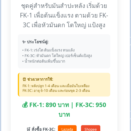
ชุดคู่สำหรับมันสำปะหลัง เริ่มด้วย
FK-1 เพื่อต้นแข็งแรง ตามด้วย FK-
3C เพื่อหัวมันดก โตใหญ่ แป้งสูง
✨ ประโยชน์คู่:
• FK-1: เร่งโต ต้นแข็งแรง ทนแล้ง
• FK-3C: หัวมันดก โตใหญ่ เปอร์เซ็นต์แป้งสูง
• น้ำหนักต่อต้นเพิ่มขึ้นมาก
⏰ ช่วงเวลาการใช้:
FK-1: หลังปลูก 1-4 เดือน และเมื่อมันใบเหลือง
FK-3C: อายุ 6-10 เดือน และก่อนขุด 2-3 เดือน
💰 FK-1: 890 บาท | FK-3C: 950
บาท
🛒 สั่งซื้อ FK-3C:
Lazada
Shopee