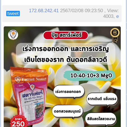
172.68.242.41
2567/02/08 09:23:50 , View:
tweet
4003,
e