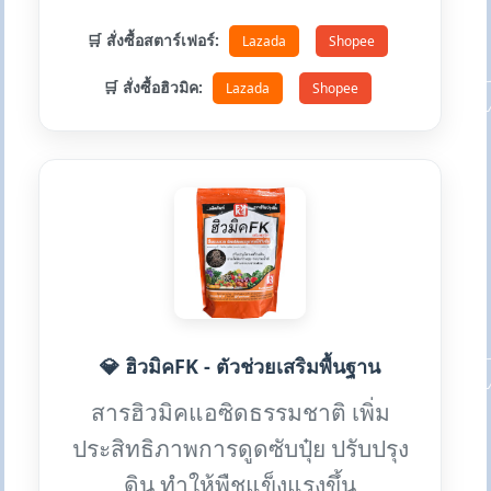
🛒 สั่งซื้อสตาร์เฟอร์:
Lazada
Shopee
🛒 สั่งซื้อฮิวมิค:
Lazada
Shopee
💎 ฮิวมิคFK - ตัวช่วยเสริมพื้นฐาน
สารฮิวมิคแอซิดธรรมชาติ เพิ่ม
ประสิทธิภาพการดูดซับปุ๋ย ปรับปรุง
ดิน ทำให้พืชแข็งแรงขึ้น