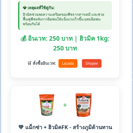
💎 เหตุผลที่ใช้คู่กัน:
ฮิวมิคช่วยลดความเครียดของพืชจากสารเคมี และช่วย
ฟื้นฟูพืชหลังการฉีดพ่นให้แข็งแรงเร็วขึ้น ผสมฉีดพ่น
พร้อมกันได้
💰 อินเวท: 250 บาท | ฮิวมิค 1kg:
250 บาท
🛒 สั่งซื้ออินเวท:
Lazada
Shopee
+
💚 แม็กซ่า + ฮิวมิคFK - สร้างภูมิต้านทาน