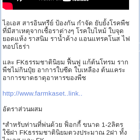
ไอเอส สารอินทรีย์ ป้องกัน กำจัด ยับยั้งโรคพืช
ที่มีสาเหตุจากเชื้อราต่างๆ โรคใบไหม้ ใบจุด
ยอดแห้ง ราสนิม ราน้ำค้าง แอนแทรคโนส ไฟ
ทอปโธร่า
และ FKธรรมชาตินิยม ฟื้นฟู แก้ต้นโทรม ราก
พืชไม่กินปุ๋ย อาการใบซีด ใบเหลือง ต้นแคระ
อาการขาดธาตุอาหารของพืช
http://www.farmkaset..link..
อัตราส่วนผสม
*สำหรับท่านที่พ่นด้วย ฟ็อกกี้ ขนาด 1-2ลิตร
ใช้ฝา FKธรรมชาตินิยมตวงประมาณ 2ฝา ทั้ง