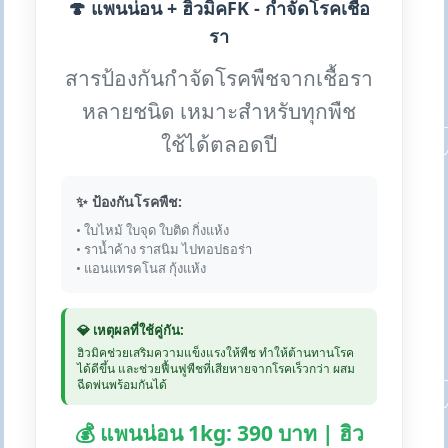
🍄 แพนน่อน + ฮิวมิคFK - กำจัดโรคเชื้อ
รา
สารป้องกันกำจัดโรคพืชจากเชื้อรา
หลายชนิด เหมาะสำหรับทุกพืช
ใช้ได้ตลอดปี
✨ ป้องกันโรคพืช:
• ใบไหม้ ใบจุด ใบติด กิ่งแห้ง
• ราน้ำค้าง ราสนิม ไปทอปธอร่า
• แอนแทรคโนส กุ้งแห้ง
💎 เหตุผลที่ใช้คู่กัน:
ฮิวมิคช่วยเสริมความแข็งแรงให้พืช ทำให้ต้านทานโรค
ได้ดีขึ้น และช่วยฟื้นฟูพืชที่เสียหายจากโรคเร็วกว่า ผสม
ฉีดพ่นพร้อมกันได้
💰 แพนน่อน 1kg: 390 บาท | ฮิว