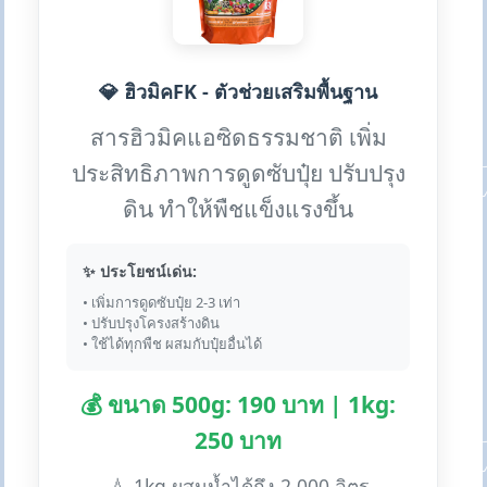
💎 ฮิวมิคFK - ตัวช่วยเสริมพื้นฐาน
สารฮิวมิคแอซิดธรรมชาติ เพิ่ม
ประสิทธิภาพการดูดซับปุ๋ย ปรับปรุง
ดิน ทำให้พืชแข็งแรงขึ้น
✨ ประโยชน์เด่น:
• เพิ่มการดูดซับปุ๋ย 2-3 เท่า
• ปรับปรุงโครงสร้างดิน
• ใช้ได้ทุกพืช ผสมกับปุ๋ยอื่นได้
💰 ขนาด 500g: 190 บาท | 1kg:
250 บาท
💧 1kg ผสมน้ำได้ถึง 2,000 ลิตร