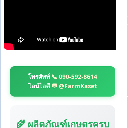
โทรศัพท์
📞 090-592-8614
ไลน์ไอดี
💬 @FarmKaset
🌾 ผลิตภัณฑ์เกษตรครบ