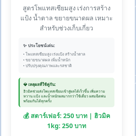
สูตรโพแทสเซียมสูง เร่งการสร้าง
แป้ง น้ำตาล ขยายขนาดผล เหมาะ
สำหรับช่วงเก็บเกี่ยว
✨ ประโยชน์เด่น:
• โพแทสเซียมสูง เร่งแป้ง สร้างน้ำตาล
• ขยายขนาดผล เพิ่มน้ำหนัก
• ปรับปรุงคุณภาพและรสชาติ
💎 เหตุผลที่ใช้คู่กัน:
ฮิวมิคช่วยส่งโพแทสเซียมเข้าสู่ผลได้เร็วขึ้น เพิ่มความ
หวาน แป้ง และน้ำหนักผลมากกว่าใช้เดี่ยว ผสมฉีดพ่น
พร้อมกันได้ทุกครั้ง
💰 สตาร์เฟอร์: 250 บาท | ฮิวมิค
1kg: 250 บาท