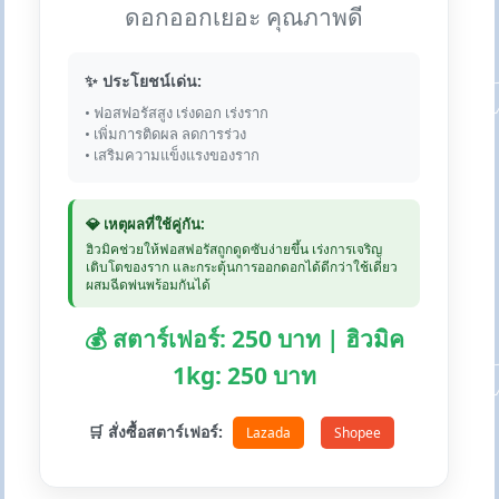
ดอกออกเยอะ คุณภาพดี
✨ ประโยชน์เด่น:
• ฟอสฟอรัสสูง เร่งดอก เร่งราก
• เพิ่มการติดผล ลดการร่วง
• เสริมความแข็งแรงของราก
💎 เหตุผลที่ใช้คู่กัน:
ฮิวมิคช่วยให้ฟอสฟอรัสถูกดูดซับง่ายขึ้น เร่งการเจริญ
เติบโตของราก และกระตุ้นการออกดอกได้ดีกว่าใช้เดี่ยว
ผสมฉีดพ่นพร้อมกันได้
💰 สตาร์เฟอร์: 250 บาท | ฮิวมิค
1kg: 250 บาท
🛒 สั่งซื้อสตาร์เฟอร์:
Lazada
Shopee