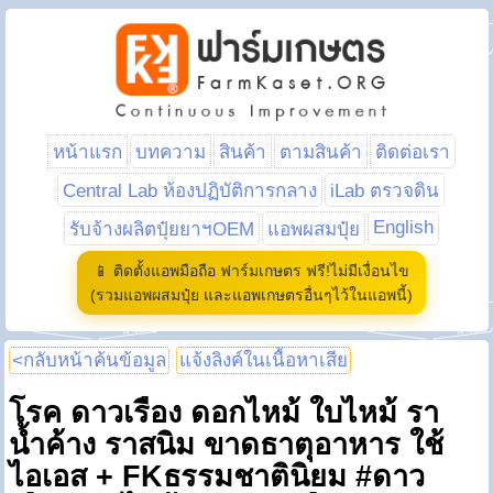
หน้าแรก
บทความ
สินค้า
ตามสินค้า
ติดต่อเรา
Central Lab ห้องปฏิบัติการกลาง
iLab ตรวจดิน
English
รับจ้างผลิตปุ๋ยยาฯOEM
แอพผสมปุ๋ย
📱 ติดตั้งแอพมือถือ ฟาร์มเกษตร ฟรี!ไม่มีเงื่อนไข
(รวมแอพผสมปุ๋ย และแอพเกษตรอื่นๆไว้ในแอพนี้)
<กลับหน้าค้นข้อมูล
แจ้งลิงค์ในเนื้อหาเสีย
โรค ดาวเรือง ดอกไหม้ ใบไหม้ รา
น้ำค้าง ราสนิม ขาดธาตุอาหาร ใช้
ไอเอส + FKธรรมชาตินิยม #ดาว