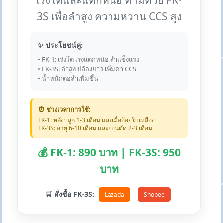
เร่งโตและแตกหน่อ ตามด้วย FK-
3S เพื่อลำสูง ความหวาน CCS สูง
✨ ประโยชน์คู่:
• FK-1: เร่งโต เร่งแตกหน่อ ลำแข็งแรง
• FK-3S: ลำสูง ปล้องยาว เพิ่มค่า CCS
• น้ำหนักต่อลำเพิ่มขึ้น
⏰ ช่วงเวลาการใช้:
FK-1: หลังปลูก 1-3 เดือน และเมื่ออ้อยใบเหลือง
FK-3S: อายุ 6-10 เดือน และก่อนตัด 2-3 เดือน
💰 FK-1: 890 บาท | FK-3S: 950
บาท
🛒 สั่งซื้อ FK-3S:
Lazada
Shopee