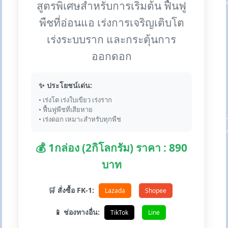
สูตรพิเศษสำหรับการเริ่มต้น ฟื้นฟู
พืชที่อ่อนแอ เร่งการเจริญเติบโต
เร่งระบบราก และกระตุ้นการ
ออกดอก
✨ ประโยชน์เด่น:
• เร่งโต เร่งใบเขียว เร่งราก
• ฟื้นฟูพืชที่เสียหาย
• เร่งดอก เหมาะสำหรับทุกพืช
💰 1กล่อง (2กิโลกรัม) ราคา : 890
บาท
🛒 สั่งซื้อ FK-1:
Lazada
Shopee
📱 ช่องทางอื่น:
TikTok
Line