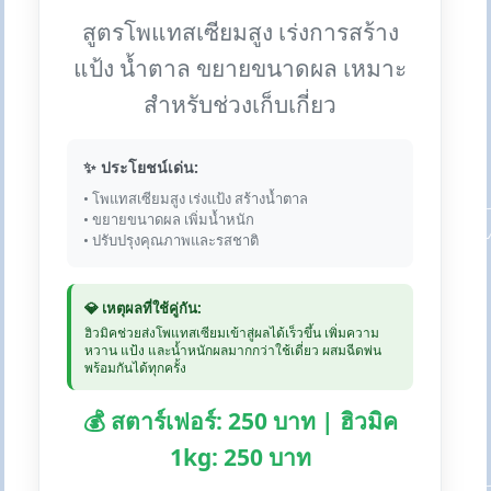
สูตรโพแทสเซียมสูง เร่งการสร้าง
แป้ง น้ำตาล ขยายขนาดผล เหมาะ
สำหรับช่วงเก็บเกี่ยว
✨ ประโยชน์เด่น:
• โพแทสเซียมสูง เร่งแป้ง สร้างน้ำตาล
• ขยายขนาดผล เพิ่มน้ำหนัก
• ปรับปรุงคุณภาพและรสชาติ
💎 เหตุผลที่ใช้คู่กัน:
ฮิวมิคช่วยส่งโพแทสเซียมเข้าสู่ผลได้เร็วขึ้น เพิ่มความ
หวาน แป้ง และน้ำหนักผลมากกว่าใช้เดี่ยว ผสมฉีดพ่น
พร้อมกันได้ทุกครั้ง
💰 สตาร์เฟอร์: 250 บาท | ฮิวมิค
1kg: 250 บาท