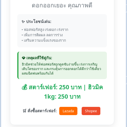
ดอกออกเยอะ คุณภาพดี
✨ ประโยชน์เด่น:
• ฟอสฟอรัสสูง เร่งดอก เร่งราก
• เพิ่มการติดผล ลดการร่วง
• เสริมความแข็งแรงของราก
💎 เหตุผลที่ใช้คู่กัน:
ฮิวมิคช่วยให้ฟอสฟอรัสถูกดูดซับง่ายขึ้น เร่งการเจริญ
เติบโตของราก และกระตุ้นการออกดอกได้ดีกว่าใช้เดี่ยว
ผสมฉีดพ่นพร้อมกันได้
💰 สตาร์เฟอร์: 250 บาท | ฮิวมิค
1kg: 250 บาท
🛒 สั่งซื้อสตาร์เฟอร์:
Lazada
Shopee