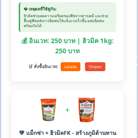
💎 เหตุผลที่ใช้คู่กัน:
ฮิวมิคช่วยลดความเครียดของพืชจากสารเคมี และช่วย
ฟื้นฟูพืชหลังการฉีดพ่นให้แข็งแรงเร็วขึ้น ผสมฉีดพ่น
พร้อมกันได้
💰 อินเวท: 250 บาท | ฮิวมิค 1kg:
250 บาท
🛒 สั่งซื้ออินเวท:
Lazada
Shopee
+
💚 แม็กซ่า + ฮิวมิคFK - สร้างภูมิต้านทาน