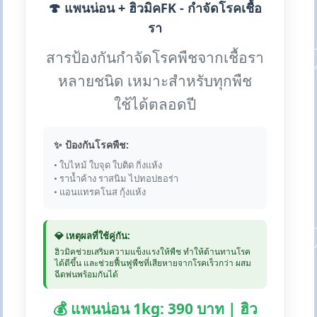
🍄 แพนน่อน + ฮิวมิคFK - กำจัดโรคเชื้อ
รา
สารป้องกันกำจัดโรคพืชจากเชื้อรา
หลายชนิด เหมาะสำหรับทุกพืช
ใช้ได้ตลอดปี
✨ ป้องกันโรคพืช:
• ใบไหม้ ใบจุด ใบติด กิ่งแห้ง
• ราน้ำค้าง ราสนิม ไปทอปธอร่า
• แอนแทรคโนส กุ้งแห้ง
💎 เหตุผลที่ใช้คู่กัน:
ฮิวมิคช่วยเสริมความแข็งแรงให้พืช ทำให้ต้านทานโรค
ได้ดีขึ้น และช่วยฟื้นฟูพืชที่เสียหายจากโรคเร็วกว่า ผสม
ฉีดพ่นพร้อมกันได้
💰 แพนน่อน 1kg: 390 บาท | ฮิว