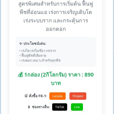
สูตรพิเศษสำหรับการเริ่มต้น ฟื้นฟู
พืชที่อ่อนแอ เร่งการเจริญเติบโต
เร่งระบบราก และกระตุ้นการ
ออกดอก
✨ ประโยชน์เด่น:
• เร่งโต เร่งใบเขียว เร่งราก
• ฟื้นฟูพืชที่เสียหาย
• เร่งดอก เหมาะสำหรับทุกพืช
💰 1กล่อง (2กิโลกรัม) ราคา : 890
บาท
🛒 สั่งซื้อ FK-1:
Lazada
Shopee
📱 ช่องทางอื่น:
TikTok
Line