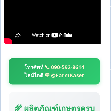
โทรศัพท์
📞 090-592-8614
ไลน์ไอดี
💬 @FarmKaset
🌾 ผลิตภัณฑ์เกษตรครบ