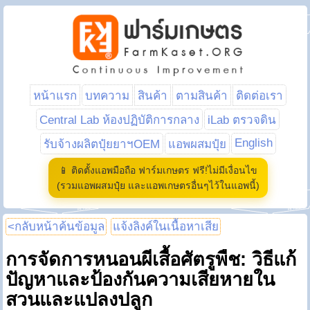
หน้าแรก
บทความ
สินค้า
ตามสินค้า
ติดต่อเรา
Central Lab ห้องปฏิบัติการกลาง
iLab ตรวจดิน
English
รับจ้างผลิตปุ๋ยยาฯOEM
แอพผสมปุ๋ย
📱 ติดตั้งแอพมือถือ ฟาร์มเกษตร ฟรี!ไม่มีเงื่อนไข
(รวมแอพผสมปุ๋ย และแอพเกษตรอื่นๆไว้ในแอพนี้)
<กลับหน้าค้นข้อมูล
แจ้งลิงค์ในเนื้อหาเสีย
การจัดการหนอนผีเสื้อศัตรูพืช: วิธีแก้
ปัญหาและป้องกันความเสียหายใน
สวนและแปลงปลูก