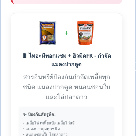
+
🐛 ไทอะมีทอกแซม + ฮิวมิคFK - กำจัด
แมลงปากดูด
สารอินทรีย์ป้องกันกำจัดเพลี้ยทุก
ชนิด แมลงปากดูด หนอนชอนใบ
และโล่ปลาดาว
✨ ป้องกันศัตรูพืช:
• เพลี้ยไฟ เพลี้ยแป้ง เพลี้ยไก่แจ้
• แมลงปากดูดทุกชนิด
• หนอนชอนใบ โล่ปลาดาว