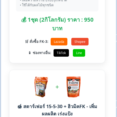
• เพิ่มความหวาน ปรับปรุงรสชาติ
• ใช้ได้กับผลไม้ทุกชนิด
💰 1ชุด (2กิโลกรัม) ราคา : 950
บาท
🛒 สั่งซื้อ FK-3:
Lazada
Shopee
📱 ช่องทางอื่น:
TikTok
Line
+
🍯 สตาร์เฟอร์ 15-5-30 + ฮิวมิคFK - เพิ่ม
ผลผลิต เร่งแป้ง