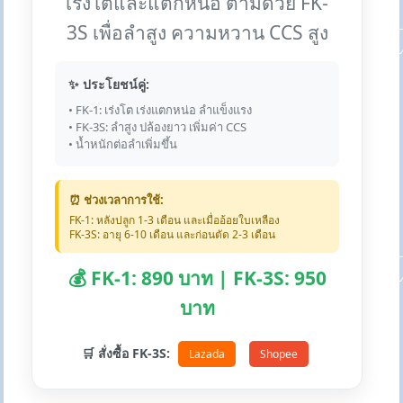
เร่งโตและแตกหน่อ ตามด้วย FK-
3S เพื่อลำสูง ความหวาน CCS สูง
✨ ประโยชน์คู่:
• FK-1: เร่งโต เร่งแตกหน่อ ลำแข็งแรง
• FK-3S: ลำสูง ปล้องยาว เพิ่มค่า CCS
• น้ำหนักต่อลำเพิ่มขึ้น
⏰ ช่วงเวลาการใช้:
FK-1: หลังปลูก 1-3 เดือน และเมื่ออ้อยใบเหลือง
FK-3S: อายุ 6-10 เดือน และก่อนตัด 2-3 เดือน
💰 FK-1: 890 บาท | FK-3S: 950
บาท
🛒 สั่งซื้อ FK-3S:
Lazada
Shopee