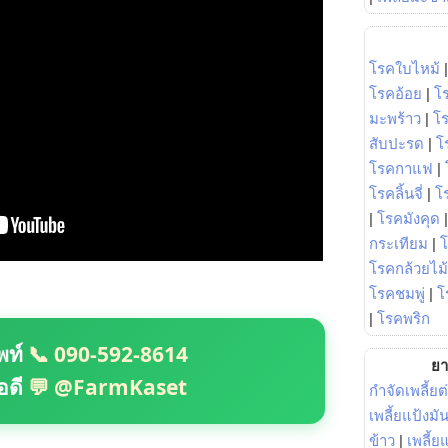
โรคใบไหม้
โรคอ้อย
|
โ
มะพร้าว
|
โ
สับปะรด
|
โ
โรคกาแฟ
|
โรคลิ้นจี่
|
โร
|
โรคมังคุด
กระเทียม
|
โรคกล้วยไม้
โรคชมพู่
|
โ
|
โรคพริก
พท์
📞 090-592-8614
ยา
อดี
💬 @FarmKaset
กำจัดเพลี้ยต
เพลี้ยแป้งม
ข้าว
|
เพลี้