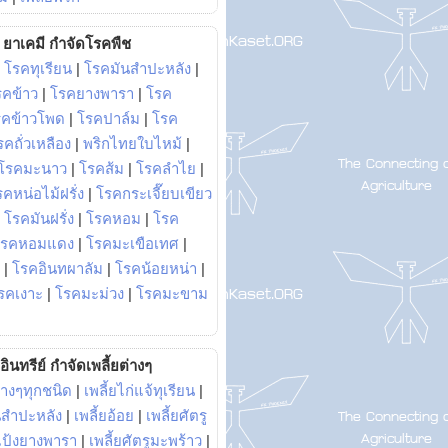
ยาเคมี กำจัดโรคพืช
|
โรคทุเรียน
|
โรคมันสำปะหลัง
|
รคข้าว
|
โรคยางพารา
|
โรค
รคข้าวโพด
|
โรคปาล์ม
|
โรค
รคถั่วเหลือง
|
พริกไทยใบไหม้
|
โรคมะนาว
|
โรคส้ม
|
โรคลำไย
|
คหน่อไม้ฝรั่ง
|
โรคกระเจี๊ยบเขียว
|
โรคมันฝรั่ง
|
โรคหอม
|
โรค
โรคหอมแดง
|
โรคมะเขือเทศ
|
|
โรคอินทผาลัม
|
โรคน้อยหน่า
|
รคเงาะ
|
โรคมะม่วง
|
โรคมะขาม
อินทรีย์ กำจัดเพลี้ยต่างๆ
่างๆทุกชนิด
|
เพลี้ยไก่แจ้ทุเรียน
|
ันสำปะหลัง
|
เพลี้ยอ้อย
|
เพลี้ยศัตรู
ยแป้งยางพารา
|
เพลี้ยศัตรูมะพร้าว
|