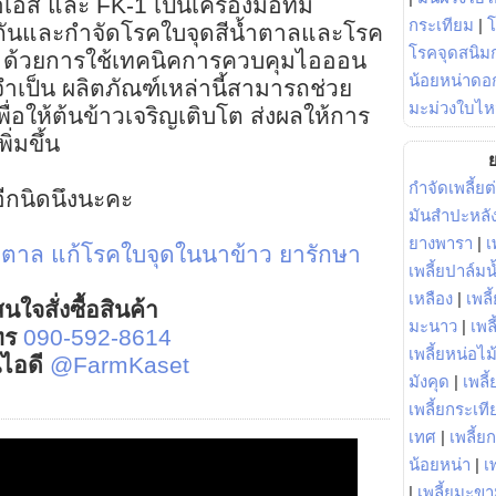
อเอส และ FK-1 เป็นเครื่องมือที่มี
กระเทียม
|
กันและกำจัดโรคใบจุดสีน้ำตาลและโรค
โรคจุดสนิมก
ว ด้วยการใช้เทคนิคการควบคุมไอออน
น้อยหน่าดอก
ำเป็น ผลิตภัณฑ์เหล่านี้สามารถช่วย
มะม่วงใบไห
ื่อให้ต้นข้าวเจริญเติบโต ส่งผลให้การ
่มขึ้น
ย
กำจัดเพลี้ยต
งอีกนิดนึงนะคะ
มันสำปะหลั
ยางพารา
|
เ
ำตาล
แก้โรคใบจุดในนาข้าว
ยารักษา
เพลี้ยปาล์มน
เหลือง
|
เพลี
นใจสั่งซื้อสินค้า
มะนาว
|
เพล
ทร
090-592-8614
เพลี้ยหน่อไม้
์ไอดี
@FarmKaset
มังคุด
|
เพลี้
เพลี้ยกระเที
เทศ
|
เพลี้ย
น้อยหน่า
|
เ
|
เพลี้ยมะข