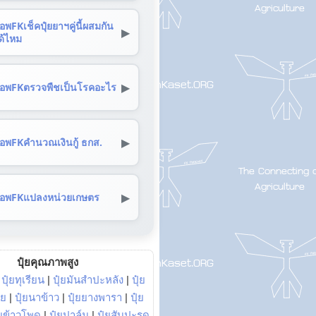
อพFKเช็คปุ๋ยยาฯคู่นี้ผสมกัน
▶
ด้ไหม
▶
อพFKตรวจพืชเป็นโรคอะไร
▶
อพFKคำนวณเงินกู้ ธกส.
▶
อพFKแปลงหน่วยเกษตร
ปุ๋ยคุณภาพสูง
|
ปุ๋ยทุเรียน
|
ปุ๋ยมันสำปะหลัง
|
ปุ๋ย
อย
|
ปุ๋ยนาข้าว
|
ปุ๋ยยางพารา
|
ปุ๋ย
๋ยข้าวโพด
|
ปุ๋ยปาล์ม
|
ปุ๋ยสับปะรด