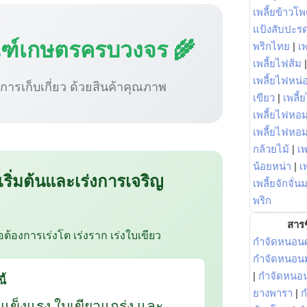
เพลี้ยข้าวโ
แป้งสับปะร
ณฑ์เกษตรครบวงจร 🌾
พริกไทย
|
เ
เพลี้ยไฟส้ม
เพลี้ยไฟหน่อ
ู่การเก็บเกี่ยว ด้วยสินค้าคุณภาพ
เขียว
|
เพลี้
เพลี้ยไฟหอม
เพลี้ยไฟหอ
กล้วยไม้
|
เพ
น้อยหน่า
|
เ
 เริ่มต้นและเร่งการเจริญ
เพลี้ยจักจั่น
พริก
สารช
ือต้องการเร่งโต เร่งราก เร่งใบเขียว
กำจัดหนอนศ
กำจัดหนอนม
|
กำจัดหนอ
ี้
ยางพารา
|
ก
กแข็งแรง ใบเขียวแกร่ง และ