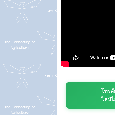
โทรศั
ไลน์ไ