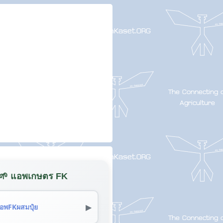
🌱 แอพเกษตร FK
▶
อพFKผสมปุ๋ย