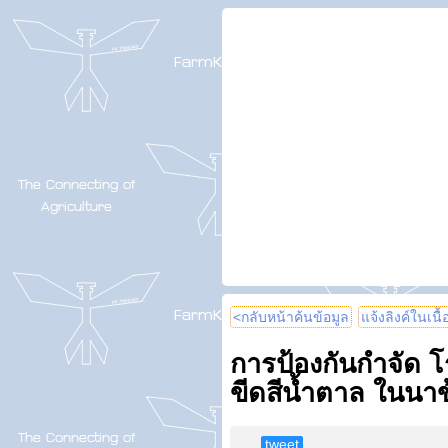
<กลับหน้าค้นข้อมูล
แจ้งลิงค์ในเนื
การป้องกันกำจัด 
ขีดสีน้ำตาล ในนาข
tweet