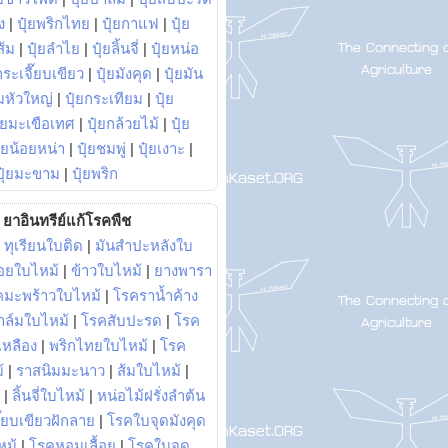
ง
|
ปุ๋ยพริกไทย
|
ปุ๋ยกาแฟ
|
ปุ๋ย
ส้ม
|
ปุ๋ยลำไย
|
ปุ๋ยลิ้นจี่
|
ปุ๋ยหน่อ
กระเจี๊ยบเขียว
|
ปุ๋ยมังคุด
|
ปุ๋ยมัน
มหัวใหญ่
|
ปุ๋ยกระเทียม
|
ปุ๋ย
ุ๋ยมะเขือเทศ
|
ปุ๋ยกล้วยไม้
|
ปุ๋ย
ุ๋ยน้อยหน่า
|
ปุ๋ยชมพู่
|
ปุ๋ยเงาะ
|
ปุ๋ยมะขาม
|
ปุ๋ยพริก
ยาอินทรีย์แก้โรคพืช
|
ทุเรียนใบติด
|
มันสำปะหลังใบ
อยใบไหม้
|
ข้าวใบไหม้
|
ยางพารา
คมะพร้าวใบไหม้
|
โรคราน้ำค้าง
าล์มใบไหม้
|
โรคสับปะรด
|
โรค
วเหลือง
|
พริกไทยใบไหม้
|
โรค
้
|
ราสนิมมะนาว
|
ส้มใบไหม้
|
|
ลิ้นจี่ใบไหม้
|
หน่อไม้ฝรั่งลำต้น
ี๊ยบเขียวฝักลาย
|
โรคใบจุดมังคุด
หม้
|
โรคหอมเลื้อย
|
โรคใบจุด