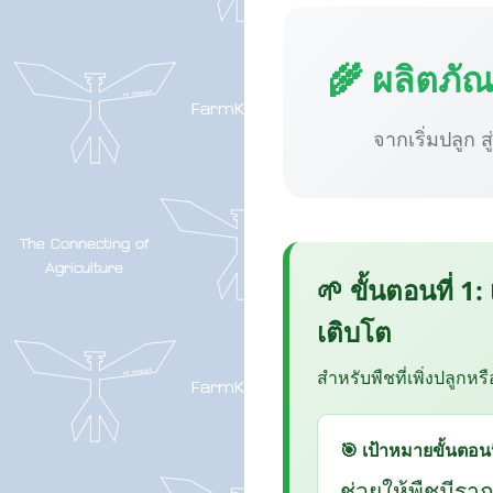
🌾 ผลิตภั
จากเริ่มปลูก ส
🌱 ขั้นตอนที่ 1:
เติบโต
สำหรับพืชที่เพิ่งปลูกหร
🎯 เป้าหมายขั้นตอนน
ช่วยให้พืชมีรา