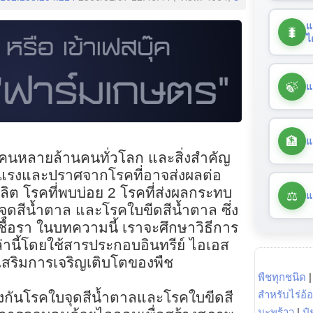
แ
🐛
ไ
🍃
แ
🏦
แ
ู้คนหลายล้านคนทั่วโลก และสิ่งสำคัญ
็งแรงและปราศจากโรคที่อาจส่งผลต่อ
ิต โรคที่พบบ่อย 2 โรคที่ส่งผลกระทบ
⚖️
แ
จุดสีน้ำตาล และโรคใบขีดสีน้ำตาล ซึ่ง
ชื้อรา ในบทความนี้ เราจะศึกษาวิธีการ
่านี้โดยใช้สารประกอบอินทรีย์ ไอเอส
งเสริมการเจริญเติบโตของพืช
พืชทุกชนิด
สำหรับไร่อ้
ป้องกันโรคใบจุดสีน้ำตาลและโรคใบขีดสี
มะพร้าว
|
ปุ