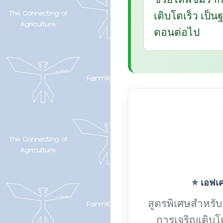
เติบโตเร็ว เป็
ตอนต่อไป
⭐ เอฟเค-
สูตรพิเศษสำหรับกา
การเจริญเติบโ