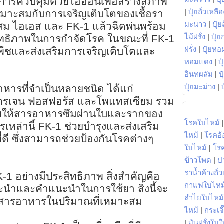
คการควบคุมด้วยไอออนเพื่อสร้างสภาพ
|
ปุ๋ยถั่วเหลือ
หมาะสมกับการเจริญเติบโตของเชื้อรา
มะนาว
|
ปุ๋ย
 ไอเอส และ FK-1 แล้วฉีดพ่นพร้อม
ไม้ฝรั่ง
|
ปุ๋ย
ิทธิภาพในการกำจัดโรค ในขณะที่ FK-1
ฝรั่ง
|
ปุ๋ยหอ
พืชและส่งเสริมการเจริญเติบโตและ
หอมแดง
|
ป
อินทผลัม
|
ป
ปุ๋ยมะม่วง
|
ารที่จำเป็นหลายชนิด ได้แก่
นโตรเจน ฟอสฟอรัส และโพแทสเซียม รวม
ช่วยให้สารอาหารซึมผ่านใบและรากของ
โรคใบไหม้
หล่านี้ FK-1 ช่วยบำรุงและส่งเสริม
ไหม้
|
โรคอ้
่ดี ซึ่งสามารถช่วยป้องกันโรคต่างๆ
ใบไหม้
|
โร
ข้าวโพด
|
ป
ราน้ำค้างถั่
1 อย่างมีประสิทธิภาพ สิ่งสำคัญคือ
กาแฟใบไหม
ะนำและคำแนะนำในการใช้ยา สิ่งนี้จะ
ลำไยใบไหม้
รับสารอาหารในปริมาณที่เหมาะสม
ไหม้
|
กระเจ
|
มันฝรั่งใบใ