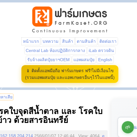
หน้าแรก
บทความ
สินค้า
ตามสินค้า
ติดต่อเรา
Central Lab ห้องปฏิบัติการกลาง
iLab ตรวจดิน
รับจ้างผลิตปุ๋ยยาฯOEM
แอพผสมปุ๋ย
English
📱 ติดตั้งแอพมือถือ ฟาร์มเกษตร ฟรี!ไม่มีเงื่อนไข
(รวมแอพผสมปุ๋ย และแอพเกษตรอื่นๆไว้ในแอพนี้)
้อหาเสีย
โรคใบจุดสีน้ำตาล และ โรคใบ
้าว ด้วยสารอินทรีย์
🌱
แ
162.158.204.214
2566/01/07 12:46:44 , View: 4064,
e