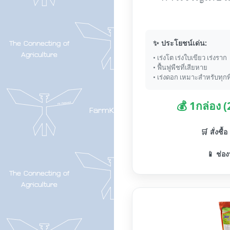
✨ ประโยชน์เด่น:
• เร่งโต เร่งใบเขียว เร่งราก
• ฟื้นฟูพืชที่เสียหาย
• เร่งดอก เหมาะสำหรับทุกพ
💰 1กล่อง 
🛒 สั่งซื้
📱 ช่อง