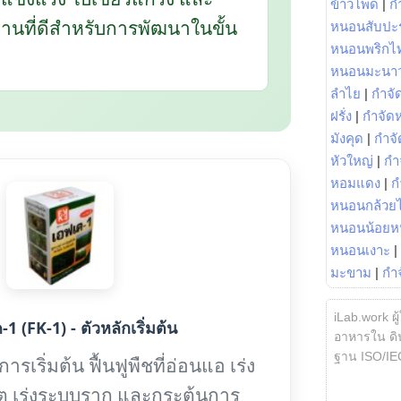
ข้าวโพด
|
ก
นฐานที่ดีสำหรับการพัฒนาในขั้น
หนอนสับปะ
หนอนพริกไ
หนอนมะนา
ลำไย
|
กำจัด
ฝรั่ง
|
กำจัด
มังคุด
|
กำจั
หัวใหญ่
|
กำ
หอมแดง
|
ก
หนอนกล้วยไ
หนอนน้อยห
หนอนเงาะ
|
มะขาม
|
กำ
iLab.work ผู
1 (FK-1) - ตัวหลักเริ่มต้น
อาหารใน ดิน
ฐาน ISO/IE
รเริ่มต้น ฟื้นฟูพืชที่อ่อนแอ เร่ง
ต เร่งระบบราก และกระตุ้นการ