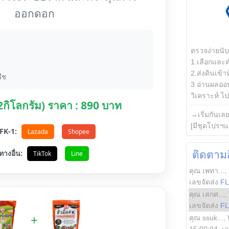
ออกดอก
ตรวจง่ายนั
1.เลือกและ
2.ส่งดินเข้า
ืช
3.อ่านผลออน
วิเคราะห์ ไปต
(2กิโลกรัม) ราคา : 890 บาท
→เริ่มกันเล
[มีชุดโปรฯแ
อ FK-1:
Lazada
Shopee
ทางอื่น:
ติดตามสิ
TikTok
Line
คุณ เพทา...
,
เลขจัดส่ง
F
คุณ เสกศ...
,
เลขจัดส่ง
F
+
คุณ ssuk...
,
15:00:04
, เ