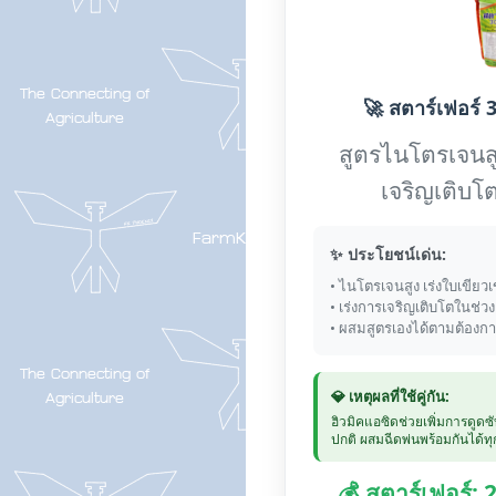
🚀 สตาร์เฟอร์ 3
สูตรไนโตรเจนส
เจริญเติบโต
✨ ประโยชน์เด่น:
• ไนโตรเจนสูง เร่งใบเขียวเ
• เร่งการเจริญเติบโตในช่ว
• ผสมสูตรเองได้ตามต้องก
💎 เหตุผลที่ใช้คู่กัน:
ฮิวมิคแอซิดช่วยเพิ่มการดูดซ
ปกติ ผสมฉีดพ่นพร้อมกันได้ทุก
💰 สตาร์เฟอร์: