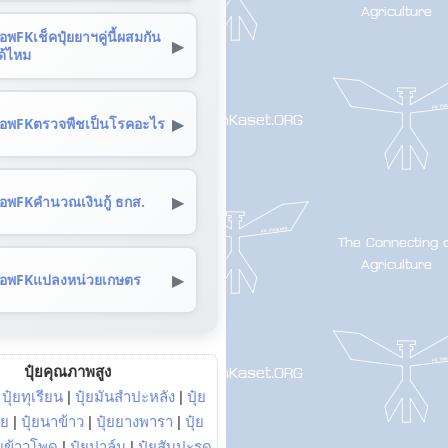
อพFKเช็คปุ๋ยยาฯคู่นี้ผสมกัน
▶
ด้ไหม
▶
อพFKตรวจพืชเป็นโรคอะไร
▶
อพFKคำนวณเงินกู้ ธกส.
▶
อพFKแปลงหน่วยเกษตร
ปุ๋ยคุณภาพสูง
|
ปุ๋ยทุเรียน
|
ปุ๋ยมันสำปะหลัง
|
ปุ๋ย
อย
|
ปุ๋ยนาข้าว
|
ปุ๋ยยางพารา
|
ปุ๋ย
๋ยข้าวโพด
|
ปุ๋ยปาล์ม
|
ปุ๋ยสับปะรด