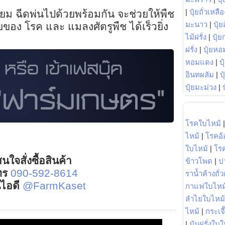
|
ปุ๋ยถั่วเหลือ
ม ฉีดพ่นไปด้วยพร้อมกัน จะช่วยให้พืช
มะนาว
|
ปุ๋ย
ของ โรค และ แมลงศัตรูพืช ได้เร็วยิ่ง
ไม้ฝรั่ง
|
ปุ๋ย
ฝรั่ง
|
ปุ๋ยหอ
หอมแดง
|
ป
อินทผลัม
|
ป
ปุ๋ยมะม่วง
|
โรคใบไหม้
ไหม้
|
โรคอ้
ใบไหม้
|
โร
นใจสั่งซื้อสินค้า
ข้าวโพด
|
ป
ทร
090-592-8614
ราน้ำค้างถั่
์ไอดี
@FarmKaset
กาแฟใบไหม
ลำไยใบไหม้
ไหม้
|
กระเจ
|
มันฝรั่งใบใ