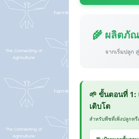
🌾 ผลิตภั
จากเริ่มปลูก ส
🌱 ขั้นตอนที่ 1:
เติบโต
สำหรับพืชที่เพิ่งปลูกหร