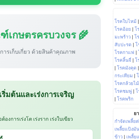
โรคใบไหม้
โรคอ้อย
|
โ
ณฑ์เกษตรครบวงจร 🌾
มะพร้าว
|
โ
สับปะรด
|
โ
ู่การเก็บเกี่ยว ด้วยสินค้าคุณภาพ
โรคกาแฟ
|
โรคลิ้นจี่
|
โร
|
โรคมังคุด
กระเทียม
|
โรคกล้วยไม้
โรคชมพู่
|
โ
 เริ่มต้นและเร่งการเจริญ
|
โรคพริก
ยา
ือต้องการเร่งโต เร่งราก เร่งใบเขียว
กำจัดเพลี้ยต
เพลี้ยแป้งม
ข้าว
|
เพลี้