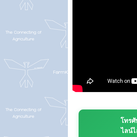
โทรศั
ไลน์ไ