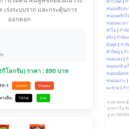
ข้าวโพด
|
ก
ต เร่งระบบราก และกระตุ้นการ
หนอนสับปะ
หนอนพริกไ
ออกดอก
หนอนมะนา
ลำไย
|
กำจัด
ฝรั่ง
|
กำจัด
มังคุด
|
กำจั
หัวใหญ่
|
กำ
ืช
หอมแดง
|
ก
หนอนกล้วยไ
(2กิโลกรัม) ราคา : 890 บาท
หนอนน้อยห
หนอนเงาะ
|
อ FK-1:
Lazada
Shopee
มะขาม
|
กำ
ทางอื่น:
TikTok
Line
iLab.work ผู
อาหารใน ดิน
ฐาน ISO/IE