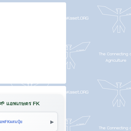
🌱 แอพเกษตร FK
▶
อพFKผสมปุ๋ย