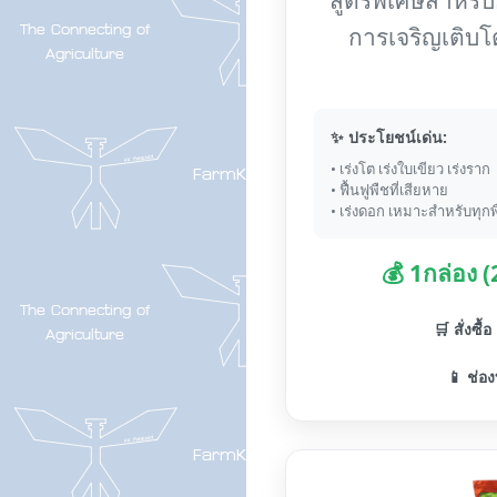
การเจริญเติบโ
✨ ประโยชน์เด่น:
• เร่งโต เร่งใบเขียว เร่งราก
• ฟื้นฟูพืชที่เสียหาย
• เร่งดอก เหมาะสำหรับทุกพ
💰 1กล่อง 
🛒 สั่งซื้
📱 ช่อง