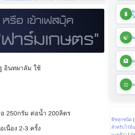
แ
🐛
ไ
🍃
แ
🏦
แ
ู อินทผาลัม ใช้
⚖️
แ
ือ 250กรัม ต่อน้ำ 200ลิตร
พืชทุกชนิด
สำหรับไร่อ้
เนื่อง 2-3 ครั้ง
มะพร้าว
|
ปุ