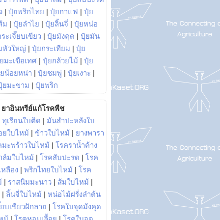
ง
|
ปุ๋ยพริกไทย
|
ปุ๋ยกาแฟ
|
ปุ๋ย
ส้ม
|
ปุ๋ยลำไย
|
ปุ๋ยลิ้นจี่
|
ปุ๋ยหน่อ
กระเจี๊ยบเขียว
|
ปุ๋ยมังคุด
|
ปุ๋ยมัน
มหัวใหญ่
|
ปุ๋ยกระเทียม
|
ปุ๋ย
ุ๋ยมะเขือเทศ
|
ปุ๋ยกล้วยไม้
|
ปุ๋ย
ุ๋ยน้อยหน่า
|
ปุ๋ยชมพู่
|
ปุ๋ยเงาะ
|
ปุ๋ยมะขาม
|
ปุ๋ยพริก
ยาอินทรีย์แก้โรคพืช
|
ทุเรียนใบติด
|
มันสำปะหลังใบ
อยใบไหม้
|
ข้าวใบไหม้
|
ยางพารา
คมะพร้าวใบไหม้
|
โรคราน้ำค้าง
าล์มใบไหม้
|
โรคสับปะรด
|
โรค
วเหลือง
|
พริกไทยใบไหม้
|
โรค
้
|
ราสนิมมะนาว
|
ส้มใบไหม้
|
|
ลิ้นจี่ใบไหม้
|
หน่อไม้ฝรั่งลำต้น
ี๊ยบเขียวฝักลาย
|
โรคใบจุดมังคุด
หม้
|
โรคหอมเลื้อย
|
โรคใบจุด