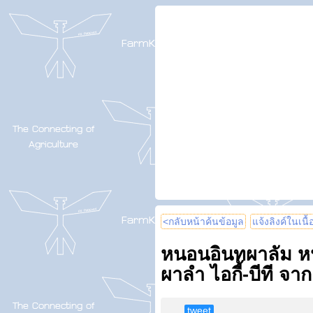
<กลับหน้าค้นข้อมูล
แจ้งลิงค์ในเนื
หนอนอินทผาลัม ห
ผาลำ ไอกี้-บีที จา
tweet