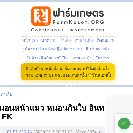
หน้าแรก
บทความ
สินค้า
ตามสินค้า
ติดต่อเรา
Central Lab ห้องปฏิบัติการกลาง
iLab ตรวจดิน
รับจ้างผลิตปุ๋ยยาฯOEM
แอพผสมปุ๋ย
English
📱 ติดตั้งแอพมือถือ ฟาร์มเกษตร ฟรี!ไม่มีเงื่อนไข
(รวมแอพผสมปุ๋ย และแอพเกษตรอื่นๆไว้ในแอพนี้)
้อหาเสีย
นอนหน้าแมว หนอนกินใบ อินท
ก FK
🌱
แ
101.51.229.16
2565/06/17 00:31:22 , View: 3974,
e