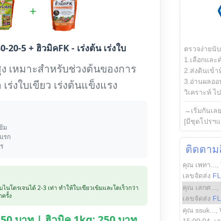
+
0-20-5 + ฮิวมิคFK - เร่งต้น เร่งใบ
ตรวจง่ายนั
1.เลือกและ
ูง เหมาะสำหรับช่วงต้นของการ
2.ส่งดินเข้า
3.อ่านผลออน
 เร่งใบเขียว เร่งต้นแข็งแรง
วิเคราะห์ ไปต
→เริ่มกันเล
[มีชุดโปรฯแ
ข้ม
งแรก
าร
ติดตามสิ
คุณ เพทา...
,
เลขจัดส่ง
F
คุณ เสกศ...
,
ับไนโตรเจนได้ 2-3 เท่า ทำให้ใบเขียวเข้มและโตเร็วกว่า
ครั้ง
เลขจัดส่ง
F
คุณ ssuk...
,
 250 บาท | ฮิวมิค 1kg: 250 บาท
15:00:04
, เ