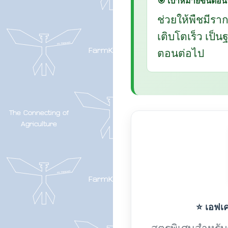
🎯 เป้าหมายขั้นตอนน
ช่วยให้พืชมีรา
เติบโตเร็ว เป็
ตอนต่อไป
⭐ เอฟเค-
สูตรพิเศษสำหรับกา