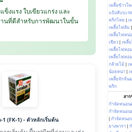
ี้
เพลี้ยข้าวโ
กแข็งแรง ใบเขียวแกร่ง และ
แป้งสับปะร
นฐานที่ดีสำหรับการพัฒนาในขั้น
พริกไทย
|
เ
เพลี้ยไฟส้ม
เพลี้ยไฟหน่อ
เขียว
|
เพลี้
เพลี้ยไฟหอม
เพลี้ยไฟหอ
กล้วยไม้
|
เพ
น้อยหน่า
|
เ
เพลี้ยจักจั่น
พริก
สารช
กำจัดหนอนศ
กำจัดหนอนม
1 (FK-1) - ตัวหลักเริ่มต้น
|
กำจัดหนอ
ยางพารา
|
ก
รเริ่มต้น ฟื้นฟูพืชที่อ่อนแอ เร่ง