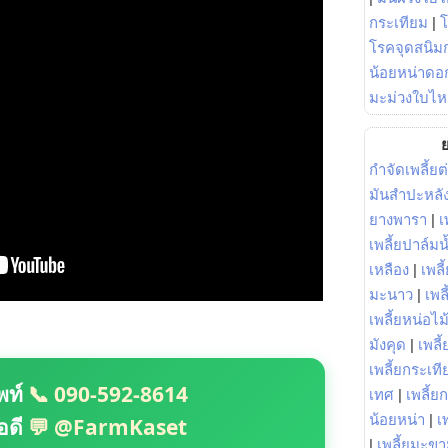
กระเทียม
|
โรคจุดสนิมก
น้อยหน่าดอก
มะม่วงใบไห
ย
กำจัดเพลี้ยต
มันสำปะหลั
ยางพารา
|
เ
เพลี้ยปาล์มน
เหลือง
|
เพลี
มะนาว
|
เพล
เพลี้ยหน่อไม้
มังคุด
|
เพลี้
เพลี้ยกระเที
พท์
📞 090-592-8614
เทศ
|
เพลี้ย
น้อยหน่า
|
เ
อดี
💬 @FarmKaset
|
เพลี้ยมะข