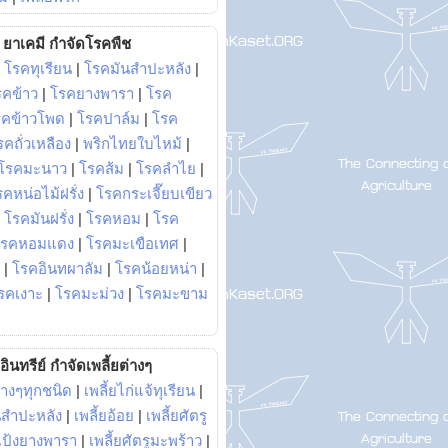
ยาเคมี กำจัดโรคพืช
|
โรคทุเรียน
|
โรคมันสำปะหลัง
|
รคข้าว
|
โรคยางพารา
|
โรค
รคข้าวโพด
|
โรคปาล์ม
|
โรค
รคถั่วเหลือง
|
พริกไทยใบไหม้
|
โรคมะนาว
|
โรคส้ม
|
โรคลำไย
|
คหน่อไม้ฝรั่ง
|
โรคกระเจี๊ยบเขียว
|
โรคมันฝรั่ง
|
โรคหอม
|
โรค
โรคหอมแดง
|
โรคมะเขือเทศ
|
|
โรคอินทผาลัม
|
โรคน้อยหน่า
|
รคเงาะ
|
โรคมะม่วง
|
โรคมะขาม
อินทรีย์ กำจัดเพลี้ยต่างๆ
่างๆทุกชนิด
|
เพลี้ยไก่แจ้ทุเรียน
|
ันสำปะหลัง
|
เพลี้ยอ้อย
|
เพลี้ยศัตรู
ยแป้งยางพารา
|
เพลี้ยศัตรูมะพร้าว
|