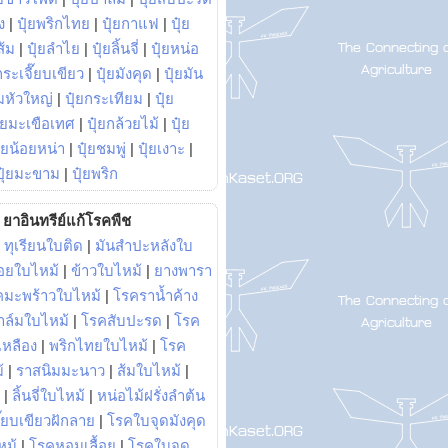
ง
|
ปุ๋ยพริกไทย
|
ปุ๋ยกาแฟ
|
ปุ๋ย
ส้ม
|
ปุ๋ยลำไย
|
ปุ๋ยลิ้นจี่
|
ปุ๋ยหน่อ
กระเจี๊ยบเขียว
|
ปุ๋ยมังคุด
|
ปุ๋ยมัน
มหัวใหญ่
|
ปุ๋ยกระเทียม
|
ปุ๋ย
ุ๋ยมะเขือเทศ
|
ปุ๋ยกล้วยไม้
|
ปุ๋ย
ุ๋ยน้อยหน่า
|
ปุ๋ยชมพู่
|
ปุ๋ยเงาะ
|
ปุ๋ยมะขาม
|
ปุ๋ยพริก
ยาอินทรีย์แก้โรคพืช
|
ทุเรียนใบติด
|
มันสำปะหลังใบ
อยใบไหม้
|
ข้าวใบไหม้
|
ยางพารา
คมะพร้าวใบไหม้
|
โรคราน้ำค้าง
าล์มใบไหม้
|
โรคสับปะรด
|
โรค
วเหลือง
|
พริกไทยใบไหม้
|
โรค
้
|
ราสนิมมะนาว
|
ส้มใบไหม้
|
|
ลิ้นจี่ใบไหม้
|
หน่อไม้ฝรั่งลำต้น
ี๊ยบเขียวฝักลาย
|
โรคใบจุดมังคุด
หม้
|
โรคหอมเลื้อย
|
โรคใบจุด