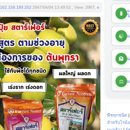
162.158.189.252
2567/04/04 13:49:52 , View: 3967,
e
แ
🐛
ไ
🍃
แ
🏦
แ
⚖️
แ
พืชทุกชนิด
สำหรับไร่อ้
มะพร้าว
|
ปุ