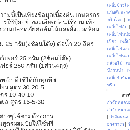
่าทาน
เพลี้ยข้าวโ
แป้งสับปะร
ามนี้เป็นเพียงข้อมูลเบื้องต้น เกษตรกร
พริกไทย
|
เ
รใช้ปุ๋ยอย่างละเอียดก่อนใช้งาน เพื่อ
เพลี้ยไฟส้ม
ความปลอดภัยต่อต้นไม้และสิ่งแวดล้อม
เพลี้ยไฟหน่อ
เขียว
|
เพลี้
 25 กรัม(2ช้อนโต๊ะ) ต่อน้ำ 20 ลิตร
เพลี้ยไฟหอม
เพลี้ยไฟหอ
าร์เฟอร์ 25 กรัม (2ช้อนโต๊ะ)
กล้วยไม้
|
เพ
์เฟอร์ 250 กรัม (1ส่วน4ถุง)
น้อยหน่า
|
เ
เพลี้ยจักจั่น
หลัก ที่ใช้ได้กับทุกพืช
พริก
เขียว สูตร 30-20-5
สูตร 10-40-10
สารช
ดผล สูตร 15-5-30
กำจัดหนอนศ
กำจัดหนอนม
รต่างๆได้ตามต้องการ
|
กำจัดหนอ
ตรผสมปุ๋ยให้ใช้ฟรี
ยางพารา
|
ก