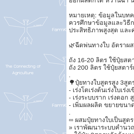
ออกผลดกโต หวานฉ่ำ น
หมายเหตุ: ข้อมูลในบทคว
ควรศึกษาข้อมูลและวิธีกา
ประสิทธิภาพสูงสุด และ
🌿ฉีดพ่นทางใบ อัตราผสม
ถัง 16-20 ลิตร ใช้ปุ๋ยสต
ถัง 200 ลิตร ใช้ปุ๋ยสตาร
.
🌳ปุ๋ยทางใบสูตรสูง 3สูตร
- เร่งโตเร่งต้นเร่งใบเร่ง
- เร่งระบบราก เร่งดอก 
- เพิ่มผลผลิต ขยายขนา
.
∞ ผสมปุ๋ยทางใบเป็นสูต
» เราพัฒนาระบบคำนวณสู