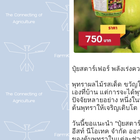
ปุ๋ยสตาร์เฟอร์ พลังเร่
พุทราผลไม้รสเด็ด ขว
เองที่บ้าน แต่การจะได้
ปัจจัยหลายอย่าง หนึ่งใน
ต้นพุทราให้เจริญเติบ
วันนี้ขอแนะนำ "ปุ๋ยสตาร์
อีสท์ นีโอเทค จำกัด อ
ของต้นพุทราในแต่ละช่วงว