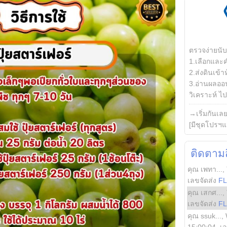
ตรวจง่ายนั
1.เลือกและ
2.ส่งดินเข้า
3.อ่านผลออน
วิเคราะห์ ไปต
→เริ่มกันเล
[มีชุดโปรฯแ
ติดตามสิ
คุณ เพทา...
,
เลขจัดส่ง
F
คุณ เสกศ...
,
เลขจัดส่ง
F
คุณ ssuk...
,
15:00:04
, เ