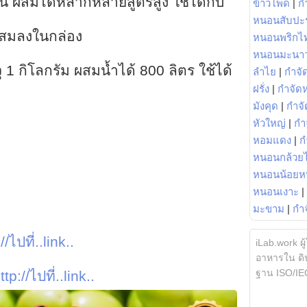
นบน ผสมได้หลากหลายสูตรสูง ใช้ได้กับ
ข้าวโพด
|
ก
หนอนสับปะ
ผสมลงในกล่อง
หนอนพริกไ
หนอนมะนา
จุ 1 กิโลกรัม ผสมน้ำได้ 800 ลิตร ใช้ได้
ลำไย
|
กำจัด
ฝรั่ง
|
กำจัด
มังคุด
|
กำจั
หัวใหญ่
|
กำ
หอมแดง
|
ก
หนอนกล้วยไ
หนอนน้อยห
หนอนเงาะ
|
มะขาม
|
กำ
//ไปที่..link..
iLab.work ผู
อาหารใน ดิน
ฐาน ISO/IE
ttp://ไปที่..link..