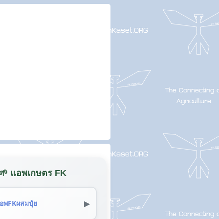
🌱 แอพเกษตร FK
▶
อพFKผสมปุ๋ย