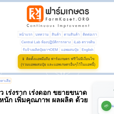
หน้าแรก
บทความ
สินค้า
ตามสินค้า
ติดต่อเรา
Central Lab ห้องปฏิบัติการกลาง
iLab ตรวจดิน
รับจ้างผลิตปุ๋ยยาฯOEM
แอพผสมปุ๋ย
English
📱 ติดตั้งแอพมือถือ ฟาร์มเกษตร ฟรี!ไม่มีเงื่อนไข
(รวมแอพผสมปุ๋ย และแอพเกษตรอื่นๆไว้ในแอพนี้)
้อหาเสีย
ยว เร่งราก เร่งดอก ขยายขนาด
ำหนัก เพิ่มคุณภาพ ผลผลิต ด้วย
🌱
แ