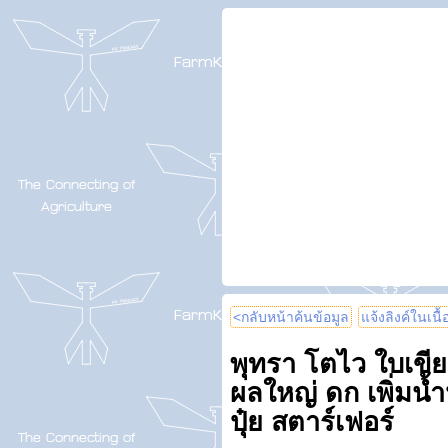
<กลับหน้าค้นข้อมูล
แจ้งลิงค์ในเนื
พุทรา โตไว ใบเขี
ผลใหญ่ ดก เพิ่มน้
ปุ๋ย สตาร์เฟอร์