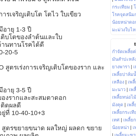
กระเทียม
|
่งการเจริญเติบโต โตไว ใบเขียว
โรคจุดสนิมก
น้อยหน่าดอก
ีอายุ 1-3 ปี
มะม่วงใบไห
ญเติบโตของลำต้นและใบ
ต้านทานโรคได้ดี
ย
30-20-5
กำจัดเพลี้ยต
มันสำปะหลั
O สูตรเร่งการเจริญเติบโตของราก และ
ยางพารา
|
เ
เพลี้ยปาล์มน
เหลือง
|
เพลี
ีอายุ 3-5 ปี
มะนาว
|
เพล
บโตของรากและสะสมตาดอก
เพลี้ยหน่อไม้
ติดผลดี
มังคุด
|
เพลี้
ู่ที่ 10-40-10+3
เพลี้ยกระเที
เทศ
|
เพลี้ย
O สูตรขยายขนาด ผลใหญ่ ผลดก ขยาย
น้อยหน่า
|
เ
มคุณภาพ ผลผลิต
|
เพลี้ยมะข