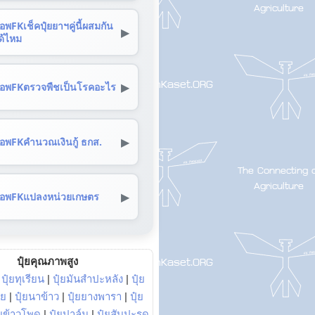
อพFKเช็คปุ๋ยยาฯคู่นี้ผสมกัน
▶
ด้ไหม
▶
อพFKตรวจพืชเป็นโรคอะไร
▶
อพFKคำนวณเงินกู้ ธกส.
▶
อพFKแปลงหน่วยเกษตร
ปุ๋ยคุณภาพสูง
|
ปุ๋ยทุเรียน
|
ปุ๋ยมันสำปะหลัง
|
ปุ๋ย
อย
|
ปุ๋ยนาข้าว
|
ปุ๋ยยางพารา
|
ปุ๋ย
๋ยข้าวโพด
|
ปุ๋ยปาล์ม
|
ปุ๋ยสับปะรด