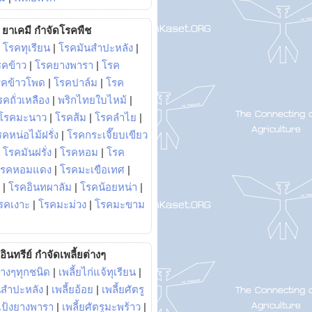
ยาเคมี กำจัดโรคพืช
|
โรคทุเรียน
|
โรคมันสำปะหลัง
|
รคข้าว
|
โรคยางพารา
|
โรค
รคข้าวโพด
|
โรคปาล์ม
|
โรค
รคถั่วเหลือง
|
พริกไทยใบไหม้
|
โรคมะนาว
|
โรคส้ม
|
โรคลำไย
|
คหน่อไม้ฝรั่ง
|
โรคกระเจี๊ยบเขียว
|
โรคมันฝรั่ง
|
โรคหอม
|
โรค
โรคหอมแดง
|
โรคมะเขือเทศ
|
|
โรคอินทผาลัม
|
โรคน้อยหน่า
|
รคเงาะ
|
โรคมะม่วง
|
โรคมะขาม
อินทรีย์ กำจัดเพลี้ยต่างๆ
่างๆทุกชนิด
|
เพลี้ยไก่แจ้ทุเรียน
|
ันสำปะหลัง
|
เพลี้ยอ้อย
|
เพลี้ยศัตรู
ยแป้งยางพารา
|
เพลี้ยศัตรูมะพร้าว
|