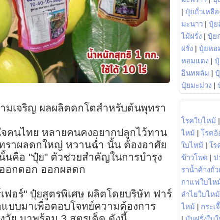
|
ปุ๋ยถั่วเหลือ
มะนาว
|
ปุ๋ย
ไม้ฝรั่ง
|
ปุ๋ย
ฝรั่ง
|
ปุ๋ยหอ
หอมแดง
|
ป
อินทผลัม
|
ป
ปุ๋ยมะม่วง
|
งความเจริญ ผลผลิตดกโตสำหรับต้นพุทรา
โรคใบไหม้
ัญใจคนไทย หลายคนคงอยากปลูกไว้ทาน
ไหม้
|
โรคอ้
พุทราผลดกใหญ่ หวานฉ่ำ นั้น ต้องอาศัย
ใบไหม้
|
โร
นั้นคือ "ปุ๋ย" ตัวช่วยสำคัญในการบำรุง
ข้าวโพด
|
ป
โต ออกดอก ออกผลดก
ราน้ำค้างถั่
กาแฟใบไหม
เฟอร์" ปุ๋ยสูตรพิเศษ ผลิตโดยบริษัท ฟาร์
ลำไยใบไหม้
อกแบบมาเพื่อตอบโจทย์ความต้องการ
ไหม้
|
กระเจ
ัย มาพร้อม 3 สูตรเด็ด ดังนี้
|
มันฝรั่งใบใ