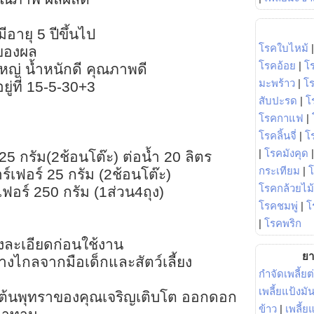
อายุ 5 ปีขึ้นไป
โรคใบไหม้
ตของผล
โรคอ้อย
|
โ
หญ่ น้ำหนักดี คุณภาพดี
มะพร้าว
|
โ
ู่ที่ 15-5-30+3
สับปะรด
|
โ
โรคกาแฟ
|
โรคลิ้นจี่
|
โร
|
โรคมังคุด
5 กรัม(2ช้อนโต๊ะ) ต่อน้ำ 20 ลิตร
กระเทียม
|
าร์เฟอร์ 25 กรัม (2ช้อนโต๊ะ)
โรคกล้วยไม้
์เฟอร์ 250 กรัม (1ส่วน4ถุง)
โรคชมพู่
|
โ
|
โรคพริก
างละเอียดก่อนใช้งาน
ยา
 ห่างไกลจากมือเด็กและสัตว์เลี้ยง
กำจัดเพลี้ยต
เพลี้ยแป้งม
ให้ต้นพุทราของคุณเจริญเติบโต ออกดอก
ข้าว
|
เพลี้