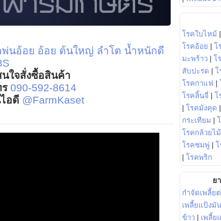
โรคใบไหม้
โรคอ้อย
|
โ
ดพ่นอ้อย
อ้อย ต้นใหญ่ ลำโต น้ำหนักดี
มะพร้าว
|
โ
-3S
สับปะรด
|
โ
นใจสั่งซื้อสินค้า
โรคกาแฟ
|
ทร
090-592-8614
โรคลิ้นจี่
|
โร
์ไอดี
@FarmKaset
|
โรคมังคุด
กระเทียม
|
โรคกล้วยไม้
โรคชมพู่
|
โ
|
โรคพริก
ยา
กำจัดเพลี้ยต
เพลี้ยแป้งม
ข้าว
|
เพลี้