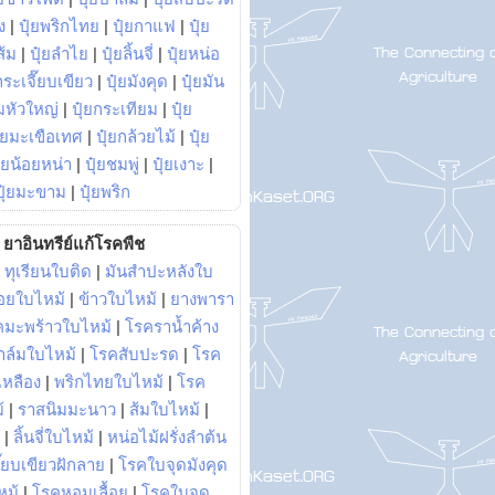
ง
|
ปุ๋ยพริกไทย
|
ปุ๋ยกาแฟ
|
ปุ๋ย
ส้ม
|
ปุ๋ยลำไย
|
ปุ๋ยลิ้นจี่
|
ปุ๋ยหน่อ
กระเจี๊ยบเขียว
|
ปุ๋ยมังคุด
|
ปุ๋ยมัน
มหัวใหญ่
|
ปุ๋ยกระเทียม
|
ปุ๋ย
ุ๋ยมะเขือเทศ
|
ปุ๋ยกล้วยไม้
|
ปุ๋ย
ุ๋ยน้อยหน่า
|
ปุ๋ยชมพู่
|
ปุ๋ยเงาะ
|
ปุ๋ยมะขาม
|
ปุ๋ยพริก
ยาอินทรีย์แก้โรคพืช
|
ทุเรียนใบติด
|
มันสำปะหลังใบ
อยใบไหม้
|
ข้าวใบไหม้
|
ยางพารา
คมะพร้าวใบไหม้
|
โรคราน้ำค้าง
าล์มใบไหม้
|
โรคสับปะรด
|
โรค
วเหลือง
|
พริกไทยใบไหม้
|
โรค
้
|
ราสนิมมะนาว
|
ส้มใบไหม้
|
|
ลิ้นจี่ใบไหม้
|
หน่อไม้ฝรั่งลำต้น
ี๊ยบเขียวฝักลาย
|
โรคใบจุดมังคุด
หม้
|
โรคหอมเลื้อย
|
โรคใบจุด