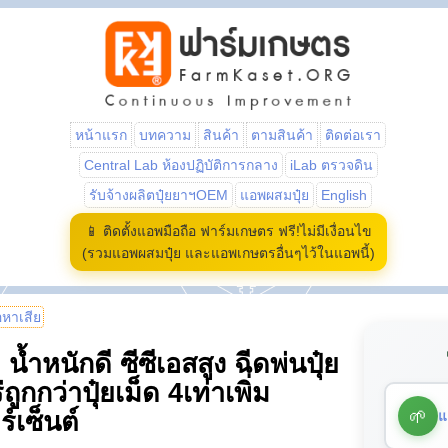
หน้าแรก
บทความ
สินค้า
ตามสินค้า
ติดต่อเรา
Central Lab ห้องปฏิบัติการกลาง
iLab ตรวจดิน
รับจ้างผลิตปุ๋ยยาฯOEM
แอพผสมปุ๋ย
English
📱 ติดตั้งแอพมือถือ ฟาร์มเกษตร ฟรี!ไม่มีเงื่อนไข
(รวมแอพผสมปุ๋ย และแอพเกษตรอื่นๆไว้ในแอพนี้)
้อหาเสีย
้ำหนักดี ซีซีเอสสูง ฉีดพ่นปุ๋ย
ูกกว่าปุ๋ยเม็ด 4เท่าเพิ่ม
🌱
แ
์เซ็นต์