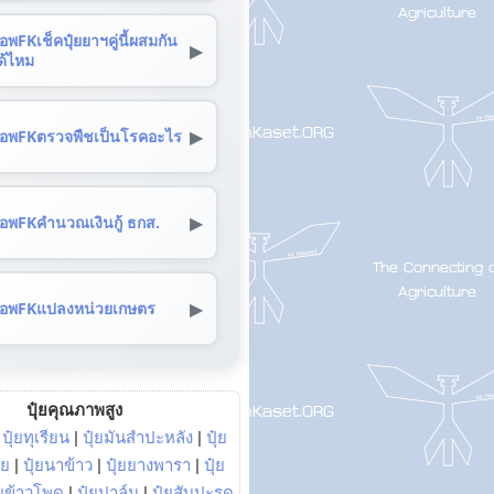
อพFKเช็คปุ๋ยยาฯคู่นี้ผสมกัน
▶
ด้ไหม
▶
อพFKตรวจพืชเป็นโรคอะไร
▶
อพFKคำนวณเงินกู้ ธกส.
▶
อพFKแปลงหน่วยเกษตร
ปุ๋ยคุณภาพสูง
|
ปุ๋ยทุเรียน
|
ปุ๋ยมันสำปะหลัง
|
ปุ๋ย
อย
|
ปุ๋ยนาข้าว
|
ปุ๋ยยางพารา
|
ปุ๋ย
๋ยข้าวโพด
|
ปุ๋ยปาล์ม
|
ปุ๋ยสับปะรด