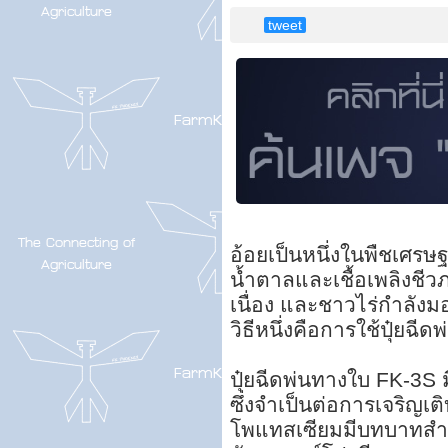
tweet
อ้อยเป็นหนึ่งในพืชเศรษฐ
น้ำตาลและเชื้อเพลิงชีว
เนื่อง และชาวไร่กำลังม
วิธีหนึ่งคือการใช้ปุ๋ยฉ
ปุ๋ยฉีดพ่นทางใบ FK-3S
ซึ่งจำเป็นต่อการเจริญ
โพแทสเซียมมีบทบาทสำค