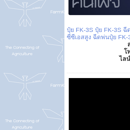
ปุ๋ย FK-3S
ปุ๋ย FK-3S ฉี
ซีซีเอสสูง ฉีดพ่นปุ๋ย FK
ส
โ
ไลน