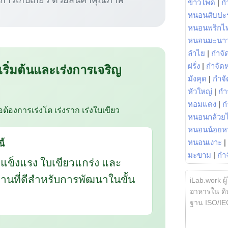
ข้าวโพด
|
ก
หนอนสับปะ
หนอนพริกไ
หนอนมะนา
ลำไย
|
กำจัด
 เริ่มต้นและเร่งการเจริญ
ฝรั่ง
|
กำจัด
มังคุด
|
กำจั
หัวใหญ่
|
กำ
หอมแดง
|
ก
ือต้องการเร่งโต เร่งราก เร่งใบเขียว
หนอนกล้วยไ
หนอนน้อยห
ี้
หนอนเงาะ
|
มะขาม
|
กำ
กแข็งแรง ใบเขียวแกร่ง และ
นฐานที่ดีสำหรับการพัฒนาในขั้น
iLab.work ผู
อาหารใน ดิน
ฐาน ISO/IE