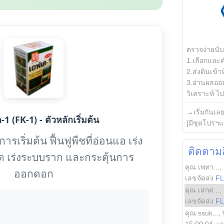
ตรวจง่ายนั
1.เลือกและ
2.ส่งดินเข้า
3.อ่านผลออน
วิเคราะห์ ไปต
→เริ่มกันเล
1 (FK-1) - ตัวหลักเริ่มต้น
[มีชุดโปรฯแ
รเริ่มต้น ฟื้นฟูพืชที่อ่อนแอ เร่ง
ติดตามสิ
ต เร่งระบบราก และกระตุ้นการ
คุณ เพทา...
,
ออกดอก
เลขจัดส่ง
F
คุณ เสกศ...
,
เลขจัดส่ง
F
คุณ ssuk...
,
15:00:04
, เ