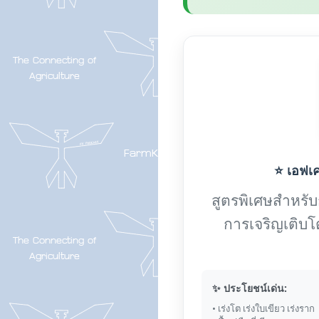
⭐ เอฟเค-
สูตรพิเศษสำหรับกา
การเจริญเติบโ
✨ ประโยชน์เด่น:
• เร่งโต เร่งใบเขียว เร่งราก