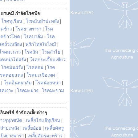
ยาเคมี กำจัดโรคพืช
|
โรคทุเรียน
|
โรคมันสำปะหลัง
|
รคข้าว
|
โรคยางพารา
|
โรค
รคข้าวโพด
|
โรคปาล์ม
|
โรค
รคถั่วเหลือง
|
พริกไทยใบไหม้
|
โรคมะนาว
|
โรคส้ม
|
โรคลำไย
|
คหน่อไม้ฝรั่ง
|
โรคกระเจี๊ยบเขียว
|
โรคมันฝรั่ง
|
โรคหอม
|
โรค
โรคหอมแดง
|
โรคมะเขือเทศ
|
|
โรคอินทผาลัม
|
โรคน้อยหน่า
|
รคเงาะ
|
โรคมะม่วง
|
โรคมะขาม
อินทรีย์ กำจัดเพลี้ยต่างๆ
่างๆทุกชนิด
|
เพลี้ยไก่แจ้ทุเรียน
|
ันสำปะหลัง
|
เพลี้ยอ้อย
|
เพลี้ยศัตรู
ยแป้งยางพารา
|
เพลี้ยศัตรูมะพร้าว
|