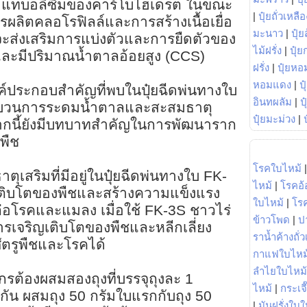
เมแทบอลิซึมของคาร์โบไฮเดรต ในขณะ
|
ปุ๋ยถั่วเหลือ
รผลิตคลอโรฟิลล์และการสร้างเนื้อเยื่อ
มะนาว
|
ปุ๋ย
วจะส่งเสริมการแบ่งตัวและการยืดตัวของ
ไม้ฝรั่ง
|
ปุ๋ย
ีและมีปริมาณน้ำตาลอ้อยสูง (CCS)
ฝรั่ง
|
ปุ๋ยหอ
หอมแดง
|
ป
ค์ประกอบสำคัญที่พบในปุ๋ยฉีดพ่นทางใบ
อินทผลัม
|
ป
ระบวนการระดมน้ำตาลและสะสมธาตุ
ปุ๋ยมะม่วง
|
กนี้ยังมีบทบาทสำคัญในการพัฒนาราก
พืช
โรคใบไหม้
ุเสริมที่มีอยู่ในปุ๋ยฉีดพ่นทางใบ FK-
ไหม้
|
โรคอ้
ญเติบโตของพืชและสร้างความแข็งแรง
ใบไหม้
|
โร
นต่อโรคและแมลง เมื่อใช้ FK-3S ชาวไร่
ข้าวโพด
|
ป
รเจริญเติบโตของพืชและหลีกเลี่ยง
ราน้ำค้างถั่
ัตรูพืชและโรคได้
กาแฟใบไหม
ลำไยใบไหม้
รต้องผสมสองถุงที่บรรจุถุงละ 1
ไหม้
|
กระเจ
มกัน ผสมถุง 50 กรัมใบแรกกับถุง 50
|
มันฝรั่งใบใ