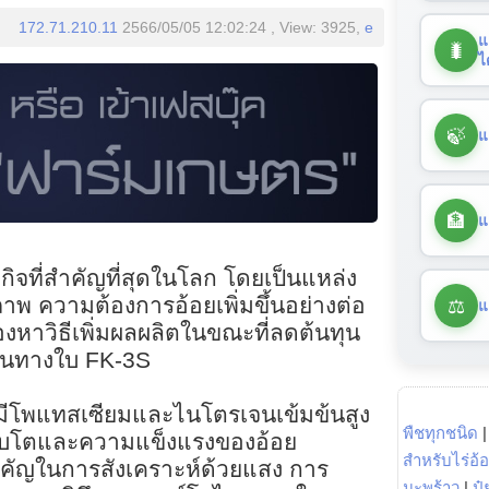
172.71.210.11
2566/05/05 12:02:24 , View: 3925,
e
แ
🐛
ไ
🍃
แ
🏦
แ
กิจที่สำคัญที่สุดในโลก โดยเป็นแหล่ง
⚖️
ภาพ ความต้องการอ้อยเพิ่มขึ้นอย่างต่อ
แ
องหาวิธีเพิ่มผลผลิตในขณะที่ลดต้นทุน
ีดพ่นทางใบ FK-3S
 มีโพแทสเซียมและไนโตรเจนเข้มข้นสูง
พืชทุกชนิด
เติบโตและความแข็งแรงของอ้อย
สำหรับไร่อ้
ัญในการสังเคราะห์ด้วยแสง การ
มะพร้าว
|
ปุ