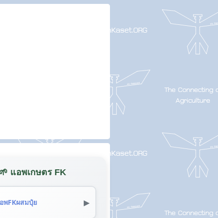
🌱 แอพเกษตร FK
▶
อพFKผสมปุ๋ย