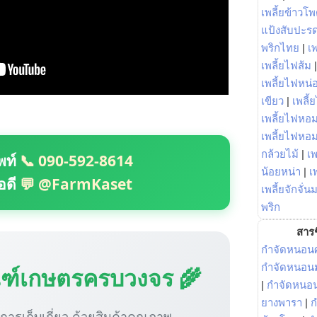
เพลี้ยข้าวโ
แป้งสับปะร
พริกไทย
|
เ
เพลี้ยไฟส้ม
เพลี้ยไฟหน่อ
เขียว
|
เพลี้
เพลี้ยไฟหอม
เพลี้ยไฟหอ
กล้วยไม้
|
เพ
พท์
📞 090-592-8614
น้อยหน่า
|
เ
อดี
💬 @FarmKaset
เพลี้ยจักจั่น
พริก
สารช
กำจัดหนอนศ
กำจัดหนอนม
ณฑ์เกษตรครบวงจร 🌾
|
กำจัดหนอ
ยางพารา
|
ก
ู่การเก็บเกี่ยว ด้วยสินค้าคุณภาพ