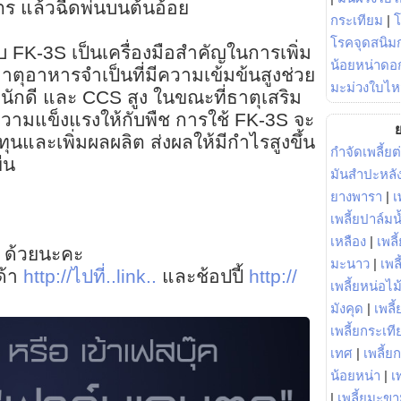
ิตร แล้วฉีดพ่นบนต้นอ้อย
กระเทียม
|
โรคจุดสนิมก
ใบ FK-3S เป็นเครื่องมือสำคัญในการเพิ่ม
น้อยหน่าดอก
ธาตุอาหารจำเป็นที่มีความเข้มข้นสูงช่วย
มะม่วงใบไห
หนักดี และ CCS สูง ในขณะที่ธาตุเสริม
ะความแข็งแรงให้กับพืช การใช้ FK-3S จะ
ย
ุนและเพิ่มผลผลิต ส่งผลให้มีกำไรสูงขึ้น
กำจัดเพลี้ยต
ืน
มันสำปะหลั
ยางพารา
|
เ
เพลี้ยปาล์มน
เหลือง
|
เพลี
 ด้วยนะคะ
มะนาว
|
เพล
ด้า
http://ไปที่..link..
และช้อปปี้
http://
เพลี้ยหน่อไม้
มังคุด
|
เพลี้
เพลี้ยกระเที
เทศ
|
เพลี้ย
น้อยหน่า
|
เ
|
เพลี้ยมะข