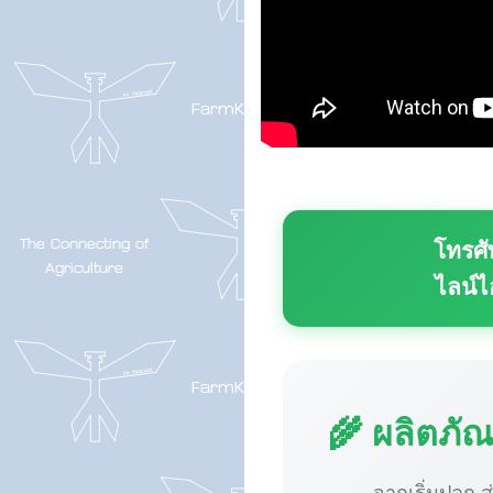
โทรศั
ไลน์ไ
🌾 ผลิตภั
จากเริ่มปลูก ส