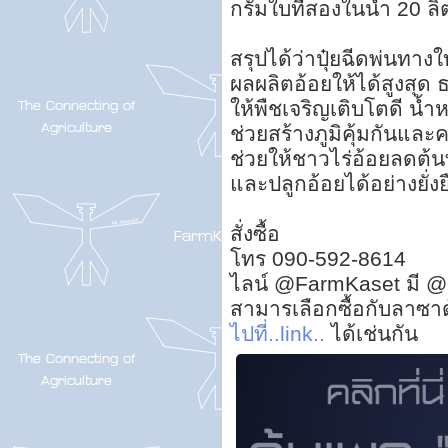
กรัมใบที่สองในน้ำ 20 ล
สรุปได้ว่าปุ๋ยฉีดพ่นทาง
ผลผลิตอ้อยให้ได้สูงสุด 
ให้พืชเจริญเติบโตดี น้ำ
ช่วยสร้างภูมิคุ้มกันแล
ช่วยให้ชาวไร่อ้อยลดต้นท
และปลูกอ้อยได้อย่างยั่งย
สั่งซื้อ
โทร 090-592-8614
ไลน์ @FarmKaset มี @
สามารเลือกซื้อกับลาซา
ไปที่..link..
ได้เช่นกัน