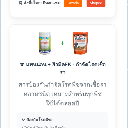
🛒 สั่งซื้อไทอะมีทอกแซม:
Lazada
Shopee
+
🍄 แพนน่อน + ฮิวมิคFK - กำจัดโรคเชื้อ
รา
สารป้องกันกำจัดโรคพืชจากเชื้อรา
หลายชนิด เหมาะสำหรับทุกพืช
ใช้ได้ตลอดปี
✨ ป้องกันโรคพืช:
• ใบไหม้ ใบจุด ใบติด กิ่งแห้ง