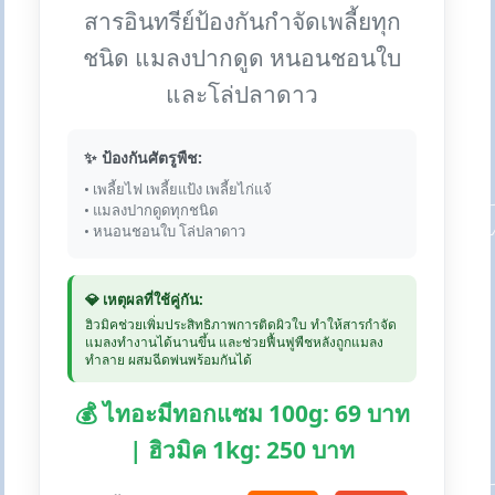
สารอินทรีย์ป้องกันกำจัดเพลี้ยทุก
ชนิด แมลงปากดูด หนอนชอนใบ
และโล่ปลาดาว
✨ ป้องกันศัตรูพืช:
• เพลี้ยไฟ เพลี้ยแป้ง เพลี้ยไก่แจ้
• แมลงปากดูดทุกชนิด
• หนอนชอนใบ โล่ปลาดาว
💎 เหตุผลที่ใช้คู่กัน:
ฮิวมิคช่วยเพิ่มประสิทธิภาพการติดผิวใบ ทำให้สารกำจัด
แมลงทำงานได้นานขึ้น และช่วยฟื้นฟูพืชหลังถูกแมลง
ทำลาย ผสมฉีดพ่นพร้อมกันได้
💰 ไทอะมีทอกแซม 100g: 69 บาท
| ฮิวมิค 1kg: 250 บาท