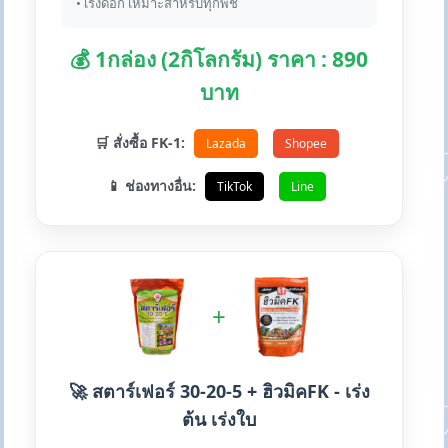
• เร่งดอก เหมาะสำหรับทุกพืช
💰 1กล่อง (2กิโลกรัม) ราคา : 890
บาท
🛒 สั่งซื้อ FK-1:
Lazada
Shopee
📱 ช่องทางอื่น:
TikTok
Line
+
🚀 สตาร์เฟอร์ 30-20-5 + ฮิวมิคFK - เร่ง
ต้น เร่งใบ