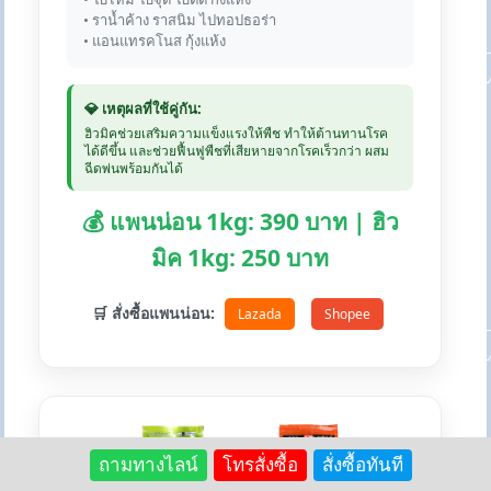
• ราน้ำค้าง ราสนิม ไปทอปธอร่า
• แอนแทรคโนส กุ้งแห้ง
💎 เหตุผลที่ใช้คู่กัน:
ฮิวมิคช่วยเสริมความแข็งแรงให้พืช ทำให้ต้านทานโรค
ได้ดีขึ้น และช่วยฟื้นฟูพืชที่เสียหายจากโรคเร็วกว่า ผสม
ฉีดพ่นพร้อมกันได้
💰 แพนน่อน 1kg: 390 บาท | ฮิว
มิค 1kg: 250 บาท
🛒 สั่งซื้อแพนน่อน:
Lazada
Shopee
+
ถามทางไลน์
โทรสั่งซื้อ
สั่งซื้อทันที