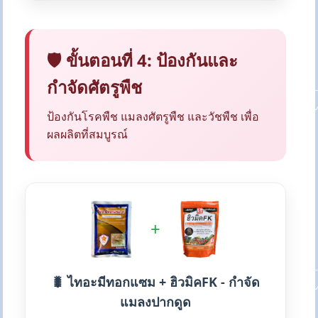
🛡️ ขั้นตอนที่ 4: ป้องกันและ
กำจัดศัตรูพืช
ป้องกันโรคพืช แมลงศัตรูพืช และวัชพืช เพื่อ
ผลผลิตที่สมบูรณ์
+
🐛 ไทอะมีทอกแซม + ฮิวมิคFK - กำจัด
แมลงปากดูด