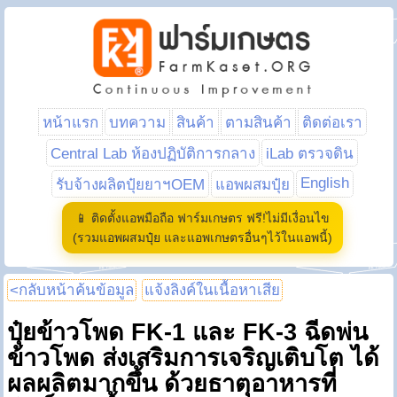
หน้าแรก
บทความ
สินค้า
ตามสินค้า
ติดต่อเรา
Central Lab ห้องปฏิบัติการกลาง
iLab ตรวจดิน
English
รับจ้างผลิตปุ๋ยยาฯOEM
แอพผสมปุ๋ย
📱 ติดตั้งแอพมือถือ ฟาร์มเกษตร ฟรี!ไม่มีเงื่อนไข
(รวมแอพผสมปุ๋ย และแอพเกษตรอื่นๆไว้ในแอพนี้)
<กลับหน้าค้นข้อมูล
แจ้งลิงค์ในเนื้อหาเสีย
ปุ๋ยข้าวโพด FK-1 และ FK-3 ฉีดพ่น
ข้าวโพด ส่งเสริมการเจริญเติบโต ได้
ผลผลิตมากขึ้น ด้วยธาตุอาหารที่