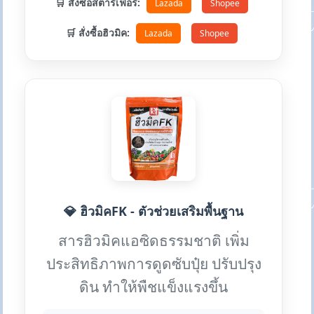
🛒 สั่งซื้อสตาร์เฟอร์:
Lazada
Shopee
🛒 สั่งซื้อฮิวมิค:
Lazada
Shopee
💎 ฮิวมิคFK - ตัวช่วยเสริมพื้นฐาน
สารฮิวมิคแอซิดธรรมชาติ เพิ่ม
ประสิทธิภาพการดูดซับปุ๋ย ปรับปรุง
ดิน ทำให้พืชแข็งแรงขึ้น