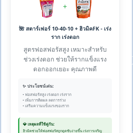
+
🌺 สตาร์เฟอร์ 10-40-10 + ฮิวมิคFK - เร่ง
ราก เร่งดอก
สูตรฟอสฟอรัสสูง เหมาะสำหรับ
ช่วงเร่งดอก ช่วยให้รากแข็งแรง
ดอกออกเยอะ คุณภาพดี
✨ ประโยชน์เด่น:
• ฟอสฟอรัสสูง เร่งดอก เร่งราก
• เพิ่มการติดผล ลดการร่วง
• เสริมความแข็งแรงของราก
💎 เหตุผลที่ใช้คู่กัน:
ฮิวมิคช่วยให้ฟอสฟอรัสถูกดูดซับง่ายขึ้น เร่งการเจริญ