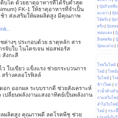
ติบโต ด้วยธาตุอาหารที่ได้รับต่ำสุด
|
ปุ๋ยถั่วเหลือ
inimum) FK-1 ให้ธาตุอาหารที่จำเป็น
มะนาว
|
ปุ๋ย
้า ส่งเสริมให้ผลผลิตสูง มีคุณภาพ
ไม้ฝรั่ง
|
ปุ๋ย
ฝรั่ง
|
ปุ๋ยหอ
ink..
หอมแดง
|
ป
อินทผลัม
|
ป
บพืชต่างๆ ประกอบด้วย ธาตุหลัก สาร
ปุ๋ยมะม่วง
|
สารจับใบ ไนโตรเจน ฟอสฟอรัส
สังกะสี
โรคใบไหม้
ตไว ใบเขียว แข็งแรง ช่วยกระบวนการ
ไหม้
|
โรคอ้
 สร้างคลอโรฟิลล์
ใบไหม้
|
โร
ข้าวโพด
|
ป
ิดดอก ออกผล ระบบรากดี ช่วยสังเคราะห์
ราน้ำค้างถั่
 เปลี่ยนพลังงานแสงอาทิตย์เป็นพลังงาน
กาแฟใบไหม
ลำไยใบไหม้
ไหม้
|
กระเจ
ผลผลิตสูง คุณภาพดี ลดโรคพืช ช่วย
|
มันฝรั่งใบใ