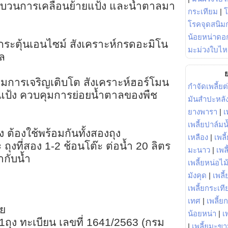
ระบวนการเคลื่อนย้ายแป้ง และน้ำตาลมา
กระเทียม
|
โรคจุดสนิมก
น้อยหน่าดอก
 กระตุ้นเอนไซม์ สังเคราะห์กรดอะมิโน
มะม่วงใบไห
ล
ย
บคุมการเจริญเติบโต สังเคราะห์ฮอร์โมน
กำจัดเพลี้ยต
แป้ง ควบคุมการย่อยน้ำตาลของพืช
มันสำปะหลั
ยางพารา
|
เ
เพลี้ยปาล์มน
 ต้องใช้พร้อมกันทั้งสองถุง
เหลือง
|
เพลี
 ถุงที่สอง 1-2 ช้อนโต๊ะ ต่อน้ำ 20 ลิตร
มะนาว
|
เพล
ากับน้ำ
เพลี้ยหน่อไม้
มังคุด
|
เพลี้
เพลี้ยกระเที
เทศ
|
เพลี้ย
วย
น้อยหน่า
|
เ
 1ถุง ทะเบียน เลขที่ 1641/2563 (กรม
|
เพลี้ยมะข