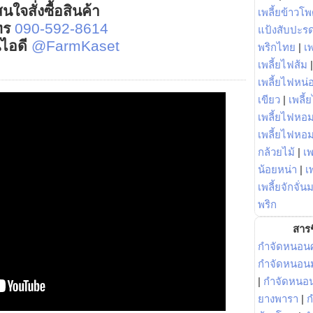
นใจสั่งซื้อสินค้า
เพลี้ยข้าวโ
ทร
090-592-8614
แป้งสับปะร
์ไอดี
@FarmKaset
พริกไทย
|
เ
เพลี้ยไฟส้ม
เพลี้ยไฟหน่อ
เขียว
|
เพลี้
เพลี้ยไฟหอม
เพลี้ยไฟหอ
กล้วยไม้
|
เพ
น้อยหน่า
|
เ
เพลี้ยจักจั่น
พริก
สารช
กำจัดหนอนศ
กำจัดหนอนม
|
กำจัดหนอ
ยางพารา
|
ก