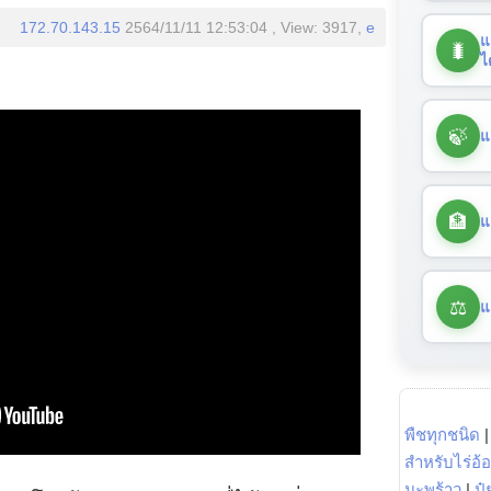
172.70.143.15
2564/11/11 12:53:04 , View: 3917,
e
แ
🐛
ไ
🍃
แ
🏦
แ
⚖️
แ
พืชทุกชนิด
สำหรับไร่อ้
มะพร้าว
|
ปุ