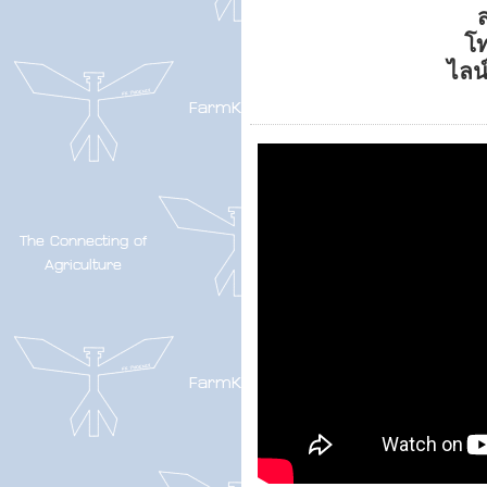
ส
โ
ไลน