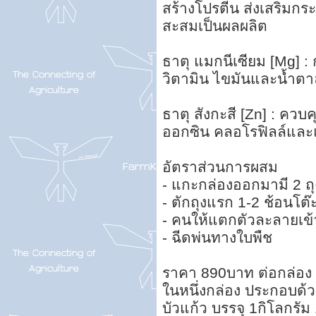
สร้างโปรตีน ส่งเสริมก
สะสมเป็นผลผลิต
ธาตุ แมกนีเซียม [Mg] :
วิตามิน ไขมันและน้ำตา
ธาตุ สังกะสี [Zn] : คว
ออกซิน คลอโรฟิลล์และ
อัตราส่วนการผสม
- แกะกล่องออกมามี 2 ถุง
- ตักถุงแรก 1-2 ช้อนโต๊ะ
- คนให้แตกตัวละลายเข้
- ฉีดพ่นทางใบพืช
ราคา 890บาท ต่อกล่อง
ในหนึ่งกล่อง ประกอบด้
บัวแก้ว บรรจุ 1กิโลกรัม