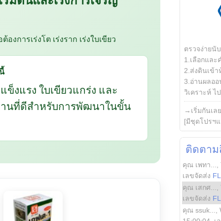
ือต้องการเร่งโต เร่งราก เร่งใบเขียว
ตรวจง่ายนั
1.เลือกและ
ี้
2.ส่งดินเข้า
3.อ่านผลออน
กแข็งแรง ใบเขียวแกร่ง และ
วิเคราะห์ ไปต
นฐานที่ดีสำหรับการพัฒนาในขั้น
→เริ่มกันเล
[มีชุดโปรฯแ
ติดตามสิ
คุณ เพทา...
,
เลขจัดส่ง
F
คุณ เสกศ...
,
เลขจัดส่ง
F
คุณ ssuk...
,
15:00:04
, เ