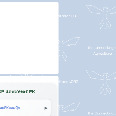
🌱 แอพเกษตร FK
▶
อพFKผสมปุ๋ย