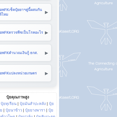
อพFKเช็คปุ๋ยยาฯคู่นี้ผสมกัน
▶
ด้ไหม
▶
อพFKตรวจพืชเป็นโรคอะไร
▶
อพFKคำนวณเงินกู้ ธกส.
▶
อพFKแปลงหน่วยเกษตร
ปุ๋ยคุณภาพสูง
|
ปุ๋ยทุเรียน
|
ปุ๋ยมันสำปะหลัง
|
ปุ๋ย
อย
|
ปุ๋ยนาข้าว
|
ปุ๋ยยางพารา
|
ปุ๋ย
๋ยข้าวโพด
|
ปุ๋ยปาล์ม
|
ปุ๋ยสับปะรด