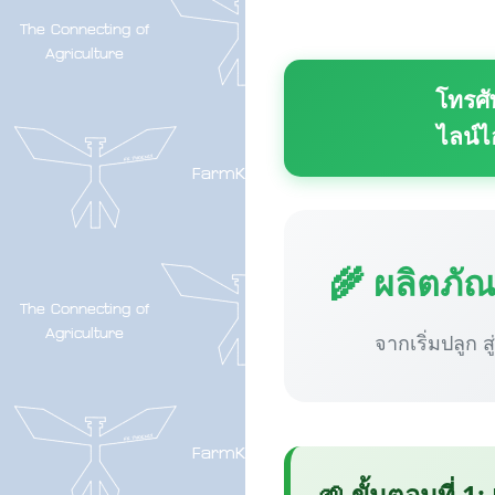
โทรศั
ไลน์ไ
🌾 ผลิตภั
จากเริ่มปลูก ส
🌱 ขั้นตอนที่ 1: