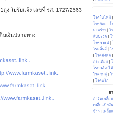
 1ถุง ใบรับแจ้ง เลขที่ รส. 1727/2563
โรคใบไหม้
โรคอ้อย
|
โ
มะพร้าว
|
โ
น เก็บเงินปลายทาง
สับปะรด
|
โ
โรคกาแฟ
|
โรคลิ้นจี่
|
โร
|
โรคมังคุด
mkaset..link..
กระเทียม
|
โรคกล้วยไม้
tp://www.farmkaset..link..
โรคชมพู่
|
โ
|
โรคพริก
www.farmkaset..link..
ยา
://www.farmkaset..link..
กำจัดเพลี้ยต
เพลี้ยแป้งม
ข้าว
|
เพลี้