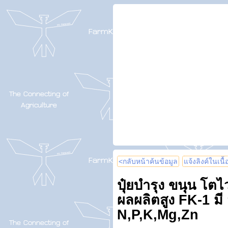
<กลับหน้าค้นข้อมูล
แจ้งลิงค์ในเนื
ปุ๋ยบำรุง ขนุน โต
ผลผลิตสูง FK-1 มี
N,P,K,Mg,Zn