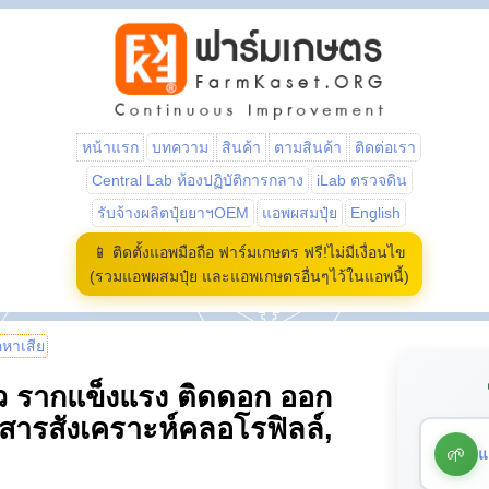
หน้าแรก
บทความ
สินค้า
ตามสินค้า
ติดต่อเรา
Central Lab ห้องปฏิบัติการกลาง
iLab ตรวจดิน
รับจ้างผลิตปุ๋ยยาฯOEM
แอพผสมปุ๋ย
English
📱 ติดตั้งแอพมือถือ ฟาร์มเกษตร ฟรี!ไม่มีเงื่อนไข
(รวมแอพผสมปุ๋ย และแอพเกษตรอื่นๆไว้ในแอพนี้)
้อหาเสีย
ไว รากแข็งแรง ติดดอก ออก
 สารสังเคราะห์คลอโรฟิลล์,
🌱
แ