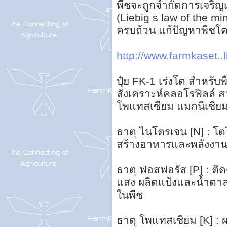
พืชจะถูกจำกัดการเจริญเ
(Liebig s law of the m
ครบถ้วน แก้ปัญหาพืชโตช
http://www.farmkaset..l
ปุ๋ย FK-1 เร่งโต สำหรั
สังเคราะห์คลอโรฟิลล์ 
โพแทสเซียม แมกนีเซียม 
ธาตุ ไนโตรเจน [N] : โ
สร้างอาหารและพลังงาน
ธาตุ ฟอสฟอรัส [P] : ต
แสง ผลิตแป้งและน้ำตาล
ในพืช
ธาตุ โพแทสเซียม [K] : 