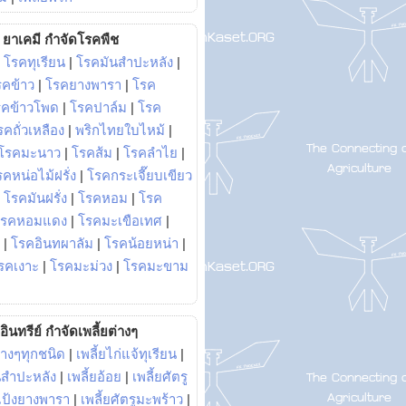
ยาเคมี กำจัดโรคพืช
|
โรคทุเรียน
|
โรคมันสำปะหลัง
|
รคข้าว
|
โรคยางพารา
|
โรค
รคข้าวโพด
|
โรคปาล์ม
|
โรค
รคถั่วเหลือง
|
พริกไทยใบไหม้
|
โรคมะนาว
|
โรคส้ม
|
โรคลำไย
|
คหน่อไม้ฝรั่ง
|
โรคกระเจี๊ยบเขียว
|
โรคมันฝรั่ง
|
โรคหอม
|
โรค
โรคหอมแดง
|
โรคมะเขือเทศ
|
|
โรคอินทผาลัม
|
โรคน้อยหน่า
|
รคเงาะ
|
โรคมะม่วง
|
โรคมะขาม
อินทรีย์ กำจัดเพลี้ยต่างๆ
่างๆทุกชนิด
|
เพลี้ยไก่แจ้ทุเรียน
|
ันสำปะหลัง
|
เพลี้ยอ้อย
|
เพลี้ยศัตรู
ยแป้งยางพารา
|
เพลี้ยศัตรูมะพร้าว
|