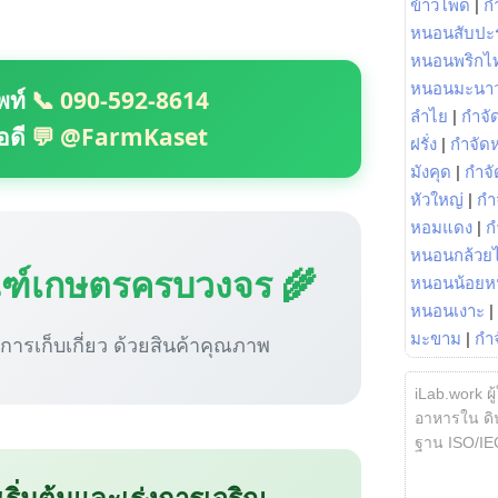
ข้าวโพด
|
ก
หนอนสับปะ
หนอนพริกไ
หนอนมะนา
พท์
📞 090-592-8614
ลำไย
|
กำจัด
อดี
💬 @FarmKaset
ฝรั่ง
|
กำจัด
มังคุด
|
กำจั
หัวใหญ่
|
กำ
หอมแดง
|
ก
หนอนกล้วยไ
ณฑ์เกษตรครบวงจร 🌾
หนอนน้อยห
หนอนเงาะ
|
มะขาม
|
กำ
ู่การเก็บเกี่ยว ด้วยสินค้าคุณภาพ
iLab.work ผู
อาหารใน ดิน
ฐาน ISO/IE
 เริ่มต้นและเร่งการเจริญ