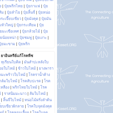
ง
|
ปุ๋ยพริกไทย
|
ปุ๋ยกาแฟ
|
ปุ๋ย
ส้ม
|
ปุ๋ยลำไย
|
ปุ๋ยลิ้นจี่
|
ปุ๋ยหน่อ
กระเจี๊ยบเขียว
|
ปุ๋ยมังคุด
|
ปุ๋ยมัน
มหัวใหญ่
|
ปุ๋ยกระเทียม
|
ปุ๋ย
ุ๋ยมะเขือเทศ
|
ปุ๋ยกล้วยไม้
|
ปุ๋ย
ุ๋ยน้อยหน่า
|
ปุ๋ยชมพู่
|
ปุ๋ยเงาะ
|
ปุ๋ยมะขาม
|
ปุ๋ยพริก
ยาอินทรีย์แก้โรคพืช
|
ทุเรียนใบติด
|
มันสำปะหลังใบ
อยใบไหม้
|
ข้าวใบไหม้
|
ยางพารา
คมะพร้าวใบไหม้
|
โรคราน้ำค้าง
าล์มใบไหม้
|
โรคสับปะรด
|
โรค
วเหลือง
|
พริกไทยใบไหม้
|
โรค
้
|
ราสนิมมะนาว
|
ส้มใบไหม้
|
|
ลิ้นจี่ใบไหม้
|
หน่อไม้ฝรั่งลำต้น
ี๊ยบเขียวฝักลาย
|
โรคใบจุดมังคุด
หม้
|
โรคหอมเลื้อย
|
โรคใบจุด